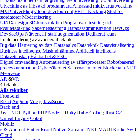
IT-konsultationer och rådgivning
Webbutveckling
Mobil utveckling
Utveckling av inbyggd programvara
Anpassad mjukvaruutveckling
MVP-utveckling
Cloud development
ERP-utveckling
Stöd för
stordatorer
Modernisering
UI/UX design
3D-konstruktion
Programvarutestning och
kvalitetssäkring
Säkerhetstestning
Databasadministration
DevOps
DevSecOps
Nätverk
IT staff augmentation
Dedikerat team
Implementering av avancerad teknik
Big data
Hantering av data
Dataanalys
Datateknik
Datavisualisering
Business intelligence
Maskininlärning
Artificiell intelligens
Datavetenskap
Hållbarhet & ESG
Digital omvandling
Automatisering av affärsprocesser
Robotbaserad
processautomation
Cybersäkerhet
Sakernas internet
Blockchain
NFT
Metaverse
AR
&
VR
Teknik
Alla tekniker
Front-end
React
Angular
Vue.js
JavaScript
Back-end
Java
.NET
Python
PHP
Node.js
Unity
Ruby
Golang
Rust
C/C++
Unreal Engine
Cobol
Mobile
iOS
Android
Flutter
React Native
Xamarin
.NET MAUI
Kotlin
Swift
Cloud