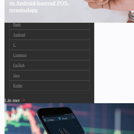
en Android-baserad POS-
terminalapp
Bank
Android
C
Compose
FinTech
Java
Kotlin
Läs mer