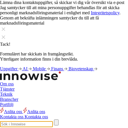
Lämna dina kontaktuppgifter, så skickar vi dig vår översikt via e-post
Jag samtycker till att mina personuppgifter behandlas för att skicka
personligt marknadsföringsmaterial i enlighet med
Integritetspolicy
.
Genom att bekräfta inlämningen samtycker du till att få
marknadsföringsmaterial
Tack!
Formuläret har skickats in framgångsrikt.
Ytterligare information finns i din brevlåda.
Uppgifter
AI
Mobile
Finans
Biovetenskap
Om oss
Tjänster
Teknik
Branscher
Portfölj
Anlita oss
Anlita oss
Kontakta oss
Kontakta oss