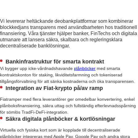
Vi levererar heltäckande deobankplattformar som kombinerar
blockkedjans transparens med användbarheten hos traditionell
finansiering. Våra tjänster hjälper banker, FinTechs och digitala
utmanare att lansera säkra, skalbara och regleringsklara
decentraliserade banklösningar.
Bankinfrastruktur för smarta kontrakt
Vi bygger upp icke-vårdnadshavande
plånböcker
med smarta
kontraktskonton för staking, likviditetsfarmning och tokeniserad
tillgångsförvaltning för att sänka kostnaderna och öka transparensen.
Integration av Fiat-krypto på/av ramp
Fiatramper med flera leverantörer ger omedelbar konvertering, enkel
plånboksfinansiering, säkra uttag och fullständig efterlevnadsspårning
för sömlös TradFi-DeFi-integration.
Säkra digitala plånböcker & kortlösningar
Virtuella och fysiska kort som är kopplade till decentraliserade
plånböcker integreras med Apple Pay, Google Pay och andra stora