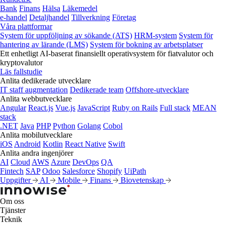
Bank
Finans
Hälsa
Läkemedel
e‑handel
Detaljhandel
Tillverkning
Företag
Våra plattformar
System för uppföljning av sökande (ATS)
HRM-system
System för
hantering av lärande (LMS)
System för bokning av arbetsplatser
Ett enhetligt AI-baserat finansiellt operativsystem för fiatvalutor och
kryptovalutor
Läs fallstudie
Anlita dedikerade utvecklare
IT staff augmentation
Dedikerade team
Offshore-utvecklare
Anlita webbutvecklare
Angular
React.js
Vue.js
JavaScript
Ruby on Rails
Full stack
MEAN
stack
.NET
Java
PHP
Python
Golang
Cobol
Anlita mobilutvecklare
iOS
Android
Kotlin
React Native
Swift
Anlita andra ingenjörer
AI
Cloud
AWS
Azure
DevOps
QA
Fintech
SAP
Odoo
Salesforce
Shopify
UiPath
Uppgifter
AI
Mobile
Finans
Biovetenskap
Om oss
Tjänster
Teknik