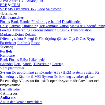
AWS
Azure
GCP
Sharepoint
ERP
&
CRM
SAP
MS Dynamics 365
Odoo
Salesforce
Branscher
Alla branscher
Finans
Bank
Handel
Försäkring
e‑handel
Detaljhandel
Hälsa
Farmaci
Utbildning
Telekommunikation
Media & Underhållning
Företag
Tillverkning
Fordonsindustrin
Logistik
Transportation
Marknadsföring
Reklam
Offentlig sektor
Energi & Försörjningstjänster
Olja & Gas
Bygg
Fastigheter
Jordbruk
Resor
Portfölj
Portfölj
Kundcase
Bank
Finans
Hälsa
Läkemedel
e‑handel
Detaljhandel
Tillverkning
Företag
Våra plattformar
System för uppföljning av sökande (ATS)
HRM-system
System för
hantering av lärande (LMS)
System för bokning av arbetsplatser
Ett enhetligt AI-baserat finansiellt operativsystem för fiatvalutor och
kryptovalutor
Läs fallstudie
Anlita oss
Anlita oss
Anlita dedikerade utvecklare