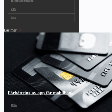
Informationsteknik
iOS
Java
Läs mer
Förbättring av app för mobilbank
Bank