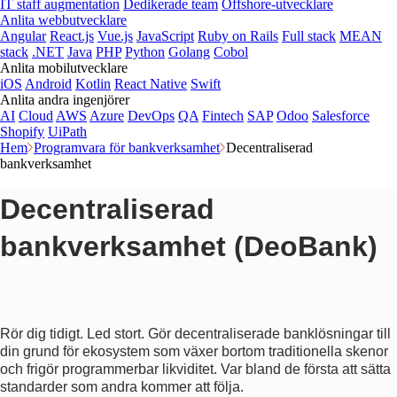
IT staff augmentation
Dedikerade team
Offshore-utvecklare
Anlita webbutvecklare
Angular
React.js
Vue.js
JavaScript
Ruby on Rails
Full stack
MEAN
stack
.NET
Java
PHP
Python
Golang
Cobol
Anlita mobilutvecklare
iOS
Android
Kotlin
React Native
Swift
Anlita andra ingenjörer
AI
Cloud
AWS
Azure
DevOps
QA
Fintech
SAP
Odoo
Salesforce
Shopify
UiPath
Hem
Programvara för bankverksamhet
Decentraliserad
bankverksamhet
Decentraliserad
bankverksamhet (DeoBank)
Rör dig tidigt. Led stort. Gör decentraliserade banklösningar till
din grund för ekosystem som växer bortom traditionella skenor
och frigör programmerbar likviditet. Var bland de första att sätta
standarder som andra kommer att följa.