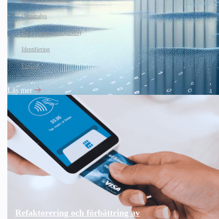
Dataanalys
Data management (DMS)
Identifiering
FinTech
Läs mer
Refaktorering och förbättring av