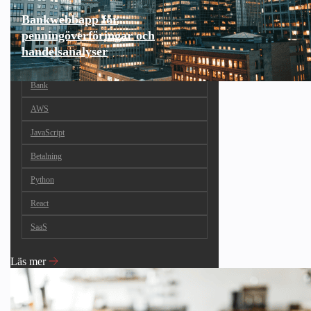
Bankwebbapp för
penningöverföringar och
handelsanalyser
Bank
AWS
JavaScript
Betalning
Python
React
SaaS
Läs mer