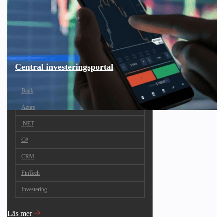
Central investeringsportal
Bank
Azure
.NET
C#
CRM
FinTech
Investering
Läs mer