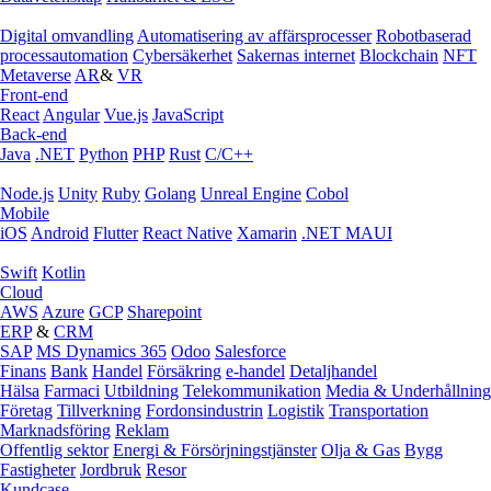
Digital omvandling
Automatisering av affärsprocesser
Robotbaserad
processautomation
Cybersäkerhet
Sakernas internet
Blockchain
NFT
Metaverse
AR
&
VR
Front-end
React
Angular
Vue.js
JavaScript
Back-end
Java
.NET
Python
PHP
Rust
C/C++
Node.js
Unity
Ruby
Golang
Unreal Engine
Cobol
Mobile
iOS
Android
Flutter
React Native
Xamarin
.NET MAUI
Swift
Kotlin
Cloud
AWS
Azure
GCP
Sharepoint
ERP
&
CRM
SAP
MS Dynamics 365
Odoo
Salesforce
Finans
Bank
Handel
Försäkring
e‑handel
Detaljhandel
Hälsa
Farmaci
Utbildning
Telekommunikation
Media & Underhållning
Företag
Tillverkning
Fordonsindustrin
Logistik
Transportation
Marknadsföring
Reklam
Offentlig sektor
Energi & Försörjningstjänster
Olja & Gas
Bygg
Fastigheter
Jordbruk
Resor
Kundcase