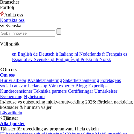
Branscher
Portfölj
Anlita oss
Kontakta oss
sv
Svenska
Välj språk
en
English
de
Deutsch
it
Italiano
nl
Nederlands
fr
Français
es
Español
sv
Svenska
pt
Português
pl
Polski
nb
Norsk
Om oss
Om oss
Hur vi arbetar
Kvalitetshantering
Säkerhetshantering
Företagens
sociala ansvar
Ledarskap
Våra experter
Blogg
Experttips
Kundrecensioner
Tekniska partners
Certifieringar
Utmärkelser
Evenemang
Nyhetsrum
In-house vs outsourcing mjukvaruutveckling 2026: fördelar, nackdelar,
kostnader & hur man väljer
Läs artikeln
Tjänster
Alla tjänster
Tjänster för utveckling av programvara i hela cykeln