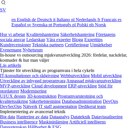
SV
en
English
de
Deutsch
it
Italiano
nl
Nederlands
fr
Français
es
Español
sv
Svenska
pt
Português
pl
Polski
nb
Norsk
Hur vi arbetar
Kvalitetshantering
Säkerhetshantering
Företagens
sociala ansvar
Ledarskap
Våra experter
Blogg
Experttips
Kundrecensioner
Tekniska partners
Certifieringar
Utmärkelser
Evenemang
Nyhetsrum
In-house vs outsourcing mjukvaruutveckling 2026: fördelar, nackdelar,
kostnader & hur man väljer
Läs artikeln
Tjänster för utveckling av programvara i hela cykeln
IT-konsultationer och rådgivning
Webbutveckling
Mobil utveckling
Utveckling av inbyggd programvara
Anpassad mjukvaruutveckling
MVP-utveckling
Cloud development
ERP-utveckling
Stöd för
stordatorer
Modernisering
UI/UX design
3D-konstruktion
Programvarutestning och
kvalitetssäkring
Säkerhetstestning
Databasadministration
DevOps
DevSecOps
Nätverk
IT staff augmentation
Dedikerat team
Implementering av avancerad teknik
Big data
Hantering av data
Dataanalys
Datateknik
Datavisualisering
Business intelligence
Maskininlärning
Artificiell intelligens
Datavetenskap
Hållbarhet & ESG