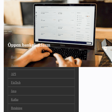
Öppen bankplattform
Bank
Azure
API
FinTech
Java
Kafka
Betalning