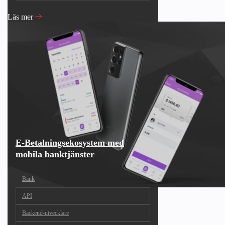
Läs mer
E-Betalningsekosystem med
mobila banktjänster
Bank
API
Backend-utvecklare