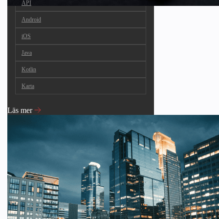
API
Android
iOS
Java
Kotlin
Karta
Läs mer