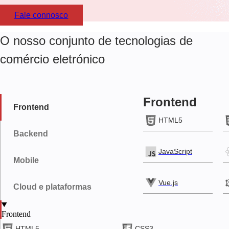
Fale connosco
O nosso conjunto de tecnologias de
comércio eletrónico
Frontend
Frontend
HTML5
Backend
JavaScript
Mobile
Vue.js
Cloud e plataformas
Frontend
PHP
iOS
AWS
A
HTML5
CSS3