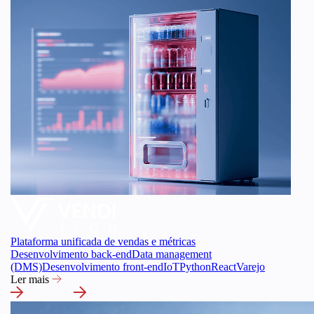
Plataforma unificada de vendas e métricas
Desenvolvimento back-end
Data management
(DMS)
Desenvolvimento front-end
IoT
Python
React
Varejo
Ler mais