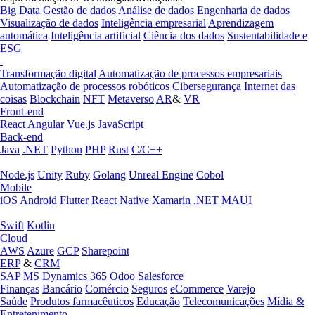
Big Data
Gestão de dados
Análise de dados
Engenharia de dados
Visualização de dados
Inteligência empresarial
Aprendizagem
automática
Inteligência artificial
Ciência dos dados
Sustentabilidade e
ESG
Transformação digital
Automatização de processos empresariais
Automatização de processos robóticos
Cibersegurança
Internet das
coisas
Blockchain
NFT
Metaverso
AR
&
VR
Front-end
React
Angular
Vue.js
JavaScript
Back-end
Java
.NET
Python
PHP
Rust
C/C++
Node.js
Unity
Ruby
Golang
Unreal Engine
Cobol
Mobile
iOS
Android
Flutter
React Native
Xamarin
.NET MAUI
Swift
Kotlin
Cloud
AWS
Azure
GCP
Sharepoint
ERP
&
CRM
SAP
MS Dynamics 365
Odoo
Salesforce
Finanças
Bancário
Comércio
Seguros
eCommerce
Varejo
Saúde
Produtos farmacêuticos
Educação
Telecomunicações
Mídia &
Entretenimento