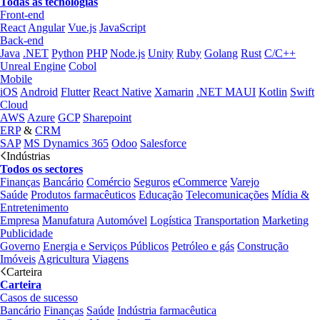
Todas as tecnologias
Front-end
React
Angular
Vue.js
JavaScript
Back-end
Java
.NET
Python
PHP
Node.js
Unity
Ruby
Golang
Rust
C/C++
Unreal Engine
Cobol
Mobile
iOS
Android
Flutter
React Native
Xamarin
.NET MAUI
Kotlin
Swift
Cloud
AWS
Azure
GCP
Sharepoint
ERP
&
CRM
SAP
MS Dynamics 365
Odoo
Salesforce
Indústrias
Todos os sectores
Finanças
Bancário
Comércio
Seguros
eCommerce
Varejo
Saúde
Produtos farmacêuticos
Educação
Telecomunicações
Mídia &
Entretenimento
Empresa
Manufatura
Automóvel
Logística
Transportation
Marketing
Publicidade
Governo
Energia e Serviços Públicos
Petróleo e gás
Construção
Imóveis
Agricultura
Viagens
Carteira
Carteira
Casos de sucesso
Bancário
Finanças
Saúde
Indústria farmacêutica