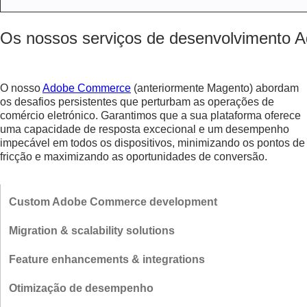
Os nossos serviços de desenvolvimento
O nosso
Adobe Commerce
(anteriormente Magento) abordam
os desafios persistentes que perturbam as operações de
comércio eletrónico. Garantimos que a sua plataforma oferece
uma capacidade de resposta excecional e um desempenho
impecável em todos os dispositivos, minimizando os pontos de
fricção e maximizando as oportunidades de conversão.
Custom Adobe Commerce development
O nosso desenvolvimento personalizado proporciona uma
Migration & scalability solutions
experiência intuitiva com controlo total sobre a sua plataforma.
Adaptamos o seu sítio Web ou aplicação às necessidades do seu
As nossas migrações sem fricção para
Adobe Commerce
evitar
Feature enhancements & integrations
negócio e 100% alinhamos com as expectativas dos seus clientes.
custos inesperados e interrupções de serviço. As soluções de
escalabilidade especializadas apoiam o seu crescimento com
Atualizar a sua plataforma com funcionalidades de ponta e
Otimização de desempenho
sistemas concebidos para se expandirem sem problemas à medida
integrações sem esforço é vital para se manter na vanguarda.