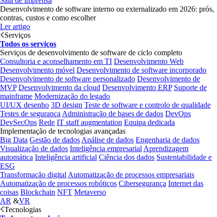
Sala de imprensa
Desenvolvimento de software interno ou externalizado em 2026: prós,
contras, custos e como escolher
Ler artigo
Serviços
Todos os serviços
Serviços de desenvolvimento de software de ciclo completo
Consultoria e aconselhamento em TI
Desenvolvimento Web
Desenvolvimento móvel
Desenvolvimento de software incorporado
Desenvolvimento de software personalizado
Desenvolvimento de
MVP
Desenvolvimento da cloud
Desenvolvimento ERP
Suporte de
mainframe
Modernização do legado
UI/UX desenho
3D design
Teste de software e controlo de qualidade
Testes de segurança
Administração de bases de dados
DevOps
DevSecOps
Rede
IT staff augmentation
Equipa dedicada
Implementação de tecnologias avançadas
Big Data
Gestão de dados
Análise de dados
Engenharia de dados
Visualização de dados
Inteligência empresarial
Aprendizagem
automática
Inteligência artificial
Ciência dos dados
Sustentabilidade e
ESG
Transformação digital
Automatização de processos empresariais
Automatização de processos robóticos
Cibersegurança
Internet das
coisas
Blockchain
NFT
Metaverso
AR
&
VR
Tecnologias