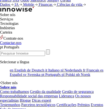
Fintech
SAP
Odoo
Salesforce
Shopify
UiPath
Dados
IA
Mobile
Finanças
Ciências da vida
Sobre nós
Serviços
Tecnologias
Indústrias
Carteira
Contrate-nos
Contactar-nos
pt
Português
Selecionar a língua
en
English
de
Deutsch
it
Italiano
nl
Nederlands
fr
Français
es
Español
sv
Svenska
pt
Português
pl
Polski
nb
Norsk
Sobre nós
Sobre nós
Como trabalhamos
Gestão da qualidade
Gestão de segurança
Responsabilidade social das empresas
Liderança
Os nossos
especialistas
Blogue
Dicas expert
Testemunhos
Parceiros tecnológicos
Certificações
Prémios
Eventos