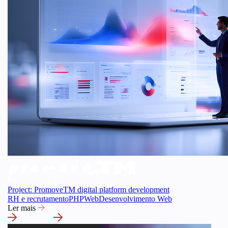
Project: PromoveTM digital platform development
RH e recrutamento
PHP
Web
Desenvolvimento Web
Ler mais