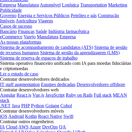
Empresa
Manufatura
Automóvel
Logística
Transportation
Marketing
Publicidade
Governo
Energia e Serviços Públicos
Petróleo e gás
Construção
Imóveis
Agricultura
Viagens
Casos de sucesso
Bancário
Finanças
Saúde
Indústria farmacêutica
eCommerce
Varejo
Manufatura
Empresa
As nossas plataformas
Sistema de acompanhamento de candidatos (ATS)
Sistema de gestão
de recursos humanos
Sistema de gestão da aprendizagem (LMS)
Sistema de reserva de espaços de trabalho
Sistema operativo financeiro unificado com IA para moedas fiduciárias
e criptomoedas
Ler o estudo de caso
Contratar desenvolvedores dedicados
IT staff augmentation
Equipes dedicadas
Desenvolvedores offshore
Contratar desenvolvedores web
Angular
React.js
Vue.js
JavaScript
Ruby on Rails
Full stack
MEAN
stack
.NET
Java
PHP
Python
Golang
Cobol
Contratar desenvolvedores móveis
iOS
Android
Kotlin
React Native
Swift
Contratar outros engenheiros
IA
Cloud
AWS
Azure
DevOps
QA