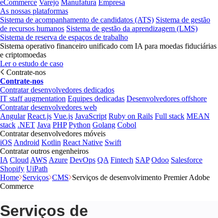
eCommerce
Varejo
Manufatura
Empresa
As nossas plataformas
Sistema de acompanhamento de candidatos (ATS)
Sistema de gestão
de recursos humanos
Sistema de gestão da aprendizagem (LMS)
Sistema de reserva de espaços de trabalho
Sistema operativo financeiro unificado com IA para moedas fiduciárias
e criptomoedas
Ler o estudo de caso
Contrate-nos
Contrate-nos
Contratar desenvolvedores dedicados
IT staff augmentation
Equipes dedicadas
Desenvolvedores offshore
Contratar desenvolvedores web
Angular
React.js
Vue.js
JavaScript
Ruby on Rails
Full stack
MEAN
stack
.NET
Java
PHP
Python
Golang
Cobol
Contratar desenvolvedores móveis
iOS
Android
Kotlin
React Native
Swift
Contratar outros engenheiros
IA
Cloud
AWS
Azure
DevOps
QA
Fintech
SAP
Odoo
Salesforce
Shopify
UiPath
Home
Serviços
CMS
Serviços de desenvolvimento Premier Adobe
Commerce
Serviços de