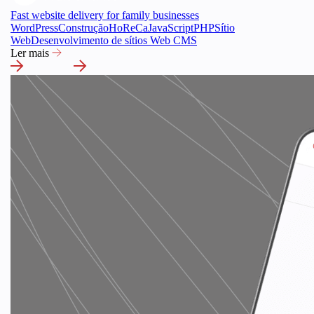
Fast website delivery for family businesses
WordPress
Construção
HoReCa
JavaScript
PHP
Sítio
Web
Desenvolvimento de sítios Web CMS
Ler mais