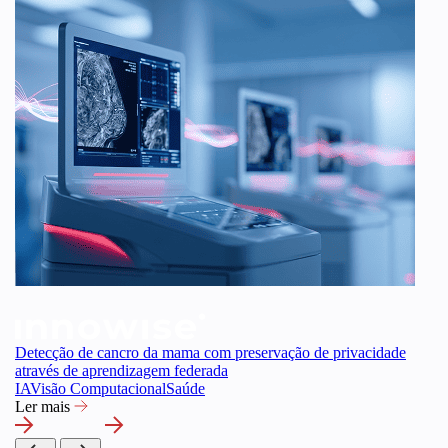
Detecção de cancro da mama com preservação de privacidade
através de aprendizagem federada
IA
Visão Computacional
Saúde
Ler mais