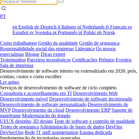
PT
en
English
de
Deutsch
it
Italiano
nl
Nederlands
fr
Français
es
Español
sv
Svenska
pt
Português
pl
Polski
nb
Norsk
Como trabalhamos
Gestão da qualidade
Gestão de segurança
Responsabilidade social das empresas
Liderança
Os nossos
especialistas
Blogue
Dicas expert
Testemunhos
Parceiros tecnológicos
Certificações
Prémios
Eventos
Sala de imprensa
Desenvolvimento de software interno ou externalizado em 2026: prós,
contras, custos e como escolher
Ler artigo
Serviços de desenvolvimento de software de ciclo completo
Consultoria e aconselhamento em TI
Desenvolvimento Web
Desenvolvimento móvel
Desenvolvimento de software incorporado
Desenvolvimento de software personalizado
Desenvolvimento de
MVP
Desenvolvimento da cloud
Desenvolvimento ERP
Suporte de
mainframe
Modernização do legado
UI/UX desenho
3D design
Teste de software e controlo de qualidade
Testes de segurança
Administração de bases de dados
DevOps
DevSecOps
Rede
IT staff augmentation
Equipa dedicada
Implementação de tecnologias avançadas