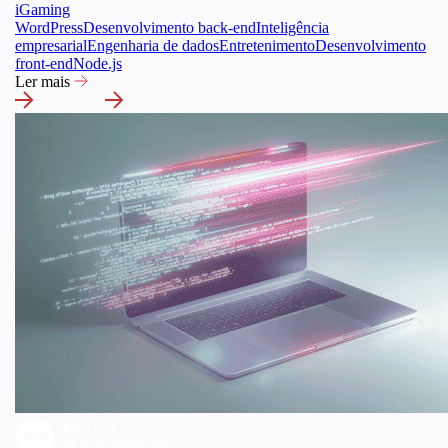
iGaming
WordPress
Desenvolvimento back-end
Inteligência
empresarial
Engenharia de dados
Entretenimento
Desenvolvimento
front-end
Node.js
Ler mais