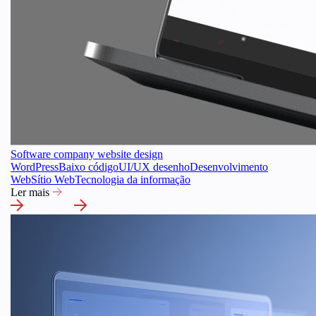
Software company website design
WordPress
Baixo código
UI/UX desenho
Desenvolvimento
Web
Sítio Web
Tecnologia da informação
Ler mais