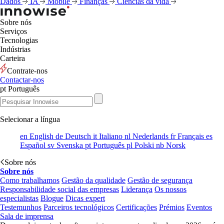
Dados
IA
Mobile
Finanças
Ciências da vida
Sobre nós
Serviços
Tecnologias
Indústrias
Carteira
Contrate-nos
Contactar-nos
pt
Português
Selecionar a língua
en
English
de
Deutsch
it
Italiano
nl
Nederlands
fr
Français
es
Español
sv
Svenska
pt
Português
pl
Polski
nb
Norsk
Sobre nós
Sobre nós
Como trabalhamos
Gestão da qualidade
Gestão de segurança
Responsabilidade social das empresas
Liderança
Os nossos
especialistas
Blogue
Dicas expert
Testemunhos
Parceiros tecnológicos
Certificações
Prémios
Eventos
Sala de imprensa