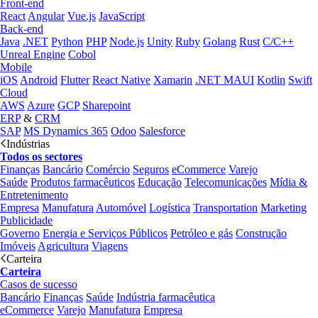
Front-end
React
Angular
Vue.js
JavaScript
Back-end
Java
.NET
Python
PHP
Node.js
Unity
Ruby
Golang
Rust
C/C++
Unreal Engine
Cobol
Mobile
iOS
Android
Flutter
React Native
Xamarin
.NET MAUI
Kotlin
Swift
Cloud
AWS
Azure
GCP
Sharepoint
ERP
&
CRM
SAP
MS Dynamics 365
Odoo
Salesforce
Indústrias
Todos os sectores
Finanças
Bancário
Comércio
Seguros
eCommerce
Varejo
Saúde
Produtos farmacêuticos
Educação
Telecomunicações
Mídia &
Entretenimento
Empresa
Manufatura
Automóvel
Logística
Transportation
Marketing
Publicidade
Governo
Energia e Serviços Públicos
Petróleo e gás
Construção
Imóveis
Agricultura
Viagens
Carteira
Carteira
Casos de sucesso
Bancário
Finanças
Saúde
Indústria farmacêutica
eCommerce
Varejo
Manufatura
Empresa