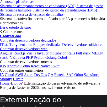
As nossas plataformas
Sistema de acompanhamento de candidatos (ATS)
Sistema de gestão
de recursos humanos
Sistema de gestão da aprendizagem (LMS)
Sistema de reserva de espaços de trabalho
Sistema operativo financeiro unificado com IA para moedas fiduciárias
e criptomoedas
Ler o estudo de caso
Contrate-nos
Contrate-nos
Contratar desenvolvedores dedicados
IT staff augmentation
Equipes dedicadas
Desenvolvedores offshore
Contratar desenvolvedores web
Angular
React.js
Vue.js
JavaScript
Ruby on Rails
Full stack
MEAN
stack
.NET
Java
PHP
Python
Golang
Cobol
Contratar desenvolvedores móveis
iOS
Android
Kotlin
React Native
Swift
Contratar outros engenheiros
IA
Cloud
AWS
Azure
DevOps
QA
Fintech
SAP
Odoo
Salesforce
Shopify
UiPath
Home
Blogue
Externalização do desenvolvimento de software na
Europa de Leste em 2026: custos, talentos e riscos
Externalização do