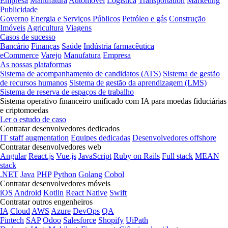
Empresa
Manufatura
Automóvel
Logística
Transportation
Marketing
Publicidade
Governo
Energia e Serviços Públicos
Petróleo e gás
Construção
Imóveis
Agricultura
Viagens
Casos de sucesso
Bancário
Finanças
Saúde
Indústria farmacêutica
eCommerce
Varejo
Manufatura
Empresa
As nossas plataformas
Sistema de acompanhamento de candidatos (ATS)
Sistema de gestão
de recursos humanos
Sistema de gestão da aprendizagem (LMS)
Sistema de reserva de espaços de trabalho
Sistema operativo financeiro unificado com IA para moedas fiduciárias
e criptomoedas
Ler o estudo de caso
Contratar desenvolvedores dedicados
IT staff augmentation
Equipes dedicadas
Desenvolvedores offshore
Contratar desenvolvedores web
Angular
React.js
Vue.js
JavaScript
Ruby on Rails
Full stack
MEAN
stack
.NET
Java
PHP
Python
Golang
Cobol
Contratar desenvolvedores móveis
iOS
Android
Kotlin
React Native
Swift
Contratar outros engenheiros
IA
Cloud
AWS
Azure
DevOps
QA
Fintech
SAP
Odoo
Salesforce
Shopify
UiPath