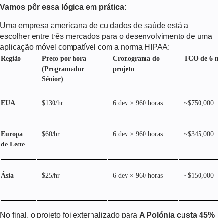
Vamos pôr essa lógica em prática:
Uma empresa americana de cuidados de saúde está a
escolher entre três mercados para o desenvolvimento de uma
aplicação móvel compatível com a norma HIPAA:
Região
Preço por hora
Cronograma do
TCO de 6 m
(Programador
projeto
Sénior)
EUA
$130/hr
6 dev × 960 horas
~$750,000
Europa
$60/hr
6 dev × 960 horas
~$345,000
de Leste
Ásia
$25/hr
6 dev × 960 horas
~$150,000
No final, o projeto foi externalizado para
A Polónia custa 45%