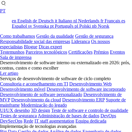
PT
en
English
de
Deutsch
it
Italiano
nl
Nederlands
fr
Français
es
Español
sv
Svenska
pt
Português
pl
Polski
nb
Norsk
Como trabalhamos
Gestão da qualidade
Gestão de segurança
Responsabilidade social das empresas
Liderança
Os nossos
especialistas
Blogue
Dicas expert
Testemunhos
Parceiros tecnológicos
Certificações
Prémios
Eventos
Sala de imprensa
Desenvolvimento de software interno ou externalizado em 2026: prós,
contras, custos e como escolher
Ler artigo
Serviços de desenvolvimento de software de ciclo completo
Consultoria e aconselhamento em TI
Desenvolvimento Web
Desenvolvimento móvel
Desenvolvimento de software incorporado
Desenvolvimento de software personalizado
Desenvolvimento de
MVP
Desenvolvimento da cloud
Desenvolvimento ERP
Suporte de
mainframe
Modernização do legado
UI/UX desenho
3D design
Teste de software e controlo de qualidade
Testes de segurança
Administração de bases de dados
DevOps
DevSecOps
Rede
IT staff augmentation
Equipa dedicada
Implementação de tecnologias avançadas
Big Data
Gestão de dados
Análise de dados
Engenharia de dados