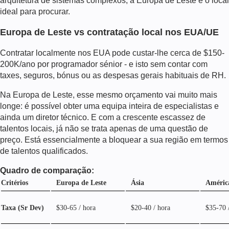
arquitetura de sistemas complexos, a Europa de Leste é o local
ideal para procurar.
Europa de Leste vs contratação local nos EUA/UE
Contratar localmente nos EUA pode custar-lhe cerca de $150-
200K/ano por programador sénior - e isto sem contar com
taxes, seguros, bónus ou as despesas gerais habituais de RH.
Na Europa de Leste, esse mesmo orçamento vai muito mais
longe: é possível obter uma equipa inteira de especialistas e
ainda um diretor técnico. E com a crescente escassez de
talentos locais, já não se trata apenas de uma questão de
preço. Está essencialmente a bloquear a sua região em termos
de talentos qualificados.
Quadro de comparação:
Critérios
Europa de Leste
Ásia
Améric
Taxa (Sr Dev)
$30-65 / hora
$20-40 / hora
$35-70 