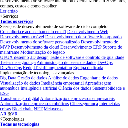
Desenvolvimento de software interno ou externalizado em 2026: prós,
contras, custos e como escolher
Ler artigo
Serviços
Todos os serviços
Serviços de desenvolvimento de software de ciclo completo
Consultoria e aconselhamento em TI
Desenvolvimento Web
Desenvolvimento móvel
Desenvolvimento de software incorporado
Desenvolvimento de software personalizado
Desenvolvimento de
MVP
Desenvolvimento da cloud
Desenvolvimento ERP
Suporte de
mainframe
Modernização do legado
UI/UX desenho
3D design
Teste de software e controlo de qualidade
Testes de segurança
Administração de bases de dados
DevOps
DevSecOps
Rede
IT staff augmentation
Equipa dedicada
Implementação de tecnologias avançadas
Big Data
Gestão de dados
Análise de dados
Engenharia de dados
Visualização de dados
Inteligência empresarial
Aprendizagem
automática
Inteligência artificial
Ciência dos dados
Sustentabilidade e
ESG
Transformação digital
Automatização de processos empresariais
Automatização de processos robóticos
Cibersegurança
Internet das
coisas
Blockchain
NFT
Metaverso
AR
&
VR
Tecnologias
Todas as tecnologias