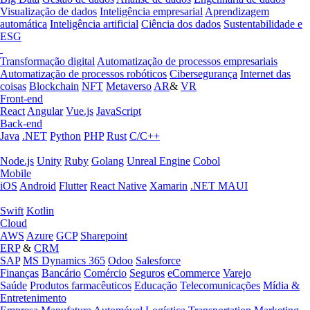
Visualização de dados
Inteligência empresarial
Aprendizagem
automática
Inteligência artificial
Ciência dos dados
Sustentabilidade e
ESG
Transformação digital
Automatização de processos empresariais
Automatização de processos robóticos
Cibersegurança
Internet das
coisas
Blockchain
NFT
Metaverso
AR
&
VR
Front-end
React
Angular
Vue.js
JavaScript
Back-end
Java
.NET
Python
PHP
Rust
C/C++
Node.js
Unity
Ruby
Golang
Unreal Engine
Cobol
Mobile
iOS
Android
Flutter
React Native
Xamarin
.NET MAUI
Swift
Kotlin
Cloud
AWS
Azure
GCP
Sharepoint
ERP
&
CRM
SAP
MS Dynamics 365
Odoo
Salesforce
Finanças
Bancário
Comércio
Seguros
eCommerce
Varejo
Saúde
Produtos farmacêuticos
Educação
Telecomunicações
Mídia &
Entretenimento