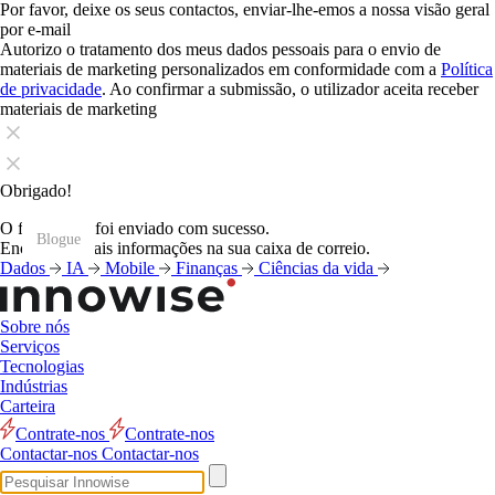
Por favor, deixe os seus contactos, enviar-lhe-emos a nossa visão geral
por e-mail
Autorizo o tratamento dos meus dados pessoais para o envio de
materiais de marketing personalizados em conformidade com a
Política
de privacidade
. Ao confirmar a submissão, o utilizador aceita receber
materiais de marketing
Obrigado!
O formulário foi enviado com sucesso.
Blogue
Blogue
Blogue
Blogue
Blogue
Blogue
Blogue
Blogue
Blogue
Blogue
Blogue
Blogue
Encontrará mais informações na sua caixa de correio.
Dados
IA
Mobile
Finanças
Ciências da vida
Sobre nós
Serviços
Tecnologias
Indústrias
Carteira
Contrate-nos
Contrate-nos
Contactar-nos
Contactar-nos