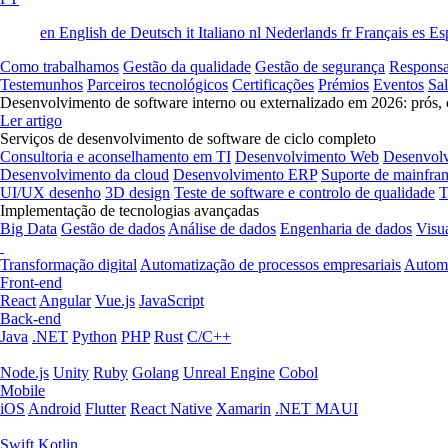
en
English
de
Deutsch
it
Italiano
nl
Nederlands
fr
Français
es
Es
Como trabalhamos
Gestão da qualidade
Gestão de segurança
Responsa
Testemunhos
Parceiros tecnológicos
Certificações
Prémios
Eventos
Sa
Desenvolvimento de software interno ou externalizado em 2026: prós, 
Ler artigo
Serviços de desenvolvimento de software de ciclo completo
Consultoria e aconselhamento em TI
Desenvolvimento Web
Desenvol
Desenvolvimento da cloud
Desenvolvimento ERP
Suporte de mainfra
UI/UX desenho
3D design
Teste de software e controlo de qualidade
T
Implementação de tecnologias avançadas
Big Data
Gestão de dados
Análise de dados
Engenharia de dados
Visu
Transformação digital
Automatização de processos empresariais
Automa
Front-end
React
Angular
Vue.js
JavaScript
Back-end
Java
.NET
Python
PHP
Rust
C/C++
Node.js
Unity
Ruby
Golang
Unreal Engine
Cobol
Mobile
iOS
Android
Flutter
React Native
Xamarin
.NET MAUI
Swift
Kotlin