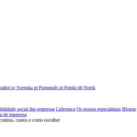
pañol
sv
Svenska
pt
Português
pl
Polski
nb
Norsk
bilidade social das empresas
Liderança
Os nossos especialistas
Blogue
la de imprensa
contras, custos e como escolher