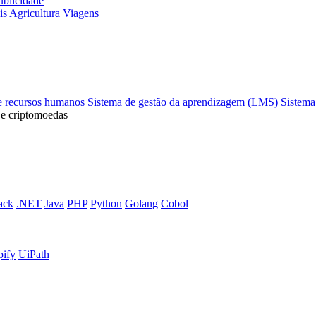
ublicidade
is
Agricultura
Viagens
e recursos humanos
Sistema de gestão da aprendizagem (LMS)
Sistema
 e criptomoedas
ack
.NET
Java
PHP
Python
Golang
Cobol
pify
UiPath