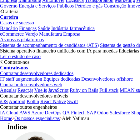
Empresa
Manufatura
Automóvel
Logística
Transportation
Marketing
P
Governo
Energia e Serviços Públicos
Petróleo e gás
Construção
Imóve
Carteira
Carteira
Casos de sucesso
Bancário
Finanças
Saúde
Indústria farmacêutica
eCommerce
Varejo
Manufatura
Empresa
As nossas plataformas
Sistema de acompanhamento de candidatos (ATS)
Sistema de gestão d
Sistema operativo financeiro unificado com IA para moedas fiduciárias
Ler o estudo de caso
Contrate-nos
Contrate-nos
Contratar desenvolvedores dedicados
IT staff augmentation
Equipes dedicadas
Desenvolvedores offshore
Contratar desenvolvedores web
Angular
React.js
Vue.js
JavaScript
Ruby on Rails
Full stack
MEAN st
Contratar desenvolvedores móveis
iOS
Android
Kotlin
React Native
Swift
Contratar outros engenheiros
IA
Cloud
AWS
Azure
DevOps
QA
Fintech
SAP
Odoo
Salesforce
Sho
Home
Os nossos especialistas
Aleh Yafimau
Índice