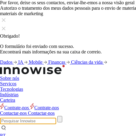
Por favor, deixe os seus contactos, enviar-lhe-emos a nossa visão geral
Autorizo o tratamento dos meus dados pessoais para o envio de mater
materiais de marketing
Obrigado!
O formulário foi enviado com sucesso.
Encontrará mais informações na sua caixa de correio.
Dados
IA
Mobile
Finanças
Ciências da vida
Sobre nós
Serviços
Tecnologias
Blogue
Blogue
Blogue
Blogue
Blogue
Blogue
Indústrias
Carteira
Contrate-nos
Contrate-nos
Contactar-nos
Contactar-nos
PT