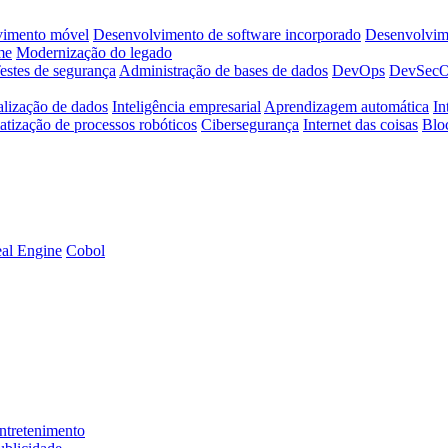
vimento móvel
Desenvolvimento de software incorporado
Desenvolvime
me
Modernização do legado
estes de segurança
Administração de bases de dados
DevOps
DevSec
alização de dados
Inteligência empresarial
Aprendizagem automática
In
tização de processos robóticos
Cibersegurança
Internet das coisas
Blo
al Engine
Cobol
ntretenimento