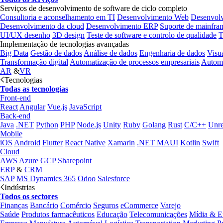
Serviços de desenvolvimento de software de ciclo completo
Consultoria e aconselhamento em TI
Desenvolvimento Web
Desenvol
Desenvolvimento da cloud
Desenvolvimento ERP
Suporte de mainfra
UI/UX desenho
3D design
Teste de software e controlo de qualidade
T
Implementação de tecnologias avançadas
Big Data
Gestão de dados
Análise de dados
Engenharia de dados
Visu
Transformação digital
Automatização de processos empresariais
Automa
AR
&
VR
Tecnologias
Todas as tecnologias
Front-end
React
Angular
Vue.js
JavaScript
Back-end
Java
.NET
Python
PHP
Node.js
Unity
Ruby
Golang
Rust
C/C++
Unre
Mobile
iOS
Android
Flutter
React Native
Xamarin
.NET MAUI
Kotlin
Swift
Cloud
AWS
Azure
GCP
Sharepoint
ERP
&
CRM
SAP
MS Dynamics 365
Odoo
Salesforce
Indústrias
Todos os sectores
Finanças
Bancário
Comércio
Seguros
eCommerce
Varejo
Saúde
Produtos farmacêuticos
Educação
Telecomunicações
Mídia & E