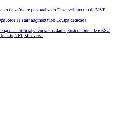
nto de software personalizado
Desenvolvimento de MVP
Ops
Rede
IT staff augmentation
Equipa dedicada
teligência artificial
Ciência dos dados
Sustentabilidade e ESG
ckchain
NFT
Metaverso