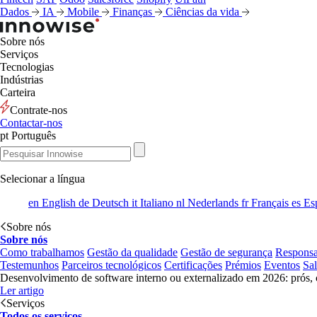
Dados
IA
Mobile
Finanças
Ciências da vida
Sobre nós
Serviços
Tecnologias
Indústrias
Carteira
Contrate-nos
Contactar-nos
pt
Português
Selecionar a língua
en
English
de
Deutsch
it
Italiano
nl
Nederlands
fr
Français
es
Es
Sobre nós
Sobre nós
Como trabalhamos
Gestão da qualidade
Gestão de segurança
Responsa
Testemunhos
Parceiros tecnológicos
Certificações
Prémios
Eventos
Sa
Desenvolvimento de software interno ou externalizado em 2026: prós, 
Ler artigo
Serviços
Todos os serviços