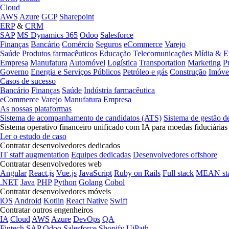
Cloud
AWS
Azure
GCP
Sharepoint
ERP
&
CRM
SAP
MS Dynamics 365
Odoo
Salesforce
Finanças
Bancário
Comércio
Seguros
eCommerce
Varejo
Saúde
Produtos farmacêuticos
Educação
Telecomunicações
Mídia & E
Empresa
Manufatura
Automóvel
Logística
Transportation
Marketing
P
Governo
Energia e Serviços Públicos
Petróleo e gás
Construção
Imóve
Casos de sucesso
Bancário
Finanças
Saúde
Indústria farmacêutica
eCommerce
Varejo
Manufatura
Empresa
As nossas plataformas
Sistema de acompanhamento de candidatos (ATS)
Sistema de gestão d
Sistema operativo financeiro unificado com IA para moedas fiduciárias
Ler o estudo de caso
Contratar desenvolvedores dedicados
IT staff augmentation
Equipes dedicadas
Desenvolvedores offshore
Contratar desenvolvedores web
Angular
React.js
Vue.js
JavaScript
Ruby on Rails
Full stack
MEAN st
.NET
Java
PHP
Python
Golang
Cobol
Contratar desenvolvedores móveis
iOS
Android
Kotlin
React Native
Swift
Contratar outros engenheiros
IA
Cloud
AWS
Azure
DevOps
QA
Fintech
SAP
Odoo
Salesforce
Shopify
UiPath