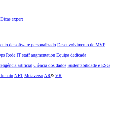
Dicas expert
nto de software personalizado
Desenvolvimento de MVP
Ops
Rede
IT staff augmentation
Equipa dedicada
teligência artificial
Ciência dos dados
Sustentabilidade e ESG
ckchain
NFT
Metaverso
AR
&
VR