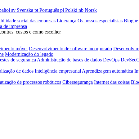
pañol
sv
Svenska
pt
Português
pl
Polski
nb
Norsk
bilidade social das empresas
Liderança
Os nossos especialistas
Blogue
la de imprensa
contras, custos e como escolher
vimento móvel
Desenvolvimento de software incorporado
Desenvolvime
me
Modernização do legado
estes de segurança
Administração de bases de dados
DevOps
DevSec
alização de dados
Inteligência empresarial
Aprendizagem automática
In
tização de processos robóticos
Cibersegurança
Internet das coisas
Blo