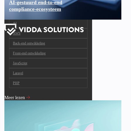
AI-gestuurd end-to-end
compliance-ecosysteem
AI
AWS
Back-end ontwikkeling
Front-end ontwikkeling
JavaScript
Laravel
PHP
Meer lezen