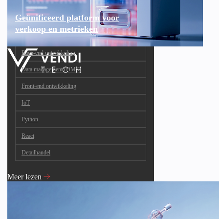
Geünificeerd platform voor
verkoop en metrieken
Back-end ontwikkeling
Data management (DMS)
Front-end ontwikkeling
IoT
Python
React
Detailhandel
Meer lezen