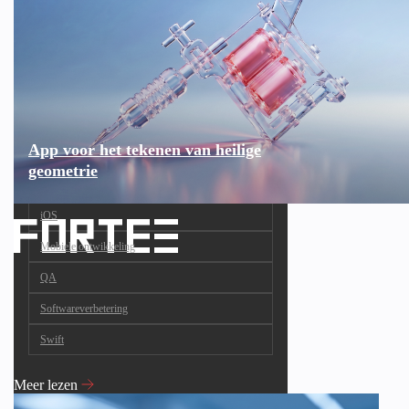
App voor het tekenen van heilige
geometrie
iOS
Mobiele ontwikkeling
QA
Softwareverbetering
Swift
Meer lezen