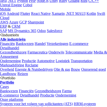
Java
.NET
Python
PHP
Node.js
Unity
Ruby
Golang
Rust
C/C++
Unreal Engine
Cobol
Mobile
iOS
Android
Flutter
React Native
Xamarin
.NET MAUI
Kotlin
Swift
Cloud
AWS
Azure
GCP
Sharepoint
ERP
&
CRM
SAP
MS Dynamics 365
Odoo
Salesforce
Industrieën
Alle industrieën
Financiën
Bankwezen
Handel
Verzekeringen
E-commerce
Detailhandel
Gezondheidszorg
Farmaceutica
Onderwijs
Telecommunicatie
Media &
Amusement
Onderneming
Productie
Automotive
Logistiek
Transportation
Marknadsföring
Reclame
Overheid
Energie & Nutsbedrijven
Olie & gas
Bouw
Onroerend goed
Landbouw
Reizen
Portfolio
Portfolio
Cases
Bankwezen
Financiën
Gezondheidszorg
Farma
E-commerce
Detailhandel
Productie
Onderneming
Onze platforms
Systeem voor het volgen van sollicitanten (ATS)
HRM-systeem