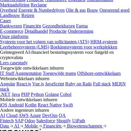
Marknadsföring
Reclame
Overheid
Energie & Nutsbedrijven
Olie & gas
Bouw
Onroerend goed
Landbouw
Reizen
Cases
Bankwezen
Financiën
Gezondheidszorg
Farma
E-commerce
Detailhandel
Productie
Onderneming
Onze platforms
Systeem voor het volgen van sollicitanten (ATS)
HRM-systeem
Leerbeheersysteem (LMS)
Boekingssysteem voor werkplekken
Geïntegreerd AI-financieel besturingssysteem voor fiatgeld en
cryptovaluta
Lees casestudy
Toegewijde ontwikkelaars inhuren
IT Staff Augmentation
Toegewijde teams
Offshore-ontwikkelaars
Webontwikkelaars inhuren
Angular
React.js
Vue.js
JavaScript
Ruby on Rails
Full stack
MERN
stack
.NET
Java
PHP
Python
Golang
Cobol
Mobiele ontwikkelaars inhuren
iOS
Android
Kotlin
React Native
Swift
Andere ingenieurs inhuren
AI
Cloud
AWS
Azure
DevOps
QA
Fintech
SAP
Odoo
Salesforce
Shopify
UiPath
Data
AI
Mobile
Financiën
Biowetenschappen