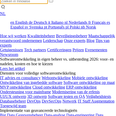
NL
en
English
de
Deutsch
it
Italiano
nl
Nederlands
fr
Français
es
Español
sv
Svenska
pt
Português
pl
Polski
nb
Norsk
Hoe wij werken
Kwaliteitsbeheer
Beveiligingsbeheer
Maatschappelijk
verantwoord ondernemen
Leiderschap
Onze experts
Blog
Tips van
experts
Getuigenissen
Tech partners
Certificeringen
Prijzen
Evenementen
Newsroom
Softwareontwikkeling in eigen beheer vs. uitbesteding 2026: voor- en
nadelen, kosten en hoe te kiezen
Lees het artikel
Diensten voor volledige softwareontwikkeling
IT advies en consultancy
Webontwikkeling
Mobiele ontwikkeling
Ontwikkeling van ingebedde software
Software ontwikkeling op maat
MVP ontwikkeling
Cloud ontwikkeling
ERP-ontwikkeling
Ondersteuning voor mainframe
Modernisering van de erfenis
UI/UX ontwerp
3D ontwerp
Software testen en QA
Veiligheidstests
Databasebeheer
DevOps
DevSecOps
Netwerk
IT Staff Augmentation
Toegewijd team
Implementatie van geavanceerde technologieën
Big Data
Gegevensbeheer
Data-analyse
Data-engineering
Data