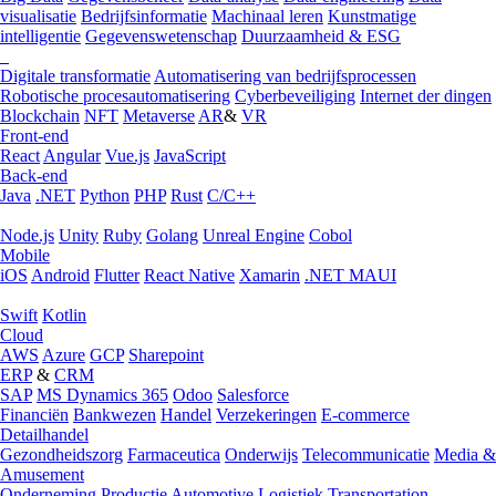
visualisatie
Bedrijfsinformatie
Machinaal leren
Kunstmatige
intelligentie
Gegevenswetenschap
Duurzaamheid & ESG
Digitale transformatie
Automatisering van bedrijfsprocessen
Robotische procesautomatisering
Cyberbeveiliging
Internet der dingen
Blockchain
NFT
Metaverse
AR
&
VR
Front-end
React
Angular
Vue.js
JavaScript
Back-end
Java
.NET
Python
PHP
Rust
C/C++
Node.js
Unity
Ruby
Golang
Unreal Engine
Cobol
Mobile
iOS
Android
Flutter
React Native
Xamarin
.NET MAUI
Swift
Kotlin
Cloud
AWS
Azure
GCP
Sharepoint
ERP
&
CRM
SAP
MS Dynamics 365
Odoo
Salesforce
Financiën
Bankwezen
Handel
Verzekeringen
E-commerce
Detailhandel
Gezondheidszorg
Farmaceutica
Onderwijs
Telecommunicatie
Media &
Amusement
Onderneming
Productie
Automotive
Logistiek
Transportation