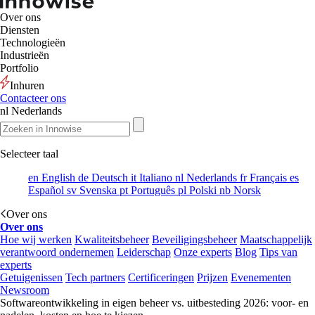
Over ons
Diensten
Technologieën
Industrieën
Portfolio
Inhuren
Contacteer ons
nl
Nederlands
Selecteer taal
en
English
de
Deutsch
it
Italiano
nl
Nederlands
fr
Français
es
Español
sv
Svenska
pt
Português
pl
Polski
nb
Norsk
Over ons
Over ons
Hoe wij werken
Kwaliteitsbeheer
Beveiligingsbeheer
Maatschappelijk
verantwoord ondernemen
Leiderschap
Onze experts
Blog
Tips van
experts
Getuigenissen
Tech partners
Certificeringen
Prijzen
Evenementen
Newsroom
Softwareontwikkeling in eigen beheer vs. uitbesteding 2026: voor- en