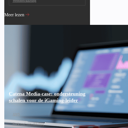
Webontwikkeling
Meer lezen
Catena Media-case: ondersteuning
schalen voor de iGaming-leider
AWS
Back-end ontwikkeling