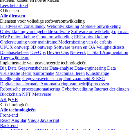
nadelen, kosten en hoe te kiezen
Lees het artikel
Diensten
Alle diensten
Diensten voor volledige softwareontwikkeling
IT advies en consultancy
Webontwikkeling
Mobiele ontwikkeling
Ontwikkeling van ingebedde software
Software ontwikkeling op maat
MVP ontwikkeling
Cloud ontwikkeling
ERP-ontwikkeling
Ondersteuning voor mainframe
Modernisering van de erfenis
UI/UX ontwerp
3D ontwerp
Software testen en QA
Veiligheidstests
Databasebeheer
DevOps
DevSecOps
Netwerk
IT Staff Augmentation
Toegewijd team
Implementatie van geavanceerde technologieën
Big Data
Gegevensbeheer
Data-analyse
Data-engineering
Data
visualisatie
Bedrijfsinformatie
Machinaal leren
Kunstmatige
intelligentie
Gegevenswetenschap
Duurzaamheid & ESG
Digitale transformatie
Automatisering van bedrijfsprocessen
Robotische procesautomatisering
Cyberbeveiliging
Internet der dingen
Blockchain
NFT
Metaverse
AR
&
VR
Technologieën
Alle technologieën
Front-end
React
Angular
Vue.js
JavaScript
Back-end