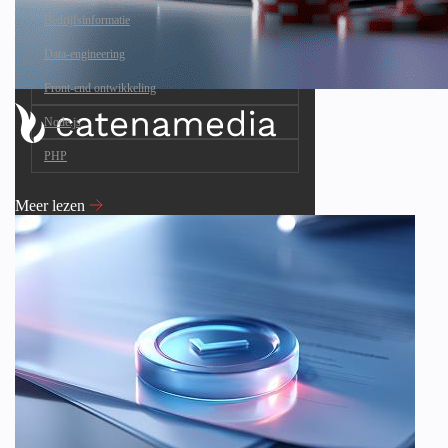
Bedrijfsinformatie
Data-engineering
Front-end ontwikkeling
Node.js
PHP
Meer lezen