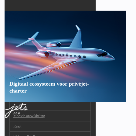
Digitaal ecosysteem voor privéjet-
charter
Java
Mobiele ontwikkeling
React