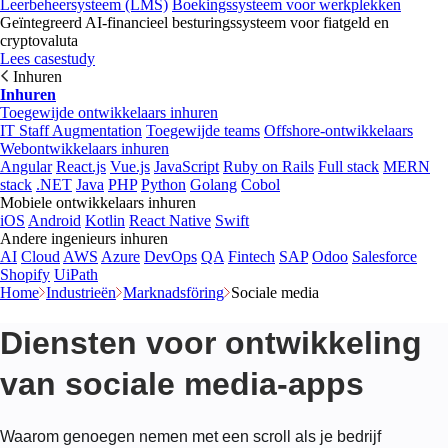
Leerbeheersysteem (LMS)
Boekingssysteem voor werkplekken
Geïntegreerd AI-financieel besturingssysteem voor fiatgeld en
cryptovaluta
Lees casestudy
Inhuren
Inhuren
Toegewijde ontwikkelaars inhuren
IT Staff Augmentation
Toegewijde teams
Offshore-ontwikkelaars
Webontwikkelaars inhuren
Angular
React.js
Vue.js
JavaScript
Ruby on Rails
Full stack
MERN
stack
.NET
Java
PHP
Python
Golang
Cobol
Mobiele ontwikkelaars inhuren
iOS
Android
Kotlin
React Native
Swift
Andere ingenieurs inhuren
AI
Cloud
AWS
Azure
DevOps
QA
Fintech
SAP
Odoo
Salesforce
Shopify
UiPath
Home
Industrieën
Marknadsföring
Sociale media
Diensten voor ontwikkeling
van sociale media-apps
Waarom genoegen nemen met een scroll als je bedrijf