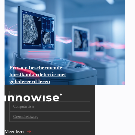
Privacy-beschermende
borstkankerdetectie met
gefedereerd leren
AI
Computervisie
Gezondheidszorg
Meer lezen