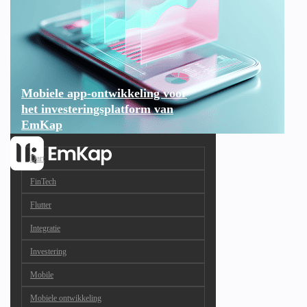
Mobiele app-ontwikkeling voor
het investeringsplatform van
EmKap
Dart
FinTech
Flutter
Integratie
Investering
Mobile
Mobiele ontwikkeling