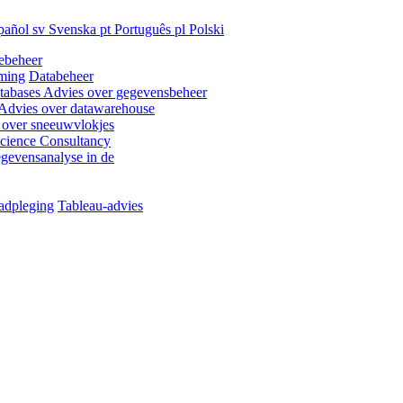
pañol
sv
Svenska
pt
Português
pl
Polski
ebeheer
ming
Databeheer
tabases
Advies over gegevensbeheer
Advies over datawarehouse
 over sneeuwvlokjes
cience Consultancy
gevensanalyse in de
adpleging
Tableau-advies