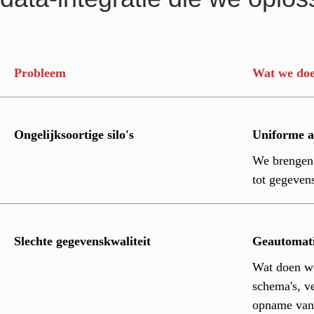
Monitoring en optimalisatie
Probleem
Wat we do
Ongelijksoortige silo's
Uniforme a
We brengen 
tot gegeven
Slechte gegevenskwaliteit
Geautomati
Wat doen we
schema's, v
opname van 