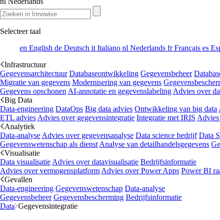
nl
Nederlands
Selecteer taal
en
English
de
Deutsch
it
Italiano
nl
Nederlands
fr
Français
es
Es
Infrastructuur
Gegevensarchitectuur
Databaseontwikkeling
Gegevensbeheer
Databas
Migratie van gegevens
Modernisering van gegevens
Gegevensbescher
Gegevens opschonen
AI-annotatie en gegevenslabeling
Advies over da
Big Data
Data-engineering
DataOps
Big data advies
Ontwikkeling van big data
ETL advies
Advies over gegevensintegratie
Integratie met IRIS
Advies
Analytiek
Data-analyse
Advies over gegevensanalyse
Data science bedrijf
Data S
Gegevenswetenschap als dienst
Analyse van detailhandelsgegevens
Ge
Visualisatie
Data visualisatie
Advies over datavisualisatie
Bedrijfsinformatie
Advies over vermogensplatform
Advies over Power Apps
Power BI ra
Gevallen
Data-engineering
Gegevenswetenschap
Data-analyse
Gegevensbeheer
Gegevensbescherming
Bedrijfsinformatie
Data
Gegevensintegratie