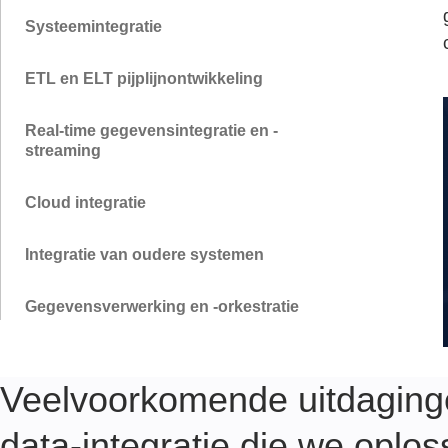
Systeemintegratie
ETL en ELT pijplijnontwikkeling
Real-time gegevensintegratie en -
streaming
Cloud integratie
Integratie van oudere systemen
Gegevensverwerking en -orkestratie
Beheer van gegevenskwaliteit
Veelvoorkomende uitdaging
Veiligheid & compliance
data-integratie die we oplo