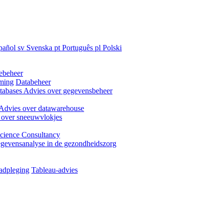
pañol
sv
Svenska
pt
Português
pl
Polski
ebeheer
ming
Databeheer
tabases
Advies over gegevensbeheer
Advies over datawarehouse
 over sneeuwvlokjes
cience Consultancy
gevensanalyse in de gezondheidszorg
adpleging
Tableau-advies