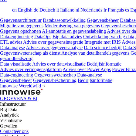
en
English
de
Deutsch
it
Italiano
nl
Nederlands
fr
Français
es
Es
Gegevensarchitectuur
Databaseontwikkeling
Gegevensbeheer
Databas
Migratie van gegevens
Modernisering van gegevens
Gegevensbescher
Gegevens opschonen
AI-annotatie en gegevenslabeling
Advies over da
Data-engineering
DataOps
Big data advies
Ontwikkeling van big data
ETL advies
Advies over gegevensintegratie
Integratie met IRIS
Advies
Data-analyse
Advies over gegevensanalyse
Data science bedrijf
Data S
Gegevenswetenschap als dienst
Analyse van detailhandelsgegevens
Ge
gezondheidszorg
Data visualisatie
Advies over datavisualisatie
Bedrijfsinformatie
Advies over vermogensplatform
Advies over Power Apps
Power BI ra
Data-engineering
Gegevenswetenschap
Data-analyse
Gegevensbeheer
Gegevensbescherming
Bedrijfsinformatie
Innowise Wereldwijd
GEGEVENS & BI
Infrastructuur
Big Data
Analytiek
Visualisatie
Gevallen
Contacteer ons