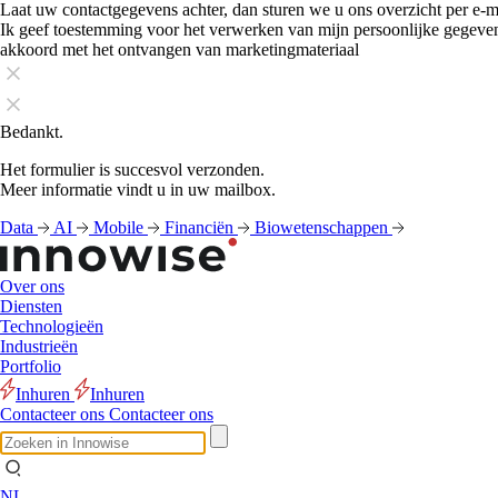
Laat uw contactgegevens achter, dan sturen we u ons overzicht per e-m
Ik geef toestemming voor het verwerken van mijn persoonlijke gegeve
akkoord met het ontvangen van marketingmateriaal
Bedankt.
Het formulier is succesvol verzonden.
Meer informatie vindt u in uw mailbox.
Data
AI
Mobile
Financiën
Biowetenschappen
Over ons
Diensten
Technologieën
Industrieën
Portfolio
Inhuren
Inhuren
Contacteer ons
Contacteer ons
NL