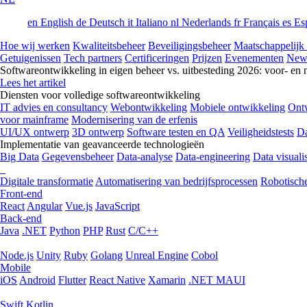
en
English
de
Deutsch
it
Italiano
nl
Nederlands
fr
Français
es
Es
Hoe wij werken
Kwaliteitsbeheer
Beveiligingsbeheer
Maatschappelijk
Getuigenissen
Tech partners
Certificeringen
Prijzen
Evenementen
New
Softwareontwikkeling in eigen beheer vs. uitbesteding 2026: voor- en 
Lees het artikel
Diensten voor volledige softwareontwikkeling
IT advies en consultancy
Webontwikkeling
Mobiele ontwikkeling
Ontw
voor mainframe
Modernisering van de erfenis
UI/UX ontwerp
3D ontwerp
Software testen en QA
Veiligheidstests
Da
Implementatie van geavanceerde technologieën
Big Data
Gegevensbeheer
Data-analyse
Data-engineering
Data visualis
Digitale transformatie
Automatisering van bedrijfsprocessen
Robotische
Front-end
React
Angular
Vue.js
JavaScript
Back-end
Java
.NET
Python
PHP
Rust
C/C++
Node.js
Unity
Ruby
Golang
Unreal Engine
Cobol
Mobile
iOS
Android
Flutter
React Native
Xamarin
.NET MAUI
Swift
Kotlin