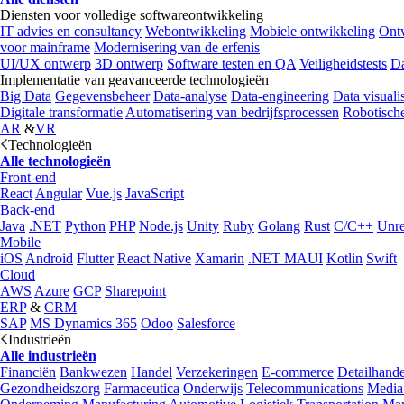
Diensten voor volledige softwareontwikkeling
IT advies en consultancy
Webontwikkeling
Mobiele ontwikkeling
Ontw
voor mainframe
Modernisering van de erfenis
UI/UX ontwerp
3D ontwerp
Software testen en QA
Veiligheidstests
Da
Implementatie van geavanceerde technologieën
Big Data
Gegevensbeheer
Data-analyse
Data-engineering
Data visualis
Digitale transformatie
Automatisering van bedrijfsprocessen
Robotische
AR
&
VR
Technologieën
Alle technologieën
Front-end
React
Angular
Vue.js
JavaScript
Back-end
Java
.NET
Python
PHP
Node.js
Unity
Ruby
Golang
Rust
C/C++
Unre
Mobile
iOS
Android
Flutter
React Native
Xamarin
.NET MAUI
Kotlin
Swift
Cloud
AWS
Azure
GCP
Sharepoint
ERP
&
CRM
SAP
MS Dynamics 365
Odoo
Salesforce
Industrieën
Alle industrieën
Financiën
Bankwezen
Handel
Verzekeringen
E-commerce
Detailhande
Gezondheidszorg
Farmaceutica
Onderwijs
Telecommunications
Media