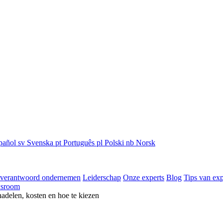
pañol
sv
Svenska
pt
Português
pl
Polski
nb
Norsk
 verantwoord ondernemen
Leiderschap
Onze experts
Blog
Tips van exp
sroom
nadelen, kosten en hoe te kiezen