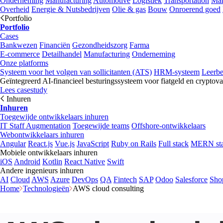
Onderneming
Manufacturing
Automotive
Logistiek
Transportation
Mar
Overheid
Energie & Nutsbedrijven
Olie & gas
Bouw
Onroerend goed
Portfolio
Portfolio
Cases
Bankwezen
Financiën
Gezondheidszorg
Farma
E-commerce
Detailhandel
Manufacturing
Onderneming
Onze platforms
Systeem voor het volgen van sollicitanten (ATS)
HRM-systeem
Leerb
Geïntegreerd AI-financieel besturingssysteem voor fiatgeld en cryptova
Lees casestudy
Inhuren
Inhuren
Toegewijde ontwikkelaars inhuren
IT Staff Augmentation
Toegewijde teams
Offshore-ontwikkelaars
Webontwikkelaars inhuren
Angular
React.js
Vue.js
JavaScript
Ruby on Rails
Full stack
MERN st
Mobiele ontwikkelaars inhuren
iOS
Android
Kotlin
React Native
Swift
Andere ingenieurs inhuren
AI
Cloud
AWS
Azure
DevOps
QA
Fintech
SAP
Odoo
Salesforce
Sho
Home
Technologieën
AWS cloud consulting