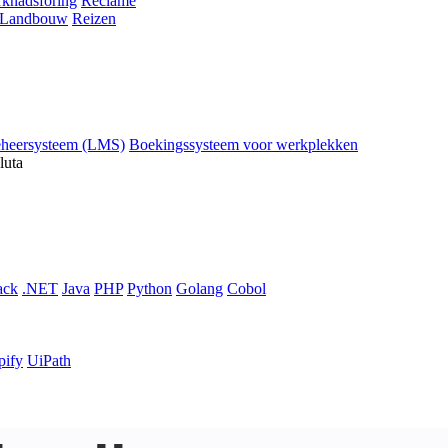
knadsföring
Reclame
Landbouw
Reizen
eheersysteem (LMS)
Boekingssysteem voor werkplekken
luta
ack
.NET
Java
PHP
Python
Golang
Cobol
pify
UiPath