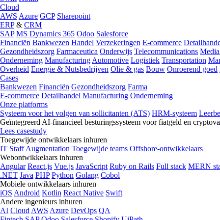
Cloud
AWS
Azure
GCP
Sharepoint
ERP
&
CRM
SAP
MS Dynamics 365
Odoo
Salesforce
Financiën
Bankwezen
Handel
Verzekeringen
E-commerce
Detailhande
Gezondheidszorg
Farmaceutica
Onderwijs
Telecommunications
Media
Onderneming
Manufacturing
Automotive
Logistiek
Transportation
Mar
Overheid
Energie & Nutsbedrijven
Olie & gas
Bouw
Onroerend goed
Cases
Bankwezen
Financiën
Gezondheidszorg
Farma
E-commerce
Detailhandel
Manufacturing
Onderneming
Onze platforms
Systeem voor het volgen van sollicitanten (ATS)
HRM-systeem
Leerb
Geïntegreerd AI-financieel besturingssysteem voor fiatgeld en cryptova
Lees casestudy
Toegewijde ontwikkelaars inhuren
IT Staff Augmentation
Toegewijde teams
Offshore-ontwikkelaars
Webontwikkelaars inhuren
Angular
React.js
Vue.js
JavaScript
Ruby on Rails
Full stack
MERN st
.NET
Java
PHP
Python
Golang
Cobol
Mobiele ontwikkelaars inhuren
iOS
Android
Kotlin
React Native
Swift
Andere ingenieurs inhuren
AI
Cloud
AWS
Azure
DevOps
QA
Fintech
SAP
Odoo
Salesforce
Shopify
UiPath