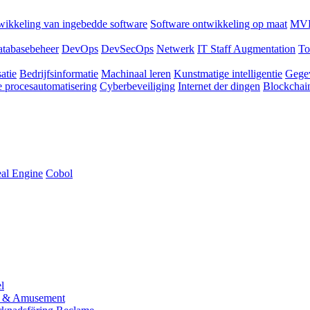
ikkeling van ingebedde software
Software ontwikkeling op maat
MVP
tabasebeheer
DevOps
DevSecOps
Netwerk
IT Staff Augmentation
To
atie
Bedrijfsinformatie
Machinaal leren
Kunstmatige intelligentie
Gege
 procesautomatisering
Cyberbeveiliging
Internet der dingen
Blockchai
al Engine
Cobol
l
 & Amusement