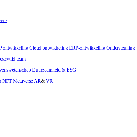
erts
 ontwikkeling
Cloud ontwikkeling
ERP-ontwikkeling
Ondersteuning
egewijd team
venswetenschap
Duurzaamheid & ESG
n
NFT
Metaverse
AR
&
VR