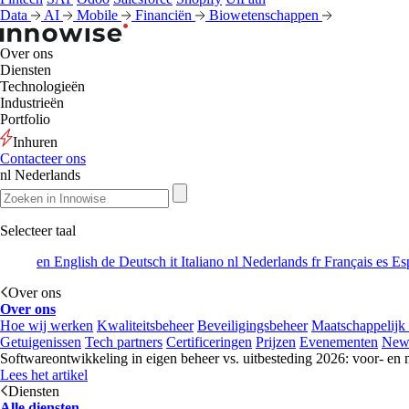
Data
AI
Mobile
Financiën
Biowetenschappen
Over ons
Diensten
Technologieën
Industrieën
Portfolio
Inhuren
Contacteer ons
nl
Nederlands
Selecteer taal
en
English
de
Deutsch
it
Italiano
nl
Nederlands
fr
Français
es
Es
Over ons
Over ons
Hoe wij werken
Kwaliteitsbeheer
Beveiligingsbeheer
Maatschappelijk
Getuigenissen
Tech partners
Certificeringen
Prijzen
Evenementen
New
Softwareontwikkeling in eigen beheer vs. uitbesteding 2026: voor- en 
Lees het artikel
Diensten
Alle diensten