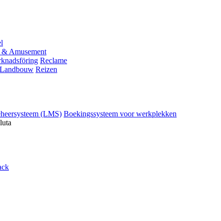
l
 & Amusement
knadsföring
Reclame
Landbouw
Reizen
eheersysteem (LMS)
Boekingssysteem voor werkplekken
luta
ack