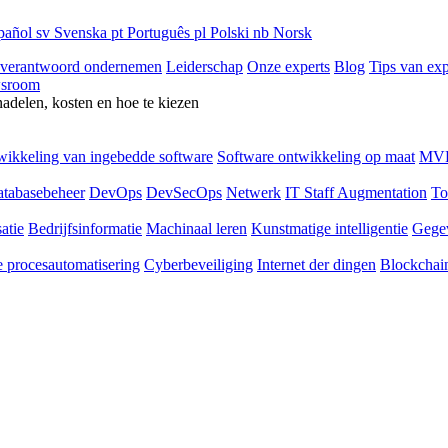
pañol
sv
Svenska
pt
Português
pl
Polski
nb
Norsk
 verantwoord ondernemen
Leiderschap
Onze experts
Blog
Tips van exp
sroom
nadelen, kosten en hoe te kiezen
ikkeling van ingebedde software
Software ontwikkeling op maat
MVP
tabasebeheer
DevOps
DevSecOps
Netwerk
IT Staff Augmentation
To
atie
Bedrijfsinformatie
Machinaal leren
Kunstmatige intelligentie
Gege
 procesautomatisering
Cyberbeveiliging
Internet der dingen
Blockchai