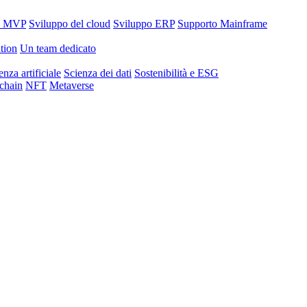
o MVP
Sviluppo del cloud
Sviluppo ERP
Supporto Mainframe
tion
Un team dedicato
enza artificiale
Scienza dei dati
Sostenibilità e ESG
chain
NFT
Metaverse