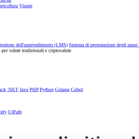
licità
ricoltura
Viaggi
gestione dell'apprendimento (LMS)
Sistema di prenotazione degli spazi 
o per valute tradizionali e criptovalute
ack
.NET
Java
PHP
Python
Golang
Cobol
pify
UiPath