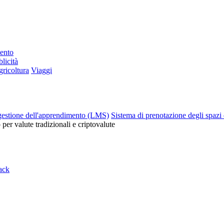
mento
licità
ricoltura
Viaggi
gestione dell'apprendimento (LMS)
Sistema di prenotazione degli spazi 
o per valute tradizionali e criptovalute
ack