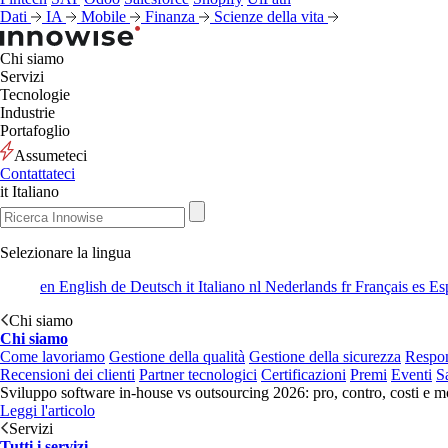
Dati
IA
Mobile
Finanza
Scienze della vita
Chi siamo
Servizi
Tecnologie
Industrie
Portafoglio
Assumeteci
Contattateci
it
Italiano
Selezionare la lingua
en
English
de
Deutsch
it
Italiano
nl
Nederlands
fr
Français
es
Es
Chi siamo
Chi siamo
Come lavoriamo
Gestione della qualità
Gestione della sicurezza
Respon
Recensioni dei clienti
Partner tecnologici
Certificazioni
Premi
Eventi
S
Sviluppo software in-house vs outsourcing 2026: pro, contro, costi e mo
Leggi l'articolo
Servizi
Tutti i servizi