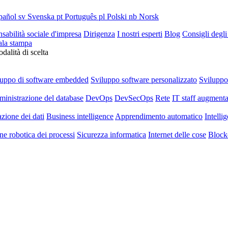
pañol
sv
Svenska
pt
Português
pl
Polski
nb
Norsk
sabilità sociale d'impresa
Dirigenza
I nostri esperti
Blog
Consigli degli
ala stampa
dalità di scelta
luppo di software embedded
Sviluppo software personalizzato
Svilupp
inistrazione del database
DevOps
DevSecOps
Rete
IT staff augmenta
azione dei dati
Business intelligence
Apprendimento automatico
Intellig
e robotica dei processi
Sicurezza informatica
Internet delle cose
Block