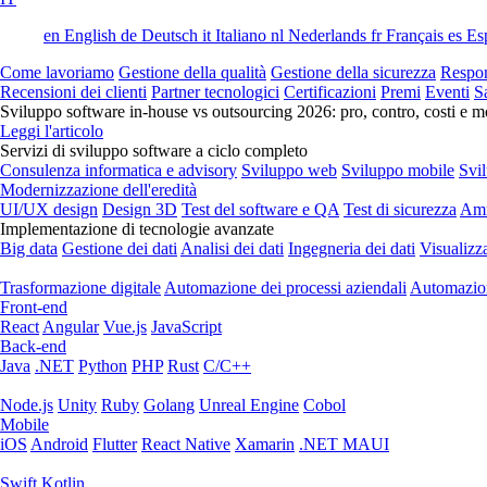
en
English
de
Deutsch
it
Italiano
nl
Nederlands
fr
Français
es
Es
Come lavoriamo
Gestione della qualità
Gestione della sicurezza
Respon
Recensioni dei clienti
Partner tecnologici
Certificazioni
Premi
Eventi
S
Sviluppo software in-house vs outsourcing 2026: pro, contro, costi e mo
Leggi l'articolo
Servizi di sviluppo software a ciclo completo
Consulenza informatica e advisory
Sviluppo web
Sviluppo mobile
Svi
Modernizzazione dell'eredità
UI/UX design
Design 3D
Test del software e QA
Test di sicurezza
Amm
Implementazione di tecnologie avanzate
Big data
Gestione dei dati
Analisi dei dati
Ingegneria dei dati
Visualizz
Trasformazione digitale
Automazione dei processi aziendali
Automazion
Front-end
React
Angular
Vue.js
JavaScript
Back-end
Java
.NET
Python
PHP
Rust
C/C++
Node.js
Unity
Ruby
Golang
Unreal Engine
Cobol
Mobile
iOS
Android
Flutter
React Native
Xamarin
.NET MAUI
Swift
Kotlin