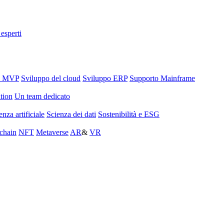
 esperti
o MVP
Sviluppo del cloud
Sviluppo ERP
Supporto Mainframe
tion
Un team dedicato
enza artificiale
Scienza dei dati
Sostenibilità e ESG
chain
NFT
Metaverse
AR
&
VR