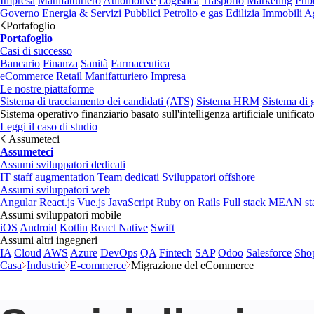
Impresa
Manifatturiero
Automotive
Logistica
Trasporto
Marketing
Pubb
Governo
Energia & Servizi Pubblici
Petrolio e gas
Edilizia
Immobili
Ag
Portafoglio
Portafoglio
Casi di successo
Bancario
Finanza
Sanità
Farmaceutica
eCommerce
Retail
Manifatturiero
Impresa
Le nostre piattaforme
Sistema di tracciamento dei candidati (ATS)
Sistema HRM
Sistema di 
Sistema operativo finanziario basato sull'intelligenza artificiale unificat
Leggi il caso di studio
Assumeteci
Assumeteci
Assumi sviluppatori dedicati
IT staff augmentation
Team dedicati
Sviluppatori offshore
Assumi sviluppatori web
Angular
React.js
Vue.js
JavaScript
Ruby on Rails
Full stack
MEAN st
Assumi sviluppatori mobile
iOS
Android
Kotlin
React Native
Swift
Assumi altri ingegneri
IA
Cloud
AWS
Azure
DevOps
QA
Fintech
SAP
Odoo
Salesforce
Sho
Casa
Industrie
E-commerce
Migrazione del eCommerce