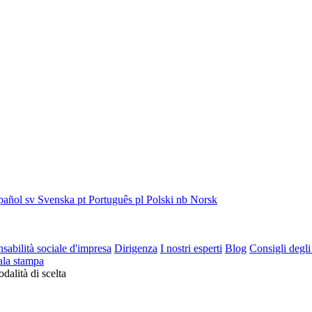
pañol
sv
Svenska
pt
Português
pl
Polski
nb
Norsk
sabilità sociale d'impresa
Dirigenza
I nostri esperti
Blog
Consigli degli
ala stampa
dalità di scelta