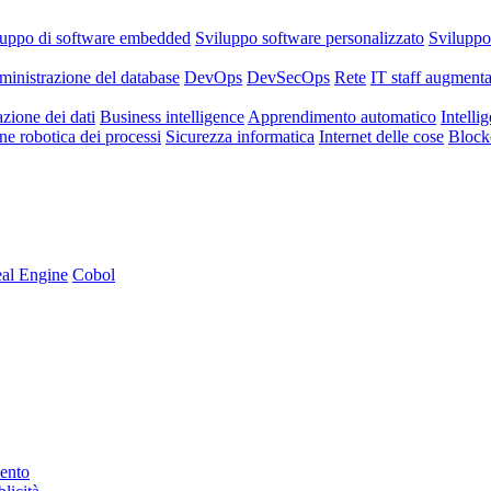
luppo di software embedded
Sviluppo software personalizzato
Svilupp
inistrazione del database
DevOps
DevSecOps
Rete
IT staff augmenta
azione dei dati
Business intelligence
Apprendimento automatico
Intellig
e robotica dei processi
Sicurezza informatica
Internet delle cose
Block
al Engine
Cobol
mento