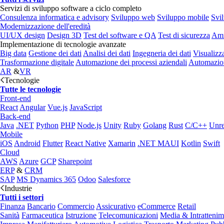
Servizi di sviluppo software a ciclo completo
Consulenza informatica e advisory
Sviluppo web
Sviluppo mobile
Svi
Modernizzazione dell'eredità
UI/UX design
Design 3D
Test del software e QA
Test di sicurezza
Amm
Implementazione di tecnologie avanzate
Big data
Gestione dei dati
Analisi dei dati
Ingegneria dei dati
Visualizz
Trasformazione digitale
Automazione dei processi aziendali
Automazion
AR
&
VR
Tecnologie
Tutte le tecnologie
Front-end
React
Angular
Vue.js
JavaScript
Back-end
Java
.NET
Python
PHP
Node.js
Unity
Ruby
Golang
Rust
C/C++
Unre
Mobile
iOS
Android
Flutter
React Native
Xamarin
.NET MAUI
Kotlin
Swift
Cloud
AWS
Azure
GCP
Sharepoint
ERP
&
CRM
SAP
MS Dynamics 365
Odoo
Salesforce
Industrie
Tutti i settori
Finanza
Bancario
Commercio
Assicurativo
eCommerce
Retail
Sanità
Farmaceutica
Istruzione
Telecomunicazioni
Media & Intratteni