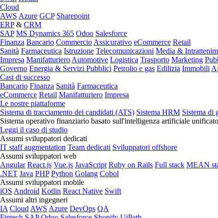
Cloud
AWS
Azure
GCP
Sharepoint
ERP
&
CRM
SAP
MS Dynamics 365
Odoo
Salesforce
Finanza
Bancario
Commercio
Assicurativo
eCommerce
Retail
Sanità
Farmaceutica
Istruzione
Telecomunicazioni
Media & Intratteni
Impresa
Manifatturiero
Automotive
Logistica
Trasporto
Marketing
Pubb
Governo
Energia & Servizi Pubblici
Petrolio e gas
Edilizia
Immobili
Ag
Casi di successo
Bancario
Finanza
Sanità
Farmaceutica
eCommerce
Retail
Manifatturiero
Impresa
Le nostre piattaforme
Sistema di tracciamento dei candidati (ATS)
Sistema HRM
Sistema di 
Sistema operativo finanziario basato sull'intelligenza artificiale unificat
Leggi il caso di studio
Assumi sviluppatori dedicati
IT staff augmentation
Team dedicati
Sviluppatori offshore
Assumi sviluppatori web
Angular
React.js
Vue.js
JavaScript
Ruby on Rails
Full stack
MEAN st
.NET
Java
PHP
Python
Golang
Cobol
Assumi sviluppatori mobile
iOS
Android
Kotlin
React Native
Swift
Assumi altri ingegneri
IA
Cloud
AWS
Azure
DevOps
QA
Fintech
SAP
Odoo
Salesforce
Shopify
UiPath