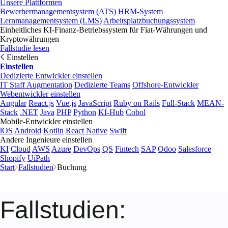
Unsere Plattformen
Bewerbermanagementsystem (ATS)
HRM-System
Lernmanagementsystem (LMS)
Arbeitsplatzbuchungssystem
Einheitliches KI-Finanz-Betriebssystem für Fiat-Währungen und
Kryptowährungen
Fallstudie lesen
Einstellen
Einstellen
Dedizierte Entwickler einstellen
IT Staff Augmentation
Dedizierte Teams
Offshore-Entwickler
Webentwickler einstellen
Angular
React.js
Vue.js
JavaScript
Ruby on Rails
Full-Stack
MEAN-
Stack
.NET
Java
PHP
Python
KI-Hub
Cobol
Mobile-Entwickler einstellen
iOS
Android
Kotlin
React Native
Swift
Andere Ingenieure einstellen
KI
Cloud
AWS
Azure
DevOps
QS
Fintech
SAP
Odoo
Salesforce
Shopify
UiPath
Start
Fallstudien
Buchung
Fallstudien
: