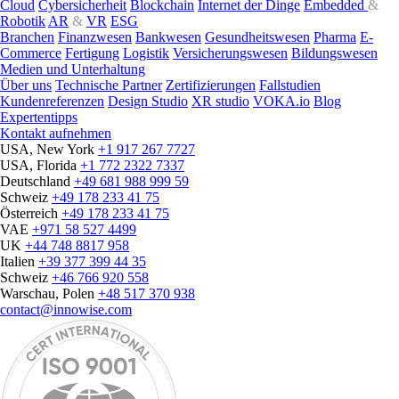
Cloud
Cybersicherheit
Blockchain
Internet der Dinge
Embedded
&
Robotik
AR
&
VR
ESG
Branchen
Finanzwesen
Bankwesen
Gesundheitswesen
Pharma
E-
Commerce
Fertigung
Logistik
Versicherungswesen
Bildungswesen
Medien und Unterhaltung
Über uns
Technische Partner
Zertifizierungen
Fallstudien
Kundenreferenzen
Design Studio
XR studio
VOKA.io
Blog
Expertentipps
Kontakt aufnehmen
USA, New York
+1 917 267 7727
USA, Florida
+1 772 2322 7337
Deutschland
+49 681 988 999 59
Schweiz
+49 178 233 41 75
Österreich
+49 178 233 41 75
VAE
+971 58 527 4499
UK
+44 748 8817 958
Italien
+39 377 399 44 35
Schweiz
+46 766 920 558
Warschau, Polen
+48 517 370 938
contact@innowise.com