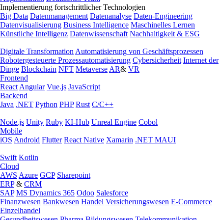
Implementierung fortschrittlicher Technologien
Big Data
Datenmanagement
Datenanalyse
Daten-Engineering
Datenvisualisierung
Business Intelligence
Maschinelles Lernen
Künstliche Intelligenz
Datenwissenschaft
Nachhaltigkeit & ESG
Digitale Transformation
Automatisierung von Geschäftsprozessen
Robotergesteuerte Prozessautomatisierung
Cybersicherheit
Internet der
Dinge
Blockchain
NFT
Metaverse
AR
&
VR
Frontend
React
Angular
Vue.js
JavaScript
Backend
Java
.NET
Python
PHP
Rust
C/C++
Node.js
Unity
Ruby
KI-Hub
Unreal Engine
Cobol
Mobile
iOS
Android
Flutter
React Native
Xamarin
.NET MAUI
Swift
Kotlin
Cloud
AWS
Azure
GCP
Sharepoint
ERP
&
CRM
SAP
MS Dynamics 365
Odoo
Salesforce
Finanzwesen
Bankwesen
Handel
Versicherungswesen
E-Commerce
Einzelhandel
Gesundheitswesen
Pharma
Bildungswesen
Telekommunikation