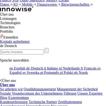
Fintech
SAP
Odoo
Salesforce
Shopify
UiPath
Daten
KI
Mobile
Finanzwesen
Biowissenschaften
Über uns
Leistungen
Technologien
Branchen
Portfolio
Einstellen
Kontakt aufnehmen
de
Deutsch
Sprache auswählen
en
English
de
Deutsch
it
Italiano
nl
Nederlands
fr
Français
es
Español
sv
Svenska
pt
Português
pl
Polski
nb
Norsk
Über uns
Über uns
So arbeiten wir
Qualitätsmanagement
Management der Sicherheit
Soziale Verantwortung des Unternehmens
Führung
Unsere Experten
Blog
Expertentipps
Kundenreferenzen
Technische Partner
Zertifizierungen