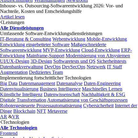
Auszeichnungen
Veranstaltungen
Newsroom
Inhouse- vs. Outsourcing-Softwareentwicklung 2026: Vor- und
Nachteile, Kosten und Entscheidungshilfe
Artikel lesen
Leistungen
Alle Dienstleistungen
Umfassende Software-Entwicklungsdienstleistungen
IT-Beratung & Consulting
Webentwicklung
Mobile-Entwicklung
Entwicklung eingebetteter Software
Maßgeschneiderte
Softwareentwicklung
MVP-Entwicklung
Cloud-Entwicklung
ERP-
Entwicklung
Mainframe-Support
Modernisierung von Altsystemen
UI/UX-Design
3D-Design
Softwaretests und QS
Sicherheitstests
Datenbankverwaltung
DevOps
DevSecOps
Netzwerk
IT Staff
Augmentation
Dediziertes Team
Implementierung fortschrittlicher Technologien
Big Data
Datenmanagement
Datenanalyse
Daten-Engineering
Datenvisualisierung
Business Intelligence
Maschinelles Lernen
Künstliche Intelligenz
Datenwissenschaft
Nachhaltigkeit & ESG
Digitale Transformation
Automatisierung von Geschäftsprozessen
Robotergesteuerte Prozessautomatisierung
Cybersicherheit
Internet der
Dinge
Blockchain
NFT
Metaverse
AR
&
VR
Technologien
Alle Technologien
Frontend