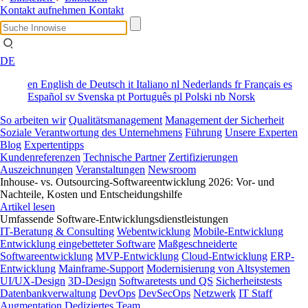
Kontakt aufnehmen
Kontakt
DE
en
English
de
Deutsch
it
Italiano
nl
Nederlands
fr
Français
es
Español
sv
Svenska
pt
Português
pl
Polski
nb
Norsk
So arbeiten wir
Qualitätsmanagement
Management der Sicherheit
Soziale Verantwortung des Unternehmens
Führung
Unsere Experten
Blog
Expertentipps
Kundenreferenzen
Technische Partner
Zertifizierungen
Auszeichnungen
Veranstaltungen
Newsroom
Inhouse- vs. Outsourcing-Softwareentwicklung 2026: Vor- und
Nachteile, Kosten und Entscheidungshilfe
Artikel lesen
Umfassende Software-Entwicklungsdienstleistungen
IT-Beratung & Consulting
Webentwicklung
Mobile-Entwicklung
Entwicklung eingebetteter Software
Maßgeschneiderte
Softwareentwicklung
MVP-Entwicklung
Cloud-Entwicklung
ERP-
Entwicklung
Mainframe-Support
Modernisierung von Altsystemen
UI/UX-Design
3D-Design
Softwaretests und QS
Sicherheitstests
Datenbankverwaltung
DevOps
DevSecOps
Netzwerk
IT Staff
Augmentation
Dediziertes Team