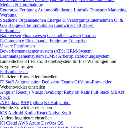
Medien & Unterhaltung
Enterprise
Fertigung
Automobilindustrie
Logistik
Transport
Marketing
Werbung
Staatliche Organisationen
Energie & Versorgungsunternehmen
Öl &
Gas
Baugewerbe
Immobilien
Landwirtschaft
Reisen
Fallstudien
Bankwesen
Finanzwesen
Gesundheitswesen
Pharma
E-Commerce
Einzelhandel
Fertigung
Enterprise
Unsere Plattformen
Bewerbermanagementsystem (ATS)
HRM-System
Lernmanagementsystem (LMS)
Arbeitsplatzbuchungssystem
Einheitliches KI-Finanz-Betriebssystem für Fiat-Währungen und
Kryptowährungen
Fallstudie lesen
Dedizierte Entwickler einstellen
IT Staff Augmentation
Dedizierte Teams
Offshore-Entwickler
Webentwickler einstellen
Angular
React.js
Vue.js
JavaScript
Ruby on Rails
Full-Stack
MEAN-
Stack
.NET
Java
PHP
Python
KI-Hub
Cobol
Mobile-Entwickler einstellen
iOS
Android
Kotlin
React Native
Swift
Andere Ingenieure einstellen
KI
Cloud
AWS
Azure
DevOps
QS