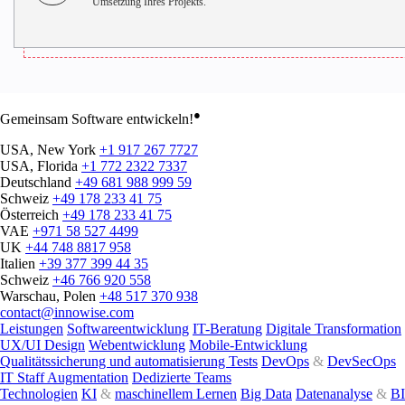
Umsetzung Ihres Projekts.
●
Gemeinsam Software entwickeln!
USA, New York
+1 917 267 7727
USA, Florida
+1 772 2322 7337
Deutschland
+49 681 988 999 59
Schweiz
+49 178 233 41 75
Österreich
+49 178 233 41 75
VAE
+971 58 527 4499
UK
+44 748 8817 958
Italien
+39 377 399 44 35
Schweiz
+46 766 920 558
Warschau, Polen
+48 517 370 938
contact@innowise.com
Leistungen
Softwareentwicklung
IT-Beratung
Digitale Transformation
UX/UI Design
Webentwicklung
Mobile-Entwicklung
Qualitätssicherung und automatisierung Tests
DevOps
&
DevSecOps
IT Staff Augmentation
Dedizierte Teams
Technologien
KI
&
maschinellem Lernen
Big Data
Datenanalyse
&
BI