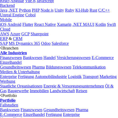
React
Angular
Vue.js
JavaScript
Backend
Java
.NET
Python
PHP
Node.js
Unity
Ruby
KI-Hub
Rust
C/C++
Unreal Engine
Cobol
Mobile
iOS
Android
Flutter
React Native
Xamarin
.NET MAUI
Kotlin
Swift
Cloud
AWS
Azure
GCP
Sharepoint
ERP
&
CRM
SAP
MS Dynamics 365
Odoo
Salesforce
Branchen
Alle Industrien
Finanzwesen
Bankwesen
Handel
Versicherungswesen
E-Commerce
Einzelhandel
Gesundheitswesen
Pharma
Bildungswesen
Telekommunikation
Medien & Unterhaltung
Enterprise
Fertigung
Automobilindustrie
Logistik
Transport
Marketing
Werbung
Staatliche Organisationen
Energie & Versorgungsunternehmen
Öl &
Gas
Baugewerbe
Immobilien
Landwirtschaft
Reisen
Portfolio
Portfolio
Fallstudien
Bankwesen
Finanzwesen
Gesundheitswesen
Pharma
E-Commerce
Einzelhandel
Fertigung
Enterprise