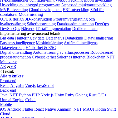
IT-konsultationer och rådgivning
Webbutveckling
Mobil utveckling
Utveckling av inbyggd programvara
Anpassad mjukvaruutveckling
MVP-utveckling
Cloud development
ERP-utveckling
Stöd för
stordatorer
Modernisering
UI/UX design
3D-konstruktion
Programvarutestning och
kvalitetssäkring
Säkerhetstestning
Databasadministration
DevOps
DevSecOps
Nätverk
IT staff augmentation
Dedikerat team
Implementering av avancerad teknik
Big data
Hantering av data
Dataanalys
Datateknik
Datavisualisering
Business intelligence
Maskininlärning
Artificiell intelligens
Datavetenskap
Hållbarhet & ESG
Digital omvandling
Automatisering av affärsprocesser
Robotbaserad
processautomation
Cybersäkerhet
Sakernas internet
Blockchain
NFT
Metaverse
AR
&
VR
Teknik
Alla tekniker
Front-end
React
Angular
Vue.js
JavaScript
Back-end
Java
.NET
Python
PHP
Node.js
Unity
Ruby
Golang
Rust
C/C++
Unreal Engine
Cobol
Mobile
iOS
Android
Flutter
React Native
Xamarin
.NET MAUI
Kotlin
Swift
Cloud