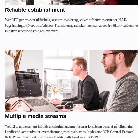
Reliable establishment
WebRTC ger mycket tillförlitlig sessionsetablering, vilket effektivt övervinner NAT-
begränsningar (Network Address Translators), minskar latensen avsevärt, ökar kvaliteten o
minskar serverbelastningen avsevärt.
Multiple media streams
WebRTC anpassar sig till nätverksförhållandena, justerar kvaliteten baserat på tillgänglig
bandbredd och undviker överbelastning med hjälp av multiplexerat RTP Control Protocol
(RTCP) och Secure Audio Video Profile with Feedback (SAVPF).