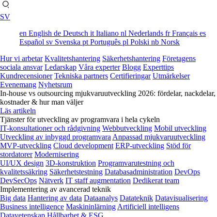
SV
en
English
de
Deutsch
it
Italiano
nl
Nederlands
fr
Français
es
Español
sv
Svenska
pt
Português
pl
Polski
nb
Norsk
Hur vi arbetar
Kvalitetshantering
Säkerhetshantering
Företagens
sociala ansvar
Ledarskap
Våra experter
Blogg
Experttips
Kundrecensioner
Tekniska partners
Certifieringar
Utmärkelser
Evenemang
Nyhetsrum
In-house vs outsourcing mjukvaruutveckling 2026: fördelar, nackdelar,
kostnader & hur man väljer
Läs artikeln
Tjänster för utveckling av programvara i hela cykeln
IT-konsultationer och rådgivning
Webbutveckling
Mobil utveckling
Utveckling av inbyggd programvara
Anpassad mjukvaruutveckling
MVP-utveckling
Cloud development
ERP-utveckling
Stöd för
stordatorer
Modernisering
UI/UX design
3D-konstruktion
Programvarutestning och
kvalitetssäkring
Säkerhetstestning
Databasadministration
DevOps
DevSecOps
Nätverk
IT staff augmentation
Dedikerat team
Implementering av avancerad teknik
Big data
Hantering av data
Dataanalys
Datateknik
Datavisualisering
Business intelligence
Maskininlärning
Artificiell intelligens
Datavetenskap
Hållbarhet & ESG