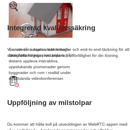
Integrerad kvalitetssäkring
Genom våra avancerade virtuella
Vi använder adaptiva teststrategier och end-to-end-täckning för att
fastighetsvisningar kan köpare på
säkerställa högsta prestanda och tillförlitlighet för din lösning.
distans uppleva interaktiva,
uppslukande promenader genom
byggnader och rum i realtid under
direktsända videokonferenser.
Uppföljning av milstolpar
Du kommer att hålla koll på utvecklingen av WebRTC-appen med