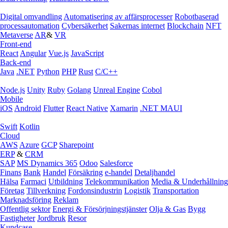
Digital omvandling
Automatisering av affärsprocesser
Robotbaserad
processautomation
Cybersäkerhet
Sakernas internet
Blockchain
NFT
Metaverse
AR
&
VR
Front-end
React
Angular
Vue.js
JavaScript
Back-end
Java
.NET
Python
PHP
Rust
C/C++
Node.js
Unity
Ruby
Golang
Unreal Engine
Cobol
Mobile
iOS
Android
Flutter
React Native
Xamarin
.NET MAUI
Swift
Kotlin
Cloud
AWS
Azure
GCP
Sharepoint
ERP
&
CRM
SAP
MS Dynamics 365
Odoo
Salesforce
Finans
Bank
Handel
Försäkring
e‑handel
Detaljhandel
Hälsa
Farmaci
Utbildning
Telekommunikation
Media & Underhållning
Företag
Tillverkning
Fordonsindustrin
Logistik
Transportation
Marknadsföring
Reklam
Offentlig sektor
Energi & Försörjningstjänster
Olja & Gas
Bygg
Fastigheter
Jordbruk
Resor
Kundcase