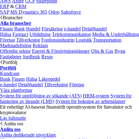
AWS
Azure
GCP
Sharepoint
ERP
&
CRM
SAP
MS Dynamics 365
Odoo
Salesforce
Branscher
Alla branscher
Finans
Bank
Handel
Försäkring
e‑handel
Detaljhandel
Hälsa
Farmaci
Utbildning
Telekommunikation
Media & Underhållning
Företag
Tillverkning
Fordonsindustrin
Logistik
Transportation
Marknadsföring
Reklam
Offentlig sektor
Energi & Försörjningstjänster
Olja & Gas
Bygg
Fastigheter
Jordbruk
Resor
Portfölj
Portfölj
Kundcase
Bank
Finans
Hälsa
Läkemedel
e‑handel
Detaljhandel
Tillverkning
Företag
Våra plattformar
System för uppföljning av sökande (ATS)
HRM-system
System för
hantering av lärande (LMS)
System för bokning av arbetsplatser
Ett enhetligt AI-baserat finansiellt operativsystem för fiatvalutor och
kryptovalutor
Läs fallstudie
Anlita oss
Anlita oss
Anlita dedikerade utvecklare