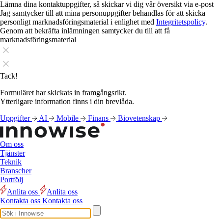
Lämna dina kontaktuppgifter, så skickar vi dig vår översikt via e-post
Jag samtycker till att mina personuppgifter behandlas för att skicka
personligt marknadsföringsmaterial i enlighet med
Integritetspolicy
.
Genom att bekräfta inlämningen samtycker du till att få
marknadsföringsmaterial
Tack!
Formuläret har skickats in framgångsrikt.
Ytterligare information finns i din brevlåda.
Uppgifter
AI
Mobile
Finans
Biovetenskap
Om oss
Tjänster
Teknik
Branscher
Portfölj
Anlita oss
Anlita oss
Kontakta oss
Kontakta oss