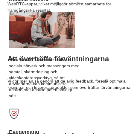
WebRTC-appar, vilket möjliggör sömlöst samarbete för
framgångsrika resultat.
Att överträffa förväntningarna
Våra WebRTC-experter utökar
sociala nätverk och messengers med
samtal, skärmdelning och
videokonferensverktyg, så att
Vi gör mer än så genom att ge ärlig feedback, föreslå optimala
användarna kan kommunicera
lösningar och leverera produkter som överträffar förväntningarna.
ansikte mot ansikte på ett smidigt
sätt.
Evenemang