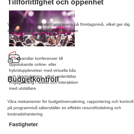
Tillförlitlighet och öppenhet
Vi säkerställer processtransparens på företagsnivå, vilket ger dig
sinnesro under hela utvecklingsresan.
Vi omvandlar konferenser till
uppslukande online- eller
hybridupplevelser med virtuella bås
och skärmdelning, vilket underlättar
Budgetkontroll
engagemang i realtid och interaktion
med utställare.
Våra mekanismer för budgetövervakning, rapportering och kontroll
på programnivå säkerställer en effektiv resursfördelning och
kostnadshantering.
Fastigheter