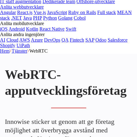
IT staff augmentation
Dedikerade team
Offshore-utvecklare
Anlita webbutvecklare
Angular
React.js
Vue.js
JavaScript
Ruby on Rails
Full stack
MEAN
stack
.NET
Java
PHP
Python
Golang
Cobol
Anlita mobilutvecklare
iOS
Android
Kotlin
React Native
Swift
Anlita andra ingenjörer
AI
Cloud
AWS
Azure
DevOps
QA
Fintech
SAP
Odoo
Salesforce
Shopify
UiPath
Hem
Tjänster
WebRTC
WebRTC-
apputvecklingsföretag
Innowise sticker ut genom att ge företag
möjlighet att överbrygga avstånd med