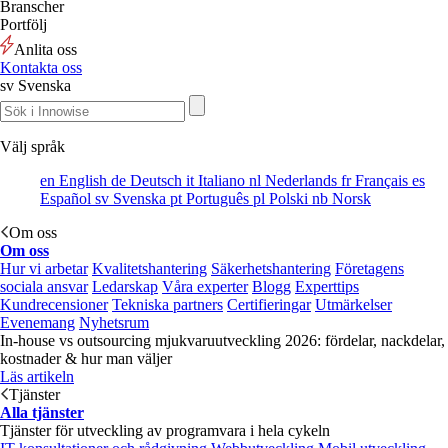
Branscher
Portfölj
Anlita oss
Kontakta oss
sv
Svenska
Välj språk
en
English
de
Deutsch
it
Italiano
nl
Nederlands
fr
Français
es
Español
sv
Svenska
pt
Português
pl
Polski
nb
Norsk
Om oss
Om oss
Hur vi arbetar
Kvalitetshantering
Säkerhetshantering
Företagens
sociala ansvar
Ledarskap
Våra experter
Blogg
Experttips
Kundrecensioner
Tekniska partners
Certifieringar
Utmärkelser
Evenemang
Nyhetsrum
In-house vs outsourcing mjukvaruutveckling 2026: fördelar, nackdelar,
kostnader & hur man väljer
Läs artikeln
Tjänster
Alla tjänster
Tjänster för utveckling av programvara i hela cykeln