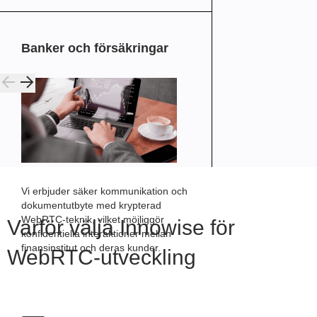
Banker och försäkringar
Vi erbjuder säker kommunikation och
dokumentutbyte med krypterad
WebRTC-teknik, vilket möjliggör
Varför välja Innowise för
konfidentiella interaktioner mellan
finansinstitut och deras kunder.
WebRTC-utveckling