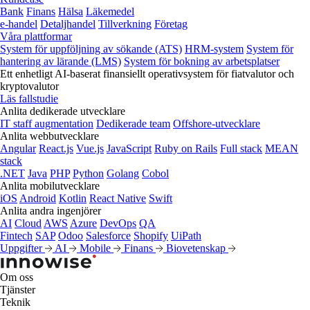
Bank
Finans
Hälsa
Läkemedel
e‑handel
Detaljhandel
Tillverkning
Företag
Våra plattformar
System för uppföljning av sökande (ATS)
HRM-system
System för
hantering av lärande (LMS)
System för bokning av arbetsplatser
Ett enhetligt AI-baserat finansiellt operativsystem för fiatvalutor och
kryptovalutor
Läs fallstudie
Anlita dedikerade utvecklare
IT staff augmentation
Dedikerade team
Offshore-utvecklare
Anlita webbutvecklare
Angular
React.js
Vue.js
JavaScript
Ruby on Rails
Full stack
MEAN
stack
.NET
Java
PHP
Python
Golang
Cobol
Anlita mobilutvecklare
iOS
Android
Kotlin
React Native
Swift
Anlita andra ingenjörer
AI
Cloud
AWS
Azure
DevOps
QA
Fintech
SAP
Odoo
Salesforce
Shopify
UiPath
Uppgifter
AI
Mobile
Finans
Biovetenskap
Om oss
Tjänster
Teknik