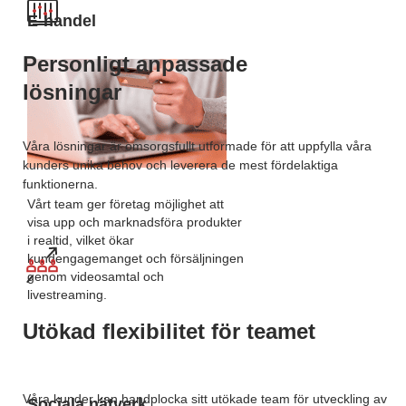
E-handel
Personligt anpassade
lösningar
Våra lösningar är omsorgsfullt utformade för att uppfylla våra
kunders unika behov och leverera de mest fördelaktiga
funktionerna.
Vårt team ger företag möjlighet att
visa upp och marknadsföra produkter
i realtid, vilket ökar
kundengagemanget och försäljningen
genom videosamtal och
livestreaming.
Utökad flexibilitet för teamet
Våra kunder kan handplocka sitt utökade team för utveckling av
Sociala nätverk