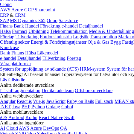
Cloud
AWS
Azure
GCP
Sharepoint
ERP
&
CRM
SAP
MS Dynamics 365
Odoo
Salesforce
Finans
Bank
Handel
Försäkring
e‑handel
Detaljhandel
Hälsa
Farmaci
Utbildning
Telekommunikation
Media & Underhållning
Företag
Tillverkning
Fordonsindustrin
Logistik
Transportation
Marknad
Offentlig sektor
Energi & Försörjningstjänster
Olja & Gas
Bygg
Fastig
Kundcase
Bank
Finans
Hälsa
Läkemedel
e‑handel
Detaljhandel
Tillverkning
Företag
Våra plattformar
System för uppföljning av sökande (ATS)
HRM-system
System för ha
Ett enhetligt AI-baserat finansiellt operativsystem för fiatvalutor och kr
Läs fallstudie
Anlita dedikerade utvecklare
IT staff augmentation
Dedikerade team
Offshore-utvecklare
Anlita webbutvecklare
Angular
React.js
Vue.js
JavaScript
Ruby on Rails
Full stack
MEAN st
.NET
Java
PHP
Python
Golang
Cobol
Anlita mobilutvecklare
iOS
Android
Kotlin
React Native
Swift
Anlita andra ingenjörer
AI
Cloud
AWS
Azure
DevOps
QA
Fintech
SAP
Odoo
Salesforce
Shopify
UiPath