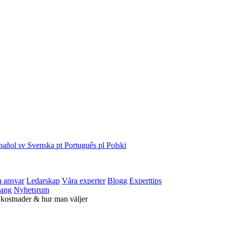
pañol
sv
Svenska
pt
Português
pl
Polski
a ansvar
Ledarskap
Våra experter
Blogg
Experttips
ang
Nyhetsrum
 kostnader & hur man väljer