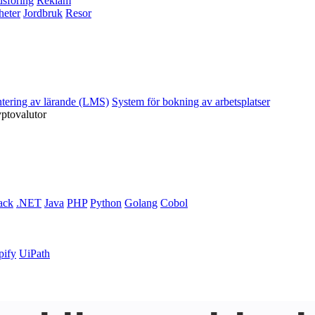
sföring
Reklam
heter
Jordbruk
Resor
ntering av lärande (LMS)
System för bokning av arbetsplatser
yptovalutor
ack
.NET
Java
PHP
Python
Golang
Cobol
pify
UiPath