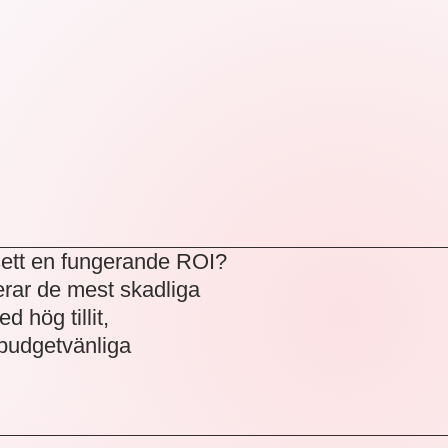
sett en fungerande ROI?
erar de mest skadliga
 hög tillit,
 budgetvänliga