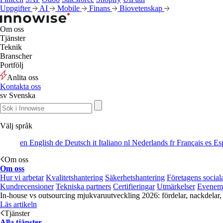
Uppgifter
AI
Mobile
Finans
Biovetenskap
Om oss
Tjänster
Teknik
Branscher
Portfölj
Anlita oss
Kontakta oss
sv
Svenska
Välj språk
en
English
de
Deutsch
it
Italiano
nl
Nederlands
fr
Français
es
Es
Om oss
Om oss
Hur vi arbetar
Kvalitetshantering
Säkerhetshantering
Företagens social
Kundrecensioner
Tekniska partners
Certifieringar
Utmärkelser
Evenem
In-house vs outsourcing mjukvaruutveckling 2026: fördelar, nackdelar,
Läs artikeln
Tjänster
Alla tjänster