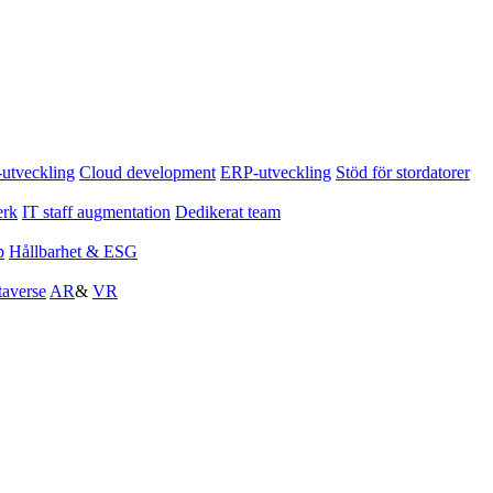
tveckling
Cloud development
ERP-utveckling
Stöd för stordatorer
erk
IT staff augmentation
Dedikerat team
p
Hållbarhet & ESG
averse
AR
&
VR