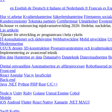
en
English
de
Deutsch
it
Italiano
nl
Nederlands
fr
Français
es
Es
Hur vi arbetar
Kvalitetshantering
Säkerhetshantering
Företagens social
Kundrecensioner
Tekniska partners
Certifieringar
Utmärkelser
Evenem
In-house vs outsourcing mjukvaruutveckling 2026: fördelar, nackdelar,
Läs artikeln
Tjänster för utveckling av programvara i hela cykeln
IT-konsultationer och rådgivning
Webbutveckling
Mobil utveckling
Ut
Modernisering
UI/UX design
3D-konstruktion
Programvarutestning och kvalitetssäkr
Implementering av avancerad teknik
Big data
Hantering av data
Dataanalys
Datateknik
Datavisualisering
Bu
Digital omvandling
Automatisering av affärsprocesser
Robotbaserad pr
Front-end
React
Angular
Vue.js
JavaScript
Back-end
Java
.NET
Python
PHP
Rust
C/C++
Node.js
Unity
Ruby
Golang
Unreal Engine
Cobol
Mobile
iOS
Android
Flutter
React Native
Xamarin
.NET MAUI
Swift
Kotlin