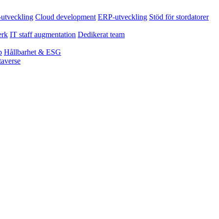
tveckling
Cloud development
ERP-utveckling
Stöd för stordatorer
erk
IT staff augmentation
Dedikerat team
p
Hållbarhet & ESG
averse