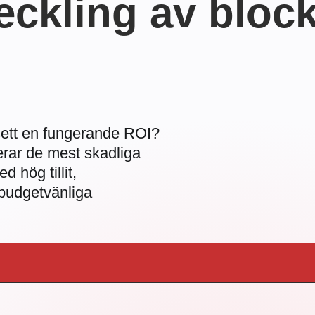
veckling av bloc
sett en fungerande ROI?
erar de mest skadliga
 hög tillit,
 budgetvänliga