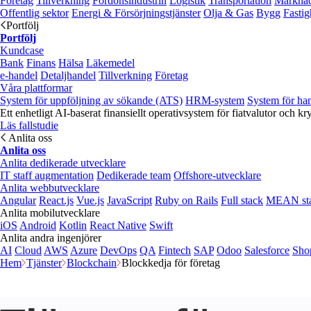
Företag
Tillverkning
Fordonsindustrin
Logistik
Transportation
Marknad
Offentlig sektor
Energi & Försörjningstjänster
Olja & Gas
Bygg
Fastig
Portfölj
Portfölj
Kundcase
Bank
Finans
Hälsa
Läkemedel
e‑handel
Detaljhandel
Tillverkning
Företag
Våra plattformar
System för uppföljning av sökande (ATS)
HRM-system
System för ha
Ett enhetligt AI-baserat finansiellt operativsystem för fiatvalutor och kr
Läs fallstudie
Anlita oss
Anlita oss
Anlita dedikerade utvecklare
IT staff augmentation
Dedikerade team
Offshore-utvecklare
Anlita webbutvecklare
Angular
React.js
Vue.js
JavaScript
Ruby on Rails
Full stack
MEAN st
Anlita mobilutvecklare
iOS
Android
Kotlin
React Native
Swift
Anlita andra ingenjörer
AI
Cloud
AWS
Azure
DevOps
QA
Fintech
SAP
Odoo
Salesforce
Sho
Hem
Tjänster
Blockchain
Blockkedja för företag