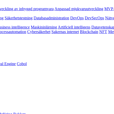
veckling av inbyggd programvara
Anpassad mjukvaruutveckling
MVP-u
ing
Säkerhetstestning
Databasadministration
DevOps
DevSecOps
Nätv
siness intelligence
Maskininlärning
Artificiell intelligens
Datavetenska
ocessautomation
Cybersäkerhet
Sakernas internet
Blockchain
NFT
Met
al Engine
Cobol