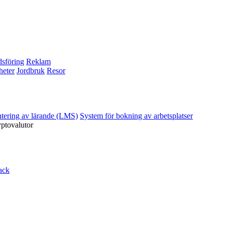
sföring
Reklam
heter
Jordbruk
Resor
ntering av lärande (LMS)
System för bokning av arbetsplatser
yptovalutor
ack