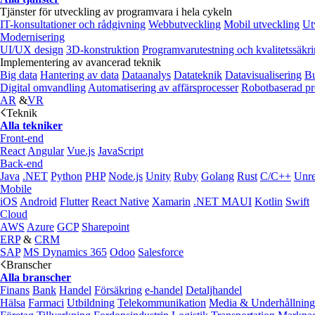
Tjänster för utveckling av programvara i hela cykeln
IT-konsultationer och rådgivning
Webbutveckling
Mobil utveckling
Ut
Modernisering
UI/UX design
3D-konstruktion
Programvarutestning och kvalitetssäkr
Implementering av avancerad teknik
Big data
Hantering av data
Dataanalys
Datateknik
Datavisualisering
Bu
Digital omvandling
Automatisering av affärsprocesser
Robotbaserad pr
AR
&
VR
Teknik
Alla tekniker
Front-end
React
Angular
Vue.js
JavaScript
Back-end
Java
.NET
Python
PHP
Node.js
Unity
Ruby
Golang
Rust
C/C++
Unre
Mobile
iOS
Android
Flutter
React Native
Xamarin
.NET MAUI
Kotlin
Swift
Cloud
AWS
Azure
GCP
Sharepoint
ERP
&
CRM
SAP
MS Dynamics 365
Odoo
Salesforce
Branscher
Alla branscher
Finans
Bank
Handel
Försäkring
e‑handel
Detaljhandel
Hälsa
Farmaci
Utbildning
Telekommunikation
Media & Underhållning