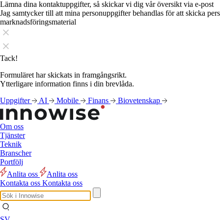
Lämna dina kontaktuppgifter, så skickar vi dig vår översikt via e-post
Jag samtycker till att mina personuppgifter behandlas för att skicka pe
marknadsföringsmaterial
Tack!
Formuläret har skickats in framgångsrikt.
Ytterligare information finns i din brevlåda.
Uppgifter
AI
Mobile
Finans
Biovetenskap
Om oss
Tjänster
Teknik
Branscher
Portfölj
Anlita oss
Anlita oss
Kontakta oss
Kontakta oss
SV