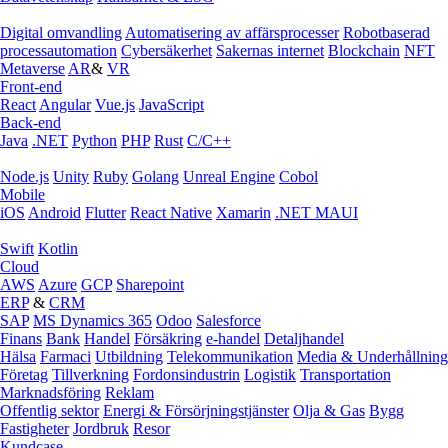
Digital omvandling
Automatisering av affärsprocesser
Robotbaserad
processautomation
Cybersäkerhet
Sakernas internet
Blockchain
NFT
Metaverse
AR
&
VR
Front-end
React
Angular
Vue.js
JavaScript
Back-end
Java
.NET
Python
PHP
Rust
C/C++
Node.js
Unity
Ruby
Golang
Unreal Engine
Cobol
Mobile
iOS
Android
Flutter
React Native
Xamarin
.NET MAUI
Swift
Kotlin
Cloud
AWS
Azure
GCP
Sharepoint
ERP
&
CRM
SAP
MS Dynamics 365
Odoo
Salesforce
Finans
Bank
Handel
Försäkring
e‑handel
Detaljhandel
Hälsa
Farmaci
Utbildning
Telekommunikation
Media & Underhållning
Företag
Tillverkning
Fordonsindustrin
Logistik
Transportation
Marknadsföring
Reklam
Offentlig sektor
Energi & Försörjningstjänster
Olja & Gas
Bygg
Fastigheter
Jordbruk
Resor
Kundcase