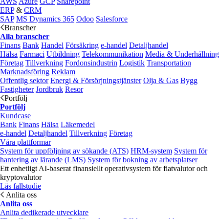
AWS
Azure
GCP
Sharepoint
ERP
&
CRM
SAP
MS Dynamics 365
Odoo
Salesforce
Branscher
Alla branscher
Finans
Bank
Handel
Försäkring
e‑handel
Detaljhandel
Hälsa
Farmaci
Utbildning
Telekommunikation
Media & Underhållning
Företag
Tillverkning
Fordonsindustrin
Logistik
Transportation
Marknadsföring
Reklam
Offentlig sektor
Energi & Försörjningstjänster
Olja & Gas
Bygg
Fastigheter
Jordbruk
Resor
Portfölj
Portfölj
Kundcase
Bank
Finans
Hälsa
Läkemedel
e‑handel
Detaljhandel
Tillverkning
Företag
Våra plattformar
System för uppföljning av sökande (ATS)
HRM-system
System för
hantering av lärande (LMS)
System för bokning av arbetsplatser
Ett enhetligt AI-baserat finansiellt operativsystem för fiatvalutor och
kryptovalutor
Läs fallstudie
Anlita oss
Anlita oss
Anlita dedikerade utvecklare