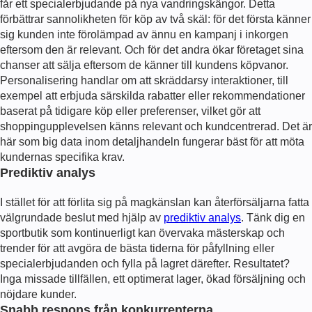
får ett specialerbjudande på nya vandringskängor. Detta
förbättrar sannolikheten för köp av två skäl: för det första känner
sig kunden inte förolämpad av ännu en kampanj i inkorgen
eftersom den är relevant. Och för det andra ökar företaget sina
chanser att sälja eftersom de känner till kundens köpvanor.
Personalisering handlar om att skräddarsy interaktioner, till
exempel att erbjuda särskilda rabatter eller rekommendationer
baserat på tidigare köp eller preferenser, vilket gör att
shoppingupplevelsen känns relevant och kundcentrerad. Det är
här som big data inom detaljhandeln fungerar bäst för att möta
kundernas specifika krav.
Prediktiv analys
I stället för att förlita sig på magkänslan kan återförsäljarna fatta
välgrundade beslut med hjälp av
prediktiv analys
. Tänk dig en
sportbutik som kontinuerligt kan övervaka mästerskap och
trender för att avgöra de bästa tiderna för påfyllning eller
specialerbjudanden och fylla på lagret därefter. Resultatet?
Inga missade tillfällen, ett optimerat lager, ökad försäljning och
nöjdare kunder.
Snabb respons från konkurrenterna