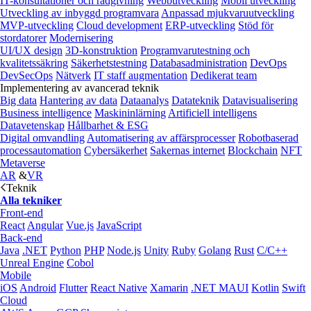
IT-konsultationer och rådgivning
Webbutveckling
Mobil utveckling
Utveckling av inbyggd programvara
Anpassad mjukvaruutveckling
MVP-utveckling
Cloud development
ERP-utveckling
Stöd för
stordatorer
Modernisering
UI/UX design
3D-konstruktion
Programvarutestning och
kvalitetssäkring
Säkerhetstestning
Databasadministration
DevOps
DevSecOps
Nätverk
IT staff augmentation
Dedikerat team
Implementering av avancerad teknik
Big data
Hantering av data
Dataanalys
Datateknik
Datavisualisering
Business intelligence
Maskininlärning
Artificiell intelligens
Datavetenskap
Hållbarhet & ESG
Digital omvandling
Automatisering av affärsprocesser
Robotbaserad
processautomation
Cybersäkerhet
Sakernas internet
Blockchain
NFT
Metaverse
AR
&
VR
Teknik
Alla tekniker
Front-end
React
Angular
Vue.js
JavaScript
Back-end
Java
.NET
Python
PHP
Node.js
Unity
Ruby
Golang
Rust
C/C++
Unreal Engine
Cobol
Mobile
iOS
Android
Flutter
React Native
Xamarin
.NET MAUI
Kotlin
Swift
Cloud