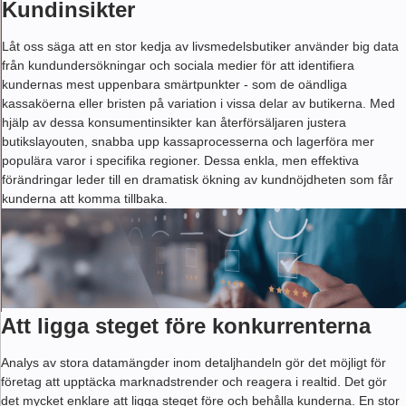
Kundinsikter
Låt oss säga att en stor kedja av livsmedelsbutiker använder big data
från kundundersökningar och sociala medier för att identifiera
kundernas mest uppenbara smärtpunkter - som de oändliga
kassaköerna eller bristen på variation i vissa delar av butikerna. Med
hjälp av dessa konsumentinsikter kan återförsäljaren justera
butikslayouten, snabba upp kassaprocesserna och lagerföra mer
populära varor i specifika regioner. Dessa enkla, men effektiva
förändringar leder till en dramatisk ökning av kundnöjdheten som får
kunderna att komma tillbaka.
Att ligga steget före konkurrenterna
Analys av stora datamängder inom detaljhandeln gör det möjligt för
företag att upptäcka marknadstrender och reagera i realtid. Det gör
det mycket enklare att ligga steget före och behålla kunderna. En stor