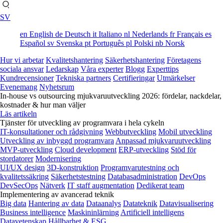
SV
en
English
de
Deutsch
it
Italiano
nl
Nederlands
fr
Français
es
Español
sv
Svenska
pt
Português
pl
Polski
nb
Norsk
Hur vi arbetar
Kvalitetshantering
Säkerhetshantering
Företagens
sociala ansvar
Ledarskap
Våra experter
Blogg
Experttips
Kundrecensioner
Tekniska partners
Certifieringar
Utmärkelser
Evenemang
Nyhetsrum
In-house vs outsourcing mjukvaruutveckling 2026: fördelar, nackdelar,
kostnader & hur man väljer
Läs artikeln
Tjänster för utveckling av programvara i hela cykeln
IT-konsultationer och rådgivning
Webbutveckling
Mobil utveckling
Utveckling av inbyggd programvara
Anpassad mjukvaruutveckling
MVP-utveckling
Cloud development
ERP-utveckling
Stöd för
stordatorer
Modernisering
UI/UX design
3D-konstruktion
Programvarutestning och
kvalitetssäkring
Säkerhetstestning
Databasadministration
DevOps
DevSecOps
Nätverk
IT staff augmentation
Dedikerat team
Implementering av avancerad teknik
Big data
Hantering av data
Dataanalys
Datateknik
Datavisualisering
Business intelligence
Maskininlärning
Artificiell intelligens
Datavetenskap
Hållbarhet & ESG