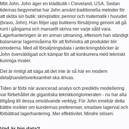
Möt John. John äger en klädbutik i Cleveland, USA. Sedan
tidernas begynnelse har John använt traditionella metoder för
att sköta sin butik: skrivplattor, pennor och matematik i huvudet
(bravo, John). Han följer upp butikens försäljning genom att gå
runt i gångarna och manuellt skriva ner varje såld vara.
Lagerhanteringen är en annan utmaning, eftersom han ständigt
balanserar lagernivåerna för att förhindra att produkter blir
omoderna. Med all försäljningsdata i anteckningsböcker är
John överväldigad och kämpar för att konkurrera med tekniskt
kunniga rivaler.
Det är rimligt att säga att det inte är så här en modern
detaljhandelsverksamhet ska drivas.
Tiden är förbi när avancerad analys och prediktiv modellering
var förbehållet de gigantiska teknikkonglomeraten - nu har alla
tillgång till dessa omvälvande verktyg. För John innebär detta
bättre insikter om kundernas preferenser, smartare lagerval och
förbättrad lagerhantering. Mer effektivitet. Mindre slöseri.
Vad är big data?