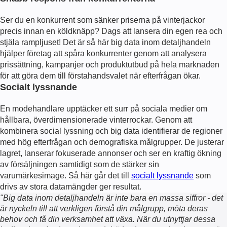
Ser du en konkurrent som sänker priserna på vinterjackor
precis innan en köldknäpp? Dags att lansera din egen rea och
stjäla rampljuset! Det är så här big data inom detaljhandeln
hjälper företag att spåra konkurrenter genom att analysera
prissättning, kampanjer och produktutbud på hela marknaden
för att göra dem till förstahandsvalet när efterfrågan ökar.
Socialt lyssnande
En modehandlare upptäcker ett surr på sociala medier om
hållbara, överdimensionerade vinterrockar. Genom att
kombinera social lyssning och big data identifierar de regioner
med hög efterfrågan och demografiska målgrupper. De justerar
lagret, lanserar fokuserade annonser och ser en kraftig ökning
av försäljningen samtidigt som de stärker sin
varumärkesimage. Så här går det till
socialt lyssnande
som
drivs av stora datamängder ger resultat.
"Big data inom detaljhandeln är inte bara en massa siffror - det
är nyckeln till att verkligen förstå din målgrupp, möta deras
behov och få din verksamhet att växa. När du utnyttjar dessa