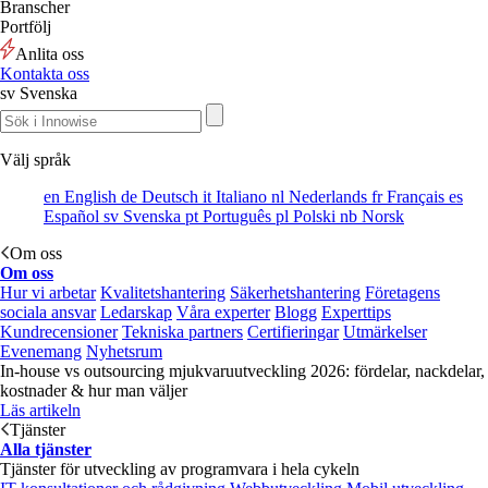
Branscher
Portfölj
Anlita oss
Kontakta oss
sv
Svenska
Välj språk
en
English
de
Deutsch
it
Italiano
nl
Nederlands
fr
Français
es
Español
sv
Svenska
pt
Português
pl
Polski
nb
Norsk
Om oss
Om oss
Hur vi arbetar
Kvalitetshantering
Säkerhetshantering
Företagens
sociala ansvar
Ledarskap
Våra experter
Blogg
Experttips
Kundrecensioner
Tekniska partners
Certifieringar
Utmärkelser
Evenemang
Nyhetsrum
In-house vs outsourcing mjukvaruutveckling 2026: fördelar, nackdelar,
kostnader & hur man väljer
Läs artikeln
Tjänster
Alla tjänster
Tjänster för utveckling av programvara i hela cykeln