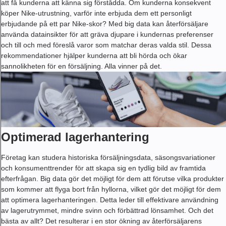
att få kunderna att känna sig förstådda. Om kunderna konsekvent
köper Nike-utrustning, varför inte erbjuda dem ett personligt
erbjudande på ett par Nike-skor? Med big data kan återförsäljare
använda datainsikter för att gräva djupare i kundernas preferenser
och till och med föreslå varor som matchar deras valda stil. Dessa
rekommendationer hjälper kunderna att bli hörda och ökar
sannolikheten för en försäljning. Alla vinner på det.
Optimerad lagerhantering
Företag kan studera historiska försäljningsdata, säsongsvariationer
och konsumenttrender för att skapa sig en tydlig bild av framtida
efterfrågan. Big data gör det möjligt för dem att förutse vilka produkter
som kommer att flyga bort från hyllorna, vilket gör det möjligt för dem
att optimera lagerhanteringen. Detta leder till effektivare användning
av lagerutrymmet, mindre svinn och förbättrad lönsamhet. Och det
bästa av allt? Det resulterar i en stor ökning av återförsäljarens