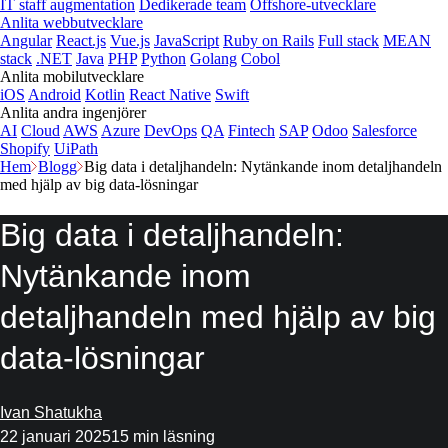
IT staff augmentation
Dedikerade team
Offshore-utvecklare
Anlita webbutvecklare
Angular
React.js
Vue.js
JavaScript
Ruby on Rails
Full stack
MEAN
stack
.NET
Java
PHP
Python
Golang
Cobol
Anlita mobilutvecklare
iOS
Android
Kotlin
React Native
Swift
Anlita andra ingenjörer
AI
Cloud
AWS
Azure
DevOps
QA
Fintech
SAP
Odoo
Salesforce
Shopify
UiPath
Hem
Blogg
Big data i detaljhandeln: Nytänkande inom detaljhandeln
med hjälp av big data-lösningar
Big data i detaljhandeln:
Nytänkande inom
detaljhandeln med hjälp av big
data-lösningar
Ivan Shatukha
22 januari 2025
15 min läsning