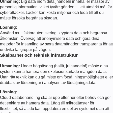
Utmaning:
Big data inom detaljhandeln innehåller massor av
personlig information, vilket tyvärr gör den till ett utmärkt mål för
cyberattacker. Läckor kan kosta miljoner och leda till att du
måste försöka begränsa skadan.
Lösning:
Använd multifaktorautentisering, kryptera data och begränsa
åtkomsten. Överväg att anonymisera data och göra dina
metoder för insamling av stora datamängder transparenta för att
undvika fallgropar på vägen.
Skalbarhet och teknisk infrastruktur
Utmaning:
Under högsäsong (hallå, julhandeln!) måste dina
system kunna hantera den explosionsartade mängden data.
Utan rätt teknik kan du gå miste om försäljningsmöjligheter eller
drabbas av förseningar i analysen av försäljningsdata.
Lösning:
Cloud-databehandling skalar upp eller ner efter behov och gör
det enklare att hantera data. Lägg till mikrotjänster för
flexibilitet, så att du kan uppdatera en del av systemet utan att