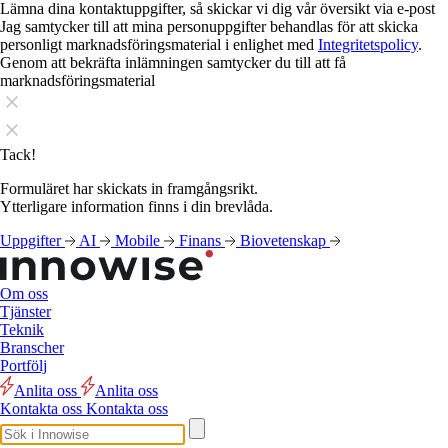
Lämna dina kontaktuppgifter, så skickar vi dig vår översikt via e-post
Jag samtycker till att mina personuppgifter behandlas för att skicka
personligt marknadsföringsmaterial i enlighet med
Integritetspolicy
.
Genom att bekräfta inlämningen samtycker du till att få
marknadsföringsmaterial
Tack!
Formuläret har skickats in framgångsrikt.
Ytterligare information finns i din brevlåda.
Uppgifter
AI
Mobile
Finans
Biovetenskap
Om oss
Tjänster
Teknik
Branscher
Portfölj
Anlita oss
Anlita oss
Kontakta oss
Kontakta oss