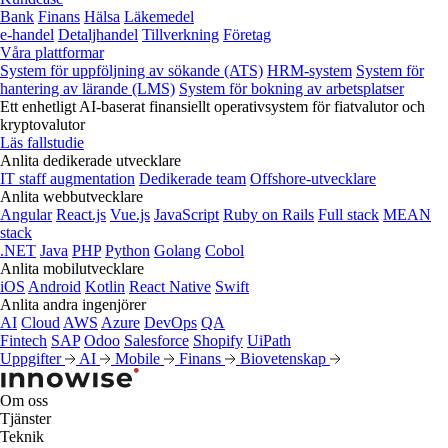
Bank
Finans
Hälsa
Läkemedel
e‑handel
Detaljhandel
Tillverkning
Företag
Våra plattformar
System för uppföljning av sökande (ATS)
HRM-system
System för
hantering av lärande (LMS)
System för bokning av arbetsplatser
Ett enhetligt AI-baserat finansiellt operativsystem för fiatvalutor och
kryptovalutor
Läs fallstudie
Anlita dedikerade utvecklare
IT staff augmentation
Dedikerade team
Offshore-utvecklare
Anlita webbutvecklare
Angular
React.js
Vue.js
JavaScript
Ruby on Rails
Full stack
MEAN
stack
.NET
Java
PHP
Python
Golang
Cobol
Anlita mobilutvecklare
iOS
Android
Kotlin
React Native
Swift
Anlita andra ingenjörer
AI
Cloud
AWS
Azure
DevOps
QA
Fintech
SAP
Odoo
Salesforce
Shopify
UiPath
Uppgifter
AI
Mobile
Finans
Biovetenskap
Om oss
Tjänster
Teknik