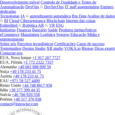
Desenvolvimento móvel
Controlo de Qualidade e Testes de
Automatização
DevOps
&
DevSecOps
IT staff augmentation
Equipes
dedicadas
Tecnologias
IA
&
aprendizagem automática
Big Data
Análise de dados
&
BI
Cloud
Cibersegurança
Blockchain
Internet das coisas
Embedded
&
Robótica
AR
&
VR
ESG
Indústrias
Finanças
Bancário
Saúde
Produtos farmacêuticos
eCommerce
Manufatura
Logística
Seguros
Educação
Mídia e
entretenimento
Sobre nós
Parceiros tecnológicos
Certificações
Casos de sucesso
Testemunhos
Design Studio
XR studio
VOKA.io
Blogue
Dicas expert
Contactar-nos
EUA, Nova Iorque
+1 917 267 7727
EUA, Flórida
+1 772 2322 7337
Alemanha
+49 681 988 999 59
Suíça
+49 178 233 41 75
Áustria
+49 178 233 41 75
EAU
+971 58 527 4499
Reino Unido
+44 748 8817 958
Itália
+39 377 399 44 35
Suécia
+46 766 920 558
Polónia
+48 517 370 938
contact@innowise.com