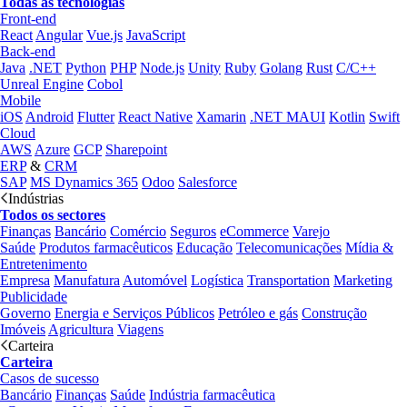
Todas as tecnologias
Front-end
React
Angular
Vue.js
JavaScript
Back-end
Java
.NET
Python
PHP
Node.js
Unity
Ruby
Golang
Rust
C/C++
Unreal Engine
Cobol
Mobile
iOS
Android
Flutter
React Native
Xamarin
.NET MAUI
Kotlin
Swift
Cloud
AWS
Azure
GCP
Sharepoint
ERP
&
CRM
SAP
MS Dynamics 365
Odoo
Salesforce
Indústrias
Todos os sectores
Finanças
Bancário
Comércio
Seguros
eCommerce
Varejo
Saúde
Produtos farmacêuticos
Educação
Telecomunicações
Mídia &
Entretenimento
Empresa
Manufatura
Automóvel
Logística
Transportation
Marketing
Publicidade
Governo
Energia e Serviços Públicos
Petróleo e gás
Construção
Imóveis
Agricultura
Viagens
Carteira
Carteira
Casos de sucesso
Bancário
Finanças
Saúde
Indústria farmacêutica