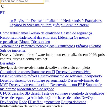
PT
en
English
de
Deutsch
it
Italiano
nl
Nederlands
fr
Français
es
Español
sv
Svenska
pt
Português
pl
Polski
nb
Norsk
Como trabalhamos
Gestão da qualidade
Gestão de segurança
Responsabilidade social das empresas
Liderança
Os nossos
especialistas
Blogue
Dicas expert
Testemunhos
Parceiros tecnológicos
Certificações
Prémios
Eventos
Sala de imprensa
Desenvolvimento de software interno ou externalizado em 2026: prós,
contras, custos e como escolher
Ler artigo
Serviços de desenvolvimento de software de ciclo completo
Consultoria e aconselhamento em TI
Desenvolvimento Web
Desenvolvimento móvel
Desenvolvimento de software incorporado
Desenvolvimento de software personalizado
Desenvolvimento de
MVP
Desenvolvimento da cloud
Desenvolvimento ERP
Suporte de
mainframe
Modernização do legado
UI/UX desenho
3D design
Teste de software e controlo de qualidade
Testes de segurança
Administração de bases de dados
DevOps
DevSecOps
Rede
IT staff augmentation
Equipa dedicada
Implementação de tecnologias avançadas