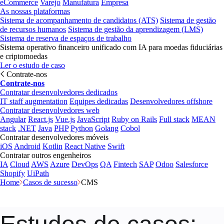
eCommerce
Varejo
Manufatura
Empresa
As nossas plataformas
Sistema de acompanhamento de candidatos (ATS)
Sistema de gestão
de recursos humanos
Sistema de gestão da aprendizagem (LMS)
Sistema de reserva de espaços de trabalho
Sistema operativo financeiro unificado com IA para moedas fiduciárias
e criptomoedas
Ler o estudo de caso
Contrate-nos
Contrate-nos
Contratar desenvolvedores dedicados
IT staff augmentation
Equipes dedicadas
Desenvolvedores offshore
Contratar desenvolvedores web
Angular
React.js
Vue.js
JavaScript
Ruby on Rails
Full stack
MEAN
stack
.NET
Java
PHP
Python
Golang
Cobol
Contratar desenvolvedores móveis
iOS
Android
Kotlin
React Native
Swift
Contratar outros engenheiros
IA
Cloud
AWS
Azure
DevOps
QA
Fintech
SAP
Odoo
Salesforce
Shopify
UiPath
Home
Casos de sucesso
CMS