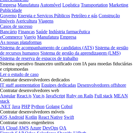
Empresa
Manufatura
Automóvel
Logística
Transportation
Marketing
Publicidade
Governo
Energia e Serviços Públicos
Petróleo e gás
Construção
Imóveis
Agricultura
Viagens
Casos de sucesso
Bancário
Finanças
Saúde
Indústria farmacêutica
eCommerce
Varejo
Manufatura
Empresa
As nossas plataformas
Sistema de acompanhamento de candidatos (ATS)
Sistema de gestão
de recursos humanos
Sistema de gestão da aprendizagem (LMS)
Sistema de reserva de espaços de trabalho
Sistema operativo financeiro unificado com IA para moedas fiduciárias
e criptomoedas
Ler o estudo de caso
Contratar desenvolvedores dedicados
IT staff augmentation
Equipes dedicadas
Desenvolvedores offshore
Contratar desenvolvedores web
Angular
React.js
Vue.js
JavaScript
Ruby on Rails
Full stack
MEAN
stack
.NET
Java
PHP
Python
Golang
Cobol
Contratar desenvolvedores móveis
iOS
Android
Kotlin
React Native
Swift
Contratar outros engenheiros
IA
Cloud
AWS
Azure
DevOps
QA