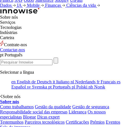
Fintech
SAP
Odoo
Salesforce
Shopify
UiPath
Dados
IA
Mobile
Finanças
Ciências da vida
Sobre nós
Serviços
Tecnologias
Indústrias
Carteira
Contrate-nos
Contactar-nos
pt
Português
Selecionar a língua
en
English
de
Deutsch
it
Italiano
nl
Nederlands
fr
Français
es
Español
sv
Svenska
pt
Português
pl
Polski
nb
Norsk
Sobre nós
Sobre nós
Como trabalhamos
Gestão da qualidade
Gestão de segurança
Responsabilidade social das empresas
Liderança
Os nossos
especialistas
Blogue
Dicas expert
Testemunhos
Parceiros tecnológicos
Certificações
Prémios
Eventos