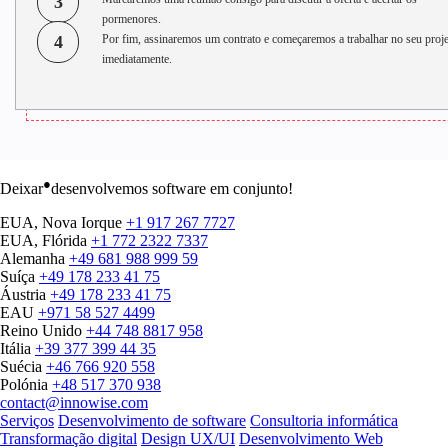
3
pormenores.
4
Por fim, assinaremos um contrato e começaremos a trabalhar no seu proj
imediatamente.
●
Deixar
desenvolvemos software em conjunto!
EUA, Nova Iorque
+1 917 267 7727
EUA, Flórida
+1 772 2322 7337
Alemanha
+49 681 988 999 59
Suíça
+49 178 233 41 75
Áustria
+49 178 233 41 75
EAU
+971 58 527 4499
Reino Unido
+44 748 8817 958
Itália
+39 377 399 44 35
Suécia
+46 766 920 558
Polónia
+48 517 370 938
contact@innowise.com
Serviços
Desenvolvimento de software
Consultoria informática
Transformação digital
Design UX/UI
Desenvolvimento Web