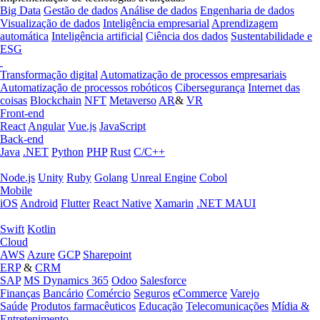
Big Data
Gestão de dados
Análise de dados
Engenharia de dados
Visualização de dados
Inteligência empresarial
Aprendizagem
automática
Inteligência artificial
Ciência dos dados
Sustentabilidade e
ESG
Transformação digital
Automatização de processos empresariais
Automatização de processos robóticos
Cibersegurança
Internet das
coisas
Blockchain
NFT
Metaverso
AR
&
VR
Front-end
React
Angular
Vue.js
JavaScript
Back-end
Java
.NET
Python
PHP
Rust
C/C++
Node.js
Unity
Ruby
Golang
Unreal Engine
Cobol
Mobile
iOS
Android
Flutter
React Native
Xamarin
.NET MAUI
Swift
Kotlin
Cloud
AWS
Azure
GCP
Sharepoint
ERP
&
CRM
SAP
MS Dynamics 365
Odoo
Salesforce
Finanças
Bancário
Comércio
Seguros
eCommerce
Varejo
Saúde
Produtos farmacêuticos
Educação
Telecomunicações
Mídia &
Entretenimento