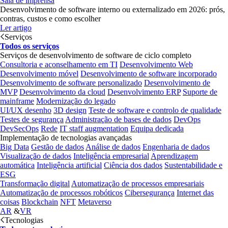
Sala de imprensa
Desenvolvimento de software interno ou externalizado em 2026: prós,
contras, custos e como escolher
Ler artigo
Serviços
Todos os serviços
Serviços de desenvolvimento de software de ciclo completo
Consultoria e aconselhamento em TI
Desenvolvimento Web
Desenvolvimento móvel
Desenvolvimento de software incorporado
Desenvolvimento de software personalizado
Desenvolvimento de
MVP
Desenvolvimento da cloud
Desenvolvimento ERP
Suporte de
mainframe
Modernização do legado
UI/UX desenho
3D design
Teste de software e controlo de qualidade
Testes de segurança
Administração de bases de dados
DevOps
DevSecOps
Rede
IT staff augmentation
Equipa dedicada
Implementação de tecnologias avançadas
Big Data
Gestão de dados
Análise de dados
Engenharia de dados
Visualização de dados
Inteligência empresarial
Aprendizagem
automática
Inteligência artificial
Ciência dos dados
Sustentabilidade e
ESG
Transformação digital
Automatização de processos empresariais
Automatização de processos robóticos
Cibersegurança
Internet das
coisas
Blockchain
NFT
Metaverso
AR
&
VR
Tecnologias