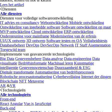
nadelen, kosten en hoe te kiezen
Lees het artikel
Diensten
Alle diensten
Diensten voor volledige softwareontwikkeling
IT advies en consultancy
Webontwikkeling
Mobiele ontwikkeling
Ontwikkeling van ingebedde software
Software ontwikkeling op maat
MVP ontwikkeling
Cloud ontwikkeling
ERP-ontwikkeling
Ondersteuning voor mainframe
Modernisering van de erfenis
UI/UX ontwerp
3D ontwerp
Software testen en QA
Veiligheidstests
Databasebeheer
DevOps
DevSecOps
Netwerk
IT Staff Augmentation
Toegewijd team
Implementatie van geavanceerde technologieën
Big Data
Gegevensbeheer
Data-analyse
Data-engineering
Data
visualisatie
Bedrijfsinformatie
Machinaal leren
Kunstmatige
intelligentie
Gegevenswetenschap
Duurzaamheid & ESG
Digitale transformatie
Automatisering van bedrijfsprocessen
Robotische procesautomatisering
Cyberbeveiliging
Internet der dingen
Blockchain
NFT
Metaverse
AR
&
VR
Technologieën
Alle technologieën
Front-end
React
Angular
Vue.js
JavaScript
Back-end