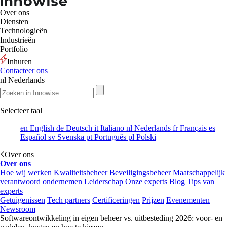
Over ons
Diensten
Technologieën
Industrieën
Portfolio
Inhuren
Contacteer ons
nl
Nederlands
Selecteer taal
en
English
de
Deutsch
it
Italiano
nl
Nederlands
fr
Français
es
Español
sv
Svenska
pt
Português
pl
Polski
Over ons
Over ons
Hoe wij werken
Kwaliteitsbeheer
Beveiligingsbeheer
Maatschappelijk
verantwoord ondernemen
Leiderschap
Onze experts
Blog
Tips van
experts
Getuigenissen
Tech partners
Certificeringen
Prijzen
Evenementen
Newsroom
Softwareontwikkeling in eigen beheer vs. uitbesteding 2026: voor- en