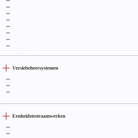
Ghidra
IDA Pro
Radar2
Checkmarx
SonarQube
Bloedhond
Metasploit
Kobalt staking
Versiebeheersystemen
Git
SVN
GitHub
Eenheidstestraamwerken
NUnit
JUnit