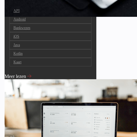
API
Android
Bankwezen
iOS
Java
Kotlin
Kaart
Meer lezen