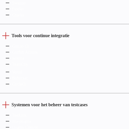
Swagger
Fiddler
Charles
Tools voor continue integratie
GitLab CI
GitHub Actions
Jenkins
TeamCity
Vercel
Bitbucket
CircleCI
Systemen voor het beheer van testcases
TestLink
Jira-plugins
Quality Control