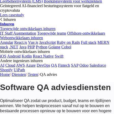
Leerbeheersysteem (LMS)
Boekingssysteem voor werkplekken
Geïntegreerd AI-financieel besturingssysteem voor fiatgeld en
cryptovaluta
Lees casestudy
Inhuren
Inhuren
Toegewijde ontwikkelaars inhuren
IT Staff Augmentation
Toegewijde teams
Offshore-ontwikkelaars
Webontwikkelaars inhuren
Angular
React.js
Vue.js
JavaScript
Ruby on Rails
Full stack
MERN
stack
.NET
Java
PHP
Python
Golang
Cobol
Mobiele ontwikkelaars inhuren
iOS
Android
Kotlin
React Native
Swift
Andere ingenieurs inhuren
AI
Cloud
AWS
Azure
DevOps
QA
Fintech
SAP
Odoo
Salesforce
Shopify
UiPath
Home
Diensten
Testen
QA advies
Software QA adviesdiensten
Optimaliseer QA zodat uw product, budget, teams en tijdlijnen
winnen. We helpen testprocessen vanaf nul op te bouwen en
bestaande processen opnieuw op te bouwen voor een hogere