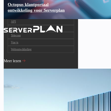
Octopus klantportaal
ontwikkeling voor Serverplan
API
PHP
Telecom
Vue.js
Webontwikkeling
Meer lezen