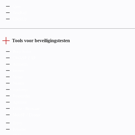
Qase
TestRail
ClickUp
Tools voor beveiligingstesten
Burp Suite
OWASP ZAP
Acunetix
kernen
Nmap
Nessus
tcpdump
Responder
Apktool
Frida / Bezwaar
MobSF / Drozer
Trivy
Prowler