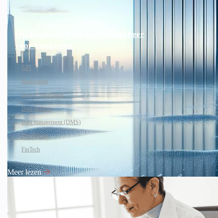
Opslagplaats voor gegevensbeheer
voor bankieren
API
Bankwezen
Bedrijfsinformatie
Data-analyse
Data management (DMS)
Ontdekking
FinTech
Meer lezen