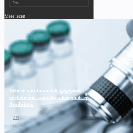
Web
Meer lezen
Beheer van financiële gegevens:
verbetering van gebruiksgemak en
flexibiliteit
API
ERP