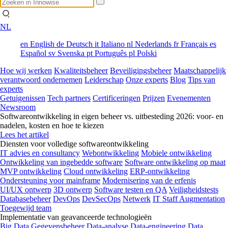
NL
en
English
de
Deutsch
it
Italiano
nl
Nederlands
fr
Français
es
Español
sv
Svenska
pt
Português
pl
Polski
Hoe wij werken
Kwaliteitsbeheer
Beveiligingsbeheer
Maatschappelijk
verantwoord ondernemen
Leiderschap
Onze experts
Blog
Tips van
experts
Getuigenissen
Tech partners
Certificeringen
Prijzen
Evenementen
Newsroom
Softwareontwikkeling in eigen beheer vs. uitbesteding 2026: voor- en
nadelen, kosten en hoe te kiezen
Lees het artikel
Diensten voor volledige softwareontwikkeling
IT advies en consultancy
Webontwikkeling
Mobiele ontwikkeling
Ontwikkeling van ingebedde software
Software ontwikkeling op maat
MVP ontwikkeling
Cloud ontwikkeling
ERP-ontwikkeling
Ondersteuning voor mainframe
Modernisering van de erfenis
UI/UX ontwerp
3D ontwerp
Software testen en QA
Veiligheidstests
Databasebeheer
DevOps
DevSecOps
Netwerk
IT Staff Augmentation
Toegewijd team
Implementatie van geavanceerde technologieën
Big Data
Gegevensbeheer
Data-analyse
Data-engineering
Data