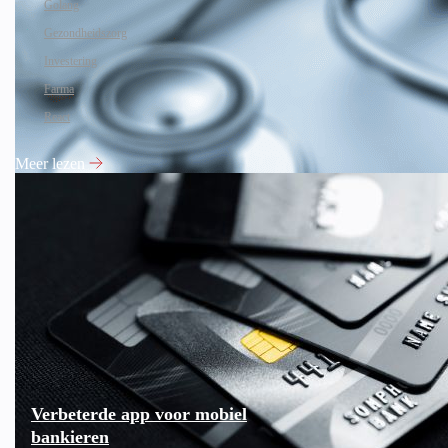
Golang
Gezondheidszorg
Investering
Farma
React
Meer lezen
Verbeterde app voor mobiel
bankieren