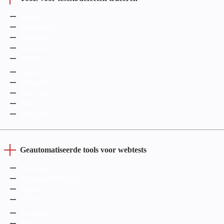
Mantis
Atlassian Jira
Elementool
Redmine
MTM
Bugzilla
VersionOne
YouTrack
Rally
QATouch
Geautomatiseerde tools voor webtests
Playwright
Selenium WebDriver
Cypress
WDIO
Cucumber
Pytest