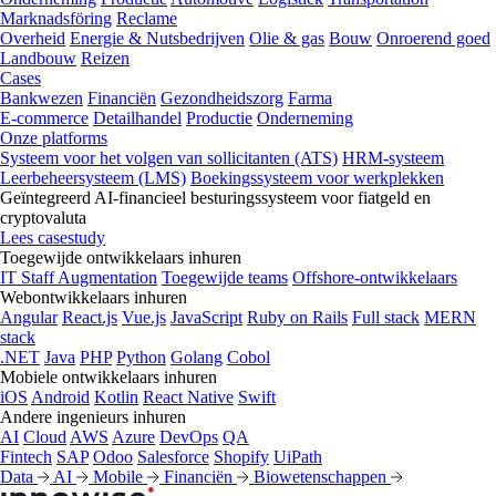
Marknadsföring
Reclame
Overheid
Energie & Nutsbedrijven
Olie & gas
Bouw
Onroerend goed
Landbouw
Reizen
Cases
Bankwezen
Financiën
Gezondheidszorg
Farma
E-commerce
Detailhandel
Productie
Onderneming
Onze platforms
Systeem voor het volgen van sollicitanten (ATS)
HRM-systeem
Leerbeheersysteem (LMS)
Boekingssysteem voor werkplekken
Geïntegreerd AI-financieel besturingssysteem voor fiatgeld en
cryptovaluta
Lees casestudy
Toegewijde ontwikkelaars inhuren
IT Staff Augmentation
Toegewijde teams
Offshore-ontwikkelaars
Webontwikkelaars inhuren
Angular
React.js
Vue.js
JavaScript
Ruby on Rails
Full stack
MERN
stack
.NET
Java
PHP
Python
Golang
Cobol
Mobiele ontwikkelaars inhuren
iOS
Android
Kotlin
React Native
Swift
Andere ingenieurs inhuren
AI
Cloud
AWS
Azure
DevOps
QA
Fintech
SAP
Odoo
Salesforce
Shopify
UiPath
Data
AI
Mobile
Financiën
Biowetenschappen