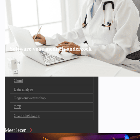
Software voor medisch onderzoek
API
AI
Cloud
Data-analyse
Gegevenswetenschap
GCP
Gezondheidszorg
Meer lezen