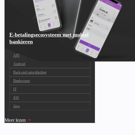
E-betalingsecosysteem met mobiel
bankieren
API
Android
Back-end ontwikkeling
Bankwezen
IT
iOS
Java
Meer lezen