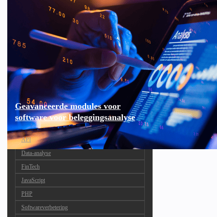
Geavanceerde modules voor
software voor beleggingsanalyse
API
Data-analyse
FinTech
JavaScript
PHP
Softwareverbetering