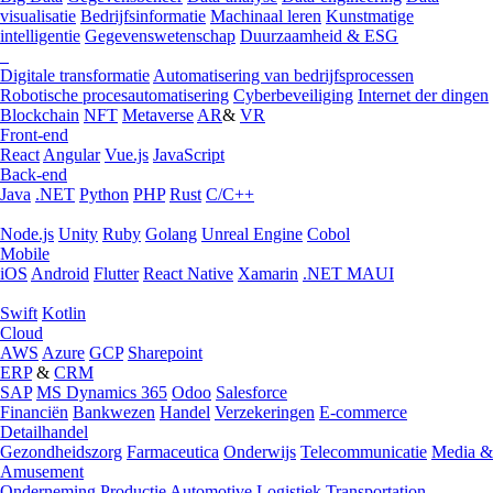
visualisatie
Bedrijfsinformatie
Machinaal leren
Kunstmatige
intelligentie
Gegevenswetenschap
Duurzaamheid & ESG
Digitale transformatie
Automatisering van bedrijfsprocessen
Robotische procesautomatisering
Cyberbeveiliging
Internet der dingen
Blockchain
NFT
Metaverse
AR
&
VR
Front-end
React
Angular
Vue.js
JavaScript
Back-end
Java
.NET
Python
PHP
Rust
C/C++
Node.js
Unity
Ruby
Golang
Unreal Engine
Cobol
Mobile
iOS
Android
Flutter
React Native
Xamarin
.NET MAUI
Swift
Kotlin
Cloud
AWS
Azure
GCP
Sharepoint
ERP
&
CRM
SAP
MS Dynamics 365
Odoo
Salesforce
Financiën
Bankwezen
Handel
Verzekeringen
E-commerce
Detailhandel
Gezondheidszorg
Farmaceutica
Onderwijs
Telecommunicatie
Media &
Amusement
Onderneming
Productie
Automotive
Logistiek
Transportation