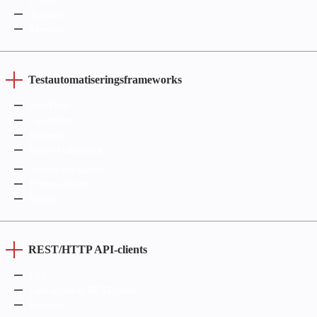
Appium
Maestro
Testautomatiseringsframeworks
SpecFlow
Cucumber
Bellatrix
Robot Framework
Aangepaste kaders
Frameworkium
Karate
REST/HTTP API-clients
DHC
Geavanceerde REST-client
Postman