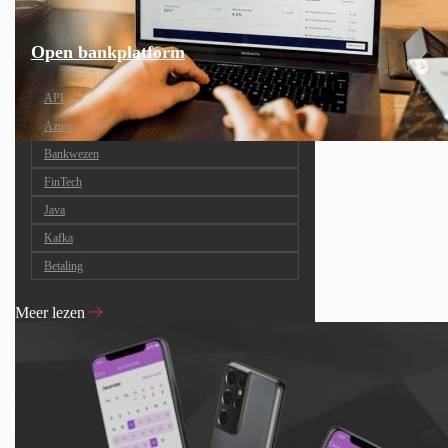
Open bankplatform
API
Azure
Bankwezen
FinTech
Java
Kafka
Betaling
Meer lezen