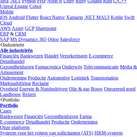
Java
.NET
Python
PHP
Node.js
Unity
Ruby
Golang
Rust
C/C++
Unreal Engine
Cobol
Mobile
iOS
Android
Flutter
React Native
Xamarin
.NET MAUI
Kotlin
Swift
Cloud
AWS
Azure
GCP
Sharepoint
ERP
&
CRM
SAP
MS Dynamics 365
Odoo
Salesforce
Industrieën
Alle industrieën
Financiën
Bankwezen
Handel
Verzekeringen
E-commerce
Detailhandel
Gezondheidszorg
Farmaceutica
Onderwijs
Telecommunicatie
Media &
Amusement
Onderneming
Productie
Automotive
Logistiek
Transportation
Marknadsföring
Reclame
Overheid
Energie & Nutsbedrijven
Olie & gas
Bouw
Onroerend goed
Landbouw
Reizen
Portfolio
Portfolio
Cases
Bankwezen
Financiën
Gezondheidszorg
Farma
E-commerce
Detailhandel
Productie
Onderneming
Onze platforms
Systeem voor het volgen van sollicitanten (ATS)
HRM-systeem