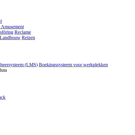
l
 Amusement
sföring
Reclame
Landbouw
Reizen
eheersysteem (LMS)
Boekingssysteem voor werkplekken
luta
ack