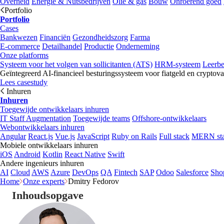
Overheid
Energie & Nutsbedrijven
Olie & gas
Bouw
Onroerend goed
Portfolio
Portfolio
Cases
Bankwezen
Financiën
Gezondheidszorg
Farma
E-commerce
Detailhandel
Productie
Onderneming
Onze platforms
Systeem voor het volgen van sollicitanten (ATS)
HRM-systeem
Leerb
Geïntegreerd AI-financieel besturingssysteem voor fiatgeld en cryptova
Lees casestudy
Inhuren
Inhuren
Toegewijde ontwikkelaars inhuren
IT Staff Augmentation
Toegewijde teams
Offshore-ontwikkelaars
Webontwikkelaars inhuren
Angular
React.js
Vue.js
JavaScript
Ruby on Rails
Full stack
MERN st
Mobiele ontwikkelaars inhuren
iOS
Android
Kotlin
React Native
Swift
Andere ingenieurs inhuren
AI
Cloud
AWS
Azure
DevOps
QA
Fintech
SAP
Odoo
Salesforce
Sho
Home
Onze experts
Dmitry Fedorov
Inhoudsopgave