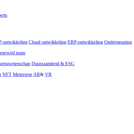
erts
 ontwikkeling
Cloud ontwikkeling
ERP-ontwikkeling
Ondersteuning
egewijd team
venswetenschap
Duurzaamheid & ESG
n
NFT
Metaverse
AR
&
VR