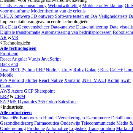
Diensten voor volledige softwareontwikkeling
IT advies en consultancy
Webontwikkeling
Mobiele ontwikkeling
Ontw
voor mainframe
Modernisering van de erfenis
UI/UX ontwerp
3D ontwerp
Software testen en QA
Veiligheidstests
Da
Implementatie van geavanceerde technologieën
Big Data
Gegevensbeheer
Data-analyse
Data-engineering
Data visualis
Digitale transformatie
Automatisering van bedrijfsprocessen
Robotische
AR
&
VR
Technologieën
Alle technologieën
Front-end
React
Angular
Vue.js
JavaScript
Back-end
Java
.NET
Python
PHP
Node.js
Unity
Ruby
Golang
Rust
C/C++
Unre
Mobile
iOS
Android
Flutter
React Native
Xamarin
.NET MAUI
Kotlin
Swift
Cloud
AWS
Azure
GCP
Sharepoint
ERP
&
CRM
SAP
MS Dynamics 365
Odoo
Salesforce
Industrieën
Alle industrieën
Financiën
Bankwezen
Handel
Verzekeringen
E-commerce
Detailhande
Gezondheidszorg
Farmaceutica
Onderwijs
Telecommunicatie
Media &
Onderneming
Productie
Automotive
Logistiek
Transportation
Marknad