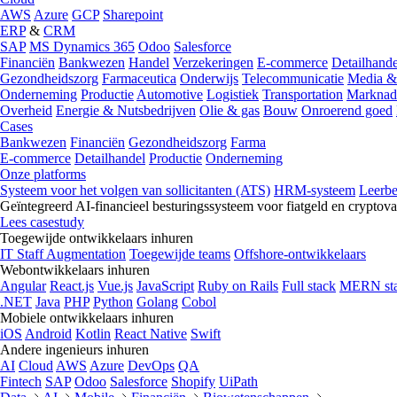
AWS
Azure
GCP
Sharepoint
ERP
&
CRM
SAP
MS Dynamics 365
Odoo
Salesforce
Financiën
Bankwezen
Handel
Verzekeringen
E-commerce
Detailhande
Gezondheidszorg
Farmaceutica
Onderwijs
Telecommunicatie
Media &
Onderneming
Productie
Automotive
Logistiek
Transportation
Marknad
Overheid
Energie & Nutsbedrijven
Olie & gas
Bouw
Onroerend goed
Cases
Bankwezen
Financiën
Gezondheidszorg
Farma
E-commerce
Detailhandel
Productie
Onderneming
Onze platforms
Systeem voor het volgen van sollicitanten (ATS)
HRM-systeem
Leerb
Geïntegreerd AI-financieel besturingssysteem voor fiatgeld en cryptova
Lees casestudy
Toegewijde ontwikkelaars inhuren
IT Staff Augmentation
Toegewijde teams
Offshore-ontwikkelaars
Webontwikkelaars inhuren
Angular
React.js
Vue.js
JavaScript
Ruby on Rails
Full stack
MERN st
.NET
Java
PHP
Python
Golang
Cobol
Mobiele ontwikkelaars inhuren
iOS
Android
Kotlin
React Native
Swift
Andere ingenieurs inhuren
AI
Cloud
AWS
Azure
DevOps
QA
Fintech
SAP
Odoo
Salesforce
Shopify
UiPath