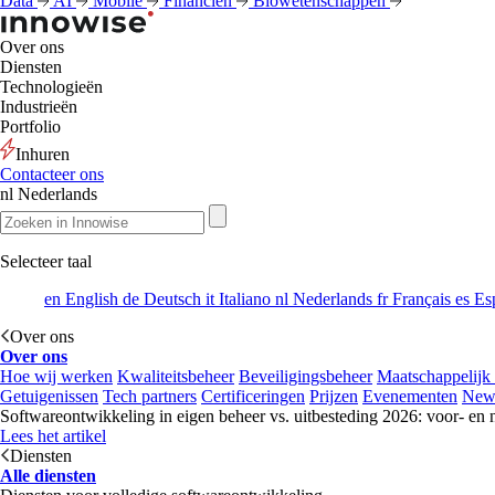
Data
AI
Mobile
Financiën
Biowetenschappen
Over ons
Diensten
Technologieën
Industrieën
Portfolio
Inhuren
Contacteer ons
nl
Nederlands
Selecteer taal
en
English
de
Deutsch
it
Italiano
nl
Nederlands
fr
Français
es
Es
Over ons
Over ons
Hoe wij werken
Kwaliteitsbeheer
Beveiligingsbeheer
Maatschappelijk
Getuigenissen
Tech partners
Certificeringen
Prijzen
Evenementen
New
Softwareontwikkeling in eigen beheer vs. uitbesteding 2026: voor- en 
Lees het artikel
Diensten
Alle diensten