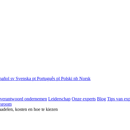
pañol
sv
Svenska
pt
Português
pl
Polski
nb
Norsk
 verantwoord ondernemen
Leiderschap
Onze experts
Blog
Tips van exp
sroom
nadelen, kosten en hoe te kiezen