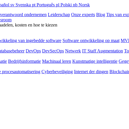
pañol
sv
Svenska
pt
Português
pl
Polski
nb
Norsk
 verantwoord ondernemen
Leiderschap
Onze experts
Blog
Tips van exp
sroom
nadelen, kosten en hoe te kiezen
ikkeling van ingebedde software
Software ontwikkeling op maat
MVP
tabasebeheer
DevOps
DevSecOps
Netwerk
IT Staff Augmentation
To
atie
Bedrijfsinformatie
Machinaal leren
Kunstmatige intelligentie
Gege
 procesautomatisering
Cyberbeveiliging
Internet der dingen
Blockchai