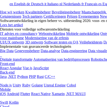
en
English
de
Deutsch
it
Italiano
nl
Nederlands
fr
Français
es
Es
Hoe wij werken
Kwaliteitsbeheer
Beveiligingsbeheer
Maatschappelijk
Getuigenissen
Tech partners
Certificeringen
Prijzen
Evenementen
New
Softwareontwikkeling in eigen beheer vs. uitbesteding 2026: voor- en 
Lees het artikel
Diensten voor volledige softwareontwikkeling
IT advies en consultancy
Webontwikkeling
Mobiele ontwikkeling
Ontw
voor mainframe
Modernisering van de erfenis
UI/UX ontwerp
3D ontwerp
Software testen en QA
Veiligheidstests
Da
Implementatie van geavanceerde technologieën
Big Data
Gegevensbeheer
Data-analyse
Data-engineering
Data visualis
Digitale transformatie
Automatisering van bedrijfsprocessen
Robotische
Front-end
React
Angular
Vue.js
JavaScript
Back-end
Java
.NET
Python
PHP
Rust
C/C++
Node.js
Unity
Ruby
Golang
Unreal Engine
Cobol
Mobile
iOS
Android
Flutter
React Native
Xamarin
.NET MAUI
Swift
Kotlin
Cloud