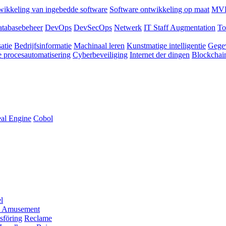
ikkeling van ingebedde software
Software ontwikkeling op maat
MVP
tabasebeheer
DevOps
DevSecOps
Netwerk
IT Staff Augmentation
To
atie
Bedrijfsinformatie
Machinaal leren
Kunstmatige intelligentie
Gege
 procesautomatisering
Cyberbeveiliging
Internet der dingen
Blockchai
al Engine
Cobol
l
 Amusement
sföring
Reclame