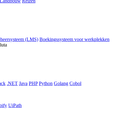
Landbouw
Reizen
eheersysteem (LMS)
Boekingssysteem voor werkplekken
luta
ack
.NET
Java
PHP
Python
Golang
Cobol
pify
UiPath