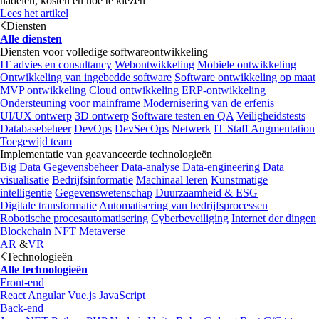
nadelen, kosten en hoe te kiezen
Lees het artikel
Diensten
Alle diensten
Diensten voor volledige softwareontwikkeling
IT advies en consultancy
Webontwikkeling
Mobiele ontwikkeling
Ontwikkeling van ingebedde software
Software ontwikkeling op maat
MVP ontwikkeling
Cloud ontwikkeling
ERP-ontwikkeling
Ondersteuning voor mainframe
Modernisering van de erfenis
UI/UX ontwerp
3D ontwerp
Software testen en QA
Veiligheidstests
Databasebeheer
DevOps
DevSecOps
Netwerk
IT Staff Augmentation
Toegewijd team
Implementatie van geavanceerde technologieën
Big Data
Gegevensbeheer
Data-analyse
Data-engineering
Data
visualisatie
Bedrijfsinformatie
Machinaal leren
Kunstmatige
intelligentie
Gegevenswetenschap
Duurzaamheid & ESG
Digitale transformatie
Automatisering van bedrijfsprocessen
Robotische procesautomatisering
Cyberbeveiliging
Internet der dingen
Blockchain
NFT
Metaverse
AR
&
VR
Technologieën
Alle technologieën
Front-end
React
Angular
Vue.js
JavaScript
Back-end