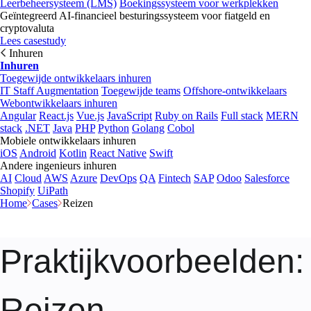
Leerbeheersysteem (LMS)
Boekingssysteem voor werkplekken
Geïntegreerd AI-financieel besturingssysteem voor fiatgeld en
cryptovaluta
Lees casestudy
Inhuren
Inhuren
Toegewijde ontwikkelaars inhuren
IT Staff Augmentation
Toegewijde teams
Offshore-ontwikkelaars
Webontwikkelaars inhuren
Angular
React.js
Vue.js
JavaScript
Ruby on Rails
Full stack
MERN
stack
.NET
Java
PHP
Python
Golang
Cobol
Mobiele ontwikkelaars inhuren
iOS
Android
Kotlin
React Native
Swift
Andere ingenieurs inhuren
AI
Cloud
AWS
Azure
DevOps
QA
Fintech
SAP
Odoo
Salesforce
Shopify
UiPath
Home
Cases
Reizen
Praktijkvoorbeelden
:
Reizen