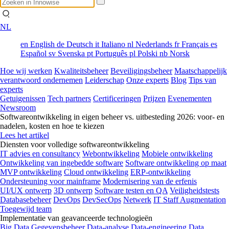
NL
en
English
de
Deutsch
it
Italiano
nl
Nederlands
fr
Français
es
Español
sv
Svenska
pt
Português
pl
Polski
nb
Norsk
Hoe wij werken
Kwaliteitsbeheer
Beveiligingsbeheer
Maatschappelijk
verantwoord ondernemen
Leiderschap
Onze experts
Blog
Tips van
experts
Getuigenissen
Tech partners
Certificeringen
Prijzen
Evenementen
Newsroom
Softwareontwikkeling in eigen beheer vs. uitbesteding 2026: voor- en
nadelen, kosten en hoe te kiezen
Lees het artikel
Diensten voor volledige softwareontwikkeling
IT advies en consultancy
Webontwikkeling
Mobiele ontwikkeling
Ontwikkeling van ingebedde software
Software ontwikkeling op maat
MVP ontwikkeling
Cloud ontwikkeling
ERP-ontwikkeling
Ondersteuning voor mainframe
Modernisering van de erfenis
UI/UX ontwerp
3D ontwerp
Software testen en QA
Veiligheidstests
Databasebeheer
DevOps
DevSecOps
Netwerk
IT Staff Augmentation
Toegewijd team
Implementatie van geavanceerde technologieën
Big Data
Gegevensbeheer
Data-analyse
Data-engineering
Data