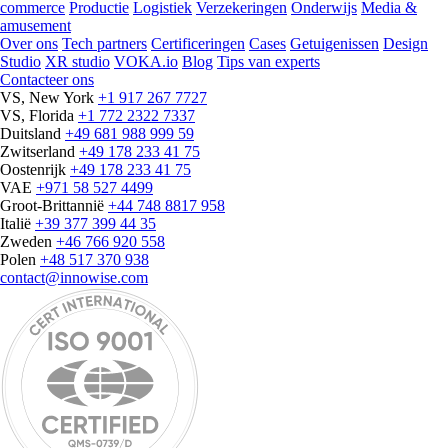
commerce
Productie
Logistiek
Verzekeringen
Onderwijs
Media &
amusement
Over ons
Tech partners
Certificeringen
Cases
Getuigenissen
Design
Studio
XR studio
VOKA.io
Blog
Tips van experts
Contacteer ons
VS, New York
+1 917 267 7727
VS, Florida
+1 772 2322 7337
Duitsland
+49 681 988 999 59
Zwitserland
+49 178 233 41 75
Oostenrijk
+49 178 233 41 75
VAE
+971 58 527 4499
Groot-Brittannië
+44 748 8817 958
Italië
+39 377 399 44 35
Zweden
+46 766 920 558
Polen
+48 517 370 938
contact@innowise.com