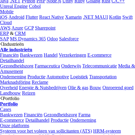
Java
.NET
Python
PHP
Node.js
Unity
Ruby
Golang
Rust
C/C++
Unreal Engine
Cobol
Mobile
iOS
Android
Flutter
React Native
Xamarin
.NET MAUI
Kotlin
Swift
Cloud
AWS
Azure
GCP
Sharepoint
ERP
&
CRM
SAP
MS Dynamics 365
Odoo
Salesforce
Industrieën
Alle industrieën
Financiën
Bankwezen
Handel
Verzekeringen
E-commerce
Detailhandel
Gezondheidszorg
Farmaceutica
Onderwijs
Telecommunicatie
Media &
Amusement
Onderneming
Productie
Automotive
Logistiek
Transportation
Marknadsföring
Reclame
Overheid
Energie & Nutsbedrijven
Olie & gas
Bouw
Onroerend goed
Landbouw
Reizen
Portfolio
Portfolio
Cases
Bankwezen
Financiën
Gezondheidszorg
Farma
E-commerce
Detailhandel
Productie
Onderneming
Onze platforms
Systeem voor het volgen van sollicitanten (ATS)
HRM-systeem