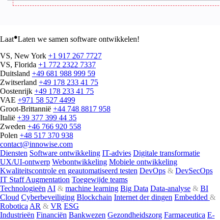
●
Laat
Laten we samen software ontwikkelen!
VS, New York
+1 917 267 7727
VS, Florida
+1 772 2322 7337
Duitsland
+49 681 988 999 59
Zwitserland
+49 178 233 41 75
Oostenrijk
+49 178 233 41 75
VAE
+971 58 527 4499
Groot-Brittannië
+44 748 8817 958
Italië
+39 377 399 44 35
Zweden
+46 766 920 558
Polen
+48 517 370 938
contact@innowise.com
Diensten
Software ontwikkeling
IT-advies
Digitale transformatie
UX/UI-ontwerp
Webontwikkeling
Mobiele ontwikkeling
Kwaliteitscontrole en geautomatiseerd testen
DevOps
&
DevSecOps
IT Staff Augmentation
Toegewijde teams
Technologieën
AI
&
machine learning
Big Data
Data-analyse
&
BI
Cloud
Cyberbeveiliging
Blockchain
Internet der dingen
Embedded
&
Robotica
AR
&
VR
ESG
Industrieën
Financiën
Bankwezen
Gezondheidszorg
Farmaceutica
E-