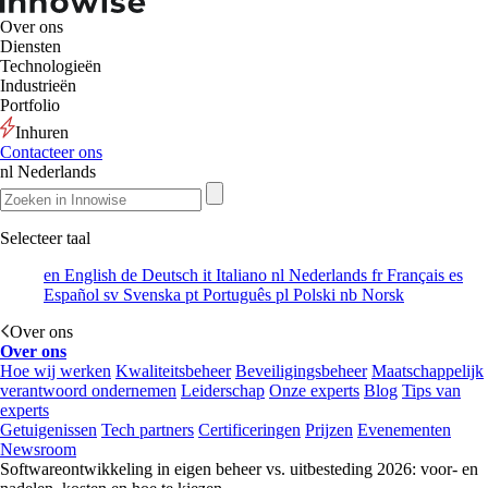
Over ons
Diensten
Technologieën
Industrieën
Portfolio
Inhuren
Contacteer ons
nl
Nederlands
Selecteer taal
en
English
de
Deutsch
it
Italiano
nl
Nederlands
fr
Français
es
Español
sv
Svenska
pt
Português
pl
Polski
nb
Norsk
Over ons
Over ons
Hoe wij werken
Kwaliteitsbeheer
Beveiligingsbeheer
Maatschappelijk
verantwoord ondernemen
Leiderschap
Onze experts
Blog
Tips van
experts
Getuigenissen
Tech partners
Certificeringen
Prijzen
Evenementen
Newsroom
Softwareontwikkeling in eigen beheer vs. uitbesteding 2026: voor- en