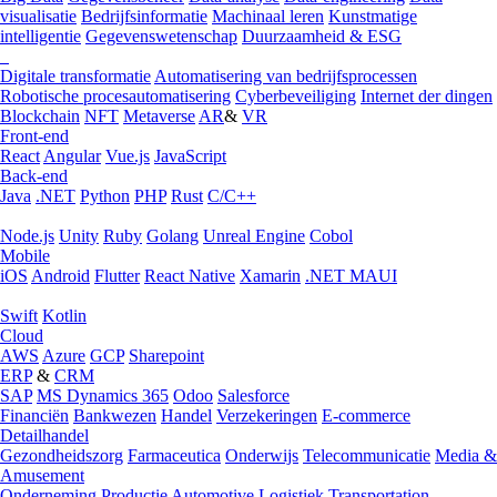
visualisatie
Bedrijfsinformatie
Machinaal leren
Kunstmatige
intelligentie
Gegevenswetenschap
Duurzaamheid & ESG
Digitale transformatie
Automatisering van bedrijfsprocessen
Robotische procesautomatisering
Cyberbeveiliging
Internet der dingen
Blockchain
NFT
Metaverse
AR
&
VR
Front-end
React
Angular
Vue.js
JavaScript
Back-end
Java
.NET
Python
PHP
Rust
C/C++
Node.js
Unity
Ruby
Golang
Unreal Engine
Cobol
Mobile
iOS
Android
Flutter
React Native
Xamarin
.NET MAUI
Swift
Kotlin
Cloud
AWS
Azure
GCP
Sharepoint
ERP
&
CRM
SAP
MS Dynamics 365
Odoo
Salesforce
Financiën
Bankwezen
Handel
Verzekeringen
E-commerce
Detailhandel
Gezondheidszorg
Farmaceutica
Onderwijs
Telecommunicatie
Media &
Amusement
Onderneming
Productie
Automotive
Logistiek
Transportation