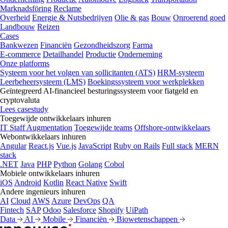
Marknadsföring
Reclame
Overheid
Energie & Nutsbedrijven
Olie & gas
Bouw
Onroerend goed
Landbouw
Reizen
Cases
Bankwezen
Financiën
Gezondheidszorg
Farma
E-commerce
Detailhandel
Productie
Onderneming
Onze platforms
Systeem voor het volgen van sollicitanten (ATS)
HRM-systeem
Leerbeheersysteem (LMS)
Boekingssysteem voor werkplekken
Geïntegreerd AI-financieel besturingssysteem voor fiatgeld en
cryptovaluta
Lees casestudy
Toegewijde ontwikkelaars inhuren
IT Staff Augmentation
Toegewijde teams
Offshore-ontwikkelaars
Webontwikkelaars inhuren
Angular
React.js
Vue.js
JavaScript
Ruby on Rails
Full stack
MERN
stack
.NET
Java
PHP
Python
Golang
Cobol
Mobiele ontwikkelaars inhuren
iOS
Android
Kotlin
React Native
Swift
Andere ingenieurs inhuren
AI
Cloud
AWS
Azure
DevOps
QA
Fintech
SAP
Odoo
Salesforce
Shopify
UiPath
Data
AI
Mobile
Financiën
Biowetenschappen