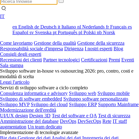
IT
en
English
de
Deutsch
it
Italiano
nl
Nederlands
fr
Français
es
Español
sv
Svenska
pt
Português
pl
Polski
nb
Norsk
Come lavoriamo
Gestione della qualità
Gestione della sicurezza
Responsabilità sociale d'impresa
Dirigenza
I nostri esperti
Blog
Consigli degli esperti
Recensioni dei clienti
Partner tecnologici
Certificazioni
Premi
Eventi
Sala stampa
Sviluppo software in-house vs outsourcing 2026: pro, contro, costi e
modalità di scelta
Leggi l'articolo
Servizi di sviluppo software a ciclo completo
Consulenza informatica e advisory
Sviluppo web
Sviluppo mobile
Sviluppo di software embedded
Sviluppo software personalizzato
Sviluppo MVP
Sviluppo del cloud
Sviluppo ERP
Supporto Mainframe
Modernizzazione dell'eredità
UI/UX design
Design 3D
Test del software e QA
Test di sicurezza
Amministrazione del database
DevOps
DevSecOps
Rete
IT staff
augmentation
Un team dedicato
Implementazione di tecnologie avanzate
Big data
Gestione dei dati
Analisi dei dati
Ingegneria dei dati