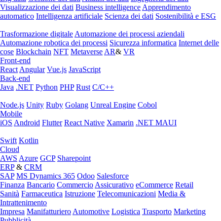
Visualizzazione dei dati
Business intelligence
Apprendimento
automatico
Intelligenza artificiale
Scienza dei dati
Sostenibilità e ESG
Trasformazione digitale
Automazione dei processi aziendali
Automazione robotica dei processi
Sicurezza informatica
Internet delle
cose
Blockchain
NFT
Metaverse
AR
&
VR
Front-end
React
Angular
Vue.js
JavaScript
Back-end
Java
.NET
Python
PHP
Rust
C/C++
Node.js
Unity
Ruby
Golang
Unreal Engine
Cobol
Mobile
iOS
Android
Flutter
React Native
Xamarin
.NET MAUI
Swift
Kotlin
Cloud
AWS
Azure
GCP
Sharepoint
ERP
&
CRM
SAP
MS Dynamics 365
Odoo
Salesforce
Finanza
Bancario
Commercio
Assicurativo
eCommerce
Retail
Sanità
Farmaceutica
Istruzione
Telecomunicazioni
Media &
Intrattenimento
Impresa
Manifatturiero
Automotive
Logistica
Trasporto
Marketing
Pubblicità