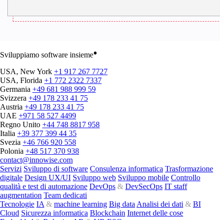
●
Sviluppiamo software insieme
USA, New York
+1 917 267 7727
USA, Florida
+1 772 2322 7337
Germania
+49 681 988 999 59
Svizzera
+49 178 233 41 75
Austria
+49 178 233 41 75
UAE
+971 58 527 4499
Regno Unito
+44 748 8817 958
Italia
+39 377 399 44 35
Svezia
+46 766 920 558
Polonia
+48 517 370 938
contact@innowise.com
Servizi
Sviluppo di software
Consulenza informatica
Trasformazione
digitale
Design UX/UI
Sviluppo web
Sviluppo mobile
Controllo
qualità e test di automazione
DevOps
&
DevSecOps
IT staff
augmentation
Team dedicati
Tecnologie
IA
&
machine learning
Big data
Analisi dei dati
&
BI
Cloud
Sicurezza informatica
Blockchain
Internet delle cose