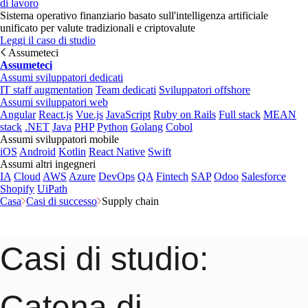
di lavoro
Sistema operativo finanziario basato sull'intelligenza artificiale
unificato per valute tradizionali e criptovalute
Leggi il caso di studio
Assumeteci
Assumeteci
Assumi sviluppatori dedicati
IT staff augmentation
Team dedicati
Sviluppatori offshore
Assumi sviluppatori web
Angular
React.js
Vue.js
JavaScript
Ruby on Rails
Full stack
MEAN
stack
.NET
Java
PHP
Python
Golang
Cobol
Assumi sviluppatori mobile
iOS
Android
Kotlin
React Native
Swift
Assumi altri ingegneri
IA
Cloud
AWS
Azure
DevOps
QA
Fintech
SAP
Odoo
Salesforce
Shopify
UiPath
Casa
Casi di successo
Supply chain
Casi di studio
:
Catena di