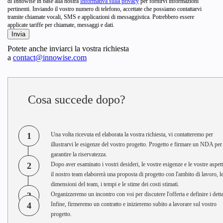
di Innowise in base alla nostra
Informativa sulla privacy
per fornirvi informazioni
pertinenti. Inviando il vostro numero di telefono, accettate che possiamo contattarvi
tramite chiamate vocali, SMS e applicazioni di messaggistica. Potrebbero essere
applicate tariffe per chiamate, messaggi e dati.
Potete anche inviarci la vostra richiesta
a
contact@innowise.com
Cosa succede dopo?
1
Una volta ricevuta ed elaborata la vostra richiesta, vi contatteremo per
illustrarvi le esigenze del vostro progetto. Progetto e firmare un NDA per
garantire la riservatezza.
2
Dopo aver esaminato i vostri desideri, le vostre esigenze e le vostre aspett
il nostro team elaborerà una proposta di progetto con l'ambito di lavoro, l
dimensioni del team, i tempi e le stime dei costi stimati.
3
Organizzeremo un incontro con voi per discutere l'offerta e definire i detta
4
Infine, firmeremo un contratto e inizieremo subito a lavorare sul vostro
progetto.