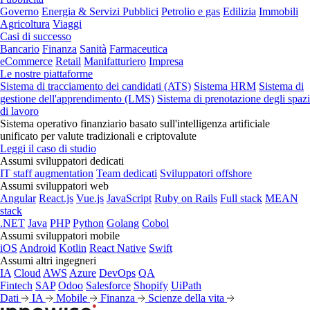
Governo
Energia & Servizi Pubblici
Petrolio e gas
Edilizia
Immobili
Agricoltura
Viaggi
Casi di successo
Bancario
Finanza
Sanità
Farmaceutica
eCommerce
Retail
Manifatturiero
Impresa
Le nostre piattaforme
Sistema di tracciamento dei candidati (ATS)
Sistema HRM
Sistema di
gestione dell'apprendimento (LMS)
Sistema di prenotazione degli spazi
di lavoro
Sistema operativo finanziario basato sull'intelligenza artificiale
unificato per valute tradizionali e criptovalute
Leggi il caso di studio
Assumi sviluppatori dedicati
IT staff augmentation
Team dedicati
Sviluppatori offshore
Assumi sviluppatori web
Angular
React.js
Vue.js
JavaScript
Ruby on Rails
Full stack
MEAN
stack
.NET
Java
PHP
Python
Golang
Cobol
Assumi sviluppatori mobile
iOS
Android
Kotlin
React Native
Swift
Assumi altri ingegneri
IA
Cloud
AWS
Azure
DevOps
QA
Fintech
SAP
Odoo
Salesforce
Shopify
UiPath
Dati
IA
Mobile
Finanza
Scienze della vita