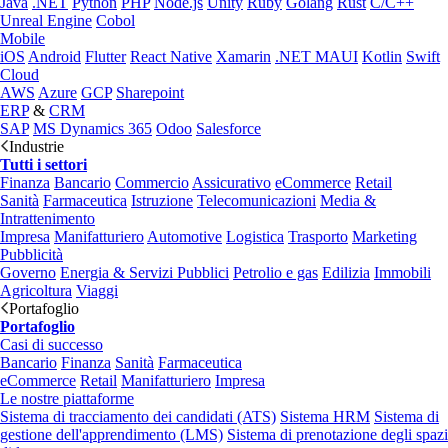
Java
.NET
Python
PHP
Node.js
Unity
Ruby
Golang
Rust
C/C++
Unreal Engine
Cobol
Mobile
iOS
Android
Flutter
React Native
Xamarin
.NET MAUI
Kotlin
Swift
Cloud
AWS
Azure
GCP
Sharepoint
ERP
&
CRM
SAP
MS Dynamics 365
Odoo
Salesforce
Industrie
Tutti i settori
Finanza
Bancario
Commercio
Assicurativo
eCommerce
Retail
Sanità
Farmaceutica
Istruzione
Telecomunicazioni
Media &
Intrattenimento
Impresa
Manifatturiero
Automotive
Logistica
Trasporto
Marketing
Pubblicità
Governo
Energia & Servizi Pubblici
Petrolio e gas
Edilizia
Immobili
Agricoltura
Viaggi
Portafoglio
Portafoglio
Casi di successo
Bancario
Finanza
Sanità
Farmaceutica
eCommerce
Retail
Manifatturiero
Impresa
Le nostre piattaforme
Sistema di tracciamento dei candidati (ATS)
Sistema HRM
Sistema di
gestione dell'apprendimento (LMS)
Sistema di prenotazione degli spazi