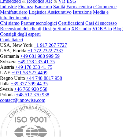
Embedded
&
Robotica
AR
&
VR
ESG
Industrie
Finanza
Bancario
Sanità
Farmaceutica
eCommerce
Manifatturiero
Logistica
Assicurativo
Istruzione
Media e
intrattenimento
Chi siamo
Partner tecnologici
Certificazioni
Casi di successo
Recensioni dei clienti
Design Studio
XR studio
VOKA.io
Blog
Consigli degli esperti
Contattateci
USA, New York
+1 917 267 7727
USA, Florida
+1 772 2322 7337
Germania
+49 681 988 999 59
Svizzera
+49 178 233 41 75
Austria
+49 178 233 41 75
UAE
+971 58 527 4499
Regno Unito
+44 748 8817 958
Italia
+39 377 399 44 35
Svezia
+46 766 920 558
Polonia
+48 517 370 938
contact@innowise.com