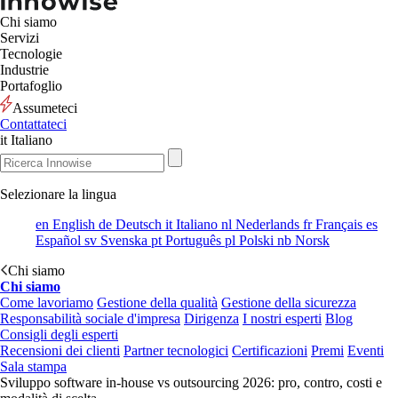
Chi siamo
Servizi
Tecnologie
Industrie
Portafoglio
Assumeteci
Contattateci
it
Italiano
Selezionare la lingua
en
English
de
Deutsch
it
Italiano
nl
Nederlands
fr
Français
es
Español
sv
Svenska
pt
Português
pl
Polski
nb
Norsk
Chi siamo
Chi siamo
Come lavoriamo
Gestione della qualità
Gestione della sicurezza
Responsabilità sociale d'impresa
Dirigenza
I nostri esperti
Blog
Consigli degli esperti
Recensioni dei clienti
Partner tecnologici
Certificazioni
Premi
Eventi
Sala stampa
Sviluppo software in-house vs outsourcing 2026: pro, contro, costi e