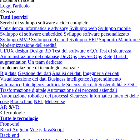
modalità di scelta
Leggi l'articolo
Servizi
Tutti i servizi
Servizi di sviluppo software a ciclo completo
Consulenza informatica e advisory
Sviluppo web
Sviluppo mobile
Sviluppo di software embedded
Sviluppo software personalizzato
Sviluppo MVP
Sviluppo del cloud
Sviluppo ERP
Supporto Mainframe
Modernizzazione dell'eredità
UI/UX design
Design 3D
Test del software e QA
Test di sicurezza
Amministrazione del database
DevOps
DevSecOps
Rete
IT staff
augmentation
Un team dedicato
Implementazione di tecnologie avanzate
Big data
Gestione dei dati
Analisi dei dati
Ingegneria dei dati
Visualizzazione dei dati
Business intelligence
Apprendimento
automatico
Intelligenza artificiale
Scienza dei dati
Sostenibilità e ESG
Trasformazione digitale
Automazione dei processi aziendali
Automazione robotica dei processi
Sicurezza informatica
Internet delle
cose
Blockchain
NFT
Metaverse
AR
&
VR
Tecnologie
Tutte le tecnologie
Front-end
React
Angular
Vue.js
JavaScript
Back-end