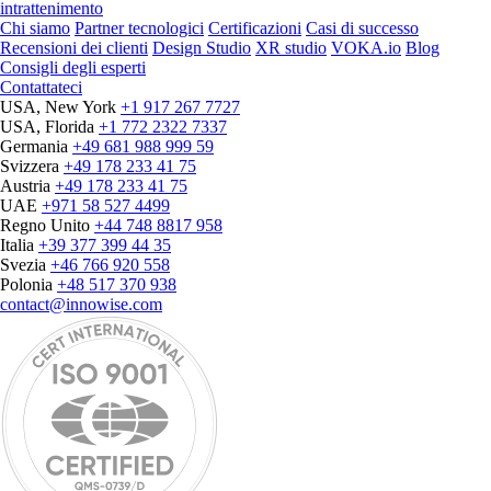
intrattenimento
Chi siamo
Partner tecnologici
Certificazioni
Casi di successo
Recensioni dei clienti
Design Studio
XR studio
VOKA.io
Blog
Consigli degli esperti
Contattateci
USA, New York
+1 917 267 7727
USA, Florida
+1 772 2322 7337
Germania
+49 681 988 999 59
Svizzera
+49 178 233 41 75
Austria
+49 178 233 41 75
UAE
+971 58 527 4499
Regno Unito
+44 748 8817 958
Italia
+39 377 399 44 35
Svezia
+46 766 920 558
Polonia
+48 517 370 938
contact@innowise.com