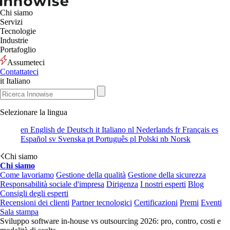
Chi siamo
Servizi
Tecnologie
Industrie
Portafoglio
Assumeteci
Contattateci
it
Italiano
Selezionare la lingua
en
English
de
Deutsch
it
Italiano
nl
Nederlands
fr
Français
es
Español
sv
Svenska
pt
Português
pl
Polski
nb
Norsk
Chi siamo
Chi siamo
Come lavoriamo
Gestione della qualità
Gestione della sicurezza
Responsabilità sociale d'impresa
Dirigenza
I nostri esperti
Blog
Consigli degli esperti
Recensioni dei clienti
Partner tecnologici
Certificazioni
Premi
Eventi
Sala stampa
Sviluppo software in-house vs outsourcing 2026: pro, contro, costi e