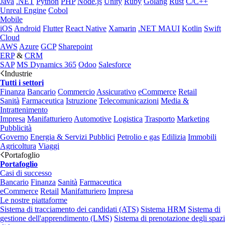
Java
.NET
Python
PHP
Node.js
Unity
Ruby
Golang
Rust
C/C++
Unreal Engine
Cobol
Mobile
iOS
Android
Flutter
React Native
Xamarin
.NET MAUI
Kotlin
Swift
Cloud
AWS
Azure
GCP
Sharepoint
ERP
&
CRM
SAP
MS Dynamics 365
Odoo
Salesforce
Industrie
Tutti i settori
Finanza
Bancario
Commercio
Assicurativo
eCommerce
Retail
Sanità
Farmaceutica
Istruzione
Telecomunicazioni
Media &
Intrattenimento
Impresa
Manifatturiero
Automotive
Logistica
Trasporto
Marketing
Pubblicità
Governo
Energia & Servizi Pubblici
Petrolio e gas
Edilizia
Immobili
Agricoltura
Viaggi
Portafoglio
Portafoglio
Casi di successo
Bancario
Finanza
Sanità
Farmaceutica
eCommerce
Retail
Manifatturiero
Impresa
Le nostre piattaforme
Sistema di tracciamento dei candidati (ATS)
Sistema HRM
Sistema di
gestione dell'apprendimento (LMS)
Sistema di prenotazione degli spazi