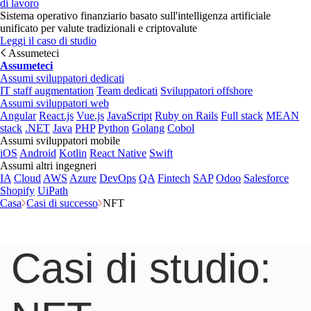
di lavoro
Sistema operativo finanziario basato sull'intelligenza artificiale
unificato per valute tradizionali e criptovalute
Leggi il caso di studio
Assumeteci
Assumeteci
Assumi sviluppatori dedicati
IT staff augmentation
Team dedicati
Sviluppatori offshore
Assumi sviluppatori web
Angular
React.js
Vue.js
JavaScript
Ruby on Rails
Full stack
MEAN
stack
.NET
Java
PHP
Python
Golang
Cobol
Assumi sviluppatori mobile
iOS
Android
Kotlin
React Native
Swift
Assumi altri ingegneri
IA
Cloud
AWS
Azure
DevOps
QA
Fintech
SAP
Odoo
Salesforce
Shopify
UiPath
Casa
Casi di successo
NFT
Casi di studio: