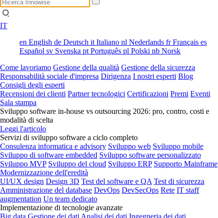
IT
en
English
de
Deutsch
it
Italiano
nl
Nederlands
fr
Français
es
Español
sv
Svenska
pt
Português
pl
Polski
nb
Norsk
Come lavoriamo
Gestione della qualità
Gestione della sicurezza
Responsabilità sociale d'impresa
Dirigenza
I nostri esperti
Blog
Consigli degli esperti
Recensioni dei clienti
Partner tecnologici
Certificazioni
Premi
Eventi
Sala stampa
Sviluppo software in-house vs outsourcing 2026: pro, contro, costi e
modalità di scelta
Leggi l'articolo
Servizi di sviluppo software a ciclo completo
Consulenza informatica e advisory
Sviluppo web
Sviluppo mobile
Sviluppo di software embedded
Sviluppo software personalizzato
Sviluppo MVP
Sviluppo del cloud
Sviluppo ERP
Supporto Mainframe
Modernizzazione dell'eredità
UI/UX design
Design 3D
Test del software e QA
Test di sicurezza
Amministrazione del database
DevOps
DevSecOps
Rete
IT staff
augmentation
Un team dedicato
Implementazione di tecnologie avanzate
Big data
Gestione dei dati
Analisi dei dati
Ingegneria dei dati