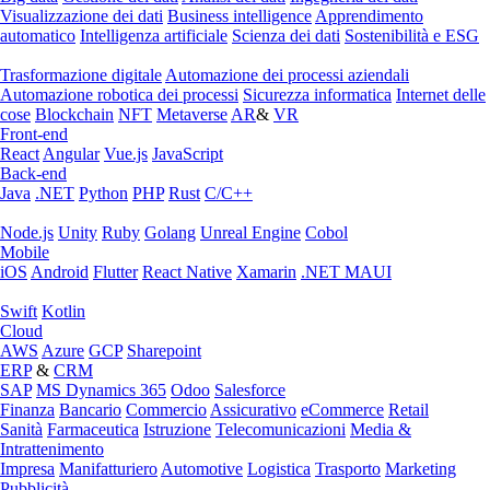
Visualizzazione dei dati
Business intelligence
Apprendimento
automatico
Intelligenza artificiale
Scienza dei dati
Sostenibilità e ESG
Trasformazione digitale
Automazione dei processi aziendali
Automazione robotica dei processi
Sicurezza informatica
Internet delle
cose
Blockchain
NFT
Metaverse
AR
&
VR
Front-end
React
Angular
Vue.js
JavaScript
Back-end
Java
.NET
Python
PHP
Rust
C/C++
Node.js
Unity
Ruby
Golang
Unreal Engine
Cobol
Mobile
iOS
Android
Flutter
React Native
Xamarin
.NET MAUI
Swift
Kotlin
Cloud
AWS
Azure
GCP
Sharepoint
ERP
&
CRM
SAP
MS Dynamics 365
Odoo
Salesforce
Finanza
Bancario
Commercio
Assicurativo
eCommerce
Retail
Sanità
Farmaceutica
Istruzione
Telecomunicazioni
Media &
Intrattenimento
Impresa
Manifatturiero
Automotive
Logistica
Trasporto
Marketing
Pubblicità