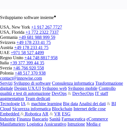
●
Sviluppiamo software insieme
USA, New York
+1 917 267 7727
USA, Florida
+1 772 2322 7337
Germania
+49 681 988 999 59
Svizzera
+49 178 233 41 75
Austria
+49 178 233 41 75
UAE
+971 58 527 4499
Regno Unito
+44 748 8817 958
Italia
+39 377 399 44 35
Svezia
+46 766 920 558
Polonia
+48 517 370 938
contact@innowise.com
Servizi
Sviluppo di software
Consulenza informatica
Trasformazione
digitale
Design UX/UI
Sviluppo web
Sviluppo mobile
Controllo
qualità e test di automazione
DevOps
&
DevSecOps
IT staff
augmentation
Team dedicati
Tecnologie
IA
&
machine learning
Big data
Analisi dei dati
&
BI
Cloud
Sicurezza informatica
Blockchain
Internet delle cose
Embedded
&
Robotica
AR
&
VR
ESG
Industrie
Finanza
Bancario
Sanità
Farmaceutica
eCommerce
Manifatturiero
Logistica
Assicurativo
Istruzione
Media e