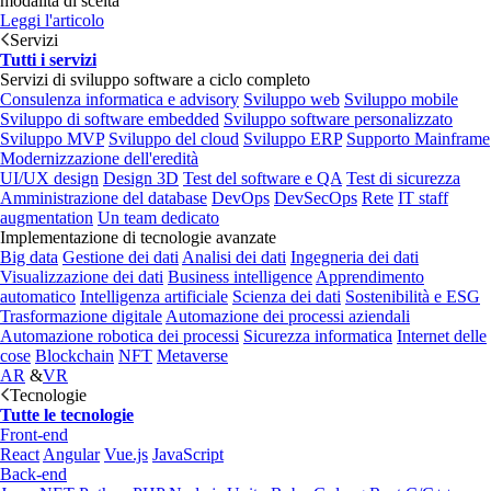
modalità di scelta
Leggi l'articolo
Servizi
Tutti i servizi
Servizi di sviluppo software a ciclo completo
Consulenza informatica e advisory
Sviluppo web
Sviluppo mobile
Sviluppo di software embedded
Sviluppo software personalizzato
Sviluppo MVP
Sviluppo del cloud
Sviluppo ERP
Supporto Mainframe
Modernizzazione dell'eredità
UI/UX design
Design 3D
Test del software e QA
Test di sicurezza
Amministrazione del database
DevOps
DevSecOps
Rete
IT staff
augmentation
Un team dedicato
Implementazione di tecnologie avanzate
Big data
Gestione dei dati
Analisi dei dati
Ingegneria dei dati
Visualizzazione dei dati
Business intelligence
Apprendimento
automatico
Intelligenza artificiale
Scienza dei dati
Sostenibilità e ESG
Trasformazione digitale
Automazione dei processi aziendali
Automazione robotica dei processi
Sicurezza informatica
Internet delle
cose
Blockchain
NFT
Metaverse
AR
&
VR
Tecnologie
Tutte le tecnologie
Front-end
React
Angular
Vue.js
JavaScript
Back-end