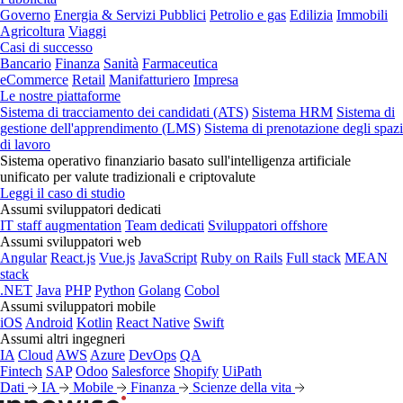
Governo
Energia & Servizi Pubblici
Petrolio e gas
Edilizia
Immobili
Agricoltura
Viaggi
Casi di successo
Bancario
Finanza
Sanità
Farmaceutica
eCommerce
Retail
Manifatturiero
Impresa
Le nostre piattaforme
Sistema di tracciamento dei candidati (ATS)
Sistema HRM
Sistema di
gestione dell'apprendimento (LMS)
Sistema di prenotazione degli spazi
di lavoro
Sistema operativo finanziario basato sull'intelligenza artificiale
unificato per valute tradizionali e criptovalute
Leggi il caso di studio
Assumi sviluppatori dedicati
IT staff augmentation
Team dedicati
Sviluppatori offshore
Assumi sviluppatori web
Angular
React.js
Vue.js
JavaScript
Ruby on Rails
Full stack
MEAN
stack
.NET
Java
PHP
Python
Golang
Cobol
Assumi sviluppatori mobile
iOS
Android
Kotlin
React Native
Swift
Assumi altri ingegneri
IA
Cloud
AWS
Azure
DevOps
QA
Fintech
SAP
Odoo
Salesforce
Shopify
UiPath
Dati
IA
Mobile
Finanza
Scienze della vita