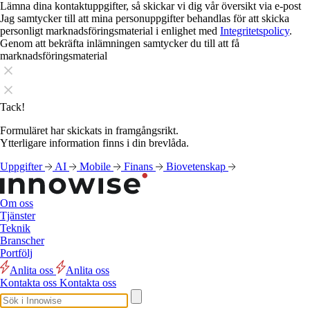
Lämna dina kontaktuppgifter, så skickar vi dig vår översikt via e-post
Jag samtycker till att mina personuppgifter behandlas för att skicka
personligt marknadsföringsmaterial i enlighet med
Integritetspolicy
.
Genom att bekräfta inlämningen samtycker du till att få
marknadsföringsmaterial
Tack!
Formuläret har skickats in framgångsrikt.
Ytterligare information finns i din brevlåda.
Uppgifter
AI
Mobile
Finans
Biovetenskap
Om oss
Tjänster
Teknik
Branscher
Portfölj
Anlita oss
Anlita oss
Kontakta oss
Kontakta oss