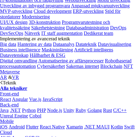
IT-konsultationer och rådgivning
Webbutveckling
Mobil utveckling
Utveckling av inbyggd programvara
Anpassad mjukvaruutveckling
MVP-utveckling
Cloud development
ERP-utveckling
Stöd för
stordatorer
Modernisering
UI/UX design
3D-konstruktion
Programvarutestning och
kvalitetssäkring
Säkerhetstestning
Databasadministration
DevOps
DevSecOps
Nätverk
IT staff augmentation
Dedikerat team
Implementering av avancerad teknik
Big data
Hantering av data
Dataanalys
Datateknik
Datavisualisering
Business intelligence
Maskininlärning
Artificiell intelligens
Datavetenskap
Hållbarhet & ESG
Digital omvandling
Automatisering av affärsprocesser
Robotbaserad
processautomation
Cybersäkerhet
Sakernas internet
Blockchain
NFT
Metaverse
AR
&
VR
Teknik
Alla tekniker
Front-end
React
Angular
Vue.js
JavaScript
Back-end
Java
.NET
Python
PHP
Node.js
Unity
Ruby
Golang
Rust
C/C++
Unreal Engine
Cobol
Mobile
iOS
Android
Flutter
React Native
Xamarin
.NET MAUI
Kotlin
Swift
Cloud