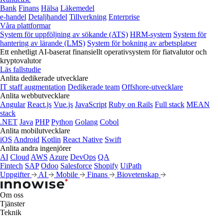
Bank
Finans
Hälsa
Läkemedel
e‑handel
Detaljhandel
Tillverkning
Enterprise
Våra plattformar
System för uppföljning av sökande (ATS)
HRM-system
System för
hantering av lärande (LMS)
System för bokning av arbetsplatser
Ett enhetligt AI-baserat finansiellt operativsystem för fiatvalutor och
kryptovalutor
Läs fallstudie
Anlita dedikerade utvecklare
IT staff augmentation
Dedikerade team
Offshore-utvecklare
Anlita webbutvecklare
Angular
React.js
Vue.js
JavaScript
Ruby on Rails
Full stack
MEAN
stack
.NET
Java
PHP
Python
Golang
Cobol
Anlita mobilutvecklare
iOS
Android
Kotlin
React Native
Swift
Anlita andra ingenjörer
AI
Cloud
AWS
Azure
DevOps
QA
Fintech
SAP
Odoo
Salesforce
Shopify
UiPath
Uppgifter
AI
Mobile
Finans
Biovetenskap
Om oss
Tjänster
Teknik