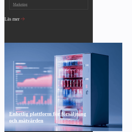
Marketing
Läs mer
Enhetlig plattform för försäljning
och mätvärden