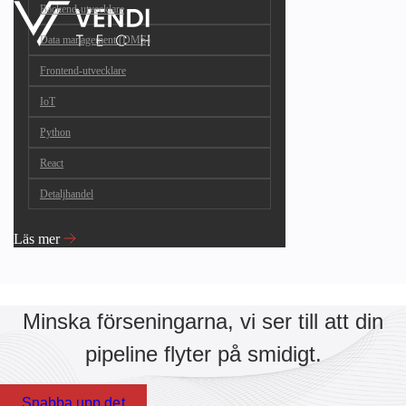
Backend-utvecklare
Data management (DMS)
Frontend-utvecklare
IoT
Python
React
Detaljhandel
Läs mer
Minska förseningarna, vi ser till att din
pipeline flyter på smidigt.
Snabba upp det