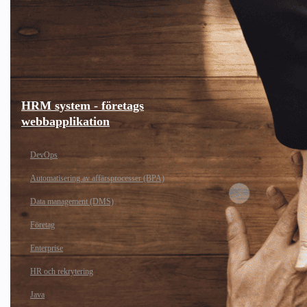
HRM system - företags
webbapplikation
DevOps
Automatisering av affärsprocesser (BPA)
Data management (DMS)
Företag
Enterprise
HR och rekrytering
Java