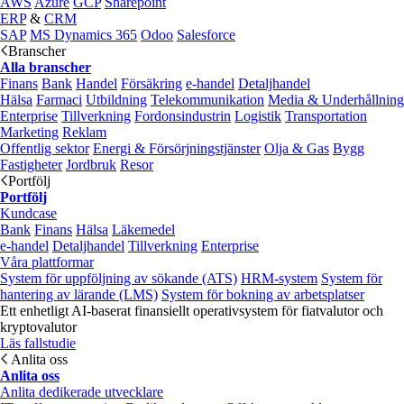
AWS
Azure
GCP
Sharepoint
ERP
&
CRM
SAP
MS Dynamics 365
Odoo
Salesforce
Branscher
Alla branscher
Finans
Bank
Handel
Försäkring
e‑handel
Detaljhandel
Hälsa
Farmaci
Utbildning
Telekommunikation
Media & Underhållning
Enterprise
Tillverkning
Fordonsindustrin
Logistik
Transportation
Marketing
Reklam
Offentlig sektor
Energi & Försörjningstjänster
Olja & Gas
Bygg
Fastigheter
Jordbruk
Resor
Portfölj
Portfölj
Kundcase
Bank
Finans
Hälsa
Läkemedel
e‑handel
Detaljhandel
Tillverkning
Enterprise
Våra plattformar
System för uppföljning av sökande (ATS)
HRM-system
System för
hantering av lärande (LMS)
System för bokning av arbetsplatser
Ett enhetligt AI-baserat finansiellt operativsystem för fiatvalutor och
kryptovalutor
Läs fallstudie
Anlita oss
Anlita oss
Anlita dedikerade utvecklare