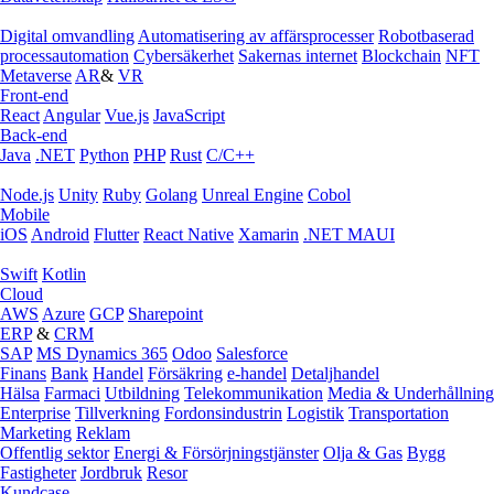
Digital omvandling
Automatisering av affärsprocesser
Robotbaserad
processautomation
Cybersäkerhet
Sakernas internet
Blockchain
NFT
Metaverse
AR
&
VR
Front-end
React
Angular
Vue.js
JavaScript
Back-end
Java
.NET
Python
PHP
Rust
C/C++
Node.js
Unity
Ruby
Golang
Unreal Engine
Cobol
Mobile
iOS
Android
Flutter
React Native
Xamarin
.NET MAUI
Swift
Kotlin
Cloud
AWS
Azure
GCP
Sharepoint
ERP
&
CRM
SAP
MS Dynamics 365
Odoo
Salesforce
Finans
Bank
Handel
Försäkring
e‑handel
Detaljhandel
Hälsa
Farmaci
Utbildning
Telekommunikation
Media & Underhållning
Enterprise
Tillverkning
Fordonsindustrin
Logistik
Transportation
Marketing
Reklam
Offentlig sektor
Energi & Försörjningstjänster
Olja & Gas
Bygg
Fastigheter
Jordbruk
Resor
Kundcase