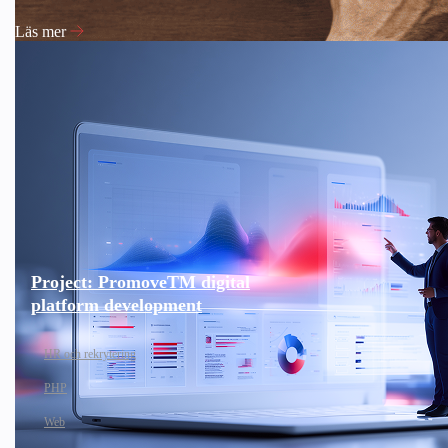
Läs mer
Project: PromoveTM digital
platform development
HR och rekrytering
PHP
Web