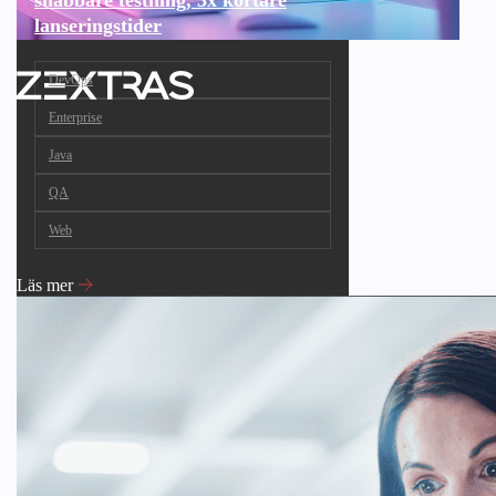
lanseringstider
DevOps
Enterprise
Java
QA
Web
Läs mer