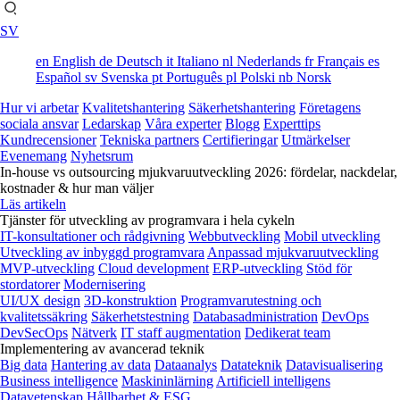
SV
en
English
de
Deutsch
it
Italiano
nl
Nederlands
fr
Français
es
Español
sv
Svenska
pt
Português
pl
Polski
nb
Norsk
Hur vi arbetar
Kvalitetshantering
Säkerhetshantering
Företagens
sociala ansvar
Ledarskap
Våra experter
Blogg
Experttips
Kundrecensioner
Tekniska partners
Certifieringar
Utmärkelser
Evenemang
Nyhetsrum
In-house vs outsourcing mjukvaruutveckling 2026: fördelar, nackdelar,
kostnader & hur man väljer
Läs artikeln
Tjänster för utveckling av programvara i hela cykeln
IT-konsultationer och rådgivning
Webbutveckling
Mobil utveckling
Utveckling av inbyggd programvara
Anpassad mjukvaruutveckling
MVP-utveckling
Cloud development
ERP-utveckling
Stöd för
stordatorer
Modernisering
UI/UX design
3D-konstruktion
Programvarutestning och
kvalitetssäkring
Säkerhetstestning
Databasadministration
DevOps
DevSecOps
Nätverk
IT staff augmentation
Dedikerat team
Implementering av avancerad teknik
Big data
Hantering av data
Dataanalys
Datateknik
Datavisualisering
Business intelligence
Maskininlärning
Artificiell intelligens
Datavetenskap
Hållbarhet & ESG