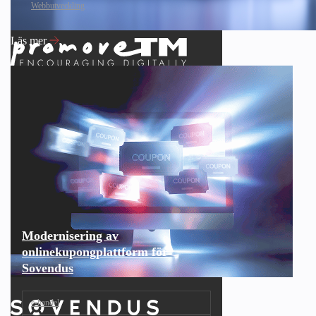
Webbutveckling
Läs mer
Modernisering av
onlinekupongplattform för
Sovendus
e‑handel