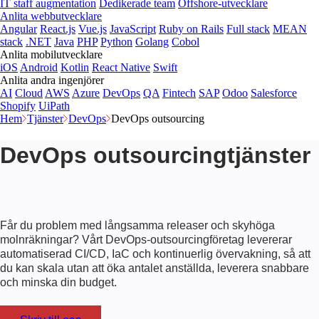
IT staff augmentation
Dedikerade team
Offshore-utvecklare
Anlita webbutvecklare
Angular
React.js
Vue.js
JavaScript
Ruby on Rails
Full stack
MEAN
stack
.NET
Java
PHP
Python
Golang
Cobol
Anlita mobilutvecklare
iOS
Android
Kotlin
React Native
Swift
Anlita andra ingenjörer
AI
Cloud
AWS
Azure
DevOps
QA
Fintech
SAP
Odoo
Salesforce
Shopify
UiPath
Hem
Tjänster
DevOps
DevOps outsourcing
DevOps outsourcingtjänster
Får du problem med långsamma releaser och skyhöga
molnräkningar? Vårt
DevOps-outsourcingföretag
levererar
automatiserad CI/CD, IaC och kontinuerlig övervakning, så att
du kan skala utan att öka antalet anställda, leverera snabbare
och minska din budget.