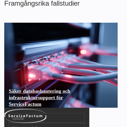
Framgångsrika fallstudier
Säker databashantering och
infrastruktursupport för
ServiceFactum
DevOps