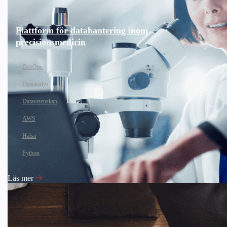
Plattform för datahantering inom
precisionsmedicin
DevOps
Dataanalys
Datavetenskap
AWS
Hälsa
Python
Läs mer