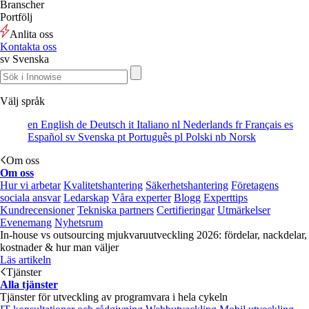
Branscher
Portfölj
Anlita oss
Kontakta oss
sv
Svenska
Välj språk
en
English
de
Deutsch
it
Italiano
nl
Nederlands
fr
Français
es
Español
sv
Svenska
pt
Português
pl
Polski
nb
Norsk
Om oss
Om oss
Hur vi arbetar
Kvalitetshantering
Säkerhetshantering
Företagens
sociala ansvar
Ledarskap
Våra experter
Blogg
Experttips
Kundrecensioner
Tekniska partners
Certifieringar
Utmärkelser
Evenemang
Nyhetsrum
In-house vs outsourcing mjukvaruutveckling 2026: fördelar, nackdelar,
kostnader & hur man väljer
Läs artikeln
Tjänster
Alla tjänster
Tjänster för utveckling av programvara i hela cykeln