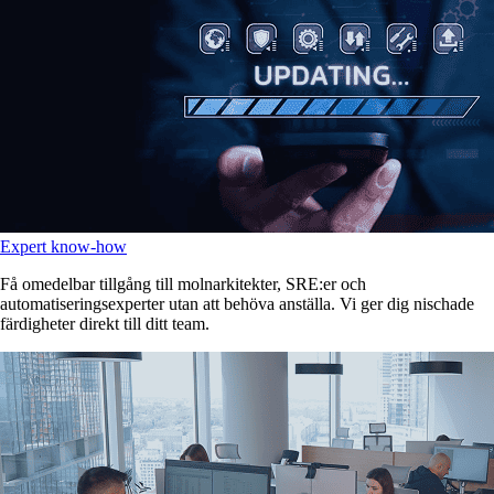
Expert know‑how
Få omedelbar tillgång till molnarkitekter, SRE:er och
automatiseringsexperter utan att behöva anställa. Vi ger dig nischade
färdigheter direkt till ditt team.