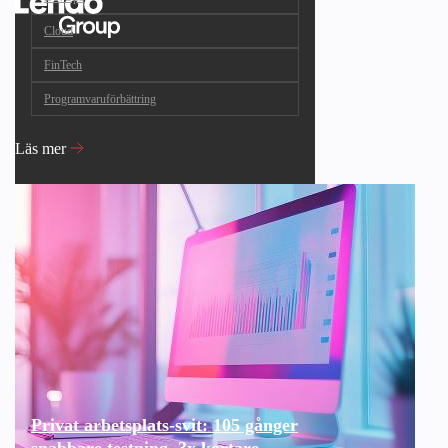
Cloud
FinTech
Programvaruförbättring
Läs mer
Privat arbetsplats-svit: 105 gånger
snabbare testning, 3x kortare