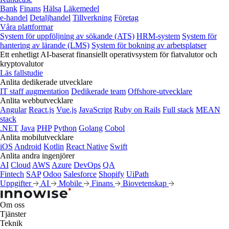
Bank
Finans
Hälsa
Läkemedel
e‑handel
Detaljhandel
Tillverkning
Företag
Våra plattformar
System för uppföljning av sökande (ATS)
HRM-system
System för
hantering av lärande (LMS)
System för bokning av arbetsplatser
Ett enhetligt AI-baserat finansiellt operativsystem för fiatvalutor och
kryptovalutor
Läs fallstudie
Anlita dedikerade utvecklare
IT staff augmentation
Dedikerade team
Offshore-utvecklare
Anlita webbutvecklare
Angular
React.js
Vue.js
JavaScript
Ruby on Rails
Full stack
MEAN
stack
.NET
Java
PHP
Python
Golang
Cobol
Anlita mobilutvecklare
iOS
Android
Kotlin
React Native
Swift
Anlita andra ingenjörer
AI
Cloud
AWS
Azure
DevOps
QA
Fintech
SAP
Odoo
Salesforce
Shopify
UiPath
Uppgifter
AI
Mobile
Finans
Biovetenskap
Om oss
Tjänster
Teknik