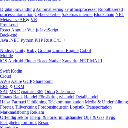
Digital omvandling
Automatisering av affärsprocesser
Robotbaserad
processautomation
Cybersäkerhet
Sakernas internet
Blockchain
NFT
Metaverse
AR
&
VR
Front-end
React
Angular
Vue.js
JavaScript
Back-end
Java
.NET
Python
PHP
Rust
C/C++
Node.js
Unity
Ruby
Golang
Unreal Engine
Cobol
Mobile
iOS
Android
Flutter
React Native
Xamarin
.NET MAUI
Swift
Kotlin
Cloud
AWS
Azure
GCP
Sharepoint
ERP
&
CRM
SAP
MS Dynamics 365
Odoo
Salesforce
Finans
Bank
Handel
Försäkring
e‑handel
Detaljhandel
Hälsa
Farmaci
Utbildning
Telekommunikation
Media & Underhållning
Företag
Tillverkning
Fordonsindustrin
Logistik
Transportation
Marknadsföring
Reklam
Offentlig sektor
Energi & Försörjningstjänster
Olja & Gas
Bygg
Fastigheter
Jordbruk
Resor
Kundcase