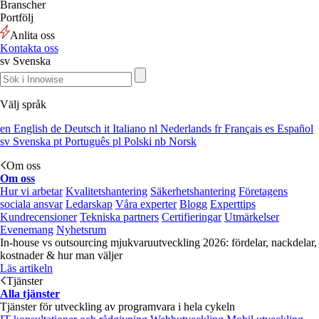
Branscher
Portfölj
Anlita oss
Kontakta oss
sv
Svenska
Välj språk
en
English
de
Deutsch
it
Italiano
nl
Nederlands
fr
Français
es
Español
sv
Svenska
pt
Português
pl
Polski
nb
Norsk
Om oss
Om oss
Hur vi arbetar
Kvalitetshantering
Säkerhetshantering
Företagens
sociala ansvar
Ledarskap
Våra experter
Blogg
Experttips
Kundrecensioner
Tekniska partners
Certifieringar
Utmärkelser
Evenemang
Nyhetsrum
In-house vs outsourcing mjukvaruutveckling 2026: fördelar, nackdelar,
kostnader & hur man väljer
Läs artikeln
Tjänster
Alla tjänster
Tjänster för utveckling av programvara i hela cykeln