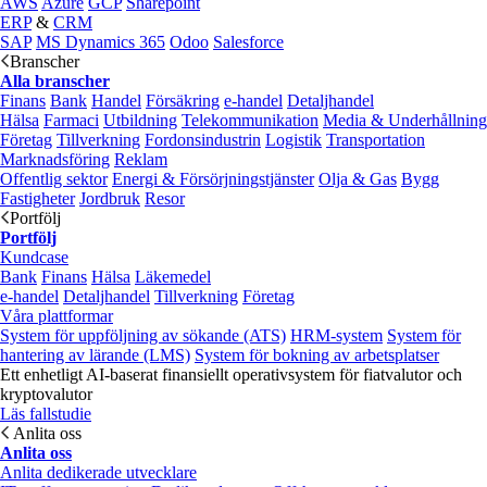
AWS
Azure
GCP
Sharepoint
ERP
&
CRM
SAP
MS Dynamics 365
Odoo
Salesforce
Branscher
Alla branscher
Finans
Bank
Handel
Försäkring
e‑handel
Detaljhandel
Hälsa
Farmaci
Utbildning
Telekommunikation
Media & Underhållning
Företag
Tillverkning
Fordonsindustrin
Logistik
Transportation
Marknadsföring
Reklam
Offentlig sektor
Energi & Försörjningstjänster
Olja & Gas
Bygg
Fastigheter
Jordbruk
Resor
Portfölj
Portfölj
Kundcase
Bank
Finans
Hälsa
Läkemedel
e‑handel
Detaljhandel
Tillverkning
Företag
Våra plattformar
System för uppföljning av sökande (ATS)
HRM-system
System för
hantering av lärande (LMS)
System för bokning av arbetsplatser
Ett enhetligt AI-baserat finansiellt operativsystem för fiatvalutor och
kryptovalutor
Läs fallstudie
Anlita oss
Anlita oss
Anlita dedikerade utvecklare