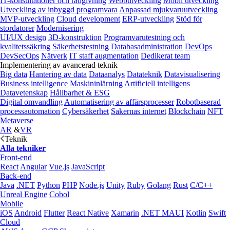
IT-konsultationer och rådgivning
Webbutveckling
Mobil utveckling
Utveckling av inbyggd programvara
Anpassad mjukvaruutveckling
MVP-utveckling
Cloud development
ERP-utveckling
Stöd för
stordatorer
Modernisering
UI/UX design
3D-konstruktion
Programvarutestning och
kvalitetssäkring
Säkerhetstestning
Databasadministration
DevOps
DevSecOps
Nätverk
IT staff augmentation
Dedikerat team
Implementering av avancerad teknik
Big data
Hantering av data
Dataanalys
Datateknik
Datavisualisering
Business intelligence
Maskininlärning
Artificiell intelligens
Datavetenskap
Hållbarhet & ESG
Digital omvandling
Automatisering av affärsprocesser
Robotbaserad
processautomation
Cybersäkerhet
Sakernas internet
Blockchain
NFT
Metaverse
AR
&
VR
Teknik
Alla tekniker
Front-end
React
Angular
Vue.js
JavaScript
Back-end
Java
.NET
Python
PHP
Node.js
Unity
Ruby
Golang
Rust
C/C++
Unreal Engine
Cobol
Mobile
iOS
Android
Flutter
React Native
Xamarin
.NET MAUI
Kotlin
Swift
Cloud