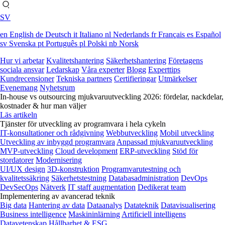
SV
en
English
de
Deutsch
it
Italiano
nl
Nederlands
fr
Français
es
Español
sv
Svenska
pt
Português
pl
Polski
nb
Norsk
Hur vi arbetar
Kvalitetshantering
Säkerhetshantering
Företagens
sociala ansvar
Ledarskap
Våra experter
Blogg
Experttips
Kundrecensioner
Tekniska partners
Certifieringar
Utmärkelser
Evenemang
Nyhetsrum
In-house vs outsourcing mjukvaruutveckling 2026: fördelar, nackdelar,
kostnader & hur man väljer
Läs artikeln
Tjänster för utveckling av programvara i hela cykeln
IT-konsultationer och rådgivning
Webbutveckling
Mobil utveckling
Utveckling av inbyggd programvara
Anpassad mjukvaruutveckling
MVP-utveckling
Cloud development
ERP-utveckling
Stöd för
stordatorer
Modernisering
UI/UX design
3D-konstruktion
Programvarutestning och
kvalitetssäkring
Säkerhetstestning
Databasadministration
DevOps
DevSecOps
Nätverk
IT staff augmentation
Dedikerat team
Implementering av avancerad teknik
Big data
Hantering av data
Dataanalys
Datateknik
Datavisualisering
Business intelligence
Maskininlärning
Artificiell intelligens
Datavetenskap
Hållbarhet & ESG