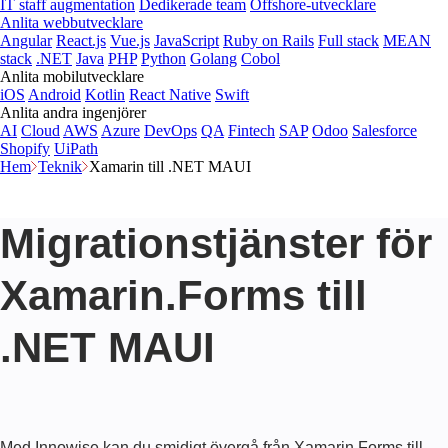
IT staff augmentation
Dedikerade team
Offshore-utvecklare
Anlita webbutvecklare
Angular
React.js
Vue.js
JavaScript
Ruby on Rails
Full stack
MEAN
stack
.NET
Java
PHP
Python
Golang
Cobol
Anlita mobilutvecklare
iOS
Android
Kotlin
React Native
Swift
Anlita andra ingenjörer
AI
Cloud
AWS
Azure
DevOps
QA
Fintech
SAP
Odoo
Salesforce
Shopify
UiPath
Hem
Teknik
Xamarin till .NET MAUI
Migrationstjänster för
Xamarin.Forms till
.NET MAUI
Med Innowise kan du smidigt övergå från Xamarin.Forms till