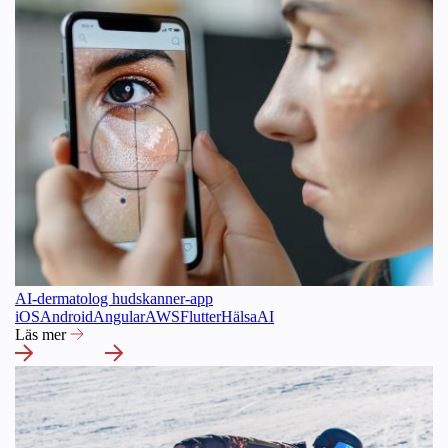
AI-dermatolog hudskanner-app
iOS
Android
Angular
AWS
Flutter
Hälsa
AI
Läs mer