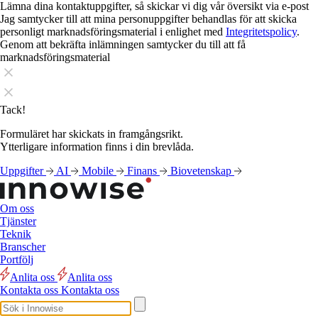
Lämna dina kontaktuppgifter, så skickar vi dig vår översikt via e-post
Jag samtycker till att mina personuppgifter behandlas för att skicka
personligt marknadsföringsmaterial i enlighet med
Integritetspolicy
.
Genom att bekräfta inlämningen samtycker du till att få
marknadsföringsmaterial
Tack!
Formuläret har skickats in framgångsrikt.
Ytterligare information finns i din brevlåda.
Uppgifter
AI
Mobile
Finans
Biovetenskap
Om oss
Tjänster
Teknik
Branscher
Portfölj
Anlita oss
Anlita oss
Kontakta oss
Kontakta oss