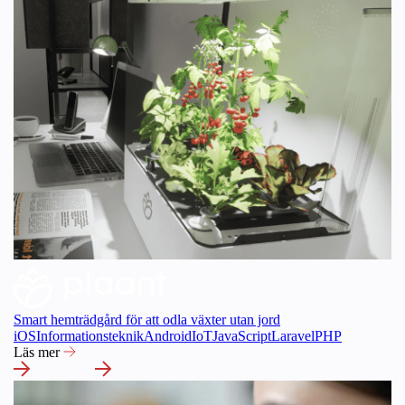
Smart hemträdgård för att odla växter utan jord
iOS
Informationsteknik
Android
IoT
JavaScript
Laravel
PHP
Läs mer