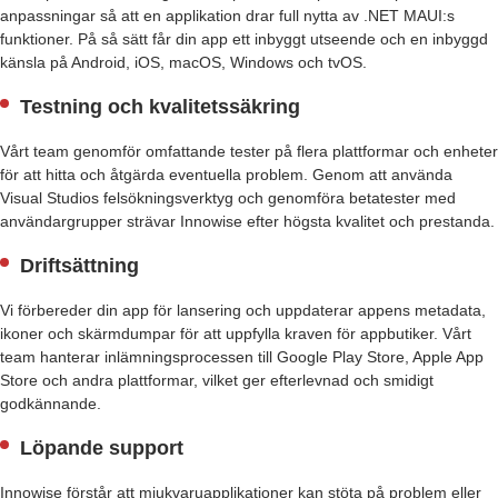
anpassningar så att en applikation drar full nytta av .NET MAUI:s
funktioner. På så sätt får din app ett inbyggt utseende och en inbyggd
känsla på Android, iOS, macOS, Windows och tvOS.
Testning och kvalitetssäkring
Vårt team genomför omfattande tester på flera plattformar och enheter
för att hitta och åtgärda eventuella problem. Genom att använda
Visual Studios felsökningsverktyg och genomföra betatester med
användargrupper strävar Innowise efter högsta kvalitet och prestanda.
Driftsättning
Vi förbereder din app för lansering och uppdaterar appens metadata,
ikoner och skärmdumpar för att uppfylla kraven för appbutiker. Vårt
team hanterar inlämningsprocessen till Google Play Store, Apple App
Store och andra plattformar, vilket ger efterlevnad och smidigt
godkännande.
Löpande support
Innowise förstår att mjukvaruapplikationer kan stöta på problem eller