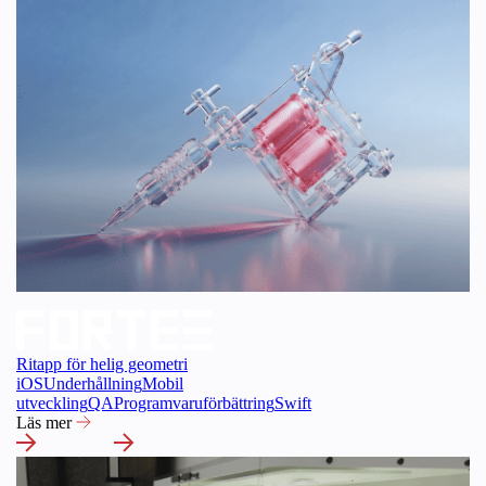
Ritapp för helig geometri
iOS
Underhållning
Mobil
utveckling
QA
Programvaruförbättring
Swift
Läs mer