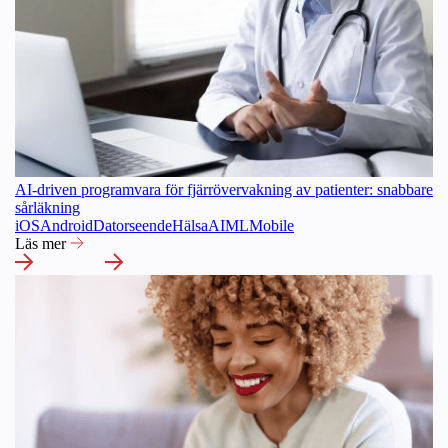
AI-driven programvara för fjärrövervakning av patienter: snabbare
sårläkning
iOS
Android
Datorseende
Hälsa
AI
ML
Mobile
Läs mer