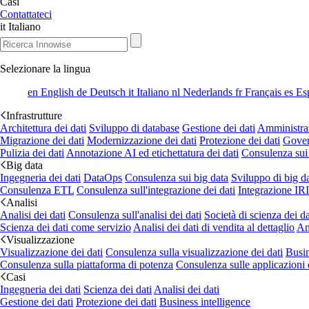
Casi
Contattateci
it
Italiano
Selezionare la lingua
en
English
de
Deutsch
it
Italiano
nl
Nederlands
fr
Français
es
Es
Infrastrutture
Architettura dei dati
Sviluppo di database
Gestione dei dati
Amministraz
Migrazione dei dati
Modernizzazione dei dati
Protezione dei dati
Gover
Pulizia dei dati
Annotazione AI ed etichettatura dei dati
Consulenza sui
Big data
Ingegneria dei dati
DataOps
Consulenza sui big data
Sviluppo di big d
Consulenza ETL
Consulenza sull'integrazione dei dati
Integrazione IR
Analisi
Analisi dei dati
Consulenza sull'analisi dei dati
Società di scienza dei da
Scienza dei dati come servizio
Analisi dei dati di vendita al dettaglio
Ana
Visualizzazione
Visualizzazione dei dati
Consulenza sulla visualizzazione dei dati
Busin
Consulenza sulla piattaforma di potenza
Consulenza sulle applicazioni 
Casi
Ingegneria dei dati
Scienza dei dati
Analisi dei dati
Gestione dei dati
Protezione dei dati
Business intelligence