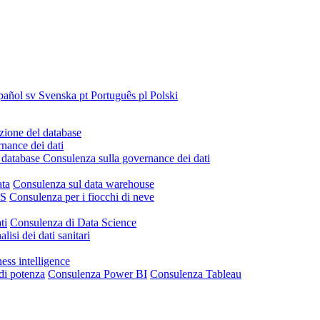
pañol
sv
Svenska
pt
Português
pl
Polski
ione del database
nance dei dati
 database
Consulenza sulla governance dei dati
ata
Consulenza sul data warehouse
IS
Consulenza per i fiocchi di neve
ti
Consulenza di Data Science
lisi dei dati sanitari
ess intelligence
di potenza
Consulenza Power BI
Consulenza Tableau