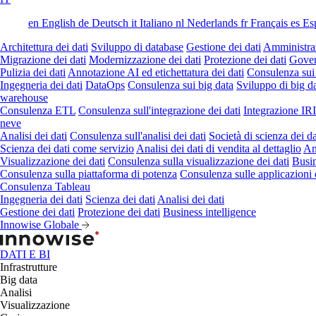
en
English
de
Deutsch
it
Italiano
nl
Nederlands
fr
Français
es
Es
Architettura dei dati
Sviluppo di database
Gestione dei dati
Amministraz
Migrazione dei dati
Modernizzazione dei dati
Protezione dei dati
Gover
Pulizia dei dati
Annotazione AI ed etichettatura dei dati
Consulenza sui
Ingegneria dei dati
DataOps
Consulenza sui big data
Sviluppo di big d
warehouse
Consulenza ETL
Consulenza sull'integrazione dei dati
Integrazione IR
neve
Analisi dei dati
Consulenza sull'analisi dei dati
Società di scienza dei da
Scienza dei dati come servizio
Analisi dei dati di vendita al dettaglio
Ana
Visualizzazione dei dati
Consulenza sulla visualizzazione dei dati
Busin
Consulenza sulla piattaforma di potenza
Consulenza sulle applicazioni 
Consulenza Tableau
Ingegneria dei dati
Scienza dei dati
Analisi dei dati
Gestione dei dati
Protezione dei dati
Business intelligence
Innowise Globale
DATI E BI
Infrastrutture
Big data
Analisi
Visualizzazione