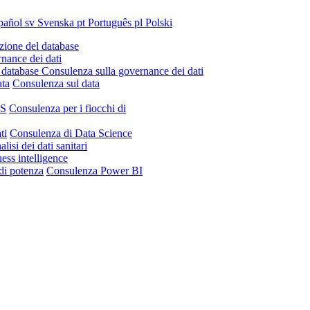
pañol
sv
Svenska
pt
Português
pl
Polski
ione del database
nance dei dati
 database
Consulenza sulla governance dei dati
ata
Consulenza sul data
IS
Consulenza per i fiocchi di
ti
Consulenza di Data Science
lisi dei dati sanitari
ess intelligence
di potenza
Consulenza Power BI