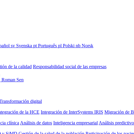
pañol
sv
Svenska
pt
Português
pl
Polski
nb
Norsk
ión de la calidad
Responsabilidad social de las empresas
Roman Sen
Transformación digital
ntegración de la HCE
Integración de InterSystems IRIS
Migración de B
cia clínica
Análisis de datos
Inteligencia empresarial
Análisis predictivo
 y SiMD
Gestión de la salud de la población
Participación de los pacie