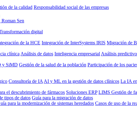
ión de la calidad
Responsabilidad social de las empresas
Roman Sen
Transformación digital
ntegración de la HCE
Integración de InterSystems IRIS
Migración de B
cia clínica
Análisis de datos
Inteligencia empresarial
Análisis predictivo
 y SiMD
Gestión de la salud de la población
Participación de los pacie
gico
Consultoría de IA
AI y ML en la gestión de datos clínicos
La IA en
ara el descubrimiento de fármacos
Soluciones ERP
LIMS
Gestión de f
e tipos de datos
Guía para la migración de datos
uía para la modernización de sistemas heredados
Casos de uso de la r