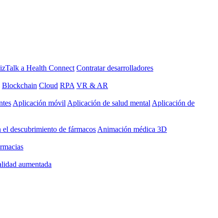
izTalk a Health Connect
Contratar desarrolladores
Blockchain
Cloud
RPA
VR & AR
ntes
Aplicación móvil
Aplicación de salud mental
Aplicación de
 el descubrimiento de fármacos
Animación médica 3D
armacias
ealidad aumentada