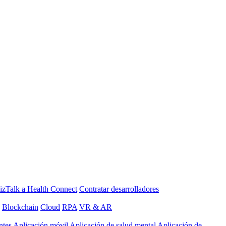
izTalk a Health Connect
Contratar desarrolladores
Blockchain
Cloud
RPA
VR & AR
ntes
Aplicación móvil
Aplicación de salud mental
Aplicación de