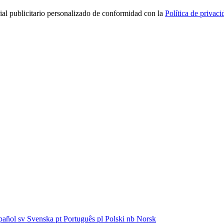
rial publicitario personalizado de conformidad con la
Política de privaci
pañol
sv
Svenska
pt
Português
pl
Polski
nb
Norsk