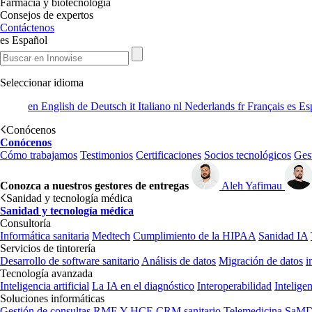
Farmacia y biotecnología
Consejos de expertos
Contáctenos
es
Español
Seleccionar idioma
en
English
de
Deutsch
it
Italiano
nl
Nederlands
fr
Français
es
Es
Conócenos
Conócenos
Cómo trabajamos
Testimonios
Certificaciones
Socios tecnológicos
Gest
Conozca a nuestros gestores de entregas
Aleh Yafimau
Sanidad y tecnología médica
Sanidad y tecnología médica
Consultoría
Informática sanitaria
Medtech
Cumplimiento de la HIPAA
Sanidad IA
Servicios de tintorería
Desarrollo de software sanitario
Análisis de datos
Migración de datos
i
Tecnología avanzada
Inteligencia artificial
La IA en el diagnóstico
Interoperabilidad
Inteligen
Soluciones informáticas
Gestión de consultas
RME Y HCE
CRM sanitario
Telemedicina
SaMD