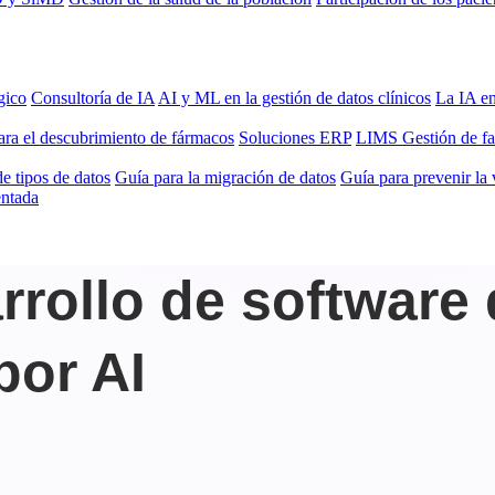
gico
Consultoría de IA
AI y ML en la gestión de datos clínicos
La IA en
ara el descubrimiento de fármacos
Soluciones ERP
LIMS
Gestión de f
e tipos de datos
Guía para la migración de datos
Guía para prevenir la 
entada
rrollo de software 
por AI