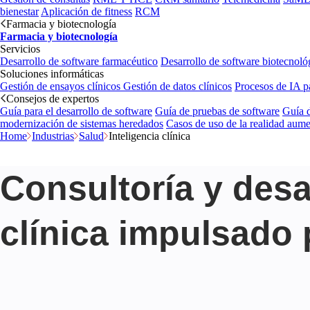
bienestar
Aplicación de fitness
RCM
Farmacia y biotecnología
Farmacia y biotecnología
Servicios
Desarrollo de software farmacéutico
Desarrollo de software biotecnoló
Soluciones informáticas
Gestión de ensayos clínicos
Gestión de datos clínicos
Procesos de IA p
Consejos de expertos
Guía para el desarrollo de software
Guía de pruebas de software
Guía d
modernización de sistemas heredados
Casos de uso de la realidad aum
Home
Industrias
Salud
Inteligencia clínica
Consultoría y desa
clínica impulsado 