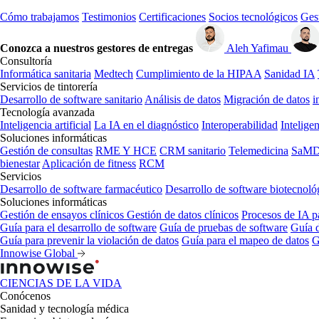
Cómo trabajamos
Testimonios
Certificaciones
Socios tecnológicos
Gest
Conozca a nuestros gestores de entregas
Aleh Yafimau
Consultoría
Informática sanitaria
Medtech
Cumplimiento de la HIPAA
Sanidad IA
Servicios de tintorería
Desarrollo de software sanitario
Análisis de datos
Migración de datos
i
Tecnología avanzada
Inteligencia artificial
La IA en el diagnóstico
Interoperabilidad
Inteligen
Soluciones informáticas
Gestión de consultas
RME Y HCE
CRM sanitario
Telemedicina
SaMD
bienestar
Aplicación de fitness
RCM
Servicios
Desarrollo de software farmacéutico
Desarrollo de software biotecnoló
Soluciones informáticas
Gestión de ensayos clínicos
Gestión de datos clínicos
Procesos de IA p
Guía para el desarrollo de software
Guía de pruebas de software
Guía d
Guía para prevenir la violación de datos
Guía para el mapeo de datos
G
Innowise Global
CIENCIAS DE LA VIDA
Conócenos
Sanidad y tecnología médica