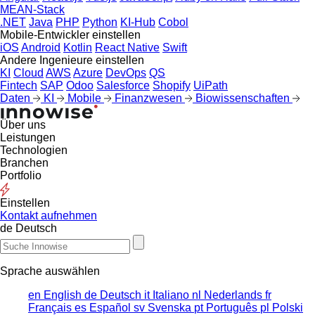
MEAN-Stack
.NET
Java
PHP
Python
KI-Hub
Cobol
Mobile-Entwickler einstellen
iOS
Android
Kotlin
React Native
Swift
Andere Ingenieure einstellen
KI
Cloud
AWS
Azure
DevOps
QS
Fintech
SAP
Odoo
Salesforce
Shopify
UiPath
Daten
KI
Mobile
Finanzwesen
Biowissenschaften
Über uns
Leistungen
Technologien
Branchen
Portfolio
Einstellen
Kontakt aufnehmen
de
Deutsch
Sprache auswählen
en
English
de
Deutsch
it
Italiano
nl
Nederlands
fr
Français
es
Español
sv
Svenska
pt
Português
pl
Polski