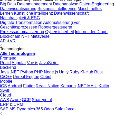
Big Data
Datenmanagement
Datenanalyse
Daten-Engineering
Datenvisualisierung
Business Intelligence
Maschinelles
Lernen
Künstliche Intelligenz
Datenwissenschaft
Nachhaltigkeit & ESG
Digitale Transformation
Automatisierung von
Geschäftsprozessen
Robotergesteuerte
Prozessautomatisierung
Cybersicherheit
Internet der Dinge
Blockchain
NFT
Metaverse
AR
&
VR
Technologien
Alle Technologien
Frontend
React
Angular
Vue.js
JavaScript
Backend
Java
.NET
Python
PHP
Node.js
Unity
Ruby
KI-Hub
Rust
C/C++
Unreal Engine
Cobol
Mobile
iOS
Android
Flutter
React Native
Xamarin
.NET MAUI
Kotlin
Swift
Cloud
AWS
Azure
GCP
Sharepoint
ERP
&
CRM
SAP
MS Dynamics 365
Odoo
Salesforce