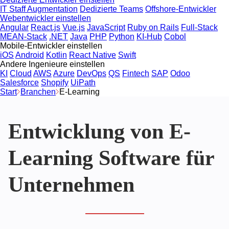
IT Staff Augmentation
Dedizierte Teams
Offshore-Entwickler
Webentwickler einstellen
Angular
React.js
Vue.js
JavaScript
Ruby on Rails
Full-Stack
MEAN-Stack
.NET
Java
PHP
Python
KI-Hub
Cobol
Mobile-Entwickler einstellen
iOS
Android
Kotlin
React Native
Swift
Andere Ingenieure einstellen
KI
Cloud
AWS
Azure
DevOps
QS
Fintech
SAP
Odoo
Salesforce
Shopify
UiPath
Start
Branchen
E-Learning
Entwicklung von E-
Learning Software für
Unternehmen