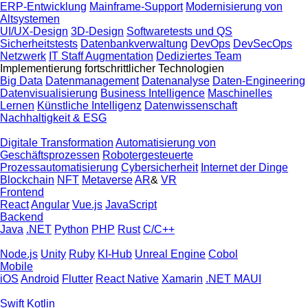
ERP-Entwicklung
Mainframe-Support
Modernisierung von
Altsystemen
UI/UX-Design
3D-Design
Softwaretests und QS
Sicherheitstests
Datenbankverwaltung
DevOps
DevSecOps
Netzwerk
IT Staff Augmentation
Dediziertes Team
Implementierung fortschrittlicher Technologien
Big Data
Datenmanagement
Datenanalyse
Daten-Engineering
Datenvisualisierung
Business Intelligence
Maschinelles
Lernen
Künstliche Intelligenz
Datenwissenschaft
Nachhaltigkeit & ESG
Digitale Transformation
Automatisierung von
Geschäftsprozessen
Robotergesteuerte
Prozessautomatisierung
Cybersicherheit
Internet der Dinge
Blockchain
NFT
Metaverse
AR
&
VR
Frontend
React
Angular
Vue.js
JavaScript
Backend
Java
.NET
Python
PHP
Rust
C/C++
Node.js
Unity
Ruby
KI-Hub
Unreal Engine
Cobol
Mobile
iOS
Android
Flutter
React Native
Xamarin
.NET MAUI
Swift
Kotlin