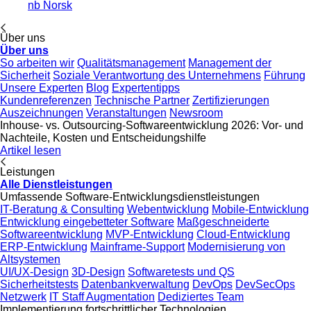
nb
Norsk
Über uns
Über uns
So arbeiten wir
Qualitätsmanagement
Management der
Sicherheit
Soziale Verantwortung des Unternehmens
Führung
Unsere Experten
Blog
Expertentipps
Kundenreferenzen
Technische Partner
Zertifizierungen
Auszeichnungen
Veranstaltungen
Newsroom
Inhouse- vs. Outsourcing-Softwareentwicklung 2026: Vor- und
Nachteile, Kosten und Entscheidungshilfe
Artikel lesen
Leistungen
Alle Dienstleistungen
Umfassende Software-Entwicklungsdienstleistungen
IT-Beratung & Consulting
Webentwicklung
Mobile-Entwicklung
Entwicklung eingebetteter Software
Maßgeschneiderte
Softwareentwicklung
MVP-Entwicklung
Cloud-Entwicklung
ERP-Entwicklung
Mainframe-Support
Modernisierung von
Altsystemen
UI/UX-Design
3D-Design
Softwaretests und QS
Sicherheitstests
Datenbankverwaltung
DevOps
DevSecOps
Netzwerk
IT Staff Augmentation
Dediziertes Team
Implementierung fortschrittlicher Technologien