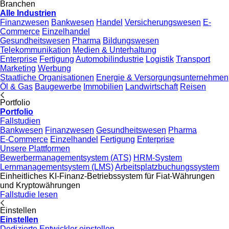
Branchen
Alle Industrien
Finanzwesen
Bankwesen
Handel
Versicherungswesen
E-
Commerce
Einzelhandel
Gesundheitswesen
Pharma
Bildungswesen
Telekommunikation
Medien & Unterhaltung
Enterprise
Fertigung
Automobilindustrie
Logistik
Transport
Marketing
Werbung
Staatliche Organisationen
Energie & Versorgungsunternehmen
Öl & Gas
Baugewerbe
Immobilien
Landwirtschaft
Reisen
Portfolio
Portfolio
Fallstudien
Bankwesen
Finanzwesen
Gesundheitswesen
Pharma
E-Commerce
Einzelhandel
Fertigung
Enterprise
Unsere Plattformen
Bewerbermanagementsystem (ATS)
HRM-System
Lernmanagementsystem (LMS)
Arbeitsplatzbuchungssystem
Einheitliches KI-Finanz-Betriebssystem für Fiat-Währungen
und Kryptowährungen
Fallstudie lesen
Einstellen
Einstellen
Dedizierte Entwickler einstellen