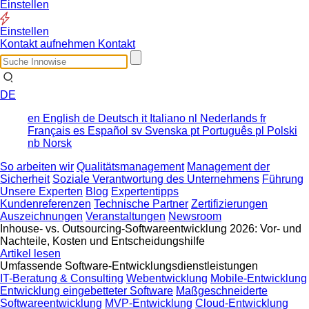
Einstellen
Einstellen
Kontakt aufnehmen
Kontakt
DE
en
English
de
Deutsch
it
Italiano
nl
Nederlands
fr
Français
es
Español
sv
Svenska
pt
Português
pl
Polski
nb
Norsk
So arbeiten wir
Qualitätsmanagement
Management der
Sicherheit
Soziale Verantwortung des Unternehmens
Führung
Unsere Experten
Blog
Expertentipps
Kundenreferenzen
Technische Partner
Zertifizierungen
Auszeichnungen
Veranstaltungen
Newsroom
Inhouse- vs. Outsourcing-Softwareentwicklung 2026: Vor- und
Nachteile, Kosten und Entscheidungshilfe
Artikel lesen
Umfassende Software-Entwicklungsdienstleistungen
IT-Beratung & Consulting
Webentwicklung
Mobile-Entwicklung
Entwicklung eingebetteter Software
Maßgeschneiderte
Softwareentwicklung
MVP-Entwicklung
Cloud-Entwicklung