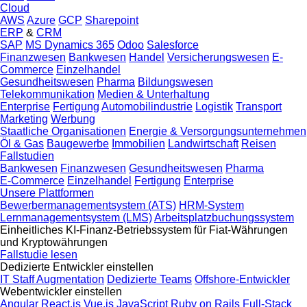
Cloud
AWS
Azure
GCP
Sharepoint
ERP
&
CRM
SAP
MS Dynamics 365
Odoo
Salesforce
Finanzwesen
Bankwesen
Handel
Versicherungswesen
E-
Commerce
Einzelhandel
Gesundheitswesen
Pharma
Bildungswesen
Telekommunikation
Medien & Unterhaltung
Enterprise
Fertigung
Automobilindustrie
Logistik
Transport
Marketing
Werbung
Staatliche Organisationen
Energie & Versorgungsunternehmen
Öl & Gas
Baugewerbe
Immobilien
Landwirtschaft
Reisen
Fallstudien
Bankwesen
Finanzwesen
Gesundheitswesen
Pharma
E-Commerce
Einzelhandel
Fertigung
Enterprise
Unsere Plattformen
Bewerbermanagementsystem (ATS)
HRM-System
Lernmanagementsystem (LMS)
Arbeitsplatzbuchungssystem
Einheitliches KI-Finanz-Betriebssystem für Fiat-Währungen
und Kryptowährungen
Fallstudie lesen
Dedizierte Entwickler einstellen
IT Staff Augmentation
Dedizierte Teams
Offshore-Entwickler
Webentwickler einstellen
Angular
React.js
Vue.js
JavaScript
Ruby on Rails
Full-Stack