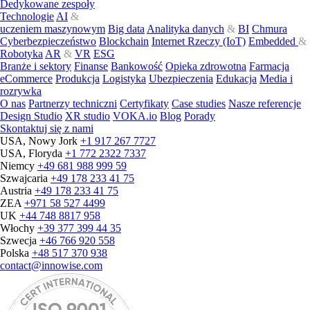
Dedykowane zespoły
Technologie
AI
&
uczeniem maszynowym
Big data
Analityka danych
&
BI
Chmura
Cyberbezpieczeństwo
Blockchain
Internet Rzeczy (IoT)
Embedded
&
Robotyka
AR
&
VR
ESG
Branże i sektory
Finanse
Bankowość
Opieka zdrowotna
Farmacja
eCommerce
Produkcja
Logistyka
Ubezpieczenia
Edukacja
Media i
rozrywka
O nas
Partnerzy techniczni
Certyfikaty
Case studies
Nasze referencje
Design Studio
XR studio
VOKA.io
Blog
Porady
Skontaktuj się z nami
USA, Nowy Jork
+1 917 267 7727
USA, Floryda
+1 772 2322 7337
Niemcy
+49 681 988 999 59
Szwajcaria
+49 178 233 41 75
Austria
+49 178 233 41 75
ZEA
+971 58 527 4499
UK
+44 748 8817 958
Włochy
+39 377 399 44 35
Szwecja
+46 766 920 558
Polska
+48 517 370 938
contact@innowise.com