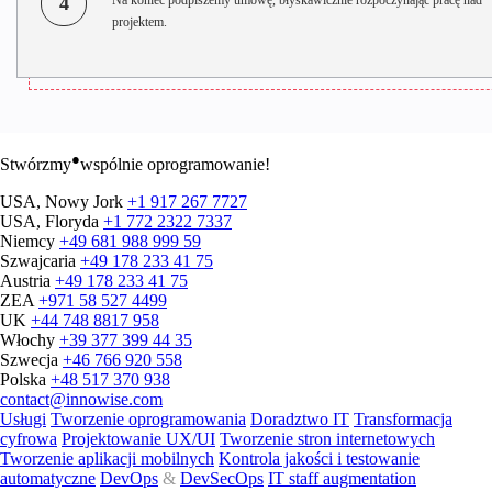
4
projektem.
●
Stwórzmy
wspólnie oprogramowanie!
USA, Nowy Jork
+1 917 267 7727
USA, Floryda
+1 772 2322 7337
Niemcy
+49 681 988 999 59
Szwajcaria
+49 178 233 41 75
Austria
+49 178 233 41 75
ZEA
+971 58 527 4499
UK
+44 748 8817 958
Włochy
+39 377 399 44 35
Szwecja
+46 766 920 558
Polska
+48 517 370 938
contact@innowise.com
Usługi
Tworzenie oprogramowania
Doradztwo IT
Transformacja
cyfrowa
Projektowanie UX/UI
Tworzenie stron internetowych
Tworzenie aplikacji mobilnych
Kontrola jakości i testowanie
automatyczne
DevOps
&
DevSecOps
IT staff augmentation