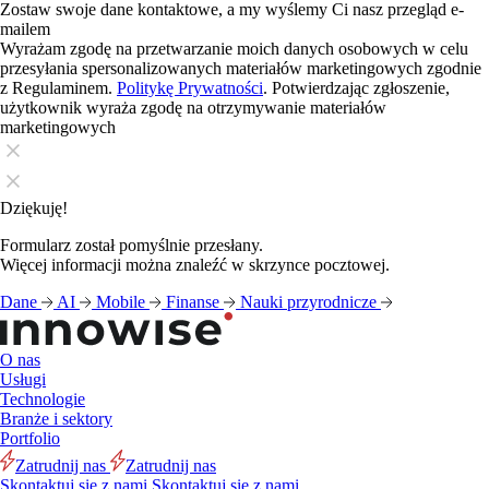
Zostaw swoje dane kontaktowe, a my wyślemy Ci nasz przegląd e-
mailem
Wyrażam zgodę na przetwarzanie moich danych osobowych w celu
przesyłania spersonalizowanych materiałów marketingowych zgodnie
z Regulaminem.
Politykę Prywatności
. Potwierdzając zgłoszenie,
użytkownik wyraża zgodę na otrzymywanie materiałów
marketingowych
Dziękuję!
Formularz został pomyślnie przesłany.
Więcej informacji można znaleźć w skrzynce pocztowej.
Dane
AI
Mobile
Finanse
Nauki przyrodnicze
O nas
Usługi
Technologie
Branże i sektory
Portfolio
Zatrudnij nas
Zatrudnij nas
Skontaktuj się z nami
Skontaktuj się z nami