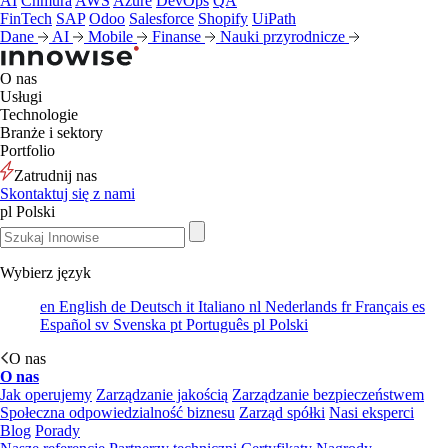
AI
Chmura
AWS
Azure
DevOps
QA
FinTech
SAP
Odoo
Salesforce
Shopify
UiPath
Dane
AI
Mobile
Finanse
Nauki przyrodnicze
O nas
Usługi
Technologie
Branże i sektory
Portfolio
Zatrudnij nas
Skontaktuj się z nami
pl
Polski
Wybierz język
en
English
de
Deutsch
it
Italiano
nl
Nederlands
fr
Français
es
Español
sv
Svenska
pt
Português
pl
Polski
O nas
O nas
Jak operujemy
Zarządzanie jakością
Zarządzanie bezpieczeństwem
Społeczna odpowiedzialność biznesu
Zarząd spółki
Nasi eksperci
Blog
Porady