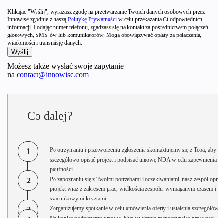
Klikając "Wyślij", wyrażasz zgodę na przetwarzanie Twoich danych osobowych przez
Innowise zgodnie z naszą
Politykę Prywatności
w celu przekazania Ci odpowiednich
informacji. Podając numer telefonu, zgadzasz się na kontakt za pośrednictwem połączeń
głosowych, SMS-ów lub komunikatorów. Mogą obowiązywać opłaty za połączenia,
wiadomości i transmisję danych.
Możesz także wysłać swoje zapytanie
na
contact@innowise.com
Co dalej?
1
Po otrzymaniu i przetworzeniu zgłoszenia skontaktujemy się z Tobą, aby
szczegółowo opisać projekt i podpisać umowę NDA w celu zapewnienia
poufności.
2
Po zapoznaniu się z Twoimi potrzebami i oczekiwaniami, nasz zespół opr
projekt wraz z zakresem prac, wielkością zespołu, wymaganym czasem i
szacunkowymi kosztami.
3
Zorganizujemy spotkanie w celu omówienia oferty i ustalenia szczegółów
Na koniec podpiszemy umowę, błyskawicznie rozpoczynając pracę nad