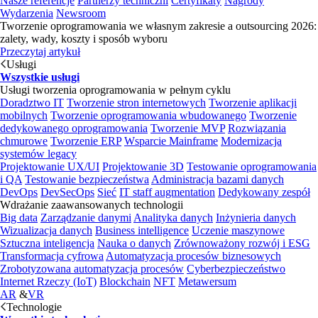
Nasze referencje
Partnerzy techniczni
Certyfikaty
Nagrody
Wydarzenia
Newsroom
Tworzenie oprogramowania we własnym zakresie a outsourcing 2026:
zalety, wady, koszty i sposób wyboru
Przeczytaj artykuł
Usługi
Wszystkie usługi
Usługi tworzenia oprogramowania w pełnym cyklu
Doradztwo IT
Tworzenie stron internetowych
Tworzenie aplikacji
mobilnych
Tworzenie oprogramowania wbudowanego
Tworzenie
dedykowanego oprogramowania
Tworzenie MVP
Rozwiązania
chmurowe
Tworzenie ERP
Wsparcie Mainframe
Modernizacja
systemów legacy
Projektowanie UX/UI
Projektowanie 3D
Testowanie oprogramowania
i QA
Testowanie bezpieczeństwa
Administracja bazami danych
DevOps
DevSecOps
Sieć
IT staff augmentation
Dedykowany zespół
Wdrażanie zaawansowanych technologii
Big data
Zarządzanie danymi
Analityka danych
Inżynieria danych
Wizualizacja danych
Business intelligence
Uczenie maszynowe
Sztuczna inteligencja
Nauka o danych
Zrównoważony rozwój i ESG
Transformacja cyfrowa
Automatyzacja procesów biznesowych
Zrobotyzowana automatyzacja procesów
Cyberbezpieczeństwo
Internet Rzeczy (IoT)
Blockchain
NFT
Metawersum
AR
&
VR
Technologie