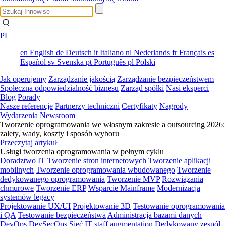
PL
en
English
de
Deutsch
it
Italiano
nl
Nederlands
fr
Français
es
Español
sv
Svenska
pt
Português
pl
Polski
Jak operujemy
Zarządzanie jakością
Zarządzanie bezpieczeństwem
Społeczna odpowiedzialność biznesu
Zarząd spółki
Nasi eksperci
Blog
Porady
Nasze referencje
Partnerzy techniczni
Certyfikaty
Nagrody
Wydarzenia
Newsroom
Tworzenie oprogramowania we własnym zakresie a outsourcing 2026:
zalety, wady, koszty i sposób wyboru
Przeczytaj artykuł
Usługi tworzenia oprogramowania w pełnym cyklu
Doradztwo IT
Tworzenie stron internetowych
Tworzenie aplikacji
mobilnych
Tworzenie oprogramowania wbudowanego
Tworzenie
dedykowanego oprogramowania
Tworzenie MVP
Rozwiązania
chmurowe
Tworzenie ERP
Wsparcie Mainframe
Modernizacja
systemów legacy
Projektowanie UX/UI
Projektowanie 3D
Testowanie oprogramowania
i QA
Testowanie bezpieczeństwa
Administracja bazami danych
DevOps
DevSecOps
Sieć
IT staff augmentation
Dedykowany zespół