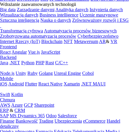
Wdrażanie zaawansowanych technologii
Big data
Zarządzanie danymi
Analityka danych
Inżynieria danych
Wizualizacja danych
Business intelligence
Uczenie maszynowe
Sztuczna inteligencja
Nauka o danych
Zrównoważony rozwój i ESG
Transformacja cyfrowa
Automatyzacja procesów biznesowych
Zrobotyzowana automatyzacja procesów
Cyberbezpieczeństwo
Internet Rzeczy (IoT)
Blockchain
NFT
Metawersum
AR
&
VR
Frontend
React
Angular
Vue.js
JavaScript
Backend
Java
.NET
Python
PHP
Rust
C/C++
Node.js
Unity
Ruby
Golang
Unreal Engine
Cobol
Mobile
iOS
Android
Flutter
React Native
Xamarin
.NET MAUI
Swift
Kotlin
Chmura
AWS
Azure
GCP
Sharepoint
ERP
&
CRM
SAP
MS Dynamics 365
Odoo
Salesforce
Finanse
Bankowość
Trading
Ubezpieczenia
eCommerce
Handel
detaliczny
Opieka zdrowotna
Farmacja
Edukacja
Telekomunikacja
Media i