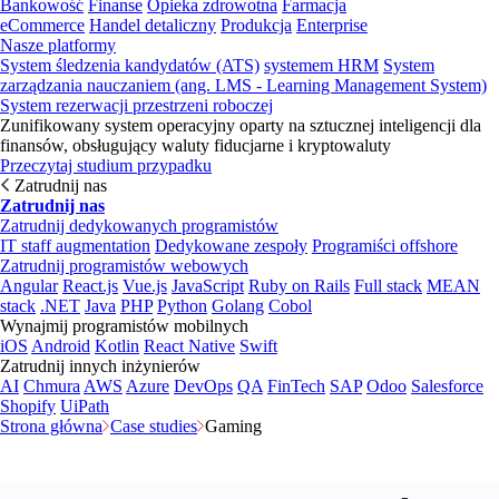
Bankowość
Finanse
Opieka zdrowotna
Farmacja
eCommerce
Handel detaliczny
Produkcja
Enterprise
Nasze platformy
System śledzenia kandydatów (ATS)
systemem HRM
System
zarządzania nauczaniem (ang. LMS - Learning Management System)
System rezerwacji przestrzeni roboczej
Zunifikowany system operacyjny oparty na sztucznej inteligencji dla
finansów, obsługujący waluty fiducjarne i kryptowaluty
Przeczytaj studium przypadku
Zatrudnij nas
Zatrudnij nas
Zatrudnij dedykowanych programistów
IT staff augmentation
Dedykowane zespoły
Programiści offshore
Zatrudnij programistów webowych
Angular
React.js
Vue.js
JavaScript
Ruby on Rails
Full stack
MEAN
stack
.NET
Java
PHP
Python
Golang
Cobol
Wynajmij programistów mobilnych
iOS
Android
Kotlin
React Native
Swift
Zatrudnij innych inżynierów
AI
Chmura
AWS
Azure
DevOps
QA
FinTech
SAP
Odoo
Salesforce
Shopify
UiPath
Strona główna
Case studies
Gaming