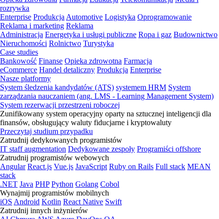
rozrywka
Enterprise
Produkcja
Automotive
Logistyka
Oprogramowanie
Reklama i marketing
Reklama
Administracja
Energetyka i usługi publiczne
Ropa i gaz
Budownictwo
Nieruchomości
Rolnictwo
Turystyka
Case studies
Bankowość
Finanse
Opieka zdrowotna
Farmacja
eCommerce
Handel detaliczny
Produkcja
Enterprise
Nasze platformy
System śledzenia kandydatów (ATS)
systemem HRM
System
zarządzania nauczaniem (ang. LMS - Learning Management System)
System rezerwacji przestrzeni roboczej
Zunifikowany system operacyjny oparty na sztucznej inteligencji dla
finansów, obsługujący waluty fiducjarne i kryptowaluty
Przeczytaj studium przypadku
Zatrudnij dedykowanych programistów
IT staff augmentation
Dedykowane zespoły
Programiści offshore
Zatrudnij programistów webowych
Angular
React.js
Vue.js
JavaScript
Ruby on Rails
Full stack
MEAN
stack
.NET
Java
PHP
Python
Golang
Cobol
Wynajmij programistów mobilnych
iOS
Android
Kotlin
React Native
Swift
Zatrudnij innych inżynierów