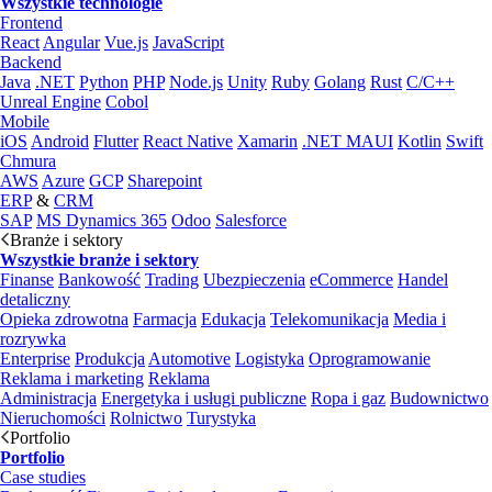
Wszystkie technologie
Frontend
React
Angular
Vue.js
JavaScript
Backend
Java
.NET
Python
PHP
Node.js
Unity
Ruby
Golang
Rust
C/C++
Unreal Engine
Cobol
Mobile
iOS
Android
Flutter
React Native
Xamarin
.NET MAUI
Kotlin
Swift
Chmura
AWS
Azure
GCP
Sharepoint
ERP
&
CRM
SAP
MS Dynamics 365
Odoo
Salesforce
Branże i sektory
Wszystkie branże i sektory
Finanse
Bankowość
Trading
Ubezpieczenia
eCommerce
Handel
detaliczny
Opieka zdrowotna
Farmacja
Edukacja
Telekomunikacja
Media i
rozrywka
Enterprise
Produkcja
Automotive
Logistyka
Oprogramowanie
Reklama i marketing
Reklama
Administracja
Energetyka i usługi publiczne
Ropa i gaz
Budownictwo
Nieruchomości
Rolnictwo
Turystyka
Portfolio
Portfolio
Case studies