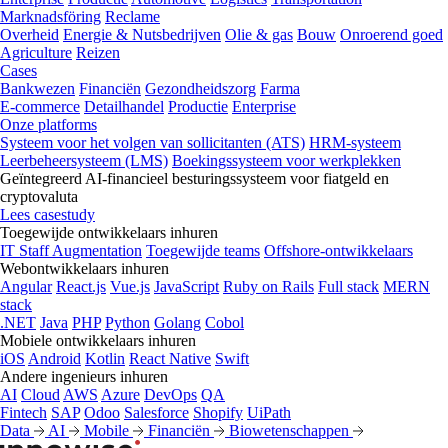
Marknadsföring
Reclame
Overheid
Energie & Nutsbedrijven
Olie & gas
Bouw
Onroerend goed
Agriculture
Reizen
Cases
Bankwezen
Financiën
Gezondheidszorg
Farma
E-commerce
Detailhandel
Productie
Enterprise
Onze platforms
Systeem voor het volgen van sollicitanten (ATS)
HRM-systeem
Leerbeheersysteem (LMS)
Boekingssysteem voor werkplekken
Geïntegreerd AI-financieel besturingssysteem voor fiatgeld en
cryptovaluta
Lees casestudy
Toegewijde ontwikkelaars inhuren
IT Staff Augmentation
Toegewijde teams
Offshore-ontwikkelaars
Webontwikkelaars inhuren
Angular
React.js
Vue.js
JavaScript
Ruby on Rails
Full stack
MERN
stack
.NET
Java
PHP
Python
Golang
Cobol
Mobiele ontwikkelaars inhuren
iOS
Android
Kotlin
React Native
Swift
Andere ingenieurs inhuren
AI
Cloud
AWS
Azure
DevOps
QA
Fintech
SAP
Odoo
Salesforce
Shopify
UiPath
Data
AI
Mobile
Financiën
Biowetenschappen