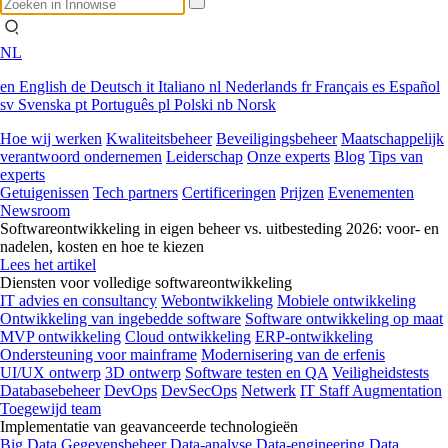
NL
en
English
de
Deutsch
it
Italiano
nl
Nederlands
fr
Français
es
Español
sv
Svenska
pt
Português
pl
Polski
nb
Norsk
Hoe wij werken
Kwaliteitsbeheer
Beveiligingsbeheer
Maatschappelijk
verantwoord ondernemen
Leiderschap
Onze experts
Blog
Tips van
experts
Getuigenissen
Tech partners
Certificeringen
Prijzen
Evenementen
Newsroom
Softwareontwikkeling in eigen beheer vs. uitbesteding 2026: voor- en
nadelen, kosten en hoe te kiezen
Lees het artikel
Diensten voor volledige softwareontwikkeling
IT advies en consultancy
Webontwikkeling
Mobiele ontwikkeling
Ontwikkeling van ingebedde software
Software ontwikkeling op maat
MVP ontwikkeling
Cloud ontwikkeling
ERP-ontwikkeling
Ondersteuning voor mainframe
Modernisering van de erfenis
UI/UX ontwerp
3D ontwerp
Software testen en QA
Veiligheidstests
Databasebeheer
DevOps
DevSecOps
Netwerk
IT Staff Augmentation
Toegewijd team
Implementatie van geavanceerde technologieën
Big Data
Gegevensbeheer
Data-analyse
Data-engineering
Data