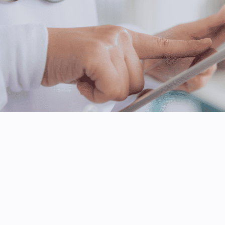
Financiën
Betrouwbaar beheer van productgegevens
Verbeterde klantervaring
Effectievere marketing