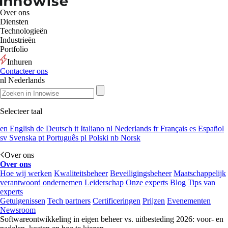
Over ons
Diensten
Technologieën
Industrieën
Portfolio
Inhuren
Contacteer ons
nl
Nederlands
Selecteer taal
en
English
de
Deutsch
it
Italiano
nl
Nederlands
fr
Français
es
Español
sv
Svenska
pt
Português
pl
Polski
nb
Norsk
Over ons
Over ons
Hoe wij werken
Kwaliteitsbeheer
Beveiligingsbeheer
Maatschappelijk
verantwoord ondernemen
Leiderschap
Onze experts
Blog
Tips van
experts
Getuigenissen
Tech partners
Certificeringen
Prijzen
Evenementen
Newsroom
Softwareontwikkeling in eigen beheer vs. uitbesteding 2026: voor- en