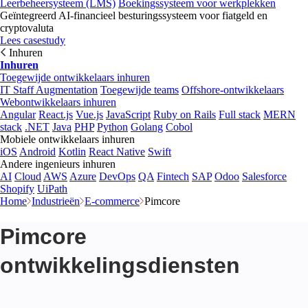
Leerbeheersysteem (LMS)
Boekingssysteem voor werkplekken
Geïntegreerd AI-financieel besturingssysteem voor fiatgeld en
cryptovaluta
Lees casestudy
Inhuren
Inhuren
Toegewijde ontwikkelaars inhuren
IT Staff Augmentation
Toegewijde teams
Offshore-ontwikkelaars
Webontwikkelaars inhuren
Angular
React.js
Vue.js
JavaScript
Ruby on Rails
Full stack
MERN
stack
.NET
Java
PHP
Python
Golang
Cobol
Mobiele ontwikkelaars inhuren
iOS
Android
Kotlin
React Native
Swift
Andere ingenieurs inhuren
AI
Cloud
AWS
Azure
DevOps
QA
Fintech
SAP
Odoo
Salesforce
Shopify
UiPath
Home
Industrieën
E-commerce
Pimcore
Pimcore
ontwikkelingsdiensten