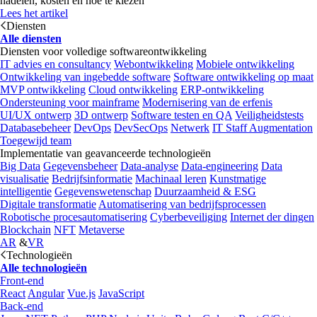
nadelen, kosten en hoe te kiezen
Lees het artikel
Diensten
Alle diensten
Diensten voor volledige softwareontwikkeling
IT advies en consultancy
Webontwikkeling
Mobiele ontwikkeling
Ontwikkeling van ingebedde software
Software ontwikkeling op maat
MVP ontwikkeling
Cloud ontwikkeling
ERP-ontwikkeling
Ondersteuning voor mainframe
Modernisering van de erfenis
UI/UX ontwerp
3D ontwerp
Software testen en QA
Veiligheidstests
Databasebeheer
DevOps
DevSecOps
Netwerk
IT Staff Augmentation
Toegewijd team
Implementatie van geavanceerde technologieën
Big Data
Gegevensbeheer
Data-analyse
Data-engineering
Data
visualisatie
Bedrijfsinformatie
Machinaal leren
Kunstmatige
intelligentie
Gegevenswetenschap
Duurzaamheid & ESG
Digitale transformatie
Automatisering van bedrijfsprocessen
Robotische procesautomatisering
Cyberbeveiliging
Internet der dingen
Blockchain
NFT
Metaverse
AR
&
VR
Technologieën
Alle technologieën
Front-end
React
Angular
Vue.js
JavaScript
Back-end