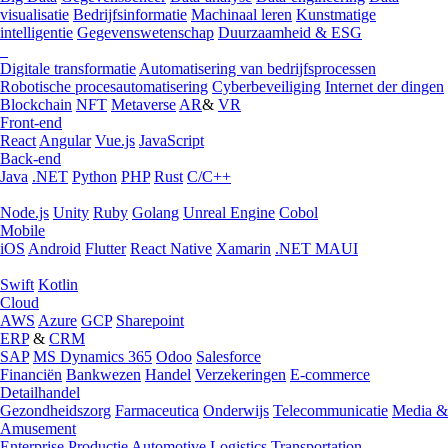
visualisatie
Bedrijfsinformatie
Machinaal leren
Kunstmatige
intelligentie
Gegevenswetenschap
Duurzaamheid & ESG
Digitale transformatie
Automatisering van bedrijfsprocessen
Robotische procesautomatisering
Cyberbeveiliging
Internet der dingen
Blockchain
NFT
Metaverse
AR
&
VR
Front-end
React
Angular
Vue.js
JavaScript
Back-end
Java
.NET
Python
PHP
Rust
C/C++
Node.js
Unity
Ruby
Golang
Unreal Engine
Cobol
Mobile
iOS
Android
Flutter
React Native
Xamarin
.NET MAUI
Swift
Kotlin
Cloud
AWS
Azure
GCP
Sharepoint
ERP
&
CRM
SAP
MS Dynamics 365
Odoo
Salesforce
Financiën
Bankwezen
Handel
Verzekeringen
E-commerce
Detailhandel
Gezondheidszorg
Farmaceutica
Onderwijs
Telecommunicatie
Media &
Amusement
Enterprise
Productie
Automotive
Logistics
Transportation