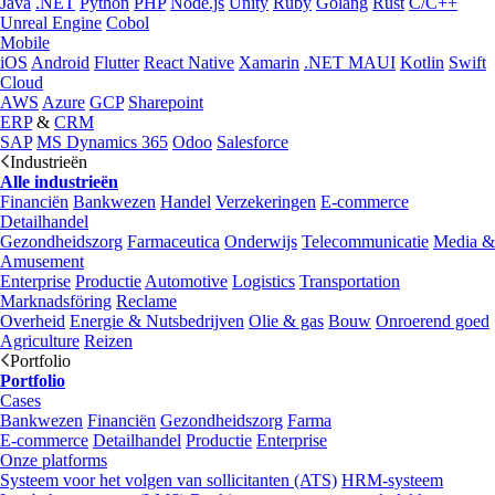
Java
.NET
Python
PHP
Node.js
Unity
Ruby
Golang
Rust
C/C++
Unreal Engine
Cobol
Mobile
iOS
Android
Flutter
React Native
Xamarin
.NET MAUI
Kotlin
Swift
Cloud
AWS
Azure
GCP
Sharepoint
ERP
&
CRM
SAP
MS Dynamics 365
Odoo
Salesforce
Industrieën
Alle industrieën
Financiën
Bankwezen
Handel
Verzekeringen
E-commerce
Detailhandel
Gezondheidszorg
Farmaceutica
Onderwijs
Telecommunicatie
Media &
Amusement
Enterprise
Productie
Automotive
Logistics
Transportation
Marknadsföring
Reclame
Overheid
Energie & Nutsbedrijven
Olie & gas
Bouw
Onroerend goed
Agriculture
Reizen
Portfolio
Portfolio
Cases
Bankwezen
Financiën
Gezondheidszorg
Farma
E-commerce
Detailhandel
Productie
Enterprise
Onze platforms
Systeem voor het volgen van sollicitanten (ATS)
HRM-systeem