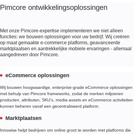
en de klantloyaliteit te vergroten.
Onze experts plannen, volgen en analyseren campagneprestaties om ervoor
Pimcore ontwikkelingsoplossingen
te zorgen dat uw marketinginspanningen zo effectief mogelijk zijn en u
het best mogelijke rendement op uw investering opleveren.
Met onze Pimcore-expertise implementeren we niet alleen
functies: we bouwen oplossingen voor uw bedrijf. Wij creëren
op maat gemaakte e-commerce platforms, geavanceerde
marktplaatsen en aantrekkelijke mobiele ervaringen - allemaal
aangedreven door Pimcore.
eCommerce oplossingen
Wij bouwen hoogwaardige, enterprise-grade eCommerce oplossingen
met behulp van Pimcore frameworks, zodat de merken miljoenen
producten, attributen, SKU's, media-assets en eCommerce activiteiten
kunnen beheren vanaf een gecentraliseerd platform.
Marktplaatsen
Innowise helpt bedrijven om online groot te worden met platforms die