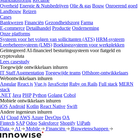
Marknadsföring
Reclame
Overheid
Energie & Nutsbedrijven
Olie & gas
Bouw
Onroerend goed
Landbouw
Reizen
Cases
Bankwezen
Financiën
Gezondheidszorg
Farma
E-commerce
Detailhandel
Productie
Onderneming
Onze platforms
Systeem voor het volgen van sollicitanten (ATS)
HRM-systeem
Leerbeheersysteem (LMS)
Boekingssysteem voor werkplekken
Geïntegreerd AI-financieel besturingssysteem voor fiatgeld en
cryptovaluta
Lees casestudy
Toegewijde ontwikkelaars inhuren
IT Staff Augmentation
Toegewijde teams
Offshore-ontwikkelaars
Webontwikkelaars inhuren
Angular
React.js
Vue.js
JavaScript
Ruby on Rails
Full stack
MERN
stack
.NET
Java
PHP
Python
Golang
Cobol
Mobiele ontwikkelaars inhuren
iOS
Android
Kotlin
React Native
Swift
Andere ingenieurs inhuren
AI
Cloud
AWS
Azure
DevOps
QA
Fintech
SAP
Odoo
Salesforce
Shopify
UiPath
Data
AI
Mobile
Financiën
Biowetenschappen