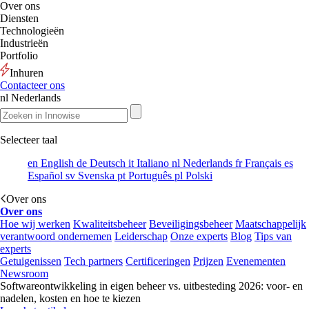
Over ons
Diensten
Technologieën
Industrieën
Portfolio
Inhuren
Contacteer ons
nl
Nederlands
Selecteer taal
en
English
de
Deutsch
it
Italiano
nl
Nederlands
fr
Français
es
Español
sv
Svenska
pt
Português
pl
Polski
Over ons
Over ons
Hoe wij werken
Kwaliteitsbeheer
Beveiligingsbeheer
Maatschappelijk
verantwoord ondernemen
Leiderschap
Onze experts
Blog
Tips van
experts
Getuigenissen
Tech partners
Certificeringen
Prijzen
Evenementen
Newsroom
Softwareontwikkeling in eigen beheer vs. uitbesteding 2026: voor- en
nadelen, kosten en hoe te kiezen