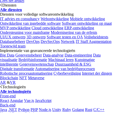
Lees het artikel
Diensten
Alle diensten
Diensten voor volledige softwareontwikkeling
IT advies en consultancy
Webontwikkeling
Mobiele ontwikkeling
Ontwikkeling van ingebedde software
Software ontwikkeling op maat
MVP ontwikkeling
Cloud ontwikkeling
ERP-ontwikkeling
Ondersteuning voor mainframe
Modernisering van de erfenis
UI/UX ontwerp
3D ontwerp
Software testen en QA
Veiligheidstests
Databasebeheer
DevOps
DevSecOps
Netwerk
IT Staff Augmentation
Toegewijd team
Implementatie van geavanceerde technologieën
Big Data
Gegevensbeheer
Data-analyse
Data-engineering
Data
visualisatie
Bedrijfsinformatie
Machinaal leren
Kunstmatige
intelligentie
Gegevenswetenschap
Duurzaamheid & ESG
Digitale transformatie
Automatisering van bedrijfsprocessen
Robotische procesautomatisering
Cyberbeveiliging
Internet der dingen
Blockchain
NFT
Metaverse
AR
&
VR
Technologieën
Alle technologieën
Front-end
React
Angular
Vue.js
JavaScript
Back-end
Java
.NET
Python
PHP
Node.js
Unity
Ruby
Golang
Rust
C/C++