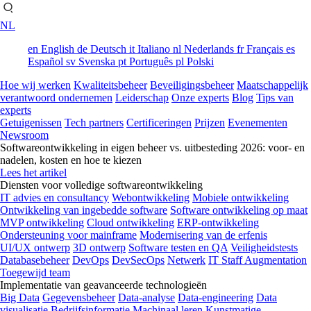
NL
en
English
de
Deutsch
it
Italiano
nl
Nederlands
fr
Français
es
Español
sv
Svenska
pt
Português
pl
Polski
Hoe wij werken
Kwaliteitsbeheer
Beveiligingsbeheer
Maatschappelijk
verantwoord ondernemen
Leiderschap
Onze experts
Blog
Tips van
experts
Getuigenissen
Tech partners
Certificeringen
Prijzen
Evenementen
Newsroom
Softwareontwikkeling in eigen beheer vs. uitbesteding 2026: voor- en
nadelen, kosten en hoe te kiezen
Lees het artikel
Diensten voor volledige softwareontwikkeling
IT advies en consultancy
Webontwikkeling
Mobiele ontwikkeling
Ontwikkeling van ingebedde software
Software ontwikkeling op maat
MVP ontwikkeling
Cloud ontwikkeling
ERP-ontwikkeling
Ondersteuning voor mainframe
Modernisering van de erfenis
UI/UX ontwerp
3D ontwerp
Software testen en QA
Veiligheidstests
Databasebeheer
DevOps
DevSecOps
Netwerk
IT Staff Augmentation
Toegewijd team
Implementatie van geavanceerde technologieën
Big Data
Gegevensbeheer
Data-analyse
Data-engineering
Data
visualisatie
Bedrijfsinformatie
Machinaal leren
Kunstmatige