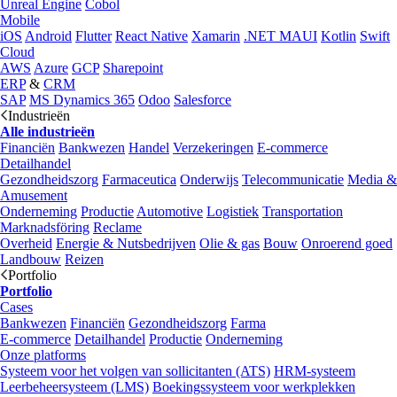
Unreal Engine
Cobol
Mobile
iOS
Android
Flutter
React Native
Xamarin
.NET MAUI
Kotlin
Swift
Cloud
AWS
Azure
GCP
Sharepoint
ERP
&
CRM
SAP
MS Dynamics 365
Odoo
Salesforce
Industrieën
Alle industrieën
Financiën
Bankwezen
Handel
Verzekeringen
E-commerce
Detailhandel
Gezondheidszorg
Farmaceutica
Onderwijs
Telecommunicatie
Media &
Amusement
Onderneming
Productie
Automotive
Logistiek
Transportation
Marknadsföring
Reclame
Overheid
Energie & Nutsbedrijven
Olie & gas
Bouw
Onroerend goed
Landbouw
Reizen
Portfolio
Portfolio
Cases
Bankwezen
Financiën
Gezondheidszorg
Farma
E-commerce
Detailhandel
Productie
Onderneming
Onze platforms
Systeem voor het volgen van sollicitanten (ATS)
HRM-systeem
Leerbeheersysteem (LMS)
Boekingssysteem voor werkplekken