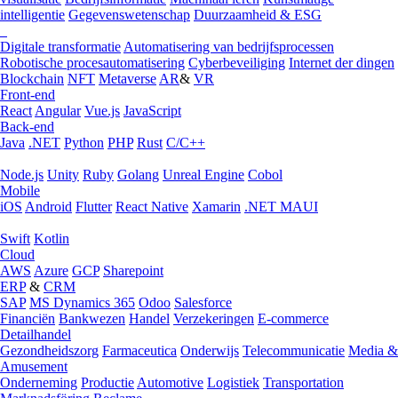
intelligentie
Gegevenswetenschap
Duurzaamheid & ESG
Digitale transformatie
Automatisering van bedrijfsprocessen
Robotische procesautomatisering
Cyberbeveiliging
Internet der dingen
Blockchain
NFT
Metaverse
AR
&
VR
Front-end
React
Angular
Vue.js
JavaScript
Back-end
Java
.NET
Python
PHP
Rust
C/C++
Node.js
Unity
Ruby
Golang
Unreal Engine
Cobol
Mobile
iOS
Android
Flutter
React Native
Xamarin
.NET MAUI
Swift
Kotlin
Cloud
AWS
Azure
GCP
Sharepoint
ERP
&
CRM
SAP
MS Dynamics 365
Odoo
Salesforce
Financiën
Bankwezen
Handel
Verzekeringen
E-commerce
Detailhandel
Gezondheidszorg
Farmaceutica
Onderwijs
Telecommunicatie
Media &
Amusement
Onderneming
Productie
Automotive
Logistiek
Transportation