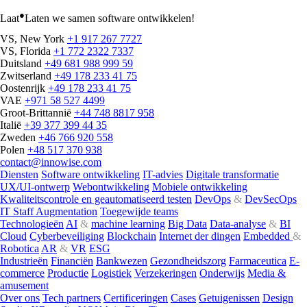
●
Laat
Laten we samen software ontwikkelen!
VS, New York
+1 917 267 7727
VS, Florida
+1 772 2322 7337
Duitsland
+49 681 988 999 59
Zwitserland
+49 178 233 41 75
Oostenrijk
+49 178 233 41 75
VAE
+971 58 527 4499
Groot-Brittannië
+44 748 8817 958
Italië
+39 377 399 44 35
Zweden
+46 766 920 558
Polen
+48 517 370 938
contact@innowise.com
Diensten
Software ontwikkeling
IT-advies
Digitale transformatie
UX/UI-ontwerp
Webontwikkeling
Mobiele ontwikkeling
Kwaliteitscontrole en geautomatiseerd testen
DevOps
&
DevSecOps
IT Staff Augmentation
Toegewijde teams
Technologieën
AI
&
machine learning
Big Data
Data-analyse
&
BI
Cloud
Cyberbeveiliging
Blockchain
Internet der dingen
Embedded
&
Robotica
AR
&
VR
ESG
Industrieën
Financiën
Bankwezen
Gezondheidszorg
Farmaceutica
E-
commerce
Productie
Logistiek
Verzekeringen
Onderwijs
Media &
amusement
Over ons
Tech partners
Certificeringen
Cases
Getuigenissen
Design