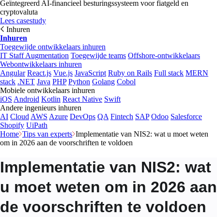
Geïntegreerd AI-financieel besturingssysteem voor fiatgeld en
cryptovaluta
Lees casestudy
Inhuren
Inhuren
Toegewijde ontwikkelaars inhuren
IT Staff Augmentation
Toegewijde teams
Offshore-ontwikkelaars
Webontwikkelaars inhuren
Angular
React.js
Vue.js
JavaScript
Ruby on Rails
Full stack
MERN
stack
.NET
Java
PHP
Python
Golang
Cobol
Mobiele ontwikkelaars inhuren
iOS
Android
Kotlin
React Native
Swift
Andere ingenieurs inhuren
AI
Cloud
AWS
Azure
DevOps
QA
Fintech
SAP
Odoo
Salesforce
Shopify
UiPath
Home
Tips van experts
Implementatie van NIS2: wat u moet weten
om in 2026 aan de voorschriften te voldoen
Implementatie van NIS2: wat
u moet weten om in 2026 aan
de voorschriften te voldoen