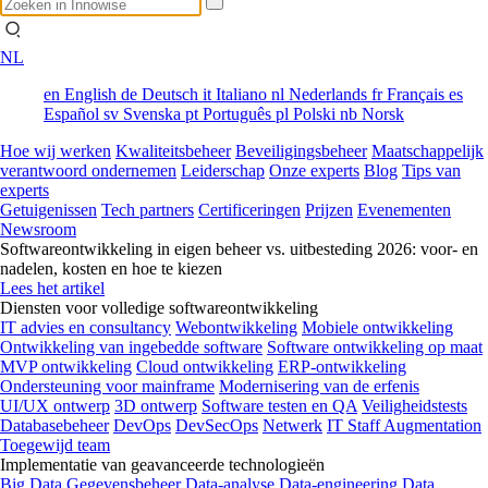
NL
en
English
de
Deutsch
it
Italiano
nl
Nederlands
fr
Français
es
Español
sv
Svenska
pt
Português
pl
Polski
nb
Norsk
Hoe wij werken
Kwaliteitsbeheer
Beveiligingsbeheer
Maatschappelijk
verantwoord ondernemen
Leiderschap
Onze experts
Blog
Tips van
experts
Getuigenissen
Tech partners
Certificeringen
Prijzen
Evenementen
Newsroom
Softwareontwikkeling in eigen beheer vs. uitbesteding 2026: voor- en
nadelen, kosten en hoe te kiezen
Lees het artikel
Diensten voor volledige softwareontwikkeling
IT advies en consultancy
Webontwikkeling
Mobiele ontwikkeling
Ontwikkeling van ingebedde software
Software ontwikkeling op maat
MVP ontwikkeling
Cloud ontwikkeling
ERP-ontwikkeling
Ondersteuning voor mainframe
Modernisering van de erfenis
UI/UX ontwerp
3D ontwerp
Software testen en QA
Veiligheidstests
Databasebeheer
DevOps
DevSecOps
Netwerk
IT Staff Augmentation
Toegewijd team
Implementatie van geavanceerde technologieën
Big Data
Gegevensbeheer
Data-analyse
Data-engineering
Data