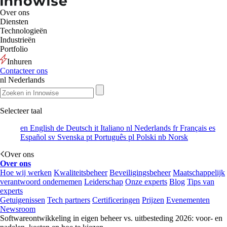
Over ons
Diensten
Technologieën
Industrieën
Portfolio
Inhuren
Contacteer ons
nl
Nederlands
Selecteer taal
en
English
de
Deutsch
it
Italiano
nl
Nederlands
fr
Français
es
Español
sv
Svenska
pt
Português
pl
Polski
nb
Norsk
Over ons
Over ons
Hoe wij werken
Kwaliteitsbeheer
Beveiligingsbeheer
Maatschappelijk
verantwoord ondernemen
Leiderschap
Onze experts
Blog
Tips van
experts
Getuigenissen
Tech partners
Certificeringen
Prijzen
Evenementen
Newsroom
Softwareontwikkeling in eigen beheer vs. uitbesteding 2026: voor- en