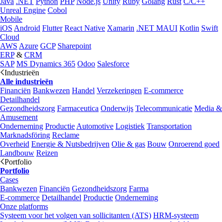
Java
.NET
Python
PHP
Node.js
Unity
Ruby
Golang
Rust
C/C++
Unreal Engine
Cobol
Mobile
iOS
Android
Flutter
React Native
Xamarin
.NET MAUI
Kotlin
Swift
Cloud
AWS
Azure
GCP
Sharepoint
ERP
&
CRM
SAP
MS Dynamics 365
Odoo
Salesforce
Industrieën
Alle industrieën
Financiën
Bankwezen
Handel
Verzekeringen
E-commerce
Detailhandel
Gezondheidszorg
Farmaceutica
Onderwijs
Telecommunicatie
Media &
Amusement
Onderneming
Productie
Automotive
Logistiek
Transportation
Marknadsföring
Reclame
Overheid
Energie & Nutsbedrijven
Olie & gas
Bouw
Onroerend goed
Landbouw
Reizen
Portfolio
Portfolio
Cases
Bankwezen
Financiën
Gezondheidszorg
Farma
E-commerce
Detailhandel
Productie
Onderneming
Onze platforms
Systeem voor het volgen van sollicitanten (ATS)
HRM-systeem