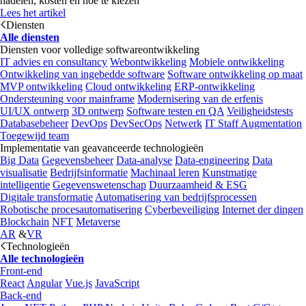
nadelen, kosten en hoe te kiezen
Lees het artikel
Diensten
Alle diensten
Diensten voor volledige softwareontwikkeling
IT advies en consultancy
Webontwikkeling
Mobiele ontwikkeling
Ontwikkeling van ingebedde software
Software ontwikkeling op maat
MVP ontwikkeling
Cloud ontwikkeling
ERP-ontwikkeling
Ondersteuning voor mainframe
Modernisering van de erfenis
UI/UX ontwerp
3D ontwerp
Software testen en QA
Veiligheidstests
Databasebeheer
DevOps
DevSecOps
Netwerk
IT Staff Augmentation
Toegewijd team
Implementatie van geavanceerde technologieën
Big Data
Gegevensbeheer
Data-analyse
Data-engineering
Data
visualisatie
Bedrijfsinformatie
Machinaal leren
Kunstmatige
intelligentie
Gegevenswetenschap
Duurzaamheid & ESG
Digitale transformatie
Automatisering van bedrijfsprocessen
Robotische procesautomatisering
Cyberbeveiliging
Internet der dingen
Blockchain
NFT
Metaverse
AR
&
VR
Technologieën
Alle technologieën
Front-end
React
Angular
Vue.js
JavaScript
Back-end