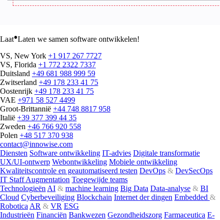
●
Laat
Laten we samen software ontwikkelen!
VS, New York
+1 917 267 7727
VS, Florida
+1 772 2322 7337
Duitsland
+49 681 988 999 59
Zwitserland
+49 178 233 41 75
Oostenrijk
+49 178 233 41 75
VAE
+971 58 527 4499
Groot-Brittannië
+44 748 8817 958
Italië
+39 377 399 44 35
Zweden
+46 766 920 558
Polen
+48 517 370 938
contact@innowise.com
Diensten
Software ontwikkeling
IT-advies
Digitale transformatie
UX/UI-ontwerp
Webontwikkeling
Mobiele ontwikkeling
Kwaliteitscontrole en geautomatiseerd testen
DevOps
&
DevSecOps
IT Staff Augmentation
Toegewijde teams
Technologieën
AI
&
machine learning
Big Data
Data-analyse
&
BI
Cloud
Cyberbeveiliging
Blockchain
Internet der dingen
Embedded
&
Robotica
AR
&
VR
ESG
Industrieën
Financiën
Bankwezen
Gezondheidszorg
Farmaceutica
E-