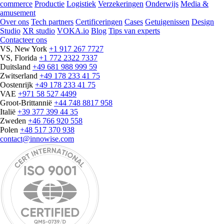
commerce
Productie
Logistiek
Verzekeringen
Onderwijs
Media &
amusement
Over ons
Tech partners
Certificeringen
Cases
Getuigenissen
Design
Studio
XR studio
VOKA.io
Blog
Tips van experts
Contacteer ons
VS, New York
+1 917 267 7727
VS, Florida
+1 772 2322 7337
Duitsland
+49 681 988 999 59
Zwitserland
+49 178 233 41 75
Oostenrijk
+49 178 233 41 75
VAE
+971 58 527 4499
Groot-Brittannië
+44 748 8817 958
Italië
+39 377 399 44 35
Zweden
+46 766 920 558
Polen
+48 517 370 938
contact@innowise.com