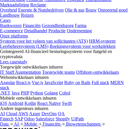
Marknadsföring
Reclame
Overheid
Energie & Nutsbedrijven
Olie & gas
Bouw
Onroerend goed
Landbouw
Reizen
Cases
Bankwezen
Financiën
Gezondheidszorg
Farma
E-commerce
Detailhandel
Productie
Onderneming
Onze platforms
Systeem voor het volgen van sollicitanten (ATS)
HRM-systeem
Leerbeheersysteem (LMS)
Boekingssysteem voor werkplekken
Geïntegreerd AI-financieel besturingssysteem voor fiatgeld en
cryptovaluta
Lees casestudy
Toegewijde ontwikkelaars inhuren
IT Staff Augmentation
Toegewijde teams
Offshore-ontwikkelaars
Webontwikkelaars inhuren
Angular
React.js
Vue.js
JavaScript
Ruby on Rails
Full stack
MERN
stack
.NET
Java
PHP
Python
Golang
Cobol
Mobiele ontwikkelaars inhuren
iOS
Android
Kotlin
React Native
Swift
Andere ingenieurs inhuren
AI
Cloud
AWS
Azure
DevOps
QA
Fintech
SAP
Odoo
Salesforce
Shopify
UiPath
Data
AI
Mobile
Financiën
Biowetenschappen