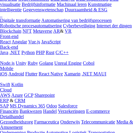
visualisatie
Bedrijfsinformatie
Machinaal leren
Kunstmatige
intelligentie
Gegevenswetenschap
Duurzaamheid & ESG
Digitale transformatie
Automatisering van bedrijfsprocessen
Robotische procesautomatisering
Cyberbeveiliging
Internet der dingen
Blockchain
NFT
Metaverse
AR
&
VR
Front-end
React
Angular
Vue.js
JavaScript
Back-end
Java
.NET
Python
PHP
Rust
C/C++
Node.js
Unity
Ruby
Golang
Unreal Engine
Cobol
Mobile
iOS
Android
Flutter
React Native
Xamarin
.NET MAUI
Swift
Kotlin
Cloud
AWS
Azure
GCP
Sharepoint
ERP
&
CRM
SAP
MS Dynamics 365
Odoo
Salesforce
Financiën
Bankwezen
Handel
Verzekeringen
E-commerce
Detailhandel
Gezondheidszorg
Farmaceutica
Onderwijs
Telecommunicatie
Media &
Amusement
Onderneming
Productie
Automotive
Logistiek
Transportation