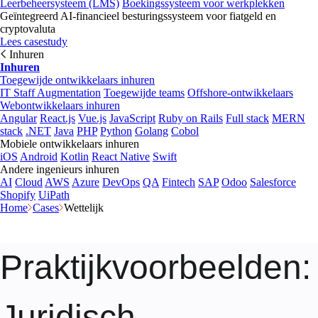
Leerbeheersysteem (LMS)
Boekingssysteem voor werkplekken
Geïntegreerd AI-financieel besturingssysteem voor fiatgeld en
cryptovaluta
Lees casestudy
Inhuren
Inhuren
Toegewijde ontwikkelaars inhuren
IT Staff Augmentation
Toegewijde teams
Offshore-ontwikkelaars
Webontwikkelaars inhuren
Angular
React.js
Vue.js
JavaScript
Ruby on Rails
Full stack
MERN
stack
.NET
Java
PHP
Python
Golang
Cobol
Mobiele ontwikkelaars inhuren
iOS
Android
Kotlin
React Native
Swift
Andere ingenieurs inhuren
AI
Cloud
AWS
Azure
DevOps
QA
Fintech
SAP
Odoo
Salesforce
Shopify
UiPath
Home
Cases
Wettelijk
Praktijkvoorbeelden
:
Juridisch