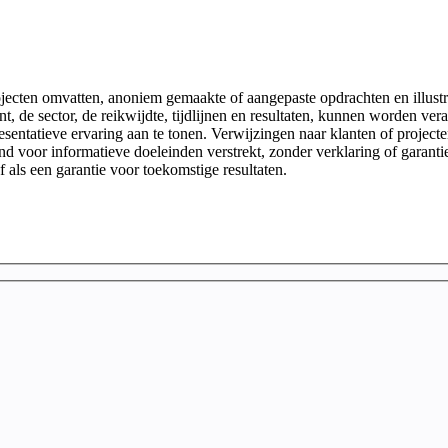
ojecten omvatten, anoniem gemaakte of aangepaste opdrachten en illustr
lant, de sector, de reikwijdte, tijdlijnen en resultaten, kunnen worden
esentatieve ervaring aan te tonen. Verwijzingen naar klanten of project
end voor informatieve doeleinden verstrekt, zonder verklaring of garanti
f als een garantie voor toekomstige resultaten.