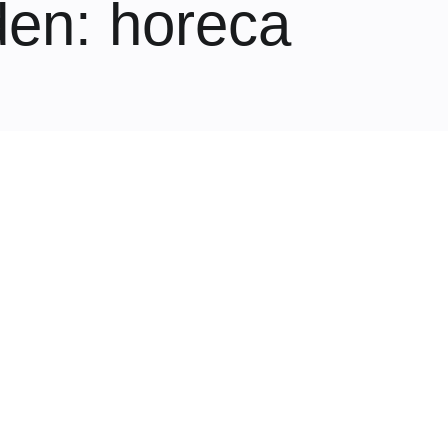
den
: horeca