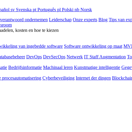
pañol
sv
Svenska
pt
Português
pl
Polski
nb
Norsk
 verantwoord ondernemen
Leiderschap
Onze experts
Blog
Tips van exp
sroom
nadelen, kosten en hoe te kiezen
ikkeling van ingebedde software
Software ontwikkeling op maat
MVP
tabasebeheer
DevOps
DevSecOps
Netwerk
IT Staff Augmentation
To
atie
Bedrijfsinformatie
Machinaal leren
Kunstmatige intelligentie
Gege
 procesautomatisering
Cyberbeveiliging
Internet der dingen
Blockchai