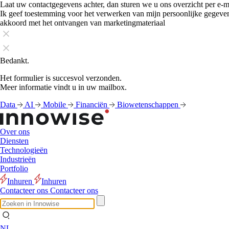
Laat uw contactgegevens achter, dan sturen we u ons overzicht per e-m
Ik geef toestemming voor het verwerken van mijn persoonlijke gegeve
akkoord met het ontvangen van marketingmateriaal
Bedankt.
Het formulier is succesvol verzonden.
Meer informatie vindt u in uw mailbox.
Data
AI
Mobile
Financiën
Biowetenschappen
Over ons
Diensten
Technologieën
Industrieën
Portfolio
Inhuren
Inhuren
Contacteer ons
Contacteer ons
NL