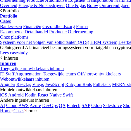
Onderneming
Productie
Automotive
Logistiek
Transportation
Marknad
Overheid
Energie & Nutsbedrijven
Olie & gas
Bouw
Onroerend goed
Portfolio
Portfolio
Cases
Bankwezen
Financiën
Gezondheidszorg
Farma
E-commerce
Detailhandel
Productie
Onderneming
Onze platforms
Systeem voor het volgen van sollicitanten (ATS)
HRM-systeem
Leerb
Geïntegreerd AI-financieel besturingssysteem voor fiatgeld en cryptova
Lees casestudy
Inhuren
Inhuren
Toegewijde ontwikkelaars inhuren
IT Staff Augmentation
Toegewijde teams
Offshore-ontwikkelaars
Webontwikkelaars inhuren
Angular
React.js
Vue.js
JavaScript
Ruby on Rails
Full stack
MERN st
Mobiele ontwikkelaars inhuren
iOS
Android
Kotlin
React Native
Swift
Andere ingenieurs inhuren
AI
Cloud
AWS
Azure
DevOps
QA
Fintech
SAP
Odoo
Salesforce
Sho
Home
Cases
horeca