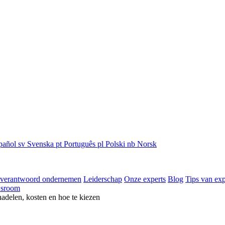
pañol
sv
Svenska
pt
Português
pl
Polski
nb
Norsk
 verantwoord ondernemen
Leiderschap
Onze experts
Blog
Tips van exp
sroom
nadelen, kosten en hoe te kiezen