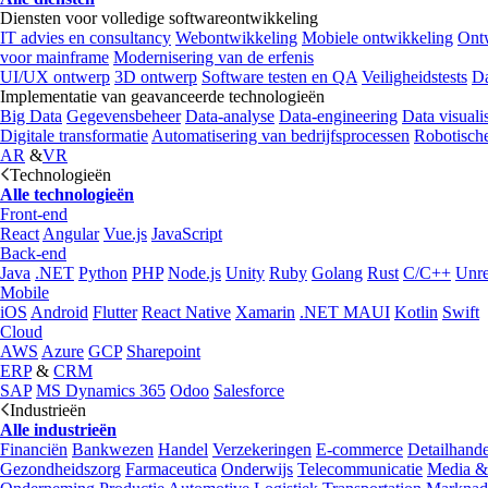
Diensten voor volledige softwareontwikkeling
IT advies en consultancy
Webontwikkeling
Mobiele ontwikkeling
Ontw
voor mainframe
Modernisering van de erfenis
UI/UX ontwerp
3D ontwerp
Software testen en QA
Veiligheidstests
Da
Implementatie van geavanceerde technologieën
Big Data
Gegevensbeheer
Data-analyse
Data-engineering
Data visualis
Digitale transformatie
Automatisering van bedrijfsprocessen
Robotische
AR
&
VR
Technologieën
Alle technologieën
Front-end
React
Angular
Vue.js
JavaScript
Back-end
Java
.NET
Python
PHP
Node.js
Unity
Ruby
Golang
Rust
C/C++
Unre
Mobile
iOS
Android
Flutter
React Native
Xamarin
.NET MAUI
Kotlin
Swift
Cloud
AWS
Azure
GCP
Sharepoint
ERP
&
CRM
SAP
MS Dynamics 365
Odoo
Salesforce
Industrieën
Alle industrieën
Financiën
Bankwezen
Handel
Verzekeringen
E-commerce
Detailhande
Gezondheidszorg
Farmaceutica
Onderwijs
Telecommunicatie
Media &