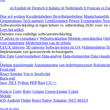
en
English
de
Deutsch
it
Italiano
nl
Nederlands
fr
Français
es
Es
Hoe wij werken
Kwaliteitsbeheer
Beveiligingsbeheer
Maatschappelijk
Getuigenissen
Tech partners
Certificeringen
Prijzen
Evenementen
New
Softwareontwikkeling in eigen beheer vs. uitbesteding 2026: voor- en 
Lees het artikel
Diensten voor volledige softwareontwikkeling
IT advies en consultancy
Webontwikkeling
Mobiele ontwikkeling
Ontw
voor mainframe
Modernisering van de erfenis
UI/UX ontwerp
3D ontwerp
Software testen en QA
Veiligheidstests
Da
Implementatie van geavanceerde technologieën
Big Data
Gegevensbeheer
Data-analyse
Data-engineering
Data visualis
Digitale transformatie
Automatisering van bedrijfsprocessen
Robotische
Front-end
React
Angular
Vue.js
JavaScript
Back-end
Java
.NET
Python
PHP
Rust
C/C++
Node.js
Unity
Ruby
Golang
Unreal Engine
Cobol
Mobile
iOS
Android
Flutter
React Native
Xamarin
.NET MAUI
Swift
Kotlin