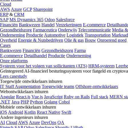
Cloud
AWS
Azure
GCP
Sharepoint
ERP
&
CRM
SAP
MS Dynamics 365
Odoo
Salesforce
Financiën
Bankwezen
Handel
Verzekeringen
E-commerce
Detailhande
Gezondheidszorg
Farmaceutica
Onderwijs
Telecommunicatie
Media &
Onderneming
Productie
Automotive
Logistiek
Transportation
Marknad
Overheid
Energie & Nutsbedrijven
Olie & gas
Bouw
Onroerend goed
Cases
Bankwezen
Financiën
Gezondheidszorg
Farma
E-commerce
Detailhandel
Productie
Onderneming
Onze platforms
Systeem voor het volgen van sollicitanten (ATS)
HRM-systeem
Leerb
Geïntegreerd AI-financieel besturingssysteem voor fiatgeld en cryptova
Lees casestudy
Toegewijde ontwikkelaars inhuren
IT Staff Augmentation
Toegewijde teams
Offshore-ontwikkelaars
Webontwikkelaars inhuren
Angular
React.js
Vue.js
JavaScript
Ruby on Rails
Full stack
MERN st
.NET
Java
PHP
Python
Golang
Cobol
Mobiele ontwikkelaars inhuren
iOS
Android
Kotlin
React Native
Swift
Andere ingenieurs inhuren
AI
Cloud
AWS
Azure
DevOps
QA
Fintech
SAP
Odoo
Salesforce
Shopify
UiPath