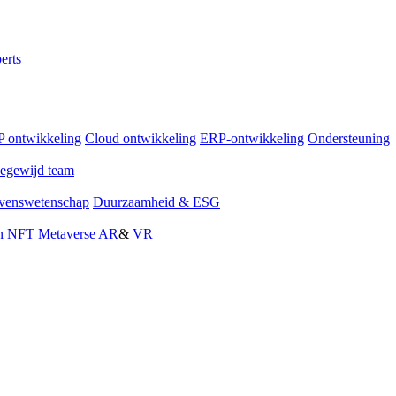
erts
 ontwikkeling
Cloud ontwikkeling
ERP-ontwikkeling
Ondersteuning
egewijd team
venswetenschap
Duurzaamheid & ESG
n
NFT
Metaverse
AR
&
VR