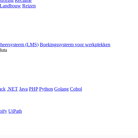
sföring
Reclame
Landbouw
Reizen
eheersysteem (LMS)
Boekingssysteem voor werkplekken
luta
ack
.NET
Java
PHP
Python
Golang
Cobol
pify
UiPath