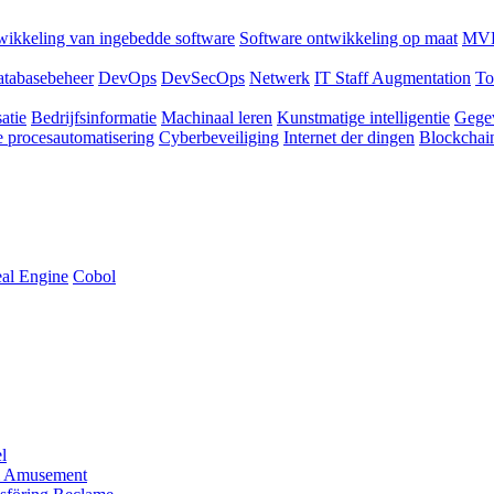
ikkeling van ingebedde software
Software ontwikkeling op maat
MVP
tabasebeheer
DevOps
DevSecOps
Netwerk
IT Staff Augmentation
To
atie
Bedrijfsinformatie
Machinaal leren
Kunstmatige intelligentie
Gege
 procesautomatisering
Cyberbeveiliging
Internet der dingen
Blockchai
al Engine
Cobol
l
 Amusement