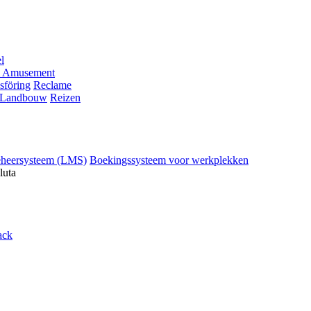
l
 Amusement
sföring
Reclame
Landbouw
Reizen
eheersysteem (LMS)
Boekingssysteem voor werkplekken
luta
ack