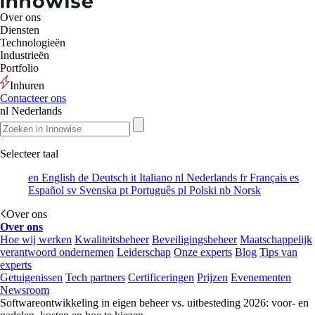
Over ons
Diensten
Technologieën
Industrieën
Portfolio
Inhuren
Contacteer ons
nl
Nederlands
Selecteer taal
en
English
de
Deutsch
it
Italiano
nl
Nederlands
fr
Français
es
Español
sv
Svenska
pt
Português
pl
Polski
nb
Norsk
Over ons
Over ons
Hoe wij werken
Kwaliteitsbeheer
Beveiligingsbeheer
Maatschappelijk
verantwoord ondernemen
Leiderschap
Onze experts
Blog
Tips van
experts
Getuigenissen
Tech partners
Certificeringen
Prijzen
Evenementen
Newsroom
Softwareontwikkeling in eigen beheer vs. uitbesteding 2026: voor- en