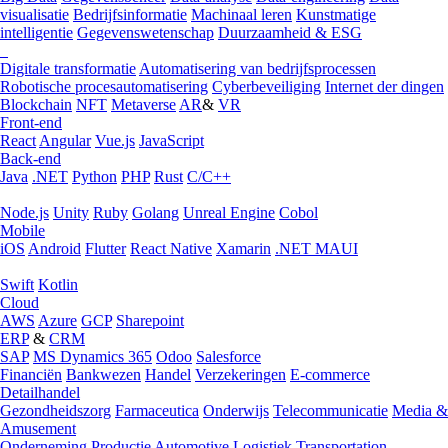
visualisatie
Bedrijfsinformatie
Machinaal leren
Kunstmatige
intelligentie
Gegevenswetenschap
Duurzaamheid & ESG
Digitale transformatie
Automatisering van bedrijfsprocessen
Robotische procesautomatisering
Cyberbeveiliging
Internet der dingen
Blockchain
NFT
Metaverse
AR
&
VR
Front-end
React
Angular
Vue.js
JavaScript
Back-end
Java
.NET
Python
PHP
Rust
C/C++
Node.js
Unity
Ruby
Golang
Unreal Engine
Cobol
Mobile
iOS
Android
Flutter
React Native
Xamarin
.NET MAUI
Swift
Kotlin
Cloud
AWS
Azure
GCP
Sharepoint
ERP
&
CRM
SAP
MS Dynamics 365
Odoo
Salesforce
Financiën
Bankwezen
Handel
Verzekeringen
E-commerce
Detailhandel
Gezondheidszorg
Farmaceutica
Onderwijs
Telecommunicatie
Media &
Amusement
Onderneming
Productie
Automotive
Logistiek
Transportation