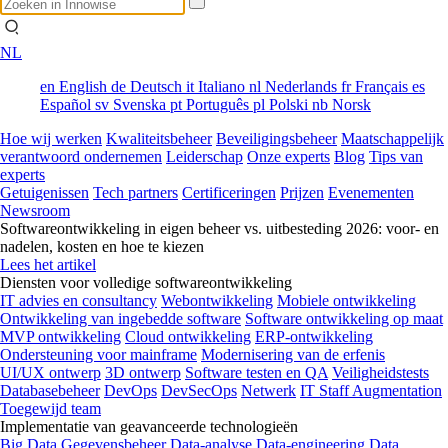
NL
en
English
de
Deutsch
it
Italiano
nl
Nederlands
fr
Français
es
Español
sv
Svenska
pt
Português
pl
Polski
nb
Norsk
Hoe wij werken
Kwaliteitsbeheer
Beveiligingsbeheer
Maatschappelijk
verantwoord ondernemen
Leiderschap
Onze experts
Blog
Tips van
experts
Getuigenissen
Tech partners
Certificeringen
Prijzen
Evenementen
Newsroom
Softwareontwikkeling in eigen beheer vs. uitbesteding 2026: voor- en
nadelen, kosten en hoe te kiezen
Lees het artikel
Diensten voor volledige softwareontwikkeling
IT advies en consultancy
Webontwikkeling
Mobiele ontwikkeling
Ontwikkeling van ingebedde software
Software ontwikkeling op maat
MVP ontwikkeling
Cloud ontwikkeling
ERP-ontwikkeling
Ondersteuning voor mainframe
Modernisering van de erfenis
UI/UX ontwerp
3D ontwerp
Software testen en QA
Veiligheidstests
Databasebeheer
DevOps
DevSecOps
Netwerk
IT Staff Augmentation
Toegewijd team
Implementatie van geavanceerde technologieën
Big Data
Gegevensbeheer
Data-analyse
Data-engineering
Data