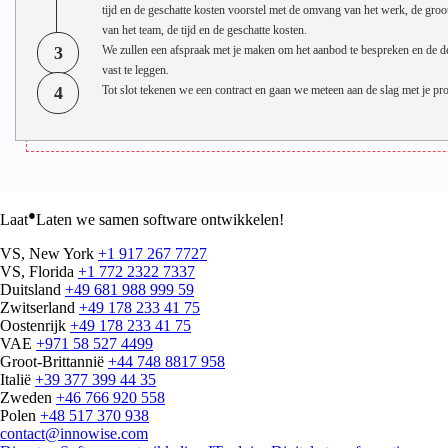
tijd en de geschatte kosten voorstel met de omvang van het werk, de groo
van het team, de tijd en de geschatte kosten.
3
We zullen een afspraak met je maken om het aanbod te bespreken en de de
vast te leggen.
4
Tot slot tekenen we een contract en gaan we meteen aan de slag met je pro
●
Laat
Laten we samen software ontwikkelen!
VS, New York
+1 917 267 7727
VS, Florida
+1 772 2322 7337
Duitsland
+49 681 988 999 59
Zwitserland
+49 178 233 41 75
Oostenrijk
+49 178 233 41 75
VAE
+971 58 527 4499
Groot-Brittannië
+44 748 8817 958
Italië
+39 377 399 44 35
Zweden
+46 766 920 558
Polen
+48 517 370 938
contact@innowise.com