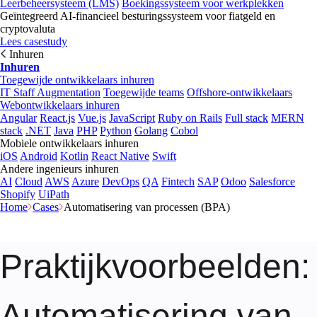
Leerbeheersysteem (LMS)
Boekingssysteem voor werkplekken
Geïntegreerd AI-financieel besturingssysteem voor fiatgeld en
cryptovaluta
Lees casestudy
Inhuren
Inhuren
Toegewijde ontwikkelaars inhuren
IT Staff Augmentation
Toegewijde teams
Offshore-ontwikkelaars
Webontwikkelaars inhuren
Angular
React.js
Vue.js
JavaScript
Ruby on Rails
Full stack
MERN
stack
.NET
Java
PHP
Python
Golang
Cobol
Mobiele ontwikkelaars inhuren
iOS
Android
Kotlin
React Native
Swift
Andere ingenieurs inhuren
AI
Cloud
AWS
Azure
DevOps
QA
Fintech
SAP
Odoo
Salesforce
Shopify
UiPath
Home
Cases
Automatisering van processen (BPA)
Praktijkvoorbeelden
:
Automatisering van