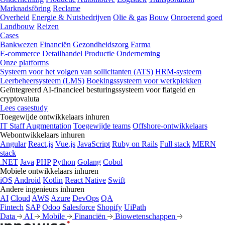
Marknadsföring
Reclame
Overheid
Energie & Nutsbedrijven
Olie & gas
Bouw
Onroerend goed
Landbouw
Reizen
Cases
Bankwezen
Financiën
Gezondheidszorg
Farma
E-commerce
Detailhandel
Productie
Onderneming
Onze platforms
Systeem voor het volgen van sollicitanten (ATS)
HRM-systeem
Leerbeheersysteem (LMS)
Boekingssysteem voor werkplekken
Geïntegreerd AI-financieel besturingssysteem voor fiatgeld en
cryptovaluta
Lees casestudy
Toegewijde ontwikkelaars inhuren
IT Staff Augmentation
Toegewijde teams
Offshore-ontwikkelaars
Webontwikkelaars inhuren
Angular
React.js
Vue.js
JavaScript
Ruby on Rails
Full stack
MERN
stack
.NET
Java
PHP
Python
Golang
Cobol
Mobiele ontwikkelaars inhuren
iOS
Android
Kotlin
React Native
Swift
Andere ingenieurs inhuren
AI
Cloud
AWS
Azure
DevOps
QA
Fintech
SAP
Odoo
Salesforce
Shopify
UiPath
Data
AI
Mobile
Financiën
Biowetenschappen