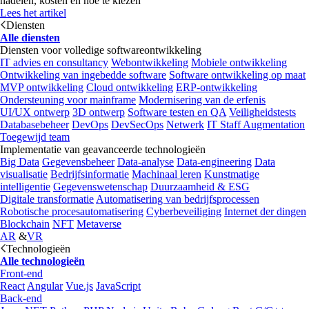
nadelen, kosten en hoe te kiezen
Lees het artikel
Diensten
Alle diensten
Diensten voor volledige softwareontwikkeling
IT advies en consultancy
Webontwikkeling
Mobiele ontwikkeling
Ontwikkeling van ingebedde software
Software ontwikkeling op maat
MVP ontwikkeling
Cloud ontwikkeling
ERP-ontwikkeling
Ondersteuning voor mainframe
Modernisering van de erfenis
UI/UX ontwerp
3D ontwerp
Software testen en QA
Veiligheidstests
Databasebeheer
DevOps
DevSecOps
Netwerk
IT Staff Augmentation
Toegewijd team
Implementatie van geavanceerde technologieën
Big Data
Gegevensbeheer
Data-analyse
Data-engineering
Data
visualisatie
Bedrijfsinformatie
Machinaal leren
Kunstmatige
intelligentie
Gegevenswetenschap
Duurzaamheid & ESG
Digitale transformatie
Automatisering van bedrijfsprocessen
Robotische procesautomatisering
Cyberbeveiliging
Internet der dingen
Blockchain
NFT
Metaverse
AR
&
VR
Technologieën
Alle technologieën
Front-end
React
Angular
Vue.js
JavaScript
Back-end