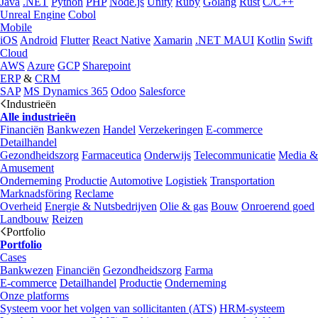
Java
.NET
Python
PHP
Node.js
Unity
Ruby
Golang
Rust
C/C++
Unreal Engine
Cobol
Mobile
iOS
Android
Flutter
React Native
Xamarin
.NET MAUI
Kotlin
Swift
Cloud
AWS
Azure
GCP
Sharepoint
ERP
&
CRM
SAP
MS Dynamics 365
Odoo
Salesforce
Industrieën
Alle industrieën
Financiën
Bankwezen
Handel
Verzekeringen
E-commerce
Detailhandel
Gezondheidszorg
Farmaceutica
Onderwijs
Telecommunicatie
Media &
Amusement
Onderneming
Productie
Automotive
Logistiek
Transportation
Marknadsföring
Reclame
Overheid
Energie & Nutsbedrijven
Olie & gas
Bouw
Onroerend goed
Landbouw
Reizen
Portfolio
Portfolio
Cases
Bankwezen
Financiën
Gezondheidszorg
Farma
E-commerce
Detailhandel
Productie
Onderneming
Onze platforms
Systeem voor het volgen van sollicitanten (ATS)
HRM-systeem