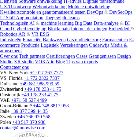
Diensten
Software ontwikkeling
IT-advies
Digitale transformatie
UX/UI-ontwerp
Webontwikkeling
Mobiele ontwikkeling
Kwaliteitscontrole en geautomatiseerd testen
DevOps
&
DevSecOps
IT Staff Augmentation
Toegewijde teams
Technologieën
AI
&
machine learning
Big Data
Data-analyse
&
BI
Cloud
Cyberbeveiliging
Blockchain
Internet der dingen
Embedded
&
Robotica
AR
&
VR
ESG
Industrieën
Financiën
Bankwezen
Gezondheidszorg
Farmaceutica
E-
commerce
Productie
Logistiek
Verzekeringen
Onderwijs
Media &
amusement
Over ons
Tech partners
Certificeringen
Cases
Getuigenissen
Design
Studio
XR studio
VOKA.io
Blog
Tips van experts
Contacteer ons
VS, New York
+1 917 267 7727
VS, Florida
+1 772 2322 7337
Duitsland
+49 681 988 999 59
Zwitserland
+49 178 233 41 75
Oostenrijk
+49 178 233 41 75
VAE
+971 58 527 4499
Groot-Brittannië
+44 748 8817 958
Italië
+39 377 399 44 35
Zweden
+46 766 920 558
Polen
+48 517 370 938
contact@innowise.com