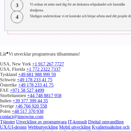
3
Vi ordnar ett möte med dig för att diskutera erbjudandet och fastställa
detaljerna.
4
Slutligen undertecknar vi ett kontrakt och börjar arbeta med ditt projekt di
●
Låt
Vi utvecklar programvara tillsammans!
USA, New York
+1 917 267 7727
USA, Florida
+1 772 2322 7337
Tyskland
+49 681 988 999 59
Schweiz
+49 178 233 41 75
Österrike
+49 178 233 41 75
FAE
+971 58 527 4499
Storbritannien
+44 748 8817 958
Italien
+39 377 399 44 35
Sverige
+46 766 920 558
Polen
+48 517 370 938
contact@innowise.com
Tjänster
Utveckling av programvara
IT-konsult
Digital omvandling
UX/UI-design
Webbutveckling
Mobil utveckling
Kvalitetssäkring och