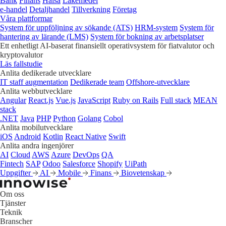
Bank
Finans
Hälsa
Läkemedel
e‑handel
Detaljhandel
Tillverkning
Företag
Våra plattformar
System för uppföljning av sökande (ATS)
HRM-system
System för
hantering av lärande (LMS)
System för bokning av arbetsplatser
Ett enhetligt AI-baserat finansiellt operativsystem för fiatvalutor och
kryptovalutor
Läs fallstudie
Anlita dedikerade utvecklare
IT staff augmentation
Dedikerade team
Offshore-utvecklare
Anlita webbutvecklare
Angular
React.js
Vue.js
JavaScript
Ruby on Rails
Full stack
MEAN
stack
.NET
Java
PHP
Python
Golang
Cobol
Anlita mobilutvecklare
iOS
Android
Kotlin
React Native
Swift
Anlita andra ingenjörer
AI
Cloud
AWS
Azure
DevOps
QA
Fintech
SAP
Odoo
Salesforce
Shopify
UiPath
Uppgifter
AI
Mobile
Finans
Biovetenskap
Om oss
Tjänster
Teknik
Branscher