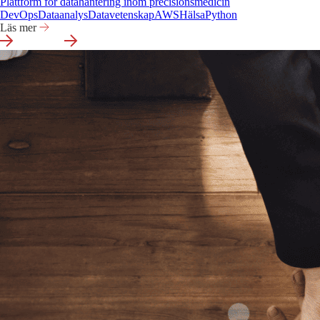
Plattform för datahantering inom precisionsmedicin
DevOps
Dataanalys
Datavetenskap
AWS
Hälsa
Python
Läs mer