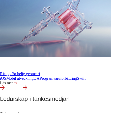
Ritapp för helig geometri
iOS
Mobil utveckling
QA
Programvaruförbättring
Swift
Läs mer
Ledarskap i tankesmedjan