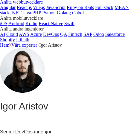
Anlita webbutvecklare
Angular
React.js
Vue.js
JavaScript
Ruby on Rails
Full stack
MEAN
stack
.NET
Java
PHP
Python
Golang
Cobol
Anlita mobilutvecklare
iOS
Android
Kotlin
React Native
Swift
Anlita andra ingenjörer
AI
Cloud
AWS
Azure
DevOps
QA
Fintech
SAP
Odoo
Salesforce
Shopify
UiPath
Hem
Våra experter
Igor Aristov
Igor Aristov
Senior DevOps-ingenjör