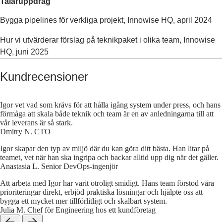
Talaruppdrag
Bygga pipelines för verkliga projekt, Innowise HQ, april 2024
Hur vi utvärderar förslag på teknikpaket i olika team, Innowise
HQ, juni 2025
Kundrecensioner
Igor vet vad som krävs för att hålla igång system under press, och hans
förmåga att skala både teknik och team är en av anledningarna till att
vår leverans är så stark.
Dmitry N.
CTO
Igor skapar den typ av miljö där du kan göra ditt bästa. Han litar på
teamet, vet när han ska ingripa och backar alltid upp dig när det gäller.
Anastasia L.
Senior DevOps-ingenjör
Att arbeta med Igor har varit otroligt smidigt. Hans team förstod våra
prioriteringar direkt, erbjöd praktiska lösningar och hjälpte oss att
bygga ett mycket mer tillförlitligt och skalbart system.
Julia M.
Chef för Engineering hos ett kundföretag