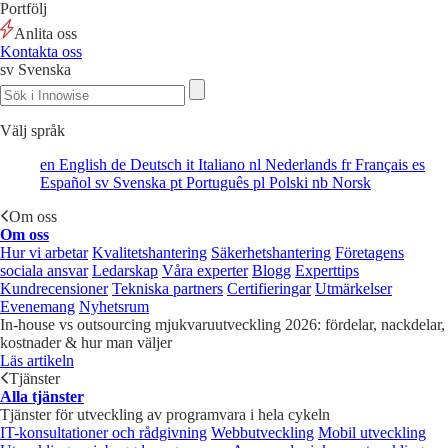
Portfölj
Anlita oss
Kontakta oss
sv
Svenska
Välj språk
en
English
de
Deutsch
it
Italiano
nl
Nederlands
fr
Français
es
Español
sv
Svenska
pt
Português
pl
Polski
nb
Norsk
Om oss
Om oss
Hur vi arbetar
Kvalitetshantering
Säkerhetshantering
Företagens
sociala ansvar
Ledarskap
Våra experter
Blogg
Experttips
Kundrecensioner
Tekniska partners
Certifieringar
Utmärkelser
Evenemang
Nyhetsrum
In-house vs outsourcing mjukvaruutveckling 2026: fördelar, nackdelar,
kostnader & hur man väljer
Läs artikeln
Tjänster
Alla tjänster
Tjänster för utveckling av programvara i hela cykeln
IT-konsultationer och rådgivning
Webbutveckling
Mobil utveckling