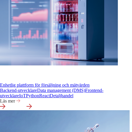
Enhetlig plattform för försäljning och mätvärden
Backend-utvecklare
Data management (DMS)
Frontend-
utvecklare
IoT
Python
React
Detaljhandel
Läs mer