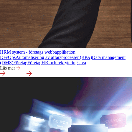
HRM system - företags webbapplikation
DevOps
Automatisering av affärsprocesser (BPA)
Data management
(DMS)
Företag
Företag
HR och rekrytering
Java
Läs mer