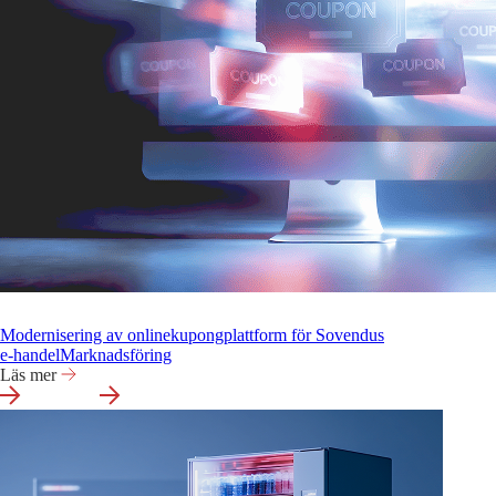
Modernisering av onlinekupongplattform för Sovendus
e‑handel
Marknadsföring
Läs mer