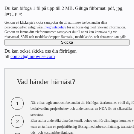
Du kan bifoga 1 fil på upp till 2 MB. Giltiga filformat: pdf, jpg,
jpeg, png.
Genom att klicka på Skicka samtycker du till att Innowise behandlar dina
personuppgifter enligt våra
Integritetspolicy
för att förse dig med relevant information.
Genom att lämna ditt telefonnummer samtycker du till att vi kan kontakta dig via
röstsamtal, SMS och meddelandeappar. Samtals-, meddelande- och datataxor kan gälla.
Du kan också skicka oss din förfrågan
till
contact@innowise.com
Vad händer härnäst?
1
När vi har tagit emot och behandlat din förfrågan återkommer vi till dig fö
beskriva dina projektbehov och undertecknar en NDA för att säkerställa
sekretess.
2
Efter att ha undersökt dina önskemål, behov och förväntningar kommer v
team att ta fram ett projektförslag förslag med arbetsomfattning, teamstorl
tids- och kostnadsberäkningar.