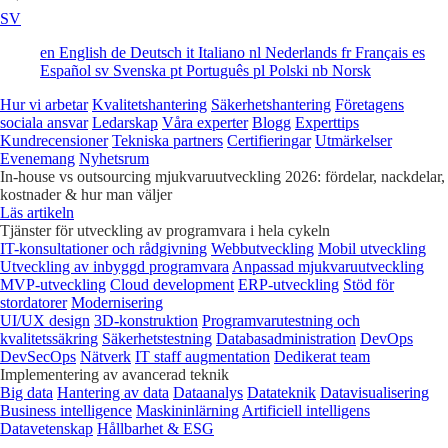
SV
en
English
de
Deutsch
it
Italiano
nl
Nederlands
fr
Français
es
Español
sv
Svenska
pt
Português
pl
Polski
nb
Norsk
Hur vi arbetar
Kvalitetshantering
Säkerhetshantering
Företagens
sociala ansvar
Ledarskap
Våra experter
Blogg
Experttips
Kundrecensioner
Tekniska partners
Certifieringar
Utmärkelser
Evenemang
Nyhetsrum
In-house vs outsourcing mjukvaruutveckling 2026: fördelar, nackdelar,
kostnader & hur man väljer
Läs artikeln
Tjänster för utveckling av programvara i hela cykeln
IT-konsultationer och rådgivning
Webbutveckling
Mobil utveckling
Utveckling av inbyggd programvara
Anpassad mjukvaruutveckling
MVP-utveckling
Cloud development
ERP-utveckling
Stöd för
stordatorer
Modernisering
UI/UX design
3D-konstruktion
Programvarutestning och
kvalitetssäkring
Säkerhetstestning
Databasadministration
DevOps
DevSecOps
Nätverk
IT staff augmentation
Dedikerat team
Implementering av avancerad teknik
Big data
Hantering av data
Dataanalys
Datateknik
Datavisualisering
Business intelligence
Maskininlärning
Artificiell intelligens
Datavetenskap
Hållbarhet & ESG