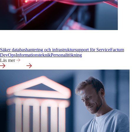
Säker databashantering och infrastruktursupport för ServiceFactum
DevOps
Informationsteknik
Personalitökning
Läs mer