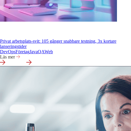
Privat arbetsplats-svit: 105 gånger snabbare testning, 3x kortare
lanseringstider
DevOps
Företag
Java
QA
Web
Läs mer