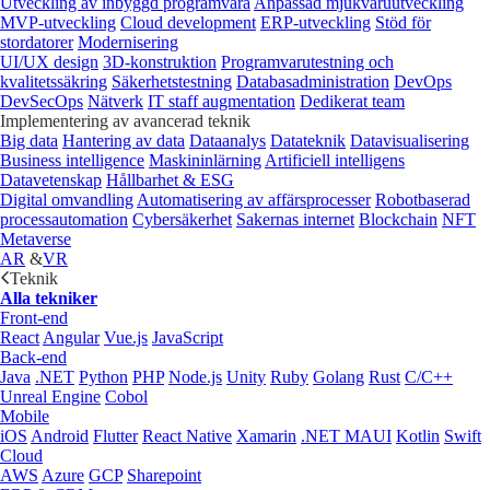
Utveckling av inbyggd programvara
Anpassad mjukvaruutveckling
MVP-utveckling
Cloud development
ERP-utveckling
Stöd för
stordatorer
Modernisering
UI/UX design
3D-konstruktion
Programvarutestning och
kvalitetssäkring
Säkerhetstestning
Databasadministration
DevOps
DevSecOps
Nätverk
IT staff augmentation
Dedikerat team
Implementering av avancerad teknik
Big data
Hantering av data
Dataanalys
Datateknik
Datavisualisering
Business intelligence
Maskininlärning
Artificiell intelligens
Datavetenskap
Hållbarhet & ESG
Digital omvandling
Automatisering av affärsprocesser
Robotbaserad
processautomation
Cybersäkerhet
Sakernas internet
Blockchain
NFT
Metaverse
AR
&
VR
Teknik
Alla tekniker
Front-end
React
Angular
Vue.js
JavaScript
Back-end
Java
.NET
Python
PHP
Node.js
Unity
Ruby
Golang
Rust
C/C++
Unreal Engine
Cobol
Mobile
iOS
Android
Flutter
React Native
Xamarin
.NET MAUI
Kotlin
Swift
Cloud
AWS
Azure
GCP
Sharepoint