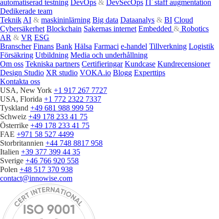
automatiserad testning
DevOps
&
DevSecOps
IT staff augmentation
Dedikerade team
Teknik
AI
&
maskininlärning
Big data
Dataanalys
&
BI
Cloud
Cybersäkerhet
Blockchain
Sakernas internet
Embedded
&
Robotics
AR
&
VR
ESG
Branscher
Finans
Bank
Hälsa
Farmaci
e‑handel
Tillverkning
Logistik
Försäkring
Utbildning
Media och underhållning
Om oss
Tekniska partners
Certifieringar
Kundcase
Kundrecensioner
Design Studio
XR studio
VOKA.io
Blogg
Experttips
Kontakta oss
USA, New York
+1 917 267 7727
USA, Florida
+1 772 2322 7337
Tyskland
+49 681 988 999 59
Schweiz
+49 178 233 41 75
Österrike
+49 178 233 41 75
FAE
+971 58 527 4499
Storbritannien
+44 748 8817 958
Italien
+39 377 399 44 35
Sverige
+46 766 920 558
Polen
+48 517 370 938
contact@innowise.com