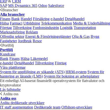
ERP
&
CRM
SAP
MS Dynamics 365
Odoo
Salesforce
Branscher
Alla branscher
Finans
Bank
Handel
Försäkring
e‑handel
Detaljhandel
Hälsa
Farmaci
Utbildning
Telekommunikation
Media & Underhållning
Företag
Tillverkning
Fordonsindustrin
Logistik
Transportation
Marknadsföring
Reklam
Offentlig sektor
Energi & Försörjningstjänster
Olja & Gas
Bygg
Fastigheter
Jordbruk
Resor
Portfölj
Portfölj
Kundcase
Bank
Finans
Hälsa
Läkemedel
e‑handel
Detaljhandel
Tillverkning
Företag
Våra plattformar
System för uppföljning av sökande (ATS)
HRM-system
System för
hantering av lärande (LMS)
System för bokning av arbetsplatser
Ett enhetligt AI-baserat finansiellt operativsystem för fiatvalutor och
kryptovalutor
Läs fallstudie
Anlita oss
Anlita oss
Anlita dedikerade utvecklare
IT staff augmentation
Dedikerade team
Offshore-utvecklare