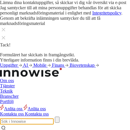
Lämna dina kontaktuppgifter, så skickar vi dig vår översikt via e-post
Jag samtycker till att mina personuppgifter behandlas för att skicka
personligt marknadsföringsmaterial i enlighet med
Integritetspolicy
.
Genom att bekräfta inlämningen samtycker du till att få
marknadsföringsmaterial
Tack!
Formuläret har skickats in framgångsrikt.
Ytterligare information finns i din brevlåda.
Uppgifter
AI
Mobile
Finans
Biovetenskap
Om oss
Tjänster
Teknik
Branscher
Portfölj
Anlita oss
Anlita oss
Kontakta oss
Kontakta oss