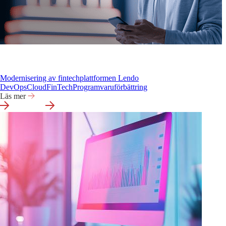
Modernisering av fintechplattformen Lendo
DevOps
Cloud
FinTech
Programvaruförbättring
Läs mer