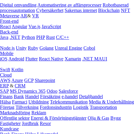
Digital omvandling
Automatisering av affärsprocesser
Robotbaserad
processautomation
Cybersäkerhet
Sakernas internet
Blockchain
NFT
Metaverse
AR
&
VR
Front-end
React
Angular
Vue.js
JavaScript
Back-end
Java
.NET
Python
PHP
Rust
C/C++
Node.js
Unity
Ruby
Golang
Unreal Engine
Cobol
Mobile
iOS
Android
Flutter
React Native
Xamarin
.NET MAUI
Swift
Kotlin
Cloud
AWS
Azure
GCP
Sharepoint
ERP
&
CRM
SAP
MS Dynamics 365
Odoo
Salesforce
Finans
Bank
Handel
Försäkring
e‑handel
Detaljhandel
Hälsa
Farmaci
Utbildning
Telekommunikation
Media & Underhållning
Företag
Tillverkning
Fordonsindustrin
Logistik
Transportation
Marknadsföring
Reklam
Offentlig sektor
Energi & Försörjningstjänster
Olja & Gas
Bygg
Fastigheter
Jordbruk
Resor
Kundcase