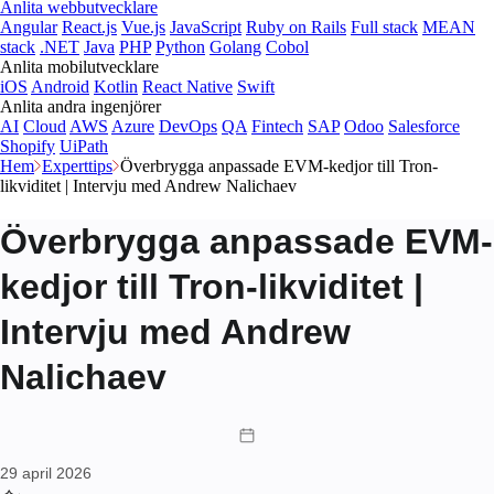
Anlita webbutvecklare
Angular
React.js
Vue.js
JavaScript
Ruby on Rails
Full stack
MEAN
stack
.NET
Java
PHP
Python
Golang
Cobol
Anlita mobilutvecklare
iOS
Android
Kotlin
React Native
Swift
Anlita andra ingenjörer
AI
Cloud
AWS
Azure
DevOps
QA
Fintech
SAP
Odoo
Salesforce
Shopify
UiPath
Hem
Experttips
Överbrygga anpassade EVM-kedjor till Tron-
likviditet | Intervju med Andrew Nalichaev
Överbrygga anpassade EVM-
kedjor till Tron-likviditet |
Intervju med Andrew
Nalichaev
29 april 2026