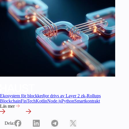
Ekosystem för blockkedjor drivs av Layer 2 zk-Rollups
Blockchain
FinTech
Kotlin
Node.js
Python
Smartkontrakt
Läs mer
Dela: