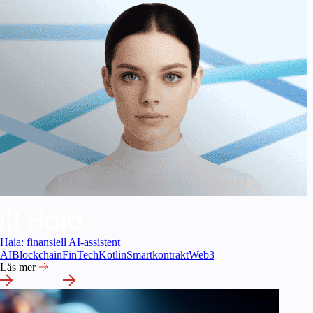
Haia: finansiell AI-assistent
AI
Blockchain
FinTech
Kotlin
Smartkontrakt
Web3
Läs mer