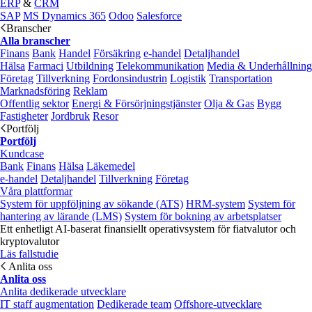
ERP
&
CRM
SAP
MS Dynamics 365
Odoo
Salesforce
Branscher
Alla branscher
Finans
Bank
Handel
Försäkring
e‑handel
Detaljhandel
Hälsa
Farmaci
Utbildning
Telekommunikation
Media & Underhållning
Företag
Tillverkning
Fordonsindustrin
Logistik
Transportation
Marknadsföring
Reklam
Offentlig sektor
Energi & Försörjningstjänster
Olja & Gas
Bygg
Fastigheter
Jordbruk
Resor
Portfölj
Portfölj
Kundcase
Bank
Finans
Hälsa
Läkemedel
e‑handel
Detaljhandel
Tillverkning
Företag
Våra plattformar
System för uppföljning av sökande (ATS)
HRM-system
System för
hantering av lärande (LMS)
System för bokning av arbetsplatser
Ett enhetligt AI-baserat finansiellt operativsystem för fiatvalutor och
kryptovalutor
Läs fallstudie
Anlita oss
Anlita oss
Anlita dedikerade utvecklare
IT staff augmentation
Dedikerade team
Offshore-utvecklare