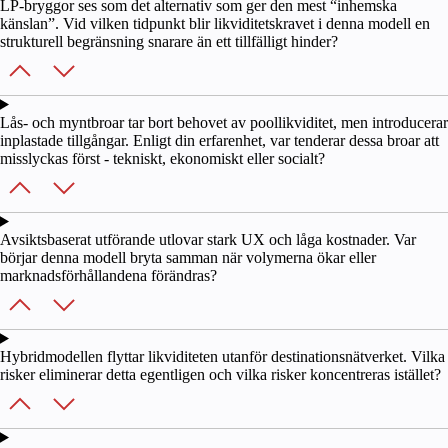
LP-bryggor ses som det alternativ som ger den mest “inhemska
känslan”. Vid vilken tidpunkt blir likviditetskravet i denna modell en
strukturell begränsning snarare än ett tillfälligt hinder?
Lås- och myntbroar tar bort behovet av poollikviditet, men introducerar
inplastade tillgångar. Enligt din erfarenhet, var tenderar dessa broar att
misslyckas först - tekniskt, ekonomiskt eller socialt?
Avsiktsbaserat utförande utlovar stark UX och låga kostnader. Var
börjar denna modell bryta samman när volymerna ökar eller
marknadsförhållandena förändras?
Hybridmodellen flyttar likviditeten utanför destinationsnätverket. Vilka
risker eliminerar detta egentligen och vilka risker koncentreras istället?