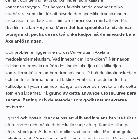
konsensusbrygga. Det betyder faktiskt att de använder olika
budbärare samtidigt för att skydda den specifika transaktionen,
processen med lock-and-mint eller processen med att överföra
likviditet mellan kedjorna.
Men i det här specifika fallet,
de var
tvungna att packa dessa två olika kedjor, så de använde bara
Axelar-lösningen
.
Och problemet ligger inte i CrossCurve utan i Axelars
meddelandemekanism. Vad innebär det i praktiken? När någon
skickar en transaktion från destinationskedjan till källkedjan
kontrollerar källkedjan bara transaktions-ID:t på destinationskedjan
och jämför siffrorna, utan att faktiskt verifiera meddelandet från
källkedjan. Tyvärr nämnde många revisorer och forskare inte detta
som en sårbarhet.
På grund av detta använde CrossCurve bara
samma lösning och de metoder som godkänts av externa
revisorer
.
I grund och botten visar det oss att vi ibland inte ens kan lita fullt ut
på revisorer och måste dubbelkolla varje gång. Kanske tillämpa
några ytterligare AI-kontroller eller vad som helst. Men den goda
nyheten är att CrossCurve fortfarande är med i spelet. Och definitivt