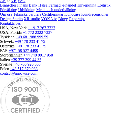
AR
&
VR
ESG
Branscher
Finans
Bank
Hälsa
Farmaci
e‑handel
Tillverkning
Logistik
Försäkring
Utbildning
Media och underhållning
Om oss
Tekniska partners
Certifieringar
Kundcase
Kundrecensioner
Design Studio
XR studio
VOKA.io
Blogg
Experttips
Kontakta oss
USA, New York
+1 917 267 7727
USA, Florida
+1 772 2322 7337
Tyskland
+49 681 988 999 59
Schweiz
+49 178 233 41 75
Österrike
+49 178 233 41 75
FAE
+971 58 527 4499
Storbritannien
+44 748 8817 958
Italien
+39 377 399 44 35
Sverige
+46 766 920 558
Polen
+48 517 370 938
contact@innowise.com