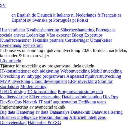
SV
en
English
de
Deutsch
it
Italiano
nl
Nederlands
fr
Français
es
Español
sv
Svenska
pt
Português
pl
Polski
Hur vi arbetar
Kvalitetshantering
Säkerhetshantering
Företagens
sociala ansvar
Ledarskap
Våra experter
Blogg
Experttips
Kundrecensioner
Tekniska partners
Certifieringar
Utmärkelser
Evenemang
Nyhetsrum
In-house vs outsourcing mjukvaruutveckling 2026: fördelar, nackdelar,
kostnader & hur man väljer
Läs artikeln
Tjänster för utveckling av programvara i hela cykeln
IT-konsultationer och rådgivning
Webbutveckling
Mobil utveckling
Utveckling av inbyggd programvara
Anpassad mjukvaruutveckling
MVP-utveckling
Cloud development
ERP-utveckling
Stöd för
stordatorer
Modernisering
UI/UX design
3D-konstruktion
Programvarutestning och
kvalitetssäkring
Säkerhetstestning
Databasadministration
DevOps
DevSecOps
Nätverk
IT staff augmentation
Dedikerat team
Implementering av avancerad teknik
Big data
Hantering av data
Dataanalys
Datateknik
Datavisualisering
Business intelligence
Maskininlärning
Artificiell intelligens
Datavetenskap
Hållbarhet & ESG