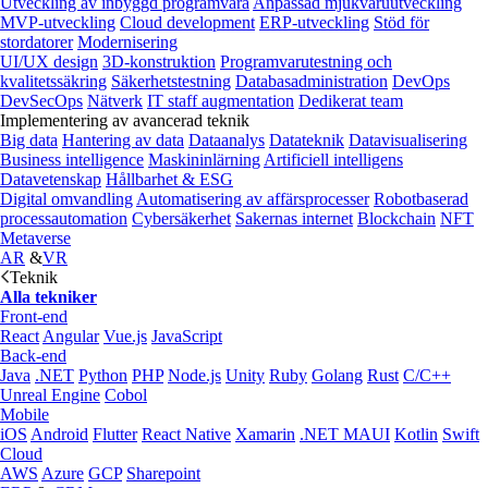
Utveckling av inbyggd programvara
Anpassad mjukvaruutveckling
MVP-utveckling
Cloud development
ERP-utveckling
Stöd för
stordatorer
Modernisering
UI/UX design
3D-konstruktion
Programvarutestning och
kvalitetssäkring
Säkerhetstestning
Databasadministration
DevOps
DevSecOps
Nätverk
IT staff augmentation
Dedikerat team
Implementering av avancerad teknik
Big data
Hantering av data
Dataanalys
Datateknik
Datavisualisering
Business intelligence
Maskininlärning
Artificiell intelligens
Datavetenskap
Hållbarhet & ESG
Digital omvandling
Automatisering av affärsprocesser
Robotbaserad
processautomation
Cybersäkerhet
Sakernas internet
Blockchain
NFT
Metaverse
AR
&
VR
Teknik
Alla tekniker
Front-end
React
Angular
Vue.js
JavaScript
Back-end
Java
.NET
Python
PHP
Node.js
Unity
Ruby
Golang
Rust
C/C++
Unreal Engine
Cobol
Mobile
iOS
Android
Flutter
React Native
Xamarin
.NET MAUI
Kotlin
Swift
Cloud
AWS
Azure
GCP
Sharepoint