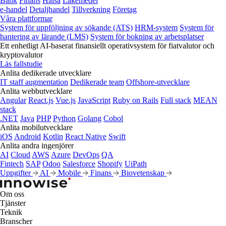
Bank
Finans
Hälsa
Läkemedel
e‑handel
Detaljhandel
Tillverkning
Företag
Våra plattformar
System för uppföljning av sökande (ATS)
HRM-system
System för
hantering av lärande (LMS)
System för bokning av arbetsplatser
Ett enhetligt AI-baserat finansiellt operativsystem för fiatvalutor och
kryptovalutor
Läs fallstudie
Anlita dedikerade utvecklare
IT staff augmentation
Dedikerade team
Offshore-utvecklare
Anlita webbutvecklare
Angular
React.js
Vue.js
JavaScript
Ruby on Rails
Full stack
MEAN
stack
.NET
Java
PHP
Python
Golang
Cobol
Anlita mobilutvecklare
iOS
Android
Kotlin
React Native
Swift
Anlita andra ingenjörer
AI
Cloud
AWS
Azure
DevOps
QA
Fintech
SAP
Odoo
Salesforce
Shopify
UiPath
Uppgifter
AI
Mobile
Finans
Biovetenskap
Om oss
Tjänster
Teknik
Branscher