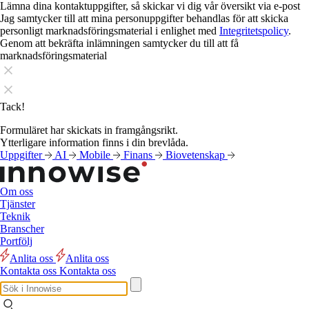
Lämna dina kontaktuppgifter, så skickar vi dig vår översikt via e-post
Jag samtycker till att mina personuppgifter behandlas för att skicka
personligt marknadsföringsmaterial i enlighet med
Integritetspolicy
.
Genom att bekräfta inlämningen samtycker du till att få
marknadsföringsmaterial
Tack!
Formuläret har skickats in framgångsrikt.
Ytterligare information finns i din brevlåda.
Uppgifter
AI
Mobile
Finans
Biovetenskap
Om oss
Tjänster
Teknik
Branscher
Portfölj
Anlita oss
Anlita oss
Kontakta oss
Kontakta oss