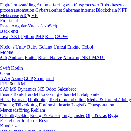
Digital omvandling
Automatisering av affärsprocesser
Robotbaserad
processautomation
Cybersäkerhet
Sakernas internet
Blockchain
NFT
Metaverse
AR
&
VR
Front-end
React
Angular
Vue.js
JavaScript
Back-end
Java
.NET
Python
PHP
Rust
C/C++
Node.js
Unity
Ruby
Golang
Unreal Engine
Cobol
Mobile
iOS
Android
Flutter
React Native
Xamarin
.NET MAUI
Swift
Kotlin
Cloud
AWS
Azure
GCP
Sharepoint
ERP
&
CRM
SAP
MS Dynamics 365
Odoo
Salesforce
Finans
Bank
Handel
Försäkring
e‑handel
Detaljhandel
Hälsa
Farmaci
Utbildning
Telekommunikation
Media & Underhållning
Företag
Tillverkning
Fordonsindustrin
Logistik
Transportation
Marknadsföring
Reklam
Offentlig sektor
Energi & Försörjningstjänster
Olja & Gas
Bygg
Fastigheter
Jordbruk
Resor
Kundcase