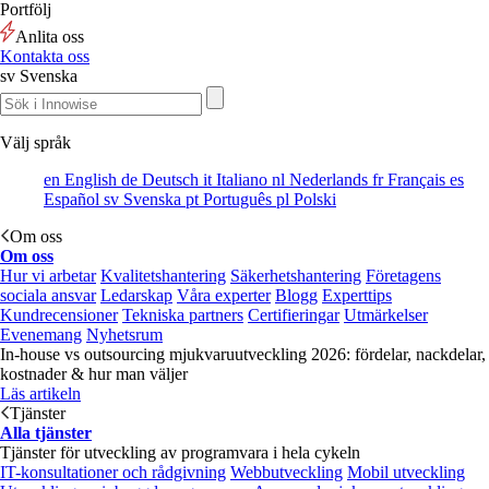
Portfölj
Anlita oss
Kontakta oss
sv
Svenska
Välj språk
en
English
de
Deutsch
it
Italiano
nl
Nederlands
fr
Français
es
Español
sv
Svenska
pt
Português
pl
Polski
Om oss
Om oss
Hur vi arbetar
Kvalitetshantering
Säkerhetshantering
Företagens
sociala ansvar
Ledarskap
Våra experter
Blogg
Experttips
Kundrecensioner
Tekniska partners
Certifieringar
Utmärkelser
Evenemang
Nyhetsrum
In-house vs outsourcing mjukvaruutveckling 2026: fördelar, nackdelar,
kostnader & hur man väljer
Läs artikeln
Tjänster
Alla tjänster
Tjänster för utveckling av programvara i hela cykeln
IT-konsultationer och rådgivning
Webbutveckling
Mobil utveckling