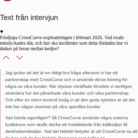
Text från intervjun
Fördjupa CrossCurve-exploateringen i februari 2026. Vad exakt
misslyckades där, och hur ska incidenter som detta förändra hur vi
tänker på broar mellan kedjor?
Jag tycker att det är en riktigt bra fråga eftersom vi har ett
partnerskap med CrossCurve och vi använde deras lösning för
några av våra kunder. När olyckan inträffade försökte vi verkligen
utvärdera hur det påverkade våra kunder och våra partnerskap.
Och efter en intern kontroll insåg vi att den goda nyheten är att det
inte har någon inverkan på våra specifika kunder.
Vad hände egentligen? Så CrossCurve använde några externa
budbärare som skulle skicka ett meddelande från källkedjan till
destinationskedjan. Vad det faktiskt betyder är att CrossCurve sa att
de har, och de har faktiskt, lösningen som kallas en