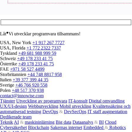
●
Låt
Vi utvecklar programvara tillsammans!
USA, New York
+1 917 267 7727
USA, Florida
+1 772 2322 7337
Tyskland
+49 681 988 999 59
Schweiz
+49 178 233 41 75
Österrike
+49 178 233 41 75
FAE
+971 58 527 4499
Storbritannien
+44 748 8817 958
Italien
+39 377 399 44 35
Sverige
+46 766 920 558
Polen
+48 517 370 938
contact@innowise.com
Tjänster
Utveckling av programvara
IT-konsult
Digital omvandling
UX/UI-design
Webbutveckling
Mobil utveckling
Kvalitetssäkring och
automatiserad testning
DevOps
&
DevSecOps
IT staff augmentation
Dedikerade team
Teknik
AI
&
maskininlärning
Big data
Dataanalys
&
BI
Cloud
Cybersäkerhet
Blockchain
Sakernas internet
Embedded
&
Robotics