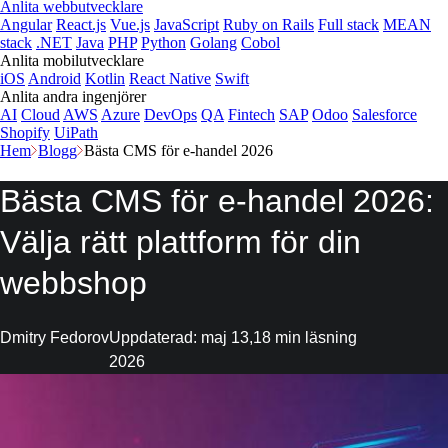
Anlita webbutvecklare
Angular
React.js
Vue.js
JavaScript
Ruby on Rails
Full stack
MEAN
stack
.NET
Java
PHP
Python
Golang
Cobol
Anlita mobilutvecklare
iOS
Android
Kotlin
React Native
Swift
Anlita andra ingenjörer
AI
Cloud
AWS
Azure
DevOps
QA
Fintech
SAP
Odoo
Salesforce
Shopify
UiPath
Hem
Blogg
Bästa CMS för e-handel 2026
Bästa CMS för e-handel
2026
:
Välja rätt plattform för din
webbshop
Dmitry Fedorov
Uppdaterad: maj 13,
18 min läsning
2026