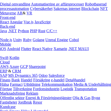
Digital omvandling
Automatisering av affärsprocesser
Robotbaserad
processautomation
Cybersäkerhet
Sakernas internet
Blockchain
NFT
Metaverse
AR
&
VR
Front-end
React
Angular
Vue.js
JavaScript
Back-end
Java
.NET
Python
PHP
Rust
C/C++
Node.js
Unity
Ruby
Golang
Unreal Engine
Cobol
Mobile
iOS
Android
Flutter
React Native
Xamarin
.NET MAUI
Swift
Kotlin
Cloud
AWS
Azure
GCP
Sharepoint
ERP
&
CRM
SAP
MS Dynamics 365
Odoo
Salesforce
Finans
Bank
Handel
Försäkring
e‑handel
Detaljhandel
Hälsa
Farmaci
Utbildning
Telekommunikation
Media & Underhållning
Företag
Tillverkning
Fordonsindustrin
Logistik
Transportation
Marknadsföring
Reklam
Offentlig sektor
Energi & Försörjningstjänster
Olja & Gas
Bygg
Fastigheter
Jordbruk
Resor
Kundcase