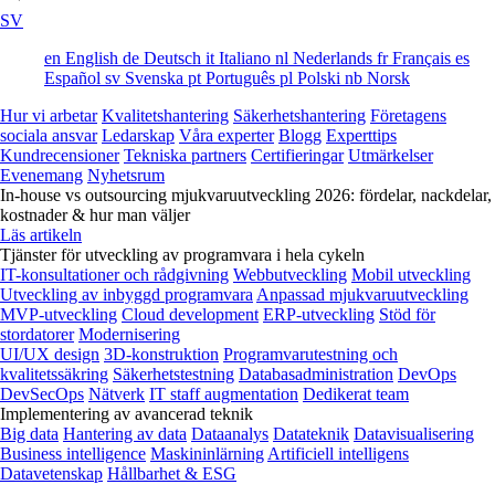
SV
en
English
de
Deutsch
it
Italiano
nl
Nederlands
fr
Français
es
Español
sv
Svenska
pt
Português
pl
Polski
nb
Norsk
Hur vi arbetar
Kvalitetshantering
Säkerhetshantering
Företagens
sociala ansvar
Ledarskap
Våra experter
Blogg
Experttips
Kundrecensioner
Tekniska partners
Certifieringar
Utmärkelser
Evenemang
Nyhetsrum
In-house vs outsourcing mjukvaruutveckling 2026: fördelar, nackdelar,
kostnader & hur man väljer
Läs artikeln
Tjänster för utveckling av programvara i hela cykeln
IT-konsultationer och rådgivning
Webbutveckling
Mobil utveckling
Utveckling av inbyggd programvara
Anpassad mjukvaruutveckling
MVP-utveckling
Cloud development
ERP-utveckling
Stöd för
stordatorer
Modernisering
UI/UX design
3D-konstruktion
Programvarutestning och
kvalitetssäkring
Säkerhetstestning
Databasadministration
DevOps
DevSecOps
Nätverk
IT staff augmentation
Dedikerat team
Implementering av avancerad teknik
Big data
Hantering av data
Dataanalys
Datateknik
Datavisualisering
Business intelligence
Maskininlärning
Artificiell intelligens
Datavetenskap
Hållbarhet & ESG