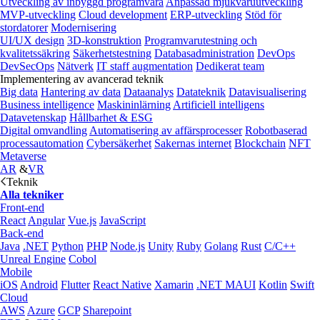
Utveckling av inbyggd programvara
Anpassad mjukvaruutveckling
MVP-utveckling
Cloud development
ERP-utveckling
Stöd för
stordatorer
Modernisering
UI/UX design
3D-konstruktion
Programvarutestning och
kvalitetssäkring
Säkerhetstestning
Databasadministration
DevOps
DevSecOps
Nätverk
IT staff augmentation
Dedikerat team
Implementering av avancerad teknik
Big data
Hantering av data
Dataanalys
Datateknik
Datavisualisering
Business intelligence
Maskininlärning
Artificiell intelligens
Datavetenskap
Hållbarhet & ESG
Digital omvandling
Automatisering av affärsprocesser
Robotbaserad
processautomation
Cybersäkerhet
Sakernas internet
Blockchain
NFT
Metaverse
AR
&
VR
Teknik
Alla tekniker
Front-end
React
Angular
Vue.js
JavaScript
Back-end
Java
.NET
Python
PHP
Node.js
Unity
Ruby
Golang
Rust
C/C++
Unreal Engine
Cobol
Mobile
iOS
Android
Flutter
React Native
Xamarin
.NET MAUI
Kotlin
Swift
Cloud
AWS
Azure
GCP
Sharepoint