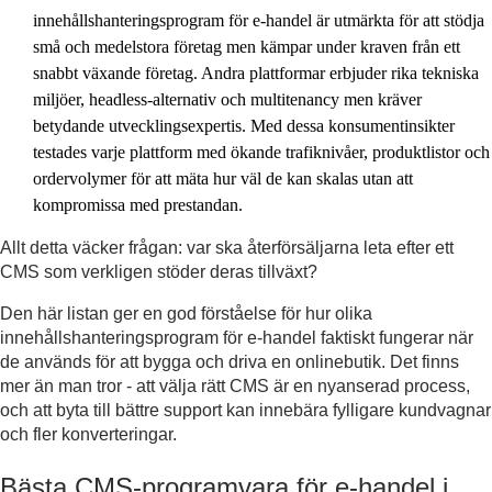
innehållshanteringsprogram för e-handel är utmärkta för att stödja
små och medelstora företag men kämpar under kraven från ett
snabbt växande företag. Andra plattformar erbjuder rika tekniska
miljöer, headless-alternativ och multitenancy men kräver
betydande utvecklingsexpertis. Med dessa konsumentinsikter
testades varje plattform med ökande trafiknivåer, produktlistor och
ordervolymer för att mäta hur väl de kan skalas utan att
kompromissa med prestandan.
Allt detta väcker frågan: var ska återförsäljarna leta efter ett
CMS som verkligen stöder deras tillväxt?
Den här listan ger en god förståelse för hur olika
innehållshanteringsprogram för e-handel faktiskt fungerar när
de används för att bygga och driva en onlinebutik. Det finns
mer än man tror - att välja rätt CMS är en nyanserad process,
och att byta till bättre support kan innebära fylligare kundvagnar
och fler konverteringar.
Bästa CMS-programvara för e-handel i