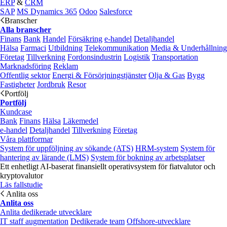
ERP
&
CRM
SAP
MS Dynamics 365
Odoo
Salesforce
Branscher
Alla branscher
Finans
Bank
Handel
Försäkring
e‑handel
Detaljhandel
Hälsa
Farmaci
Utbildning
Telekommunikation
Media & Underhållning
Företag
Tillverkning
Fordonsindustrin
Logistik
Transportation
Marknadsföring
Reklam
Offentlig sektor
Energi & Försörjningstjänster
Olja & Gas
Bygg
Fastigheter
Jordbruk
Resor
Portfölj
Portfölj
Kundcase
Bank
Finans
Hälsa
Läkemedel
e‑handel
Detaljhandel
Tillverkning
Företag
Våra plattformar
System för uppföljning av sökande (ATS)
HRM-system
System för
hantering av lärande (LMS)
System för bokning av arbetsplatser
Ett enhetligt AI-baserat finansiellt operativsystem för fiatvalutor och
kryptovalutor
Läs fallstudie
Anlita oss
Anlita oss
Anlita dedikerade utvecklare
IT staff augmentation
Dedikerade team
Offshore-utvecklare