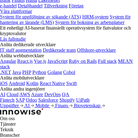
Bank
Finans
Hälsa
Läkemedel
e‑handel
Detaljhandel
Tillverkning
Företag
Våra plattformar
System för uppföljning av sökande (ATS)
HRM-system
System för
hantering av lärande (LMS)
System för bokning av arbetsplatser
Ett enhetligt AI-baserat finansiellt operativsystem för fiatvalutor och
kryptovalutor
Läs fallstudie
Anlita dedikerade utvecklare
IT staff augmentation
Dedikerade team
Offshore-utvecklare
Anlita webbutvecklare
Angular
React.js
Vue.js
JavaScript
Ruby on Rails
Full stack
MEAN
stack
.NET
Java
PHP
Python
Golang
Cobol
Anlita mobilutvecklare
iOS
Android
Kotlin
React Native
Swift
Anlita andra ingenjörer
AI
Cloud
AWS
Azure
DevOps
QA
Fintech
SAP
Odoo
Salesforce
Shopify
UiPath
Uppgifter
AI
Mobile
Finans
Biovetenskap
Om oss
Tjänster
Teknik
Branscher