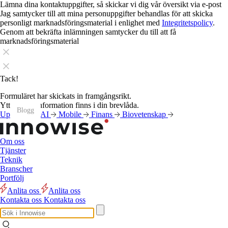
Lämna dina kontaktuppgifter, så skickar vi dig vår översikt via e-post
Jag samtycker till att mina personuppgifter behandlas för att skicka
personligt marknadsföringsmaterial i enlighet med
Integritetspolicy
.
Genom att bekräfta inlämningen samtycker du till att få
marknadsföringsmaterial
Tack!
Formuläret har skickats in framgångsrikt.
Ytterligare information finns i din brevlåda.
Blogg
Blogg
Blogg
Blogg
Blogg
Blogg
Blogg
Blogg
Blogg
Blogg
Blogg
Blogg
Uppgifter
AI
Mobile
Finans
Biovetenskap
Om oss
Tjänster
Teknik
Branscher
Portfölj
Anlita oss
Anlita oss
Kontakta oss
Kontakta oss