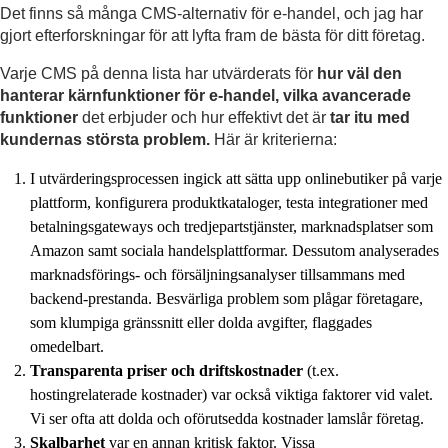
Det finns så många CMS-alternativ för e-handel, och jag har
gjort efterforskningar för att lyfta fram de bästa för ditt företag.
Varje CMS på denna lista har utvärderats för
hur väl den
hanterar kärnfunktioner för e-handel, vilka avancerade
funktioner
det erbjuder och hur effektivt det är
tar itu med
kundernas största problem.
Här är kriterierna:
I utvärderingsprocessen ingick att sätta upp onlinebutiker på varje
plattform, konfigurera produktkataloger, testa integrationer med
betalningsgateways och tredjepartstjänster, marknadsplatser som
Amazon samt sociala handelsplattformar. Dessutom analyserades
marknadsförings- och försäljningsanalyser tillsammans med
backend-prestanda. Besvärliga problem som plågar företagare,
som klumpiga gränssnitt eller dolda avgifter, flaggades
omedelbart.
Transparenta priser och driftskostnader
(t.ex.
hostingrelaterade kostnader) var också viktiga faktorer vid valet.
Vi ser ofta att dolda och oförutsedda kostnader lamslår företag.
Skalbarhet
var en annan kritisk faktor. Vissa