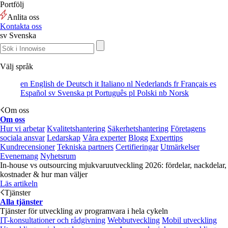
Portfölj
Anlita oss
Kontakta oss
sv
Svenska
Välj språk
en
English
de
Deutsch
it
Italiano
nl
Nederlands
fr
Français
es
Español
sv
Svenska
pt
Português
pl
Polski
nb
Norsk
Om oss
Om oss
Hur vi arbetar
Kvalitetshantering
Säkerhetshantering
Företagens
sociala ansvar
Ledarskap
Våra experter
Blogg
Experttips
Kundrecensioner
Tekniska partners
Certifieringar
Utmärkelser
Evenemang
Nyhetsrum
In-house vs outsourcing mjukvaruutveckling 2026: fördelar, nackdelar,
kostnader & hur man väljer
Läs artikeln
Tjänster
Alla tjänster
Tjänster för utveckling av programvara i hela cykeln
IT-konsultationer och rådgivning
Webbutveckling
Mobil utveckling