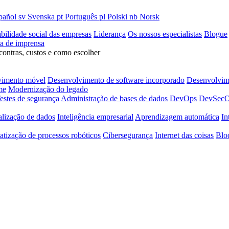
pañol
sv
Svenska
pt
Português
pl
Polski
nb
Norsk
bilidade social das empresas
Liderança
Os nossos especialistas
Blogue
la de imprensa
contras, custos e como escolher
vimento móvel
Desenvolvimento de software incorporado
Desenvolvime
me
Modernização do legado
estes de segurança
Administração de bases de dados
DevOps
DevSec
alização de dados
Inteligência empresarial
Aprendizagem automática
In
tização de processos robóticos
Cibersegurança
Internet das coisas
Blo