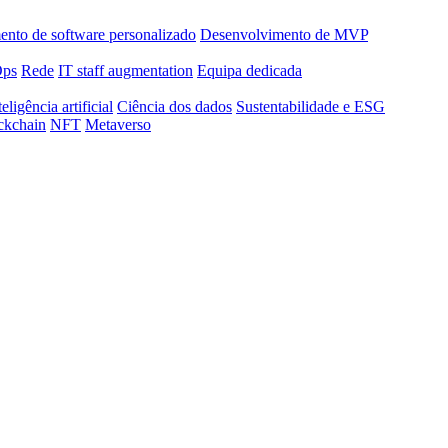
nto de software personalizado
Desenvolvimento de MVP
Ops
Rede
IT staff augmentation
Equipa dedicada
teligência artificial
Ciência dos dados
Sustentabilidade e ESG
ckchain
NFT
Metaverso