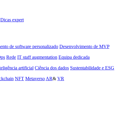
Dicas expert
nto de software personalizado
Desenvolvimento de MVP
Ops
Rede
IT staff augmentation
Equipa dedicada
teligência artificial
Ciência dos dados
Sustentabilidade e ESG
ckchain
NFT
Metaverso
AR
&
VR