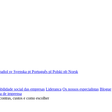
pañol
sv
Svenska
pt
Português
pl
Polski
nb
Norsk
bilidade social das empresas
Liderança
Os nossos especialistas
Blogue
la de imprensa
contras, custos e como escolher