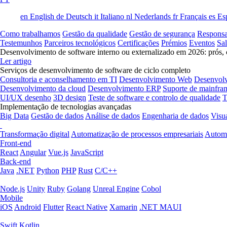
en
English
de
Deutsch
it
Italiano
nl
Nederlands
fr
Français
es
Es
Como trabalhamos
Gestão da qualidade
Gestão de segurança
Responsa
Testemunhos
Parceiros tecnológicos
Certificações
Prémios
Eventos
Sa
Desenvolvimento de software interno ou externalizado em 2026: prós, 
Ler artigo
Serviços de desenvolvimento de software de ciclo completo
Consultoria e aconselhamento em TI
Desenvolvimento Web
Desenvol
Desenvolvimento da cloud
Desenvolvimento ERP
Suporte de mainfra
UI/UX desenho
3D design
Teste de software e controlo de qualidade
T
Implementação de tecnologias avançadas
Big Data
Gestão de dados
Análise de dados
Engenharia de dados
Visu
Transformação digital
Automatização de processos empresariais
Automa
Front-end
React
Angular
Vue.js
JavaScript
Back-end
Java
.NET
Python
PHP
Rust
C/C++
Node.js
Unity
Ruby
Golang
Unreal Engine
Cobol
Mobile
iOS
Android
Flutter
React Native
Xamarin
.NET MAUI
Swift
Kotlin