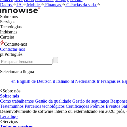
Dados
IA
Mobile
Finanças
Ciências da vida
Sobre nós
Serviços
Tecnologias
Indústrias
Carteira
Contrate-nos
Contactar-nos
pt
Português
Selecionar a língua
en
English
de
Deutsch
it
Italiano
nl
Nederlands
fr
Français
es
Es
Sobre nós
Sobre nós
Como trabalhamos
Gestão da qualidade
Gestão de segurança
Responsa
Testemunhos
Parceiros tecnológicos
Certificações
Prémios
Eventos
Sa
Desenvolvimento de software interno ou externalizado em 2026: prós, 
Ler artigo
Serviços
Todos os serviços