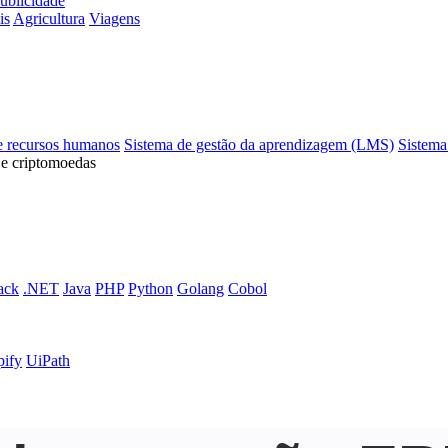
ublicidade
is
Agricultura
Viagens
e recursos humanos
Sistema de gestão da aprendizagem (LMS)
Sistema
 e criptomoedas
ack
.NET
Java
PHP
Python
Golang
Cobol
pify
UiPath