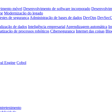
vimento móvel
Desenvolvimento de software incorporado
Desenvolvime
me
Modernização do legado
estes de segurança
Administração de bases de dados
DevOps
DevSec
alização de dados
Inteligência empresarial
Aprendizagem automática
In
tização de processos robóticos
Cibersegurança
Internet das coisas
Blo
al Engine
Cobol
ntretenimento