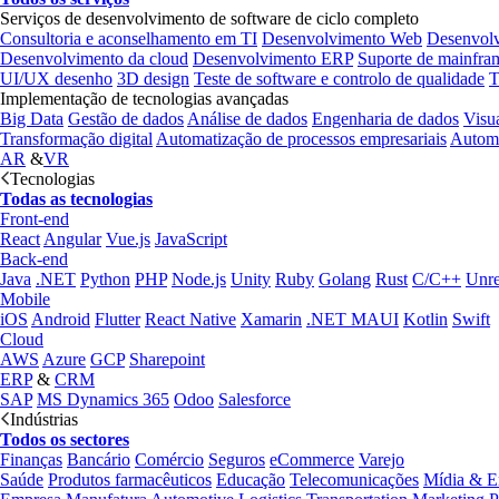
Serviços de desenvolvimento de software de ciclo completo
Consultoria e aconselhamento em TI
Desenvolvimento Web
Desenvol
Desenvolvimento da cloud
Desenvolvimento ERP
Suporte de mainfra
UI/UX desenho
3D design
Teste de software e controlo de qualidade
T
Implementação de tecnologias avançadas
Big Data
Gestão de dados
Análise de dados
Engenharia de dados
Visu
Transformação digital
Automatização de processos empresariais
Automa
AR
&
VR
Tecnologias
Todas as tecnologias
Front-end
React
Angular
Vue.js
JavaScript
Back-end
Java
.NET
Python
PHP
Node.js
Unity
Ruby
Golang
Rust
C/C++
Unre
Mobile
iOS
Android
Flutter
React Native
Xamarin
.NET MAUI
Kotlin
Swift
Cloud
AWS
Azure
GCP
Sharepoint
ERP
&
CRM
SAP
MS Dynamics 365
Odoo
Salesforce
Indústrias
Todos os sectores
Finanças
Bancário
Comércio
Seguros
eCommerce
Varejo
Saúde
Produtos farmacêuticos
Educação
Telecomunicações
Mídia & E