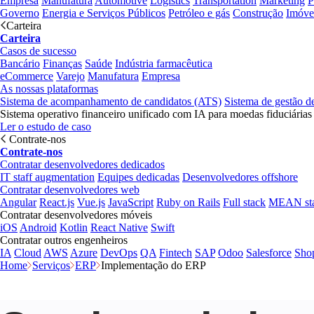
Empresa
Manufatura
Automotive
Logistics
Transportation
Marketing
P
Governo
Energia e Serviços Públicos
Petróleo e gás
Construção
Imóve
Carteira
Carteira
Casos de sucesso
Bancário
Finanças
Saúde
Indústria farmacêutica
eCommerce
Varejo
Manufatura
Empresa
As nossas plataformas
Sistema de acompanhamento de candidatos (ATS)
Sistema de gestão d
Sistema operativo financeiro unificado com IA para moedas fiduciárias
Ler o estudo de caso
Contrate-nos
Contrate-nos
Contratar desenvolvedores dedicados
IT staff augmentation
Equipes dedicadas
Desenvolvedores offshore
Contratar desenvolvedores web
Angular
React.js
Vue.js
JavaScript
Ruby on Rails
Full stack
MEAN st
Contratar desenvolvedores móveis
iOS
Android
Kotlin
React Native
Swift
Contratar outros engenheiros
IA
Cloud
AWS
Azure
DevOps
QA
Fintech
SAP
Odoo
Salesforce
Sho
Home
Serviços
ERP
Implementação do ERP