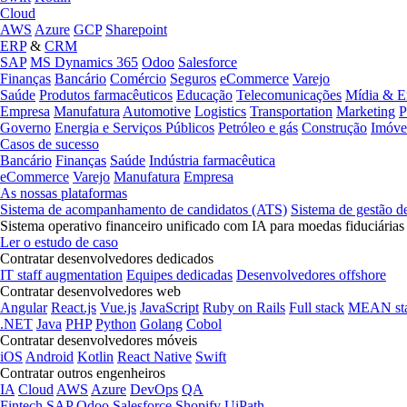
Cloud
AWS
Azure
GCP
Sharepoint
ERP
&
CRM
SAP
MS Dynamics 365
Odoo
Salesforce
Finanças
Bancário
Comércio
Seguros
eCommerce
Varejo
Saúde
Produtos farmacêuticos
Educação
Telecomunicações
Mídia & E
Empresa
Manufatura
Automotive
Logistics
Transportation
Marketing
P
Governo
Energia e Serviços Públicos
Petróleo e gás
Construção
Imóve
Casos de sucesso
Bancário
Finanças
Saúde
Indústria farmacêutica
eCommerce
Varejo
Manufatura
Empresa
As nossas plataformas
Sistema de acompanhamento de candidatos (ATS)
Sistema de gestão d
Sistema operativo financeiro unificado com IA para moedas fiduciárias
Ler o estudo de caso
Contratar desenvolvedores dedicados
IT staff augmentation
Equipes dedicadas
Desenvolvedores offshore
Contratar desenvolvedores web
Angular
React.js
Vue.js
JavaScript
Ruby on Rails
Full stack
MEAN st
.NET
Java
PHP
Python
Golang
Cobol
Contratar desenvolvedores móveis
iOS
Android
Kotlin
React Native
Swift
Contratar outros engenheiros
IA
Cloud
AWS
Azure
DevOps
QA
Fintech
SAP
Odoo
Salesforce
Shopify
UiPath