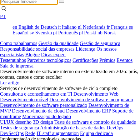
PT
en
English
de
Deutsch
it
Italiano
nl
Nederlands
fr
Français
es
Español
sv
Svenska
pt
Português
pl
Polski
nb
Norsk
Como trabalhamos
Gestão da qualidade
Gestão de segurança
Responsabilidade social das empresas
Liderança
Os nossos
especialistas
Blogue
Dicas expert
Testemunhos
Parceiros tecnológicos
Certificações
Prémios
Eventos
Sala de imprensa
Desenvolvimento de software interno ou externalizado em 2026: prós,
contras, custos e como escolher
Ler artigo
Serviços de desenvolvimento de software de ciclo completo
Consultoria e aconselhamento em TI
Desenvolvimento Web
Desenvolvimento móvel
Desenvolvimento de software incorporado
Desenvolvimento de software personalizado
Desenvolvimento de
MVP
Desenvolvimento da cloud
Desenvolvimento ERP
Suporte de
mainframe
Modernização do legado
UI/UX desenho
3D design
Teste de software e controlo de qualidade
Testes de segurança
Administração de bases de dados
DevOps
DevSecOps
Rede
IT staff augmentation
Equipa dedicada
Implementação de tecnologias avançadas