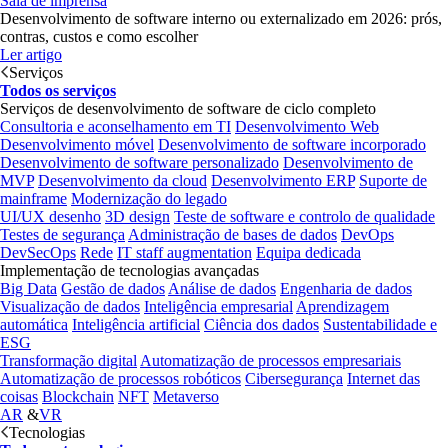
Sala de imprensa
Desenvolvimento de software interno ou externalizado em 2026: prós,
contras, custos e como escolher
Ler artigo
Serviços
Todos os serviços
Serviços de desenvolvimento de software de ciclo completo
Consultoria e aconselhamento em TI
Desenvolvimento Web
Desenvolvimento móvel
Desenvolvimento de software incorporado
Desenvolvimento de software personalizado
Desenvolvimento de
MVP
Desenvolvimento da cloud
Desenvolvimento ERP
Suporte de
mainframe
Modernização do legado
UI/UX desenho
3D design
Teste de software e controlo de qualidade
Testes de segurança
Administração de bases de dados
DevOps
DevSecOps
Rede
IT staff augmentation
Equipa dedicada
Implementação de tecnologias avançadas
Big Data
Gestão de dados
Análise de dados
Engenharia de dados
Visualização de dados
Inteligência empresarial
Aprendizagem
automática
Inteligência artificial
Ciência dos dados
Sustentabilidade e
ESG
Transformação digital
Automatização de processos empresariais
Automatização de processos robóticos
Cibersegurança
Internet das
coisas
Blockchain
NFT
Metaverso
AR
&
VR
Tecnologias