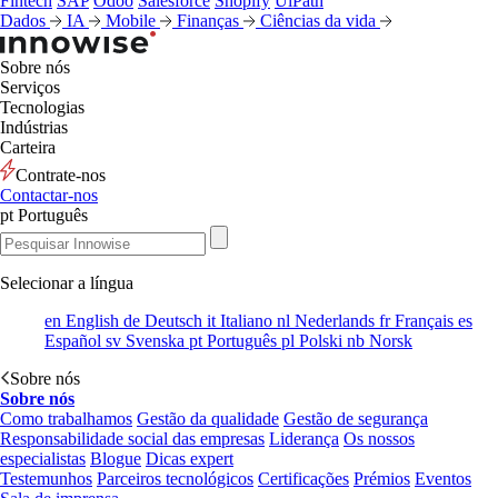
Fintech
SAP
Odoo
Salesforce
Shopify
UiPath
Dados
IA
Mobile
Finanças
Ciências da vida
Sobre nós
Serviços
Tecnologias
Indústrias
Carteira
Contrate-nos
Contactar-nos
pt
Português
Selecionar a língua
en
English
de
Deutsch
it
Italiano
nl
Nederlands
fr
Français
es
Español
sv
Svenska
pt
Português
pl
Polski
nb
Norsk
Sobre nós
Sobre nós
Como trabalhamos
Gestão da qualidade
Gestão de segurança
Responsabilidade social das empresas
Liderança
Os nossos
especialistas
Blogue
Dicas expert
Testemunhos
Parceiros tecnológicos
Certificações
Prémios
Eventos