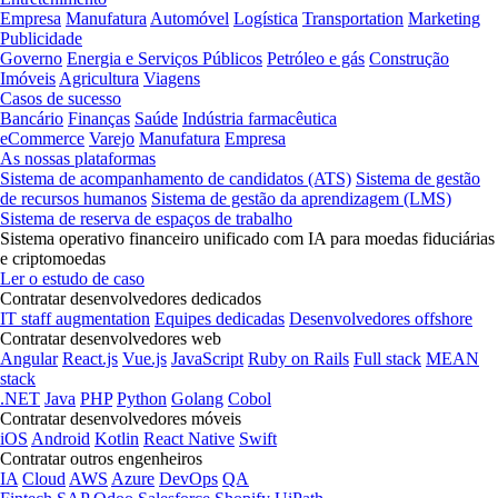
Empresa
Manufatura
Automóvel
Logística
Transportation
Marketing
Publicidade
Governo
Energia e Serviços Públicos
Petróleo e gás
Construção
Imóveis
Agricultura
Viagens
Casos de sucesso
Bancário
Finanças
Saúde
Indústria farmacêutica
eCommerce
Varejo
Manufatura
Empresa
As nossas plataformas
Sistema de acompanhamento de candidatos (ATS)
Sistema de gestão
de recursos humanos
Sistema de gestão da aprendizagem (LMS)
Sistema de reserva de espaços de trabalho
Sistema operativo financeiro unificado com IA para moedas fiduciárias
e criptomoedas
Ler o estudo de caso
Contratar desenvolvedores dedicados
IT staff augmentation
Equipes dedicadas
Desenvolvedores offshore
Contratar desenvolvedores web
Angular
React.js
Vue.js
JavaScript
Ruby on Rails
Full stack
MEAN
stack
.NET
Java
PHP
Python
Golang
Cobol
Contratar desenvolvedores móveis
iOS
Android
Kotlin
React Native
Swift
Contratar outros engenheiros
IA
Cloud
AWS
Azure
DevOps
QA