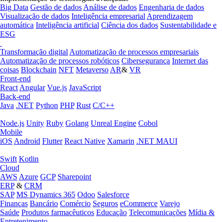
Big Data
Gestão de dados
Análise de dados
Engenharia de dados
Visualização de dados
Inteligência empresarial
Aprendizagem
automática
Inteligência artificial
Ciência dos dados
Sustentabilidade e
ESG
Transformação digital
Automatização de processos empresariais
Automatização de processos robóticos
Cibersegurança
Internet das
coisas
Blockchain
NFT
Metaverso
AR
&
VR
Front-end
React
Angular
Vue.js
JavaScript
Back-end
Java
.NET
Python
PHP
Rust
C/C++
Node.js
Unity
Ruby
Golang
Unreal Engine
Cobol
Mobile
iOS
Android
Flutter
React Native
Xamarin
.NET MAUI
Swift
Kotlin
Cloud
AWS
Azure
GCP
Sharepoint
ERP
&
CRM
SAP
MS Dynamics 365
Odoo
Salesforce
Finanças
Bancário
Comércio
Seguros
eCommerce
Varejo
Saúde
Produtos farmacêuticos
Educação
Telecomunicações
Mídia &
Entretenimento