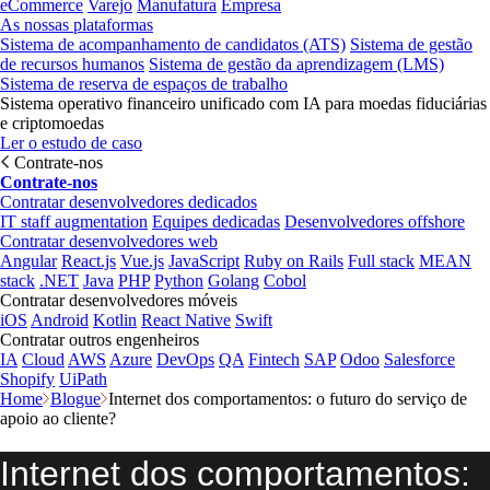
eCommerce
Varejo
Manufatura
Empresa
As nossas plataformas
Sistema de acompanhamento de candidatos (ATS)
Sistema de gestão
de recursos humanos
Sistema de gestão da aprendizagem (LMS)
Sistema de reserva de espaços de trabalho
Sistema operativo financeiro unificado com IA para moedas fiduciárias
e criptomoedas
Ler o estudo de caso
Contrate-nos
Contrate-nos
Contratar desenvolvedores dedicados
IT staff augmentation
Equipes dedicadas
Desenvolvedores offshore
Contratar desenvolvedores web
Angular
React.js
Vue.js
JavaScript
Ruby on Rails
Full stack
MEAN
stack
.NET
Java
PHP
Python
Golang
Cobol
Contratar desenvolvedores móveis
iOS
Android
Kotlin
React Native
Swift
Contratar outros engenheiros
IA
Cloud
AWS
Azure
DevOps
QA
Fintech
SAP
Odoo
Salesforce
Shopify
UiPath
Home
Blogue
Internet dos comportamentos: o futuro do serviço de
apoio ao cliente?
Internet dos comportamentos: