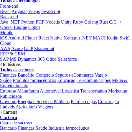
Todas as tecnologias
Front-end
React
Angular
Vue.js
JavaScript
Back-end
Java
.NET
Python
PHP
Node.js
Unity
Ruby
Golang
Rust
C/C++
Unreal Engine
Cobol
Mobile
iOS
Android
Flutter
React Native
Xamarin
.NET MAUI
Kotlin
Swift
Cloud
AWS
Azure
GCP
Sharepoint
ERP
&
CRM
SAP
MS Dynamics 365
Odoo
Salesforce
Indústrias
Todos os sectores
Finanças
Bancário
Comércio
Seguros
eCommerce
Varejo
Saúde
Produtos farmacêuticos
Educação
Telecomunicações
Mídia &
Entretenimento
Empresa
Manufatura
Automóvel
Logística
Transportation
Marketing
Publicidade
Governo
Energia e Serviços Públicos
Petróleo e gás
Construção
Imóveis
Agricultura
Viagens
Carteira
Carteira
Casos de sucesso
Bancário
Finanças
Saúde
Indústria farmacêutica