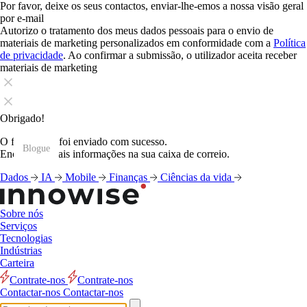
Por favor, deixe os seus contactos, enviar-lhe-emos a nossa visão geral
por e-mail
Autorizo o tratamento dos meus dados pessoais para o envio de
materiais de marketing personalizados em conformidade com a
Política
de privacidade
. Ao confirmar a submissão, o utilizador aceita receber
materiais de marketing
Obrigado!
O formulário foi enviado com sucesso.
Blogue
Blogue
Blogue
Blogue
Blogue
Blogue
Blogue
Blogue
Blogue
Blogue
Blogue
Blogue
Encontrará mais informações na sua caixa de correio.
Dados
IA
Mobile
Finanças
Ciências da vida
Sobre nós
Serviços
Tecnologias
Indústrias
Carteira
Contrate-nos
Contrate-nos
Contactar-nos
Contactar-nos