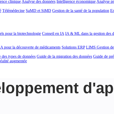
gence clinique
Analyse des données
Intelligence économique
Analyse pr
é
Télémédecine
SaMD et SiMD
Gestion de la santé de la population
En
ls pour la biotechnologie
Conseil en IA
IA & ML dans la gestion des d
'IA pour la découverte de médicaments
Solutions ERP
LIMS
Gestion de
 des types de données
Guide de la migration des données
Guide de pré
 réalité augmentée
eloppement d'ap