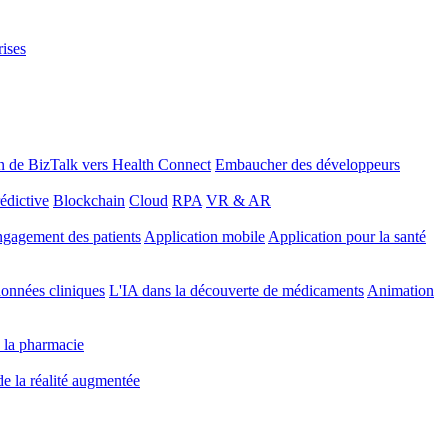
rises
n de BizTalk vers Health Connect
Embaucher des développeurs
édictive
Blockchain
Cloud
RPA
VR & AR
gagement des patients
Application mobile
Application pour la santé
onnées cliniques
L'IA dans la découverte de médicaments
Animation
 la pharmacie
 de la réalité augmentée