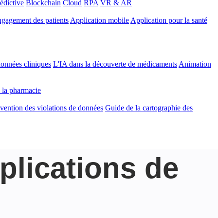
édictive
Blockchain
Cloud
RPA
VR & AR
gagement des patients
Application mobile
Application pour la santé
onnées cliniques
L'IA dans la découverte de médicaments
Animation
 la pharmacie
vention des violations de données
Guide de la cartographie des
plications de