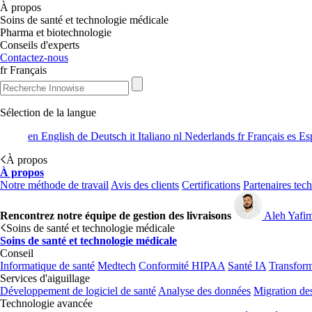
À propos
Soins de santé et technologie médicale
Pharma et biotechnologie
Conseils d'experts
Contactez-nous
fr
Français
Sélection de la langue
en
English
de
Deutsch
it
Italiano
nl
Nederlands
fr
Français
es
Es
À propos
À propos
Notre méthode de travail
Avis des clients
Certifications
Partenaires tec
Rencontrez notre équipe de gestion des livraisons
Aleh Yafi
Soins de santé et technologie médicale
Soins de santé et technologie médicale
Conseil
Informatique de santé
Medtech
Conformité HIPAA
Santé IA
Transform
Services d'aiguillage
Développement de logiciel de santé
Analyse des données
Migration de
Technologie avancée