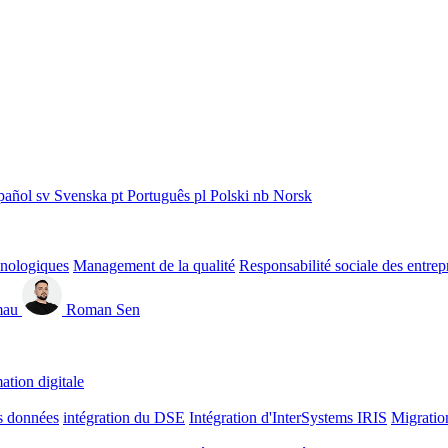
pañol
sv
Svenska
pt
Português
pl
Polski
nb
Norsk
hnologiques
Management de la qualité
Responsabilité sociale des entrep
mau
Roman Sen
ation digitale
s données
intégration du DSE
Intégration d'InterSystems IRIS
Migratio