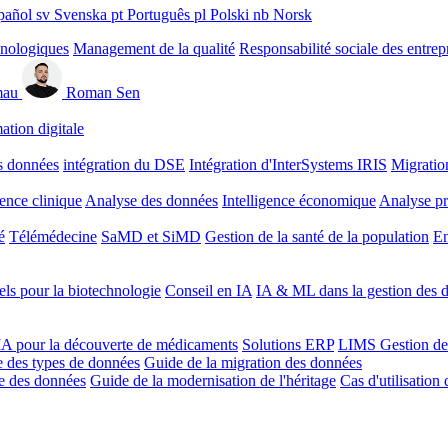
pañol
sv
Svenska
pt
Português
pl
Polski
nb
Norsk
hnologiques
Management de la qualité
Responsabilité sociale des entrep
mau
Roman Sen
ation digitale
s données
intégration du DSE
Intégration d'InterSystems IRIS
Migratio
gence clinique
Analyse des données
Intelligence économique
Analyse pr
é
Télémédecine
SaMD et SiMD
Gestion de la santé de la population
En
ls pour la biotechnologie
Conseil en IA
IA & ML dans la gestion des d
'IA pour la découverte de médicaments
Solutions ERP
LIMS
Gestion de
 des types de données
Guide de la migration des données
ie des données
Guide de la modernisation de l'héritage
Cas d'utilisation