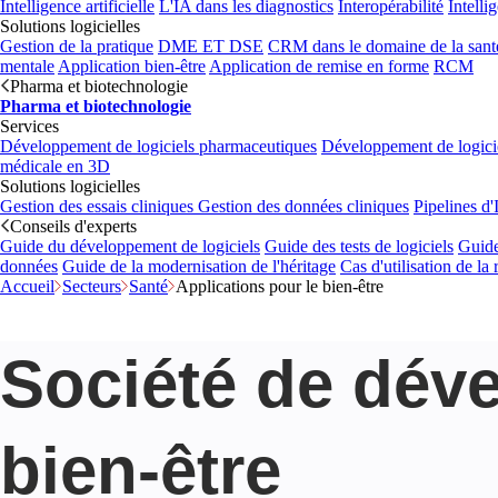
Intelligence artificielle
L'IA dans les diagnostics
Interopérabilité
Intelli
Solutions logicielles
Gestion de la pratique
DME ET DSE
CRM dans le domaine de la sant
mentale
Application bien-être
Application de remise en forme
RCM
Pharma et biotechnologie
Pharma et biotechnologie
Services
Développement de logiciels pharmaceutiques
Développement de logicie
médicale en 3D
Solutions logicielles
Gestion des essais cliniques
Gestion des données cliniques
Pipelines d
Conseils d'experts
Guide du développement de logiciels
Guide des tests de logiciels
Guide
données
Guide de la modernisation de l'héritage
Cas d'utilisation de la
Accueil
Secteurs
Santé
Applications pour le bien-être
Société de dév
bien-être