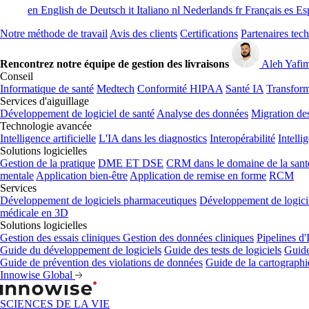
en
English
de
Deutsch
it
Italiano
nl
Nederlands
fr
Français
es
Es
Notre méthode de travail
Avis des clients
Certifications
Partenaires tec
Rencontrez notre équipe de gestion des livraisons
Aleh Yafi
Conseil
Informatique de santé
Medtech
Conformité HIPAA
Santé IA
Transform
Services d'aiguillage
Développement de logiciel de santé
Analyse des données
Migration de
Technologie avancée
Intelligence artificielle
L'IA dans les diagnostics
Interopérabilité
Intelli
Solutions logicielles
Gestion de la pratique
DME ET DSE
CRM dans le domaine de la sant
mentale
Application bien-être
Application de remise en forme
RCM
Services
Développement de logiciels pharmaceutiques
Développement de logicie
médicale en 3D
Solutions logicielles
Gestion des essais cliniques
Gestion des données cliniques
Pipelines d
Guide du développement de logiciels
Guide des tests de logiciels
Guide
Guide de prévention des violations de données
Guide de la cartograph
Innowise Global
SCIENCES DE LA VIE