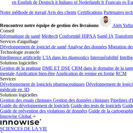
en
English
de
Deutsch
it
Italiano
nl
Nederlands
fr
Français
es
Es
Notre méthode de travail
Avis des clients
Certifications
Partenaires tec
Rencontrez notre équipe de gestion des livraisons
Aleh Yafi
Conseil
Informatique de santé
Medtech
Conformité HIPAA
Santé IA
Transform
Services d'aiguillage
Développement de logiciel de santé
Analyse des données
Migration de
Technologie avancée
Intelligence artificielle
L'IA dans les diagnostics
Interopérabilité
Intelli
Solutions logicielles
Gestion de la pratique
DME ET DSE
CRM dans le domaine de la sant
mentale
Application bien-être
Application de remise en forme
RCM
Services
Développement de logiciels pharmaceutiques
Développement de logicie
médicale en 3D
Solutions logicielles
Gestion des essais cliniques
Gestion des données cliniques
Pipelines d
Guide du développement de logiciels
Guide des tests de logiciels
Guide
Guide de prévention des violations de données
Guide de la cartograph
Innowise Global
SCIENCES DE LA VIE