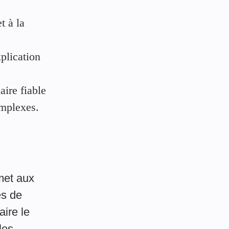
t à la
xplication
ire fiable
omplexes.
met aux
és de
aire le
les.