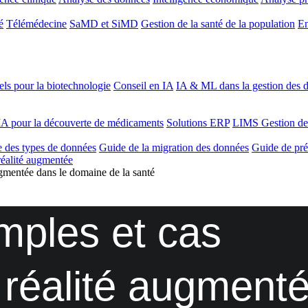
é
Télémédecine
SaMD et SiMD
Gestion de la santé de la population
En
ls pour la biotechnologie
Conseil en IA
IA & ML dans la gestion des d
'IA pour la découverte de médicaments
Solutions ERP
LIMS
Gestion de
 des types de données
Guide de la migration des données
Guide de pré
 réalité augmentée
augmentée dans le domaine de la santé
mples et cas
la réalité augment