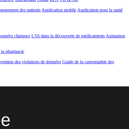
gagement des patients
Application mobile
Application pour la santé
onnées cliniques
L'IA dans la découverte de médicaments
Animation
 la pharmacie
vention des violations de données
Guide de la cartographie des
ée