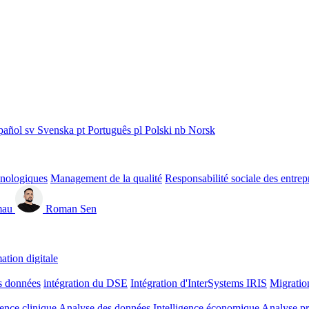
pañol
sv
Svenska
pt
Português
pl
Polski
nb
Norsk
hnologiques
Management de la qualité
Responsabilité sociale des entrep
mau
Roman Sen
ation digitale
s données
intégration du DSE
Intégration d'InterSystems IRIS
Migratio
gence clinique
Analyse des données
Intelligence économique
Analyse pr