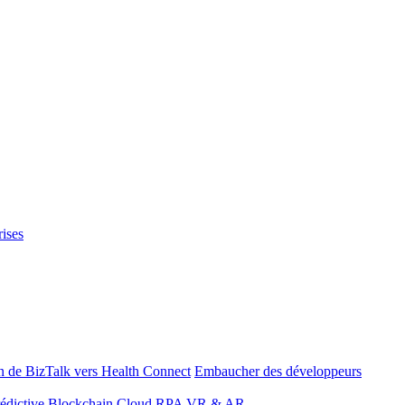
rises
n de BizTalk vers Health Connect
Embaucher des développeurs
édictive
Blockchain
Cloud
RPA
VR & AR