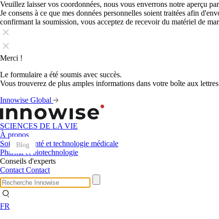
Veuillez laisser vos coordonnées, nous vous enverrons notre aperçu par
Je consens à ce que mes données personnelles soient traitées afin d'en
confirmant la soumission, vous acceptez de recevoir du matériel de ma
Merci !
Le formulaire a été soumis avec succès.
Vous trouverez de plus amples informations dans votre boîte aux lettres
Innowise Global
SCIENCES DE LA VIE
À propos
Soins de santé et technologie médicale
Blog
Blog
Blog
Blog
Blog
Blog
Blog
Blog
Blog
Blog
Blog
Blog
Pharma et biotechnologie
Conseils d'experts
Contact
Contact
FR