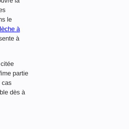
ouvre la
es
ns le
flèche à
sente à
 citée
fime partie
s cas
ible dès à