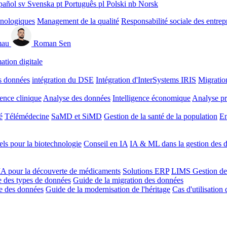
pañol
sv
Svenska
pt
Português
pl
Polski
nb
Norsk
hnologiques
Management de la qualité
Responsabilité sociale des entrep
mau
Roman Sen
ation digitale
s données
intégration du DSE
Intégration d'InterSystems IRIS
Migratio
gence clinique
Analyse des données
Intelligence économique
Analyse pr
é
Télémédecine
SaMD et SiMD
Gestion de la santé de la population
En
ls pour la biotechnologie
Conseil en IA
IA & ML dans la gestion des d
'IA pour la découverte de médicaments
Solutions ERP
LIMS
Gestion de
 des types de données
Guide de la migration des données
ie des données
Guide de la modernisation de l'héritage
Cas d'utilisation