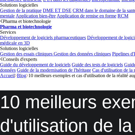
Solutions logicielles
Gestion de la pratique
DME ET DSE
CRM dans le domaine de la sant
mentale
Application bien-être
Application de remise en forme
RCM
Pharma et biotechnologie
Pharma et biotechnologie
Services
Développement de logiciels pharmaceutiques
Développement de logicie
médicale en 3D
Solutions logicielles
Gestion des essais cliniques
Gestion des données cliniques
Pipelines d
Conseils d'experts
Guide du développement de logiciels
Guide des tests de logiciels
Guide
données
Guide de la modernisation de l'héritage
Cas d'utilisation de la
Accueil
Blog
10 meilleurs exemples et cas d'utilisation de la réalité 
10 meilleurs exe
d'utilisation de 