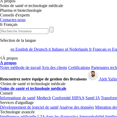
À propos
Soins de santé et technologie médicale
Pharma et biotechnologie
Conseils d'experts
Contactez-nous
fr
Français
Sélection de la langue
en
English
de
Deutsch
it
Italiano
nl
Nederlands
fr
Français
es
Es
À propos
À propos
Notre méthode de travail
Avis des clients
Certifications
Partenaires tec
Rencontrez notre équipe de gestion des livraisons
Aleh Yafi
Soins de santé et technologie médicale
Soins de santé et technologie médicale
Conseil
Informatique de santé
Medtech
Conformité HIPAA
Santé IA
Transform
Services d'aiguillage
Développement de logiciel de santé
Analyse des données
Migration de
Technologie avancée
Intelligence artificielle
L'IA dans les diagnostics
Interopérabilité
Intelli