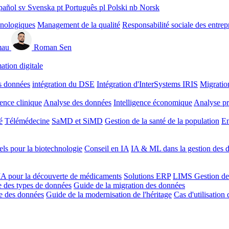
pañol
sv
Svenska
pt
Português
pl
Polski
nb
Norsk
hnologiques
Management de la qualité
Responsabilité sociale des entrep
mau
Roman Sen
ation digitale
s données
intégration du DSE
Intégration d'InterSystems IRIS
Migratio
gence clinique
Analyse des données
Intelligence économique
Analyse pr
é
Télémédecine
SaMD et SiMD
Gestion de la santé de la population
En
ls pour la biotechnologie
Conseil en IA
IA & ML dans la gestion des d
'IA pour la découverte de médicaments
Solutions ERP
LIMS
Gestion de
 des types de données
Guide de la migration des données
ie des données
Guide de la modernisation de l'héritage
Cas d'utilisation