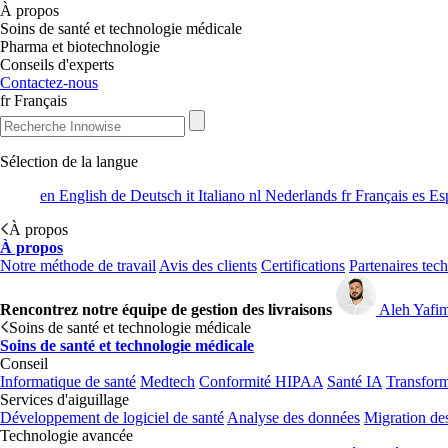
À propos
Soins de santé et technologie médicale
Pharma et biotechnologie
Conseils d'experts
Contactez-nous
fr
Français
Sélection de la langue
en
English
de
Deutsch
it
Italiano
nl
Nederlands
fr
Français
es
Es
À propos
À propos
Notre méthode de travail
Avis des clients
Certifications
Partenaires tec
Rencontrez notre équipe de gestion des livraisons
Aleh Yafi
Soins de santé et technologie médicale
Soins de santé et technologie médicale
Conseil
Informatique de santé
Medtech
Conformité HIPAA
Santé IA
Transform
Services d'aiguillage
Développement de logiciel de santé
Analyse des données
Migration de
Technologie avancée