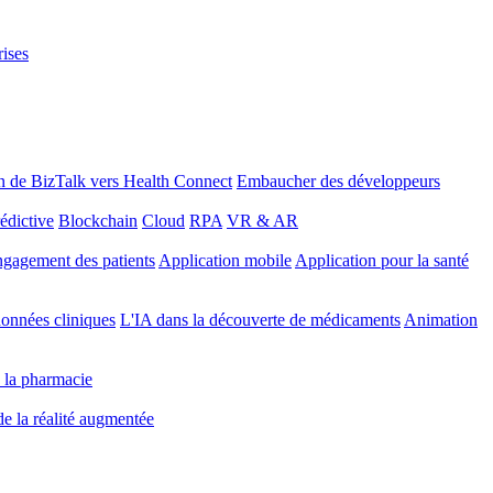
rises
n de BizTalk vers Health Connect
Embaucher des développeurs
édictive
Blockchain
Cloud
RPA
VR & AR
gagement des patients
Application mobile
Application pour la santé
onnées cliniques
L'IA dans la découverte de médicaments
Animation
 la pharmacie
 de la réalité augmentée