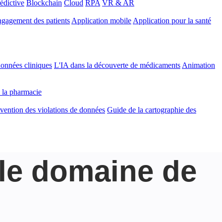
édictive
Blockchain
Cloud
RPA
VR & AR
gagement des patients
Application mobile
Application pour la santé
onnées cliniques
L'IA dans la découverte de médicaments
Animation
 la pharmacie
vention des violations de données
Guide de la cartographie des
 le domaine de