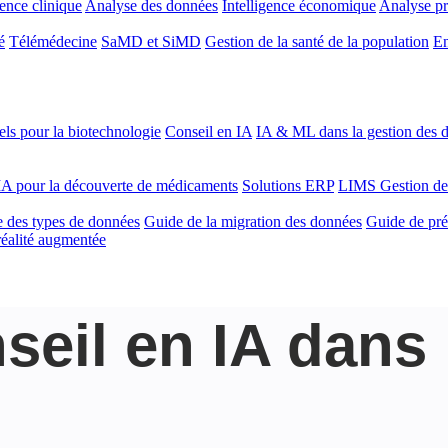
gence clinique
Analyse des données
Intelligence économique
Analyse pr
é
Télémédecine
SaMD et SiMD
Gestion de la santé de la population
En
ls pour la biotechnologie
Conseil en IA
IA & ML dans la gestion des d
'IA pour la découverte de médicaments
Solutions ERP
LIMS
Gestion de
 des types de données
Guide de la migration des données
Guide de pré
 réalité augmentée
seil en IA dans