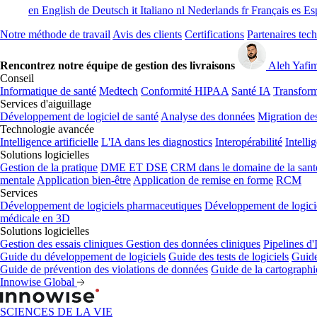
en
English
de
Deutsch
it
Italiano
nl
Nederlands
fr
Français
es
Es
Notre méthode de travail
Avis des clients
Certifications
Partenaires tec
Rencontrez notre équipe de gestion des livraisons
Aleh Yafi
Conseil
Informatique de santé
Medtech
Conformité HIPAA
Santé IA
Transform
Services d'aiguillage
Développement de logiciel de santé
Analyse des données
Migration de
Technologie avancée
Intelligence artificielle
L'IA dans les diagnostics
Interopérabilité
Intelli
Solutions logicielles
Gestion de la pratique
DME ET DSE
CRM dans le domaine de la sant
mentale
Application bien-être
Application de remise en forme
RCM
Services
Développement de logiciels pharmaceutiques
Développement de logicie
médicale en 3D
Solutions logicielles
Gestion des essais cliniques
Gestion des données cliniques
Pipelines d
Guide du développement de logiciels
Guide des tests de logiciels
Guide
Guide de prévention des violations de données
Guide de la cartograph
Innowise Global
SCIENCES DE LA VIE