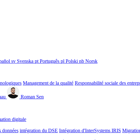
pañol
sv
Svenska
pt
Português
pl
Polski
nb
Norsk
hnologiques
Management de la qualité
Responsabilité sociale des entrep
mau
Roman Sen
ation digitale
s données
intégration du DSE
Intégration d'InterSystems IRIS
Migratio