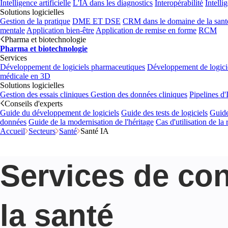
Intelligence artificielle
L'IA dans les diagnostics
Interopérabilité
Intelli
Solutions logicielles
Gestion de la pratique
DME ET DSE
CRM dans le domaine de la sant
mentale
Application bien-être
Application de remise en forme
RCM
Pharma et biotechnologie
Pharma et biotechnologie
Services
Développement de logiciels pharmaceutiques
Développement de logicie
médicale en 3D
Solutions logicielles
Gestion des essais cliniques
Gestion des données cliniques
Pipelines d
Conseils d'experts
Guide du développement de logiciels
Guide des tests de logiciels
Guide
données
Guide de la modernisation de l'héritage
Cas d'utilisation de la
Accueil
Secteurs
Santé
Santé IA
Services de con
la santé