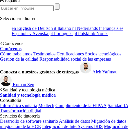
es
Español
Seleccionar idioma
en
English
de
Deutsch
it
Italiano
nl
Nederlands
fr
Français
es
Español
sv
Svenska
pt
Português
pl
Polski
nb
Norsk
Conócenos
Conócenos
Cómo trabajamos
Testimonios
Certificaciones
Socios tecnológicos
Gestión de la calidad
Responsabilidad social de las empresas
Conozca a nuestros gestores de entregas
Aleh Yafimau
Roman Sen
Sanidad y tecnología médica
Sanidad y tecnología médica
Consultoría
Informática sanitaria
Medtech
Cumplimiento de la HIPAA
Sanidad IA
Transformación digital
Servicios de tintorería
Desarrollo de software sanitario
Análisis de datos
Migración de datos
integración de la HCE
Integración de InterSystems IRIS
Migración de