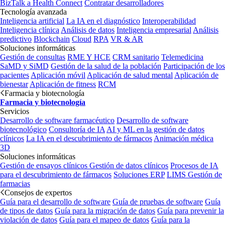
BizTalk a Health Connect
Contratar desarrolladores
Tecnología avanzada
Inteligencia artificial
La IA en el diagnóstico
Interoperabilidad
Inteligencia clínica
Análisis de datos
Inteligencia empresarial
Análisis
predictivo
Blockchain
Cloud
RPA
VR & AR
Soluciones informáticas
Gestión de consultas
RME Y HCE
CRM sanitario
Telemedicina
SaMD y SiMD
Gestión de la salud de la población
Participación de los
pacientes
Aplicación móvil
Aplicación de salud mental
Aplicación de
bienestar
Aplicación de fitness
RCM
Farmacia y biotecnología
Farmacia y biotecnología
Servicios
Desarrollo de software farmacéutico
Desarrollo de software
biotecnológico
Consultoría de IA
AI y ML en la gestión de datos
clínicos
La IA en el descubrimiento de fármacos
Animación médica
3D
Soluciones informáticas
Gestión de ensayos clínicos
Gestión de datos clínicos
Procesos de IA
para el descubrimiento de fármacos
Soluciones ERP
LIMS
Gestión de
farmacias
Consejos de expertos
Guía para el desarrollo de software
Guía de pruebas de software
Guía
de tipos de datos
Guía para la migración de datos
Guía para prevenir la
violación de datos
Guía para el mapeo de datos
Guía para la