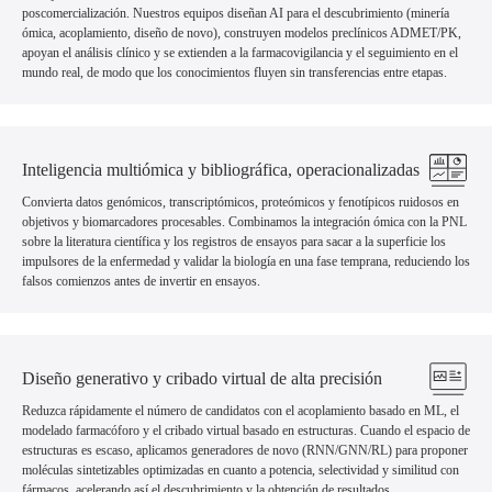
poscomercialización. Nuestros equipos diseñan AI para el descubrimiento (minería
ómica, acoplamiento, diseño de novo), construyen modelos preclínicos ADMET/PK,
apoyan el análisis clínico y se extienden a la farmacovigilancia y el seguimiento en el
mundo real, de modo que los conocimientos fluyen sin transferencias entre etapas.
Inteligencia multiómica y bibliográfica, operacionalizadas
Convierta datos genómicos, transcriptómicos, proteómicos y fenotípicos ruidosos en
objetivos y biomarcadores procesables. Combinamos la integración ómica con la PNL
sobre la literatura científica y los registros de ensayos para sacar a la superficie los
impulsores de la enfermedad y validar la biología en una fase temprana, reduciendo los
falsos comienzos antes de invertir en ensayos.
Diseño generativo y cribado virtual de alta precisión
Reduzca rápidamente el número de candidatos con el acoplamiento basado en ML, el
modelado farmacóforo y el cribado virtual basado en estructuras. Cuando el espacio de
estructuras es escaso, aplicamos generadores de novo (RNN/GNN/RL) para proponer
moléculas sintetizables optimizadas en cuanto a potencia, selectividad y similitud con
fármacos, acelerando así el descubrimiento y la obtención de resultados.