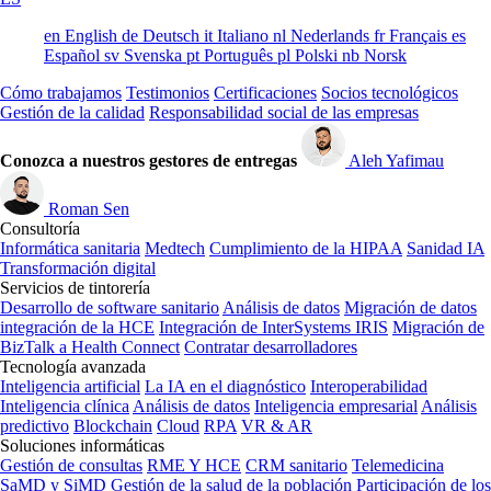
en
English
de
Deutsch
it
Italiano
nl
Nederlands
fr
Français
es
Español
sv
Svenska
pt
Português
pl
Polski
nb
Norsk
Cómo trabajamos
Testimonios
Certificaciones
Socios tecnológicos
Gestión de la calidad
Responsabilidad social de las empresas
Conozca a nuestros gestores de entregas
Aleh Yafimau
Roman Sen
Consultoría
Informática sanitaria
Medtech
Cumplimiento de la HIPAA
Sanidad IA
Transformación digital
Servicios de tintorería
Desarrollo de software sanitario
Análisis de datos
Migración de datos
integración de la HCE
Integración de InterSystems IRIS
Migración de
BizTalk a Health Connect
Contratar desarrolladores
Tecnología avanzada
Inteligencia artificial
La IA en el diagnóstico
Interoperabilidad
Inteligencia clínica
Análisis de datos
Inteligencia empresarial
Análisis
predictivo
Blockchain
Cloud
RPA
VR & AR
Soluciones informáticas
Gestión de consultas
RME Y HCE
CRM sanitario
Telemedicina
SaMD y SiMD
Gestión de la salud de la población
Participación de los