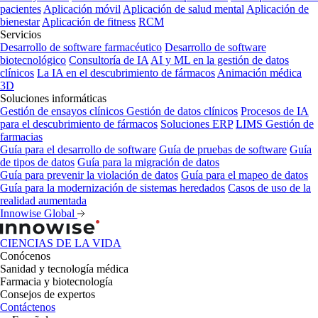
pacientes
Aplicación móvil
Aplicación de salud mental
Aplicación de
bienestar
Aplicación de fitness
RCM
Servicios
Desarrollo de software farmacéutico
Desarrollo de software
biotecnológico
Consultoría de IA
AI y ML en la gestión de datos
clínicos
La IA en el descubrimiento de fármacos
Animación médica
3D
Soluciones informáticas
Gestión de ensayos clínicos
Gestión de datos clínicos
Procesos de IA
para el descubrimiento de fármacos
Soluciones ERP
LIMS
Gestión de
farmacias
Guía para el desarrollo de software
Guía de pruebas de software
Guía
de tipos de datos
Guía para la migración de datos
Guía para prevenir la violación de datos
Guía para el mapeo de datos
Guía para la modernización de sistemas heredados
Casos de uso de la
realidad aumentada
Innowise Global
CIENCIAS DE LA VIDA
Conócenos
Sanidad y tecnología médica
Farmacia y biotecnología
Consejos de expertos
Contáctenos