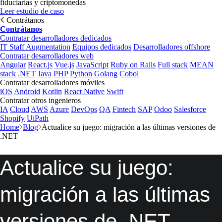
fiduciarias y criptomonedas
Leer estudio de caso
Contrátanos
Contrátanos
Contratar desarrolladores dedicados
IT Staff Augmentation
Equipos dedicados
Desarrolladores offshore
Contratar desarrolladores web
Angular
React.js
Vue.js
JavaScript
Ruby on Rails
Full stack
MEAN
stack
.NET
Java
PHP
Python
Golang
Cobol
Contratar desarrolladores móviles
iOS
Android
Kotlin
React Native
Swift
Contratar otros ingenieros
IA
Cloud
AWS
Azure
DevOps
QA
Fintech
SAP
Odoo
Salesforce
Shopify
UiPath
Home
Blog
Actualice su juego: migración a las últimas versiones de
.NET
Actualice su juego:
migración a las últimas
versiones de .NET