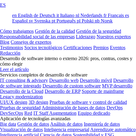
ES
en
English
de
Deutsch
it
Italiano
nl
Nederlands
fr
Français
es
Español
sv
Svenska
pt
Português
pl
Polski
nb
Norsk
Cómo trabajamos
Gestión de la calidad
Gestión de la seguridad
Responsabilidad social de las empresas
Liderazgo
Nuestros expertos
Blog
Consejos de expertos
Testimonios
Socios tecnológicos
Certificaciones
Premios
Eventos
Redacción
Desarrollo de software interno o externo 2026: pros, contras, costes y
cómo elegir
Leer el artículo
Servicios completos de desarrollo de software
IT consulting & advisory
Desarrollo web
Desarrollo móvil
Desarrollo
de software integrado
Desarrollo de custom software
MVP desarrollo
Desarrollo de la Cloud
Desarrollo de ERP
Soporte de mainframe
Legacy modernization
UI/UX design
3D design
Pruebas de software y control de calidad
Pruebas de seguridad
Administración de bases de datos
DevOps
DevSecOps
Red
IT Staff Augmentation
Equipo dedicado
Aplicación de tecnologías avanzadas
Big data
Gestión de datos
Análisis de datos
Ingeniería de datos
Visualización de datos
Inteligencia empresarial
Aprendizaje automático
Inteligencia artificial
Ciencia de datos
Sostenibilidad y ESG