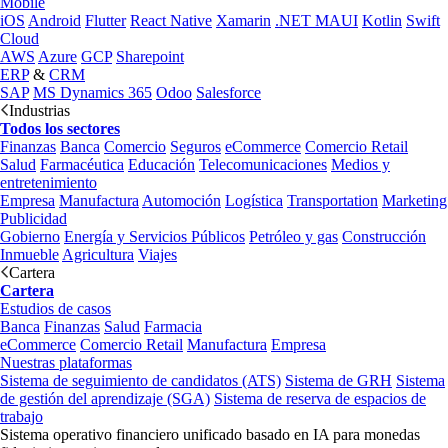
Mobile
iOS
Android
Flutter
React Native
Xamarin
.NET MAUI
Kotlin
Swift
Cloud
AWS
Azure
GCP
Sharepoint
ERP
&
CRM
SAP
MS Dynamics 365
Odoo
Salesforce
Industrias
Todos los sectores
Finanzas
Banca
Comercio
Seguros
eCommerce
Comercio Retail
Salud
Farmacéutica
Educación
Telecomunicaciones
Medios y
entretenimiento
Empresa
Manufactura
Automoción
Logística
Transportation
Marketing
Publicidad
Gobierno
Energía y Servicios Públicos
Petróleo y gas
Construcción
Inmueble
Agricultura
Viajes
Cartera
Cartera
Estudios de casos
Banca
Finanzas
Salud
Farmacia
eCommerce
Comercio Retail
Manufactura
Empresa
Nuestras plataformas
Sistema de seguimiento de candidatos (ATS)
Sistema de GRH
Sistema
de gestión del aprendizaje (SGA)
Sistema de reserva de espacios de
trabajo
Sistema operativo financiero unificado basado en IA para monedas