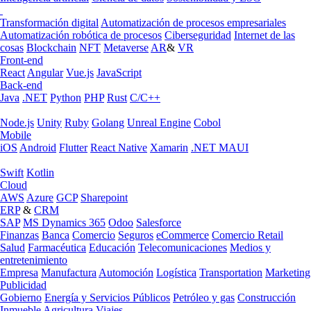
Transformación digital
Automatización de procesos empresariales
Automatización robótica de procesos
Ciberseguridad
Internet de las
cosas
Blockchain
NFT
Metaverse
AR
&
VR
Front-end
React
Angular
Vue.js
JavaScript
Back-end
Java
.NET
Python
PHP
Rust
C/C++
Node.js
Unity
Ruby
Golang
Unreal Engine
Cobol
Mobile
iOS
Android
Flutter
React Native
Xamarin
.NET MAUI
Swift
Kotlin
Cloud
AWS
Azure
GCP
Sharepoint
ERP
&
CRM
SAP
MS Dynamics 365
Odoo
Salesforce
Finanzas
Banca
Comercio
Seguros
eCommerce
Comercio Retail
Salud
Farmacéutica
Educación
Telecomunicaciones
Medios y
entretenimiento
Empresa
Manufactura
Automoción
Logística
Transportation
Marketing
Publicidad
Gobierno
Energía y Servicios Públicos
Petróleo y gas
Construcción
Inmueble
Agricultura
Viajes