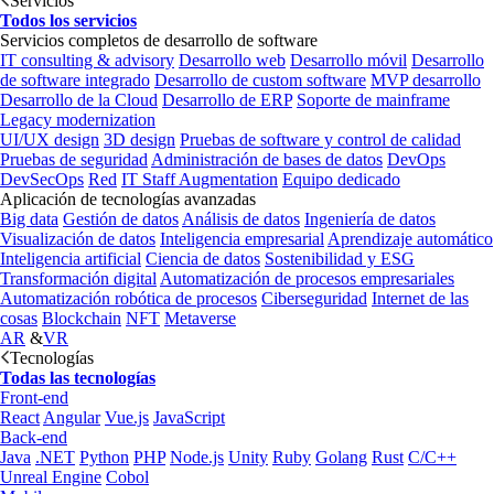
Servicios
Todos los servicios
Servicios completos de desarrollo de software
IT consulting & advisory
Desarrollo web
Desarrollo móvil
Desarrollo
de software integrado
Desarrollo de custom software
MVP desarrollo
Desarrollo de la Cloud
Desarrollo de ERP
Soporte de mainframe
Legacy modernization
UI/UX design
3D design
Pruebas de software y control de calidad
Pruebas de seguridad
Administración de bases de datos
DevOps
DevSecOps
Red
IT Staff Augmentation
Equipo dedicado
Aplicación de tecnologías avanzadas
Big data
Gestión de datos
Análisis de datos
Ingeniería de datos
Visualización de datos
Inteligencia empresarial
Aprendizaje automático
Inteligencia artificial
Ciencia de datos
Sostenibilidad y ESG
Transformación digital
Automatización de procesos empresariales
Automatización robótica de procesos
Ciberseguridad
Internet de las
cosas
Blockchain
NFT
Metaverse
AR
&
VR
Tecnologías
Todas las tecnologías
Front-end
React
Angular
Vue.js
JavaScript
Back-end
Java
.NET
Python
PHP
Node.js
Unity
Ruby
Golang
Rust
C/C++
Unreal Engine
Cobol