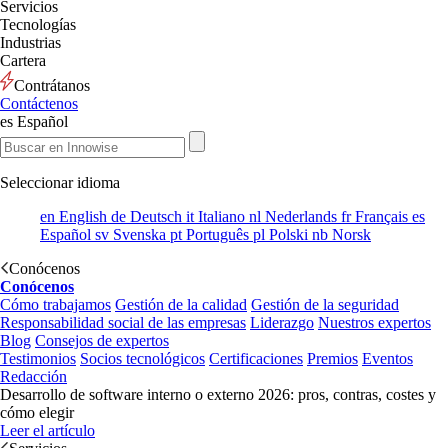
Servicios
Tecnologías
Industrias
Cartera
Contrátanos
Contáctenos
es
Español
Seleccionar idioma
en
English
de
Deutsch
it
Italiano
nl
Nederlands
fr
Français
es
Español
sv
Svenska
pt
Português
pl
Polski
nb
Norsk
Conócenos
Conócenos
Cómo trabajamos
Gestión de la calidad
Gestión de la seguridad
Responsabilidad social de las empresas
Liderazgo
Nuestros expertos
Blog
Consejos de expertos
Testimonios
Socios tecnológicos
Certificaciones
Premios
Eventos
Redacción
Desarrollo de software interno o externo 2026: pros, contras, costes y
cómo elegir
Leer el artículo