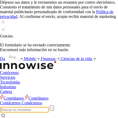
Déjenos sus datos y le enviaremos un resumen por correo electrónico.
Consiento el tratamiento de mis datos personales para el envío de
material publicitario personalizado de conformidad con la
Política de
privacidad
. Al confirmar el envío, acepta recibir material de marketing
Gracias.
El formulario se ha enviado correctamente.
Encontrará más información en su buzón.
Blog
Blog
Blog
Blog
Blog
Blog
Blog
Blog
Blog
Blog
Blog
Blog
Datos
IA
Mobile
Finanzas
Ciencias de la vida
Conócenos
Servicios
Tecnologías
Industrias
Cartera
Contrátanos
Contrátanos
Contáctenos
Contáctenos