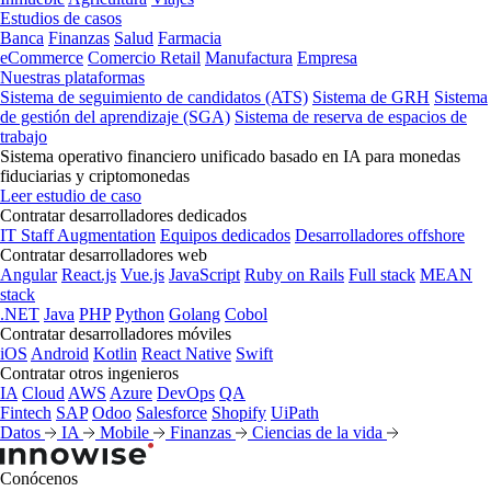
Estudios de casos
Banca
Finanzas
Salud
Farmacia
eCommerce
Comercio Retail
Manufactura
Empresa
Nuestras plataformas
Sistema de seguimiento de candidatos (ATS)
Sistema de GRH
Sistema
de gestión del aprendizaje (SGA)
Sistema de reserva de espacios de
trabajo
Sistema operativo financiero unificado basado en IA para monedas
fiduciarias y criptomonedas
Leer estudio de caso
Contratar desarrolladores dedicados
IT Staff Augmentation
Equipos dedicados
Desarrolladores offshore
Contratar desarrolladores web
Angular
React.js
Vue.js
JavaScript
Ruby on Rails
Full stack
MEAN
stack
.NET
Java
PHP
Python
Golang
Cobol
Contratar desarrolladores móviles
iOS
Android
Kotlin
React Native
Swift
Contratar otros ingenieros
IA
Cloud
AWS
Azure
DevOps
QA
Fintech
SAP
Odoo
Salesforce
Shopify
UiPath
Datos
IA
Mobile
Finanzas
Ciencias de la vida
Conócenos