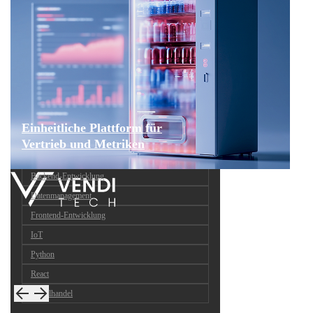
Einheitliche Plattform für
Vertrieb und Metriken
Backend-Entwicklung
Datenmanagement
Frontend-Entwicklung
IoT
Python
React
Einzelhandel