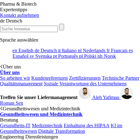
Pharma & Biotech
Expertentipps
Kontakt aufnehmen
de
Deutsch
Sprache auswählen
en
English
de
Deutsch
it
Italiano
nl
Nederlands
fr
Français
es
Español
sv
Svenska
pt
Português
pl
Polski
nb
Norsk
Über uns
Über uns
So arbeiten wir
Kundenreferenzen
Zertifizierungen
Technische Partner
Qualitätsmanagement
Soziale Verantwortung des Unternehmens
Treffen Sie unser Liefermanagement
Aleh Yafimau
Roman Sen
Gesundheitswesen und Medizintechnik
Gesundheitswesen und Medizintechnik
Beratung
Gesundheits-IT
Medizintechnik
Einhaltung des HIPAA
KI im
Gesundheitswesen
Digitale Transformation
Engineering Dienstleistungen