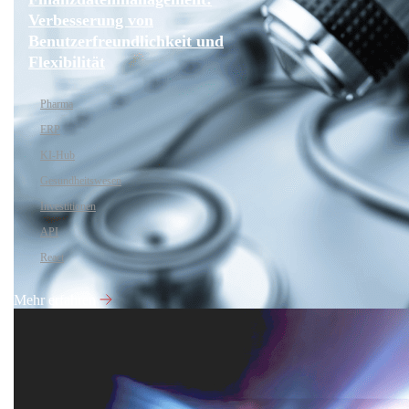
Verbesserung von
Benutzerfreundlichkeit und
Flexibilität
Pharma
ERP
KI-Hub
Gesundheitswesen
Investitionen
API
React
Mehr erfahren