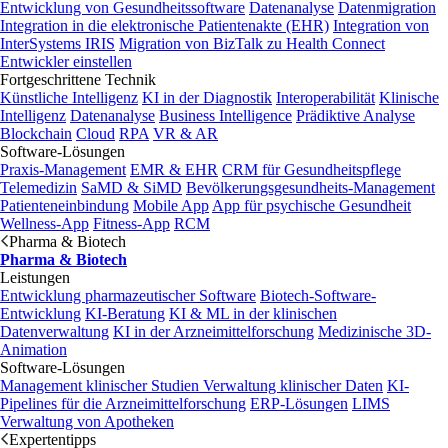
Entwicklung von Gesundheitssoftware
Datenanalyse
Datenmigration
Integration in die elektronische Patientenakte (EHR)
Integration von
InterSystems IRIS
Migration von BizTalk zu Health Connect
Entwickler einstellen
Fortgeschrittene Technik
Künstliche Intelligenz
KI in der Diagnostik
Interoperabilität
Klinische
Intelligenz
Datenanalyse
Business Intelligence
Prädiktive Analyse
Blockchain
Cloud
RPA
VR & AR
Software-Lösungen
Praxis-Management
EMR & EHR
CRM für Gesundheitspflege
Telemedizin
SaMD & SiMD
Bevölkerungsgesundheits-Management
Patienteneinbindung
Mobile App
App für psychische Gesundheit
Wellness-App
Fitness-App
RCM
Pharma & Biotech
Pharma & Biotech
Leistungen
Entwicklung pharmazeutischer Software
Biotech-Software-
Entwicklung
KI-Beratung
KI & ML in der klinischen
Datenverwaltung
KI in der Arzneimittelforschung
Medizinische 3D-
Animation
Software-Lösungen
Management klinischer Studien
Verwaltung klinischer Daten
KI-
Pipelines für die Arzneimittelforschung
ERP-Lösungen
LIMS
Verwaltung von Apotheken
Expertentipps