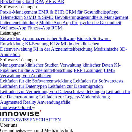
Blockchain
Cloud
RPA
VR & AR
Software-Lösungen
Praxis-Management
EMR & EHR
CRM für Gesundheitspflege
Telemedizin
SaMD & SiMD
Bevölkerungsgesundheits-Management
Patienteneinbindung
Mobile App
App für psychische Gesundheit
Wellness-App
Fitness-App
RCM
Leistungen
Entwicklung pharmazeutischer Software
Biotech-Software-
Entwicklung
KI-Beratung
KI & ML in der klinischen
Datenverwaltung
KI in der Arzneimittelforschung
Medizinische 3D-
Animation
Software-Lösungen
Management klinischer Studien
Verwaltung klinischer Daten
KI-
Pipelines für die Arzneimittelforschung
ERP-Lösungen
LIMS
Verwaltung von Apotheken
Leitfaden für die Softwareentwicklung
Leitfaden für Softwaretests
Leitfaden für Datentypen
Leitfaden zur Datenmigration
Leitfaden zur Vermeidung von Datenschutzverletzungen
Leitfaden für
die Datenzuordnung
Leitfaden zur Legacy-Modernisierung
Augmented Reality Anwendungsfälle
Innowise Global
LEBENSWISSENSCHAFTEN
Über uns
Gesundheitswesen und Medizintechnik