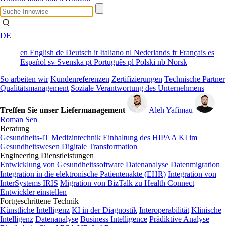
DE
en
English
de
Deutsch
it
Italiano
nl
Nederlands
fr
Français
es
Español
sv
Svenska
pt
Português
pl
Polski
nb
Norsk
So arbeiten wir
Kundenreferenzen
Zertifizierungen
Technische Partner
Qualitätsmanagement
Soziale Verantwortung des Unternehmens
Treffen Sie unser Liefermanagement
Aleh Yafimau
Roman Sen
Beratung
Gesundheits-IT
Medizintechnik
Einhaltung des HIPAA
KI im
Gesundheitswesen
Digitale Transformation
Engineering Dienstleistungen
Entwicklung von Gesundheitssoftware
Datenanalyse
Datenmigration
Integration in die elektronische Patientenakte (EHR)
Integration von
InterSystems IRIS
Migration von BizTalk zu Health Connect
Entwickler einstellen
Fortgeschrittene Technik
Künstliche Intelligenz
KI in der Diagnostik
Interoperabilität
Klinische
Intelligenz
Datenanalyse
Business Intelligence
Prädiktive Analyse