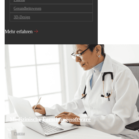
Gesundheitswesen
3D-Design
Mehr erfahren
Medizinische Forschungssoftware
Pharma