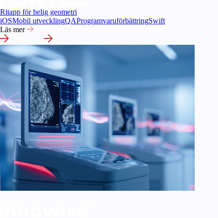
Ritapp för helig geometri
iOS
Mobil utveckling
QA
Programvaruförbättring
Swift
Läs mer