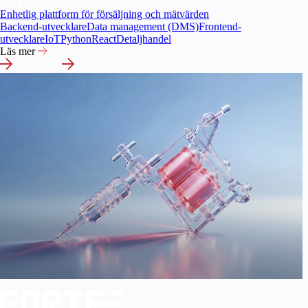
Enhetlig plattform för försäljning och mätvärden
Backend-utvecklare
Data management (DMS)
Frontend-
utvecklare
IoT
Python
React
Detaljhandel
Läs mer