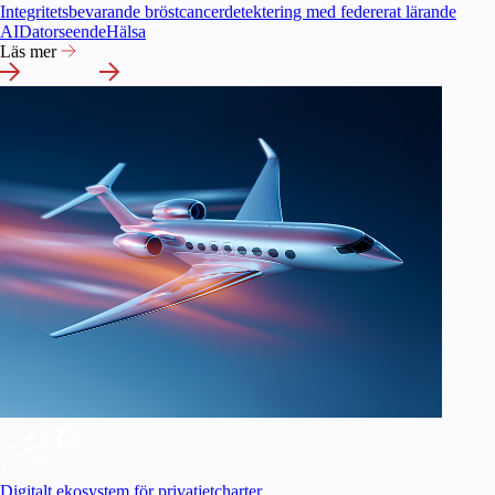
Integritetsbevarande bröstcancerdetektering med federerat lärande
AI
Datorseende
Hälsa
Läs mer
Digitalt ekosystem för privatjetcharter