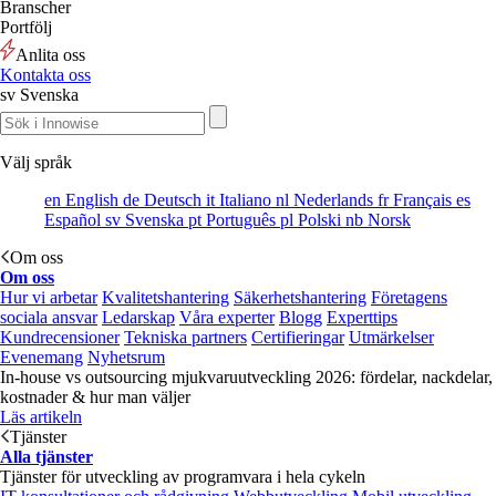
Branscher
Portfölj
Anlita oss
Kontakta oss
sv
Svenska
Välj språk
en
English
de
Deutsch
it
Italiano
nl
Nederlands
fr
Français
es
Español
sv
Svenska
pt
Português
pl
Polski
nb
Norsk
Om oss
Om oss
Hur vi arbetar
Kvalitetshantering
Säkerhetshantering
Företagens
sociala ansvar
Ledarskap
Våra experter
Blogg
Experttips
Kundrecensioner
Tekniska partners
Certifieringar
Utmärkelser
Evenemang
Nyhetsrum
In-house vs outsourcing mjukvaruutveckling 2026: fördelar, nackdelar,
kostnader & hur man väljer
Läs artikeln
Tjänster
Alla tjänster
Tjänster för utveckling av programvara i hela cykeln