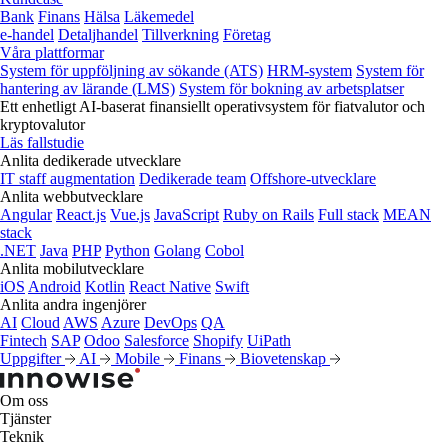
Bank
Finans
Hälsa
Läkemedel
e‑handel
Detaljhandel
Tillverkning
Företag
Våra plattformar
System för uppföljning av sökande (ATS)
HRM-system
System för
hantering av lärande (LMS)
System för bokning av arbetsplatser
Ett enhetligt AI-baserat finansiellt operativsystem för fiatvalutor och
kryptovalutor
Läs fallstudie
Anlita dedikerade utvecklare
IT staff augmentation
Dedikerade team
Offshore-utvecklare
Anlita webbutvecklare
Angular
React.js
Vue.js
JavaScript
Ruby on Rails
Full stack
MEAN
stack
.NET
Java
PHP
Python
Golang
Cobol
Anlita mobilutvecklare
iOS
Android
Kotlin
React Native
Swift
Anlita andra ingenjörer
AI
Cloud
AWS
Azure
DevOps
QA
Fintech
SAP
Odoo
Salesforce
Shopify
UiPath
Uppgifter
AI
Mobile
Finans
Biovetenskap
Om oss
Tjänster
Teknik