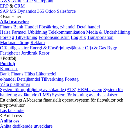
AWS
Azure
GCP
Sharepoint
ERP
&
CRM
SAP
MS Dynamics 365
Odoo
Salesforce
Branscher
Alla branscher
Finans
Bank
Handel
Försäkring
e‑handel
Detaljhandel
Hälsa
Farmaci
Utbildning
Telekommunikation
Media & Underhållning
Företag
Tillverkning
Fordonsindustrin
Logistik
Transportation
Marknadsföring
Reklam
Offentlig sektor
Energi & Försörjningstjänster
Olja & Gas
Bygg
Fastigheter
Jordbruk
Resor
Portfölj
Portfölj
Kundcase
Bank
Finans
Hälsa
Läkemedel
e‑handel
Detaljhandel
Tillverkning
Företag
Våra plattformar
System för uppföljning av sökande (ATS)
HRM-system
System för
hantering av lärande (LMS)
System för bokning av arbetsplatser
Ett enhetligt AI-baserat finansiellt operativsystem för fiatvalutor och
kryptovalutor
Läs fallstudie
Anlita oss
Anlita oss
Anlita dedikerade utvecklare