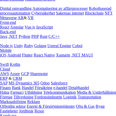
Digital omvandling
Automatisering av affärsprocesser
Robotbaserad
processautomation
Cybersäkerhet
Sakernas internet
Blockchain
NFT
Metaverse
AR
&
VR
Front-end
React
Angular
Vue.js
JavaScript
Back-end
Java
.NET
Python
PHP
Rust
C/C++
Node.js
Unity
Ruby
Golang
Unreal Engine
Cobol
Mobile
iOS
Android
Flutter
React Native
Xamarin
.NET MAUI
Swift
Kotlin
Cloud
AWS
Azure
GCP
Sharepoint
ERP
&
CRM
SAP
MS Dynamics 365
Odoo
Salesforce
Finans
Bank
Handel
Försäkring
e‑handel
Detaljhandel
Hälsa
Farmaci
Utbildning
Telekommunikation
Media & Underhållning
Företag
Tillverkning
Fordonsindustrin
Logistik
Transportation
Marknadsföring
Reklam
Offentlig sektor
Energi & Försörjningstjänster
Olja & Gas
Bygg
Fastigheter
Jordbruk
Resor
Kundcase