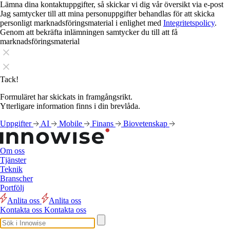
Lämna dina kontaktuppgifter, så skickar vi dig vår översikt via e-post
Jag samtycker till att mina personuppgifter behandlas för att skicka
personligt marknadsföringsmaterial i enlighet med
Integritetspolicy
.
Genom att bekräfta inlämningen samtycker du till att få
marknadsföringsmaterial
Tack!
Formuläret har skickats in framgångsrikt.
Ytterligare information finns i din brevlåda.
Uppgifter
AI
Mobile
Finans
Biovetenskap
Om oss
Tjänster
Teknik
Branscher
Portfölj
Anlita oss
Anlita oss
Kontakta oss
Kontakta oss