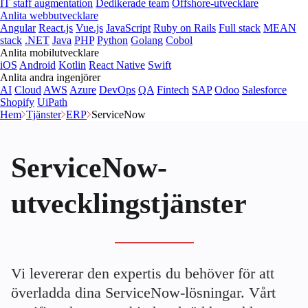
IT staff augmentation
Dedikerade team
Offshore-utvecklare
Anlita webbutvecklare
Angular
React.js
Vue.js
JavaScript
Ruby on Rails
Full stack
MEAN
stack
.NET
Java
PHP
Python
Golang
Cobol
Anlita mobilutvecklare
iOS
Android
Kotlin
React Native
Swift
Anlita andra ingenjörer
AI
Cloud
AWS
Azure
DevOps
QA
Fintech
SAP
Odoo
Salesforce
Shopify
UiPath
Hem
Tjänster
ERP
ServiceNow
ServiceNow-
utvecklingstjänster
Vi levererar den expertis du behöver för att
överladda dina ServiceNow-lösningar. Vårt