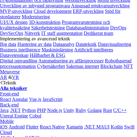
IT-konsultationer och rådgivning
Webbutveckling
Mobil utveckling
Utveckling av inbyggd programvara
Anpassad mjukvaruutveckling
MVP-utveckling
Cloud development
ERP-utveckling
Stöd för
stordatorer
Modernisering
UI/UX design
3D-konstruktion
Programvarutestning och
kvalitetssäkring
Säkerhetstestning
Databasadministration
DevOps
DevSecOps
Nätverk
IT staff augmentation
Dedikerat team
Implementering av avancerad teknik
Big data
Hantering av data
Dataanalys
Datateknik
Datavisualisering
Business intelligence
Maskininlärning
Artificiell intelligens
Datavetenskap
Hållbarhet & ESG
Digital omvandling
Automatisering av affärsprocesser
Robotbaserad
processautomation
Cybersäkerhet
Sakernas internet
Blockchain
NFT
Metaverse
AR
&
VR
Teknik
Alla tekniker
Front-end
React
Angular
Vue.js
JavaScript
Back-end
Java
.NET
Python
PHP
Node.js
Unity
Ruby
Golang
Rust
C/C++
Unreal Engine
Cobol
Mobile
iOS
Android
Flutter
React Native
Xamarin
.NET MAUI
Kotlin
Swift
Cloud