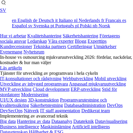
SV
en
English
de
Deutsch
it
Italiano
nl
Nederlands
fr
Français
es
Español
sv
Svenska
pt
Português
pl
Polski
nb
Norsk
Hur vi arbetar
Kvalitetshantering
Säkerhetshantering
Företagens
sociala ansvar
Ledarskap
Våra experter
Blogg
Experttips
Kundrecensioner
Tekniska partners
Certifieringar
Utmärkelser
Evenemang
Nyhetsrum
In-house vs outsourcing mjukvaruutveckling 2026: fördelar, nackdelar,
kostnader & hur man väljer
Läs artikeln
Tjänster för utveckling av programvara i hela cykeln
IT-konsultationer och rådgivning
Webbutveckling
Mobil utveckling
Utveckling av inbyggd programvara
Anpassad mjukvaruutveckling
MVP-utveckling
Cloud development
ERP-utveckling
Stöd för
stordatorer
Modernisering
UI/UX design
3D-konstruktion
Programvarutestning och
kvalitetssäkring
Säkerhetstestning
Databasadministration
DevOps
DevSecOps
Nätverk
IT staff augmentation
Dedikerat team
Implementering av avancerad teknik
Big data
Hantering av data
Dataanalys
Datateknik
Datavisualisering
Business intelligence
Maskininlärning
Artificiell intelligens
Datavetenskap
Hållbarhet & ESG