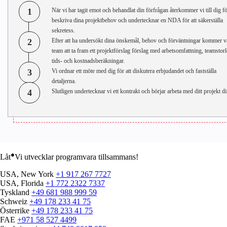
1
När vi har tagit emot och behandlat din förfrågan återkommer vi till dig fö
beskriva dina projektbehov och undertecknar en NDA för att säkerställa
sekretess.
2
Efter att ha undersökt dina önskemål, behov och förväntningar kommer v
team att ta fram ett projektförslag förslag med arbetsomfattning, teamstorl
tids- och kostnadsberäkningar.
3
Vi ordnar ett möte med dig för att diskutera erbjudandet och fastställa
detaljerna.
4
Slutligen undertecknar vi ett kontrakt och börjar arbeta med ditt projekt di
●
Låt
Vi utvecklar programvara tillsammans!
USA, New York
+1 917 267 7727
USA, Florida
+1 772 2322 7337
Tyskland
+49 681 988 999 59
Schweiz
+49 178 233 41 75
Österrike
+49 178 233 41 75
FAE
+971 58 527 4499