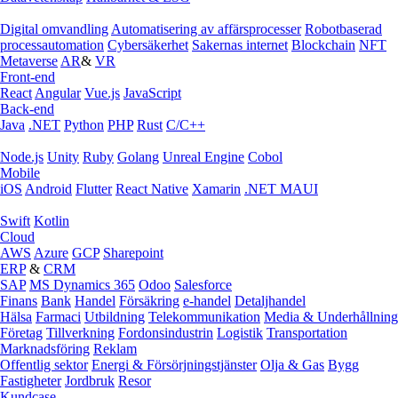
Digital omvandling
Automatisering av affärsprocesser
Robotbaserad
processautomation
Cybersäkerhet
Sakernas internet
Blockchain
NFT
Metaverse
AR
&
VR
Front-end
React
Angular
Vue.js
JavaScript
Back-end
Java
.NET
Python
PHP
Rust
C/C++
Node.js
Unity
Ruby
Golang
Unreal Engine
Cobol
Mobile
iOS
Android
Flutter
React Native
Xamarin
.NET MAUI
Swift
Kotlin
Cloud
AWS
Azure
GCP
Sharepoint
ERP
&
CRM
SAP
MS Dynamics 365
Odoo
Salesforce
Finans
Bank
Handel
Försäkring
e‑handel
Detaljhandel
Hälsa
Farmaci
Utbildning
Telekommunikation
Media & Underhållning
Företag
Tillverkning
Fordonsindustrin
Logistik
Transportation
Marknadsföring
Reklam
Offentlig sektor
Energi & Försörjningstjänster
Olja & Gas
Bygg
Fastigheter
Jordbruk
Resor
Kundcase