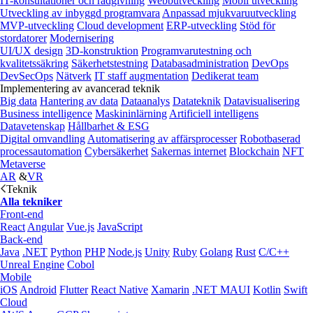
IT-konsultationer och rådgivning
Webbutveckling
Mobil utveckling
Utveckling av inbyggd programvara
Anpassad mjukvaruutveckling
MVP-utveckling
Cloud development
ERP-utveckling
Stöd för
stordatorer
Modernisering
UI/UX design
3D-konstruktion
Programvarutestning och
kvalitetssäkring
Säkerhetstestning
Databasadministration
DevOps
DevSecOps
Nätverk
IT staff augmentation
Dedikerat team
Implementering av avancerad teknik
Big data
Hantering av data
Dataanalys
Datateknik
Datavisualisering
Business intelligence
Maskininlärning
Artificiell intelligens
Datavetenskap
Hållbarhet & ESG
Digital omvandling
Automatisering av affärsprocesser
Robotbaserad
processautomation
Cybersäkerhet
Sakernas internet
Blockchain
NFT
Metaverse
AR
&
VR
Teknik
Alla tekniker
Front-end
React
Angular
Vue.js
JavaScript
Back-end
Java
.NET
Python
PHP
Node.js
Unity
Ruby
Golang
Rust
C/C++
Unreal Engine
Cobol
Mobile
iOS
Android
Flutter
React Native
Xamarin
.NET MAUI
Kotlin
Swift
Cloud