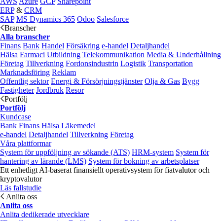
AWS
Azure
GCP
Sharepoint
ERP
&
CRM
SAP
MS Dynamics 365
Odoo
Salesforce
Branscher
Alla branscher
Finans
Bank
Handel
Försäkring
e‑handel
Detaljhandel
Hälsa
Farmaci
Utbildning
Telekommunikation
Media & Underhållning
Företag
Tillverkning
Fordonsindustrin
Logistik
Transportation
Marknadsföring
Reklam
Offentlig sektor
Energi & Försörjningstjänster
Olja & Gas
Bygg
Fastigheter
Jordbruk
Resor
Portfölj
Portfölj
Kundcase
Bank
Finans
Hälsa
Läkemedel
e‑handel
Detaljhandel
Tillverkning
Företag
Våra plattformar
System för uppföljning av sökande (ATS)
HRM-system
System för
hantering av lärande (LMS)
System för bokning av arbetsplatser
Ett enhetligt AI-baserat finansiellt operativsystem för fiatvalutor och
kryptovalutor
Läs fallstudie
Anlita oss
Anlita oss
Anlita dedikerade utvecklare