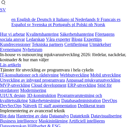
SV
en
English
de
Deutsch
it
Italiano
nl
Nederlands
fr
Français
es
Español
sv
Svenska
pt
Português
pl
Polski
nb
Norsk
Hur vi arbetar
Kvalitetshantering
Säkerhetshantering
Företagens
sociala ansvar
Ledarskap
Våra experter
Blogg
Experttips
Kundrecensioner
Tekniska partners
Certifieringar
Utmärkelser
Evenemang
Nyhetsrum
In-house vs outsourcing mjukvaruutveckling 2026: fördelar, nackdelar,
kostnader & hur man väljer
Läs artikeln
Tjänster för utveckling av programvara i hela cykeln
IT-konsultationer och rådgivning
Webbutveckling
Mobil utveckling
Utveckling av inbyggd programvara
Anpassad mjukvaruutveckling
MVP-utveckling
Cloud development
ERP-utveckling
Stöd för
stordatorer
Modernisering
UI/UX design
3D-konstruktion
Programvarutestning och
kvalitetssäkring
Säkerhetstestning
Databasadministration
DevOps
DevSecOps
Nätverk
IT staff augmentation
Dedikerat team
Implementering av avancerad teknik
Big data
Hantering av data
Dataanalys
Datateknik
Datavisualisering
Business intelligence
Maskininlärning
Artificiell intelligens
Datavetenskap
Hållbarhet & ESG