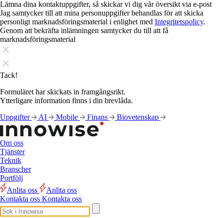
Lämna dina kontaktuppgifter, så skickar vi dig vår översikt via e-post
Jag samtycker till att mina personuppgifter behandlas för att skicka
personligt marknadsföringsmaterial i enlighet med
Integritetspolicy
.
Genom att bekräfta inlämningen samtycker du till att få
marknadsföringsmaterial
Tack!
Formuläret har skickats in framgångsrikt.
Ytterligare information finns i din brevlåda.
Uppgifter
AI
Mobile
Finans
Biovetenskap
Om oss
Tjänster
Teknik
Branscher
Portfölj
Anlita oss
Anlita oss
Kontakta oss
Kontakta oss