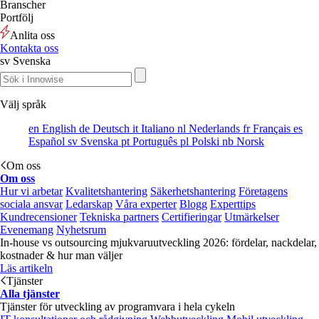
Branscher
Portfölj
Anlita oss
Kontakta oss
sv
Svenska
Välj språk
en
English
de
Deutsch
it
Italiano
nl
Nederlands
fr
Français
es
Español
sv
Svenska
pt
Português
pl
Polski
nb
Norsk
Om oss
Om oss
Hur vi arbetar
Kvalitetshantering
Säkerhetshantering
Företagens
sociala ansvar
Ledarskap
Våra experter
Blogg
Experttips
Kundrecensioner
Tekniska partners
Certifieringar
Utmärkelser
Evenemang
Nyhetsrum
In-house vs outsourcing mjukvaruutveckling 2026: fördelar, nackdelar,
kostnader & hur man väljer
Läs artikeln
Tjänster
Alla tjänster
Tjänster för utveckling av programvara i hela cykeln