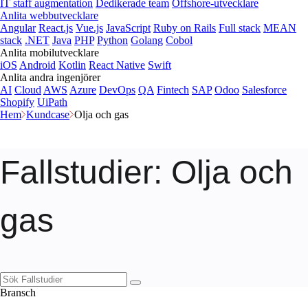
IT staff augmentation
Dedikerade team
Offshore-utvecklare
Anlita webbutvecklare
Angular
React.js
Vue.js
JavaScript
Ruby on Rails
Full stack
MEAN
stack
.NET
Java
PHP
Python
Golang
Cobol
Anlita mobilutvecklare
iOS
Android
Kotlin
React Native
Swift
Anlita andra ingenjörer
AI
Cloud
AWS
Azure
DevOps
QA
Fintech
SAP
Odoo
Salesforce
Shopify
UiPath
Hem
Kundcase
Olja och gas
Fallstudier
: Olja och
gas
Bransch