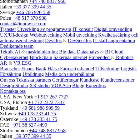
Storbritannien
+44 748 8817 958
Italien
+39 377 399 44 35
Sverige
+46 766 920 558
Polen
+48 517 370 938
contact@innowise.com
Tjänster
Utveckling av programvara
IT-konsult
Digital omvandling
UX/UI-design
Webbutveckling
Mobil utveckling
Kvalitetssäkring och
automatiserad testning
DevOps
&
DevSecOps
IT staff augmentation
Dedikerade team
Teknik
AI
&
maskininlärning
Big data
Dataanalys
&
BI
Cloud
Cybersäkerhet
Blockchain
Sakernas internet
Embedded
&
Robotics
AR
&
VR
ESG
Branscher
Finans
Bank
Hälsa
Farmaci
e‑handel
Tillverkning
Logistik
Försäkring
Utbildning
Media och underhållning
Om oss
Tekniska partners
Certifieringar
Kundcase
Kundrecensioner
Design Studio
XR studio
VOKA.io
Blogg
Experttips
Kontakta oss
USA, New York
+1 917 267 7727
USA, Florida
+1 772 2322 7337
Tyskland
+49 681 988 999 59
Schweiz
+49 178 233 41 75
Österrike
+49 178 233 41 75
FAE
+971 58 527 4499
Storbritannien
+44 748 8817 958
Italien
+39 377 399 44 35