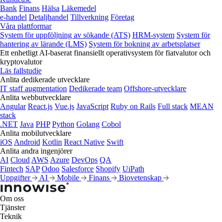
Bank
Finans
Hälsa
Läkemedel
e‑handel
Detaljhandel
Tillverkning
Företag
Våra plattformar
System för uppföljning av sökande (ATS)
HRM-system
System för
hantering av lärande (LMS)
System för bokning av arbetsplatser
Ett enhetligt AI-baserat finansiellt operativsystem för fiatvalutor och
kryptovalutor
Läs fallstudie
Anlita dedikerade utvecklare
IT staff augmentation
Dedikerade team
Offshore-utvecklare
Anlita webbutvecklare
Angular
React.js
Vue.js
JavaScript
Ruby on Rails
Full stack
MEAN
stack
.NET
Java
PHP
Python
Golang
Cobol
Anlita mobilutvecklare
iOS
Android
Kotlin
React Native
Swift
Anlita andra ingenjörer
AI
Cloud
AWS
Azure
DevOps
QA
Fintech
SAP
Odoo
Salesforce
Shopify
UiPath
Uppgifter
AI
Mobile
Finans
Biovetenskap
Om oss
Tjänster
Teknik