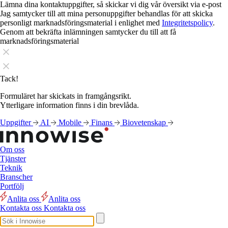
Lämna dina kontaktuppgifter, så skickar vi dig vår översikt via e-post
Jag samtycker till att mina personuppgifter behandlas för att skicka
personligt marknadsföringsmaterial i enlighet med
Integritetspolicy
.
Genom att bekräfta inlämningen samtycker du till att få
marknadsföringsmaterial
Tack!
Formuläret har skickats in framgångsrikt.
Ytterligare information finns i din brevlåda.
Uppgifter
AI
Mobile
Finans
Biovetenskap
Om oss
Tjänster
Teknik
Branscher
Portfölj
Anlita oss
Anlita oss
Kontakta oss
Kontakta oss