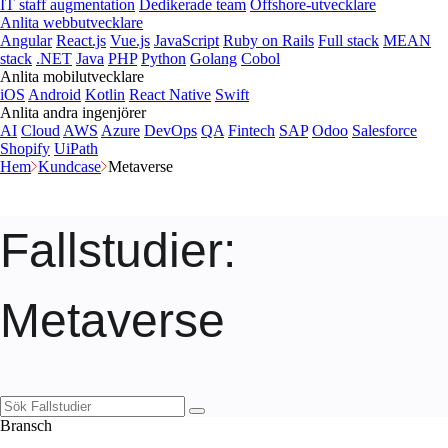
IT staff augmentation
Dedikerade team
Offshore-utvecklare
Anlita webbutvecklare
Angular
React.js
Vue.js
JavaScript
Ruby on Rails
Full stack
MEAN
stack
.NET
Java
PHP
Python
Golang
Cobol
Anlita mobilutvecklare
iOS
Android
Kotlin
React Native
Swift
Anlita andra ingenjörer
AI
Cloud
AWS
Azure
DevOps
QA
Fintech
SAP
Odoo
Salesforce
Shopify
UiPath
Hem
Kundcase
Metaverse
Fallstudier
:
Metaverse
Bransch