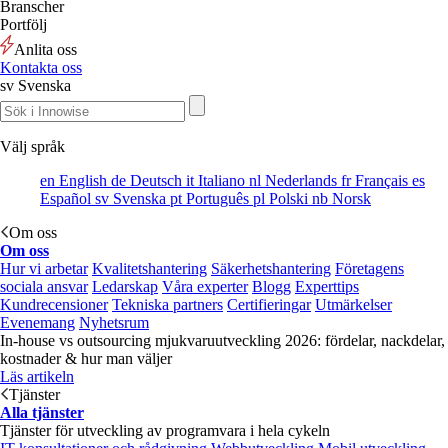
Branscher
Portfölj
Anlita oss
Kontakta oss
sv
Svenska
Välj språk
en
English
de
Deutsch
it
Italiano
nl
Nederlands
fr
Français
es
Español
sv
Svenska
pt
Português
pl
Polski
nb
Norsk
Om oss
Om oss
Hur vi arbetar
Kvalitetshantering
Säkerhetshantering
Företagens
sociala ansvar
Ledarskap
Våra experter
Blogg
Experttips
Kundrecensioner
Tekniska partners
Certifieringar
Utmärkelser
Evenemang
Nyhetsrum
In-house vs outsourcing mjukvaruutveckling 2026: fördelar, nackdelar,
kostnader & hur man väljer
Läs artikeln
Tjänster
Alla tjänster
Tjänster för utveckling av programvara i hela cykeln