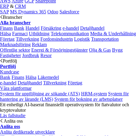
AWS
Azure
GCP
Sharepoint
ERP
&
CRM
SAP
MS Dynamics 365
Odoo
Salesforce
Branscher
Alla branscher
Finans
Bank
Handel
Försäkring
e‑handel
Detaljhandel
Hälsa
Farmaci
Utbildning
Telekommunikation
Media & Underhållning
Företag
Tillverkning
Fordonsindustrin
Logistik
Transportation
Marknadsföring
Reklam
Offentlig sektor
Energi & Försörjningstjänster
Olja & Gas
Bygg
Fastigheter
Jordbruk
Resor
Portfölj
Portfölj
Kundcase
Bank
Finans
Hälsa
Läkemedel
e‑handel
Detaljhandel
Tillverkning
Företag
Våra plattformar
System för uppföljning av sökande (ATS)
HRM-system
System för
hantering av lärande (LMS)
System för bokning av arbetsplatser
Ett enhetligt AI-baserat finansiellt operativsystem för fiatvalutor och
kryptovalutor
Läs fallstudie
Anlita oss
Anlita oss
Anlita dedikerade utvecklare