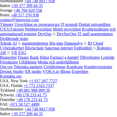
Storbritannien
+44 748 8817 958
Italien
+39 377 399 44 35
Sverige
+46 766 920 558
Polen
+48 517 370 938
contact@innowise.com
Tjänster
Utveckling av programvara
IT-konsult
Digital omvandling
UX/UI-design
Webbutveckling
Mobil utveckling
Kvalitetssäkring och
automatiserad testning
DevOps
&
DevSecOps
IT staff augmentation
Dedikerade team
Teknik
AI
&
maskininlärning
Big data
Dataanalys
&
BI
Cloud
Cybersäkerhet
Blockchain
Sakernas internet
Embedded
&
Robotics
AR
&
VR
ESG
Branscher
Finans
Bank
Hälsa
Farmaci
e‑handel
Tillverkning
Logistik
Försäkring
Utbildning
Media och underhållning
Om oss
Tekniska partners
Certifieringar
Kundcase
Kundrecensioner
Design Studio
XR studio
VOKA.io
Blogg
Experttips
Kontakta oss
USA, New York
+1 917 267 7727
USA, Florida
+1 772 2322 7337
Tyskland
+49 681 988 999 59
Schweiz
+49 178 233 41 75
Österrike
+49 178 233 41 75
FAE
+971 58 527 4499
Storbritannien
+44 748 8817 958
Italien
+39 377 399 44 35