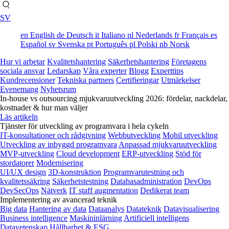
SV
en
English
de
Deutsch
it
Italiano
nl
Nederlands
fr
Français
es
Español
sv
Svenska
pt
Português
pl
Polski
nb
Norsk
Hur vi arbetar
Kvalitetshantering
Säkerhetshantering
Företagens
sociala ansvar
Ledarskap
Våra experter
Blogg
Experttips
Kundrecensioner
Tekniska partners
Certifieringar
Utmärkelser
Evenemang
Nyhetsrum
In-house vs outsourcing mjukvaruutveckling 2026: fördelar, nackdelar,
kostnader & hur man väljer
Läs artikeln
Tjänster för utveckling av programvara i hela cykeln
IT-konsultationer och rådgivning
Webbutveckling
Mobil utveckling
Utveckling av inbyggd programvara
Anpassad mjukvaruutveckling
MVP-utveckling
Cloud development
ERP-utveckling
Stöd för
stordatorer
Modernisering
UI/UX design
3D-konstruktion
Programvarutestning och
kvalitetssäkring
Säkerhetstestning
Databasadministration
DevOps
DevSecOps
Nätverk
IT staff augmentation
Dedikerat team
Implementering av avancerad teknik
Big data
Hantering av data
Dataanalys
Datateknik
Datavisualisering
Business intelligence
Maskininlärning
Artificiell intelligens
Datavetenskap
Hållbarhet & ESG