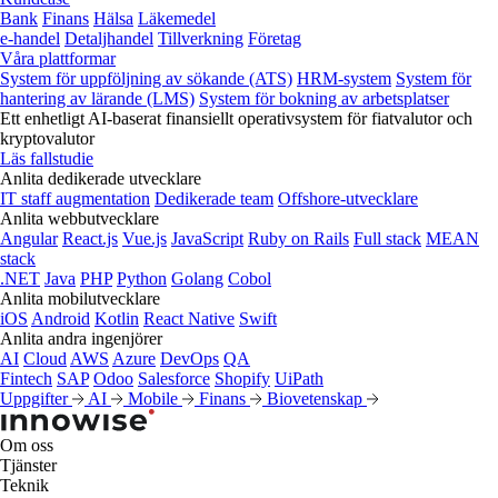
Bank
Finans
Hälsa
Läkemedel
e‑handel
Detaljhandel
Tillverkning
Företag
Våra plattformar
System för uppföljning av sökande (ATS)
HRM-system
System för
hantering av lärande (LMS)
System för bokning av arbetsplatser
Ett enhetligt AI-baserat finansiellt operativsystem för fiatvalutor och
kryptovalutor
Läs fallstudie
Anlita dedikerade utvecklare
IT staff augmentation
Dedikerade team
Offshore-utvecklare
Anlita webbutvecklare
Angular
React.js
Vue.js
JavaScript
Ruby on Rails
Full stack
MEAN
stack
.NET
Java
PHP
Python
Golang
Cobol
Anlita mobilutvecklare
iOS
Android
Kotlin
React Native
Swift
Anlita andra ingenjörer
AI
Cloud
AWS
Azure
DevOps
QA
Fintech
SAP
Odoo
Salesforce
Shopify
UiPath
Uppgifter
AI
Mobile
Finans
Biovetenskap
Om oss
Tjänster
Teknik