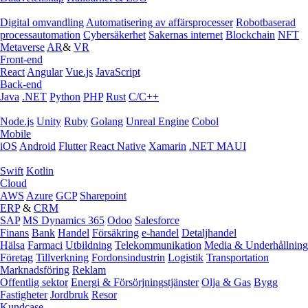
Digital omvandling
Automatisering av affärsprocesser
Robotbaserad
processautomation
Cybersäkerhet
Sakernas internet
Blockchain
NFT
Metaverse
AR
&
VR
Front-end
React
Angular
Vue.js
JavaScript
Back-end
Java
.NET
Python
PHP
Rust
C/C++
Node.js
Unity
Ruby
Golang
Unreal Engine
Cobol
Mobile
iOS
Android
Flutter
React Native
Xamarin
.NET MAUI
Swift
Kotlin
Cloud
AWS
Azure
GCP
Sharepoint
ERP
&
CRM
SAP
MS Dynamics 365
Odoo
Salesforce
Finans
Bank
Handel
Försäkring
e‑handel
Detaljhandel
Hälsa
Farmaci
Utbildning
Telekommunikation
Media & Underhållning
Företag
Tillverkning
Fordonsindustrin
Logistik
Transportation
Marknadsföring
Reklam
Offentlig sektor
Energi & Försörjningstjänster
Olja & Gas
Bygg
Fastigheter
Jordbruk
Resor
Kundcase