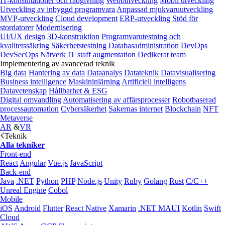
IT-konsultationer och rådgivning
Webbutveckling
Mobil utveckling
Utveckling av inbyggd programvara
Anpassad mjukvaruutveckling
MVP-utveckling
Cloud development
ERP-utveckling
Stöd för
stordatorer
Modernisering
UI/UX design
3D-konstruktion
Programvarutestning och
kvalitetssäkring
Säkerhetstestning
Databasadministration
DevOps
DevSecOps
Nätverk
IT staff augmentation
Dedikerat team
Implementering av avancerad teknik
Big data
Hantering av data
Dataanalys
Datateknik
Datavisualisering
Business intelligence
Maskininlärning
Artificiell intelligens
Datavetenskap
Hållbarhet & ESG
Digital omvandling
Automatisering av affärsprocesser
Robotbaserad
processautomation
Cybersäkerhet
Sakernas internet
Blockchain
NFT
Metaverse
AR
&
VR
Teknik
Alla tekniker
Front-end
React
Angular
Vue.js
JavaScript
Back-end
Java
.NET
Python
PHP
Node.js
Unity
Ruby
Golang
Rust
C/C++
Unreal Engine
Cobol
Mobile
iOS
Android
Flutter
React Native
Xamarin
.NET MAUI
Kotlin
Swift
Cloud