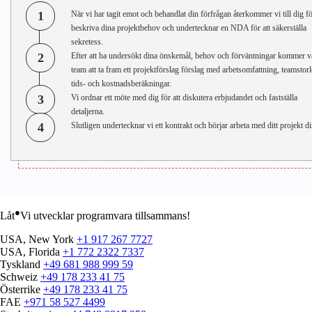
1
När vi har tagit emot och behandlat din förfrågan återkommer vi till dig fö
beskriva dina projektbehov och undertecknar en NDA för att säkerställa
sekretess.
2
Efter att ha undersökt dina önskemål, behov och förväntningar kommer v
team att ta fram ett projektförslag förslag med arbetsomfattning, teamstorl
tids- och kostnadsberäkningar.
3
Vi ordnar ett möte med dig för att diskutera erbjudandet och fastställa
detaljerna.
4
Slutligen undertecknar vi ett kontrakt och börjar arbeta med ditt projekt di
●
Låt
Vi utvecklar programvara tillsammans!
USA, New York
+1 917 267 7727
USA, Florida
+1 772 2322 7337
Tyskland
+49 681 988 999 59
Schweiz
+49 178 233 41 75
Österrike
+49 178 233 41 75
FAE
+971 58 527 4499