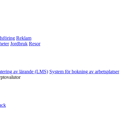
sföring
Reklam
heter
Jordbruk
Resor
ntering av lärande (LMS)
System för bokning av arbetsplatser
yptovalutor
ack