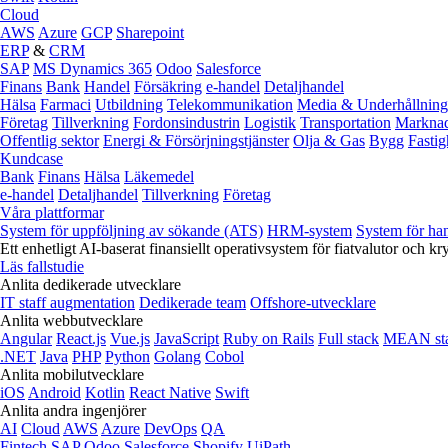
Cloud
AWS
Azure
GCP
Sharepoint
ERP
&
CRM
SAP
MS Dynamics 365
Odoo
Salesforce
Finans
Bank
Handel
Försäkring
e‑handel
Detaljhandel
Hälsa
Farmaci
Utbildning
Telekommunikation
Media & Underhållning
Företag
Tillverkning
Fordonsindustrin
Logistik
Transportation
Marknad
Offentlig sektor
Energi & Försörjningstjänster
Olja & Gas
Bygg
Fastig
Kundcase
Bank
Finans
Hälsa
Läkemedel
e‑handel
Detaljhandel
Tillverkning
Företag
Våra plattformar
System för uppföljning av sökande (ATS)
HRM-system
System för ha
Ett enhetligt AI-baserat finansiellt operativsystem för fiatvalutor och kr
Läs fallstudie
Anlita dedikerade utvecklare
IT staff augmentation
Dedikerade team
Offshore-utvecklare
Anlita webbutvecklare
Angular
React.js
Vue.js
JavaScript
Ruby on Rails
Full stack
MEAN st
.NET
Java
PHP
Python
Golang
Cobol
Anlita mobilutvecklare
iOS
Android
Kotlin
React Native
Swift
Anlita andra ingenjörer
AI
Cloud
AWS
Azure
DevOps
QA
Fintech
SAP
Odoo
Salesforce
Shopify
UiPath