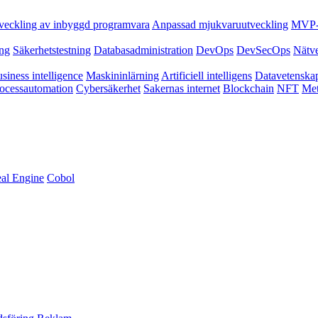
veckling av inbyggd programvara
Anpassad mjukvaruutveckling
MVP-u
ing
Säkerhetstestning
Databasadministration
DevOps
DevSecOps
Nätv
siness intelligence
Maskininlärning
Artificiell intelligens
Datavetenska
ocessautomation
Cybersäkerhet
Sakernas internet
Blockchain
NFT
Met
al Engine
Cobol