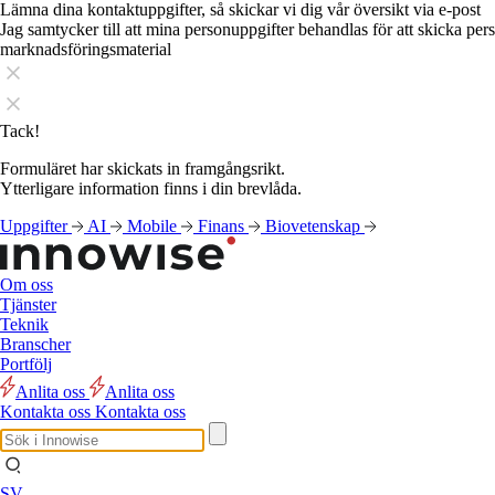
Lämna dina kontaktuppgifter, så skickar vi dig vår översikt via e-post
Jag samtycker till att mina personuppgifter behandlas för att skicka pe
marknadsföringsmaterial
Tack!
Formuläret har skickats in framgångsrikt.
Ytterligare information finns i din brevlåda.
Uppgifter
AI
Mobile
Finans
Biovetenskap
Om oss
Tjänster
Teknik
Branscher
Portfölj
Anlita oss
Anlita oss
Kontakta oss
Kontakta oss
SV