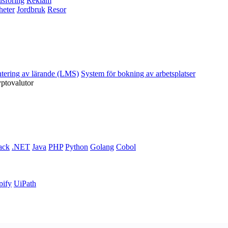
sföring
Reklam
heter
Jordbruk
Resor
ntering av lärande (LMS)
System för bokning av arbetsplatser
yptovalutor
ack
.NET
Java
PHP
Python
Golang
Cobol
pify
UiPath