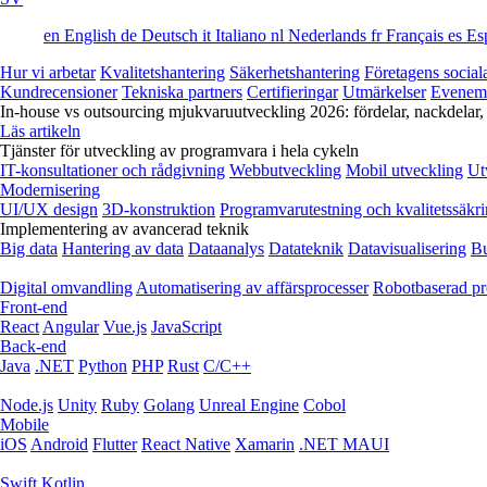
en
English
de
Deutsch
it
Italiano
nl
Nederlands
fr
Français
es
Es
Hur vi arbetar
Kvalitetshantering
Säkerhetshantering
Företagens social
Kundrecensioner
Tekniska partners
Certifieringar
Utmärkelser
Evenem
In-house vs outsourcing mjukvaruutveckling 2026: fördelar, nackdelar,
Läs artikeln
Tjänster för utveckling av programvara i hela cykeln
IT-konsultationer och rådgivning
Webbutveckling
Mobil utveckling
Ut
Modernisering
UI/UX design
3D-konstruktion
Programvarutestning och kvalitetssäkr
Implementering av avancerad teknik
Big data
Hantering av data
Dataanalys
Datateknik
Datavisualisering
Bu
Digital omvandling
Automatisering av affärsprocesser
Robotbaserad pr
Front-end
React
Angular
Vue.js
JavaScript
Back-end
Java
.NET
Python
PHP
Rust
C/C++
Node.js
Unity
Ruby
Golang
Unreal Engine
Cobol
Mobile
iOS
Android
Flutter
React Native
Xamarin
.NET MAUI
Swift
Kotlin