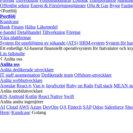
Företag
Tillverkning
Fordonsindustrin
Logistik
Transportation
Marknad
Offentlig sektor
Energi & Försörjningstjänster
Olja & Gas
Bygg
Fastig
Portfölj
Portfölj
Kundcase
Bank
Finans
Hälsa
Läkemedel
e‑handel
Detaljhandel
Tillverkning
Företag
Våra plattformar
System för uppföljning av sökande (ATS)
HRM-system
System för ha
Ett enhetligt AI-baserat finansiellt operativsystem för fiatvalutor och kr
Läs fallstudie
Anlita oss
Anlita oss
Anlita dedikerade utvecklare
IT staff augmentation
Dedikerade team
Offshore-utvecklare
Anlita webbutvecklare
Angular
React.js
Vue.js
JavaScript
Ruby on Rails
Full stack
MEAN st
Anlita mobilutvecklare
iOS
Android
Kotlin
React Native
Swift
Anlita andra ingenjörer
AI
Cloud
AWS
Azure
DevOps
QA
Fintech
SAP
Odoo
Salesforce
Sho
Hem
Kundcase
Golang