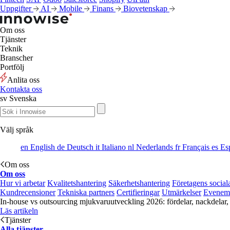
Uppgifter
AI
Mobile
Finans
Biovetenskap
Om oss
Tjänster
Teknik
Branscher
Portfölj
Anlita oss
Kontakta oss
sv
Svenska
Välj språk
en
English
de
Deutsch
it
Italiano
nl
Nederlands
fr
Français
es
Es
Om oss
Om oss
Hur vi arbetar
Kvalitetshantering
Säkerhetshantering
Företagens social
Kundrecensioner
Tekniska partners
Certifieringar
Utmärkelser
Evenem
In-house vs outsourcing mjukvaruutveckling 2026: fördelar, nackdelar,
Läs artikeln
Tjänster
Alla tjänster