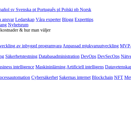
pañol
sv
Svenska
pt
Português
pl
Polski
nb
Norsk
a ansvar
Ledarskap
Våra experter
Blogg
Experttips
ang
Nyhetsrum
 kostnader & hur man väljer
veckling av inbyggd programvara
Anpassad mjukvaruutveckling
MVP-u
ing
Säkerhetstestning
Databasadministration
DevOps
DevSecOps
Nätv
siness intelligence
Maskininlärning
Artificiell intelligens
Datavetenska
ocessautomation
Cybersäkerhet
Sakernas internet
Blockchain
NFT
Met