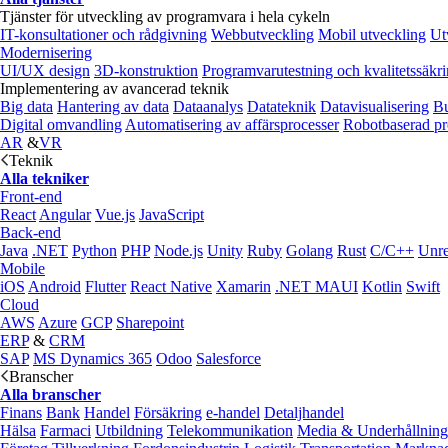
Tjänster för utveckling av programvara i hela cykeln
IT-konsultationer och rådgivning
Webbutveckling
Mobil utveckling
Ut
Modernisering
UI/UX design
3D-konstruktion
Programvarutestning och kvalitetssäkr
Implementering av avancerad teknik
Big data
Hantering av data
Dataanalys
Datateknik
Datavisualisering
Bu
Digital omvandling
Automatisering av affärsprocesser
Robotbaserad pr
AR
&
VR
Teknik
Alla tekniker
Front-end
React
Angular
Vue.js
JavaScript
Back-end
Java
.NET
Python
PHP
Node.js
Unity
Ruby
Golang
Rust
C/C++
Unre
Mobile
iOS
Android
Flutter
React Native
Xamarin
.NET MAUI
Kotlin
Swift
Cloud
AWS
Azure
GCP
Sharepoint
ERP
&
CRM
SAP
MS Dynamics 365
Odoo
Salesforce
Branscher
Alla branscher
Finans
Bank
Handel
Försäkring
e‑handel
Detaljhandel
Hälsa
Farmaci
Utbildning
Telekommunikation
Media & Underhållning