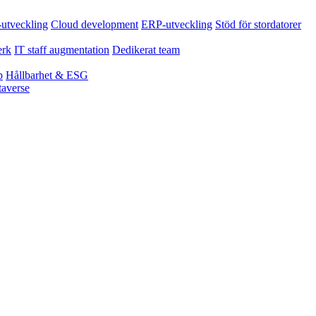
tveckling
Cloud development
ERP-utveckling
Stöd för stordatorer
erk
IT staff augmentation
Dedikerat team
p
Hållbarhet & ESG
averse