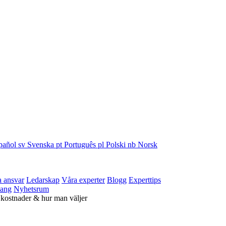
pañol
sv
Svenska
pt
Português
pl
Polski
nb
Norsk
a ansvar
Ledarskap
Våra experter
Blogg
Experttips
ang
Nyhetsrum
 kostnader & hur man väljer