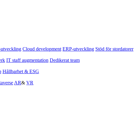
tveckling
Cloud development
ERP-utveckling
Stöd för stordatorer
erk
IT staff augmentation
Dedikerat team
p
Hållbarhet & ESG
averse
AR
&
VR