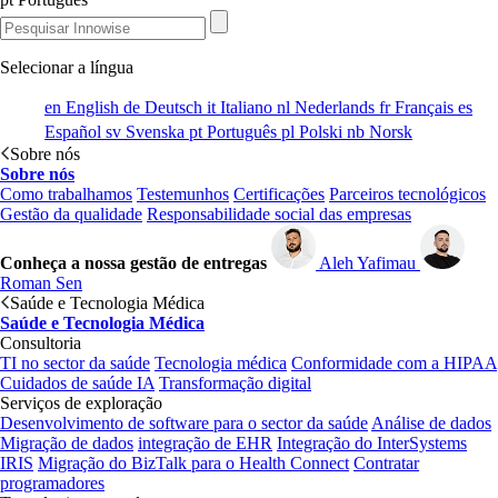
Selecionar a língua
en
English
de
Deutsch
it
Italiano
nl
Nederlands
fr
Français
es
Español
sv
Svenska
pt
Português
pl
Polski
nb
Norsk
Sobre nós
Sobre nós
Como trabalhamos
Testemunhos
Certificações
Parceiros tecnológicos
Gestão da qualidade
Responsabilidade social das empresas
Conheça a nossa gestão de entregas
Aleh Yafimau
Roman Sen
Saúde e Tecnologia Médica
Saúde e Tecnologia Médica
Consultoria
TI no sector da saúde
Tecnologia médica
Conformidade com a HIPAA
Cuidados de saúde IA
Transformação digital
Serviços de exploração
Desenvolvimento de software para o sector da saúde
Análise de dados
Migração de dados
integração de EHR
Integração do InterSystems
IRIS
Migração do BizTalk para o Health Connect
Contratar
programadores