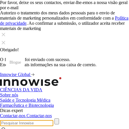
Por favor, deixe os seus contactos, enviar-lhe-emos a nossa visão geral
por e-mail
Autorizo o tratamento dos meus dados pessoais para o envio de
materiais de marketing personalizados em conformidade com a
Política
de privacidade
. Ao confirmar a submissão, o utilizador aceita receber
materiais de marketing
Obrigado!
O formulário foi enviado com sucesso.
Blogue
Blogue
Blogue
Blogue
Blogue
Blogue
Blogue
Blogue
Blogue
Blogue
Blogue
Blogue
Encontrará mais informações na sua caixa de correio.
Innowise Global
CIÊNCIAS DA VIDA
Sobre nós
Saúde e Tecnologia Médica
Farmacêutica e Biotecnologia
Dicas expert
Contactar-nos
Contactar-nos