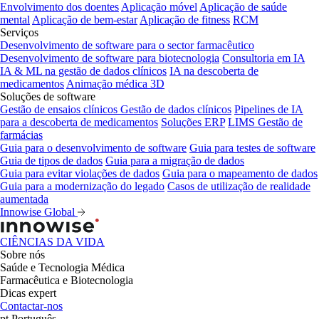
Envolvimento dos doentes
Aplicação móvel
Aplicação de saúde
mental
Aplicação de bem-estar
Aplicação de fitness
RCM
Serviços
Desenvolvimento de software para o sector farmacêutico
Desenvolvimento de software para biotecnologia
Consultoria em IA
IA & ML na gestão de dados clínicos
IA na descoberta de
medicamentos
Animação médica 3D
Soluções de software
Gestão de ensaios clínicos
Gestão de dados clínicos
Pipelines de IA
para a descoberta de medicamentos
Soluções ERP
LIMS
Gestão de
farmácias
Guia para o desenvolvimento de software
Guia para testes de software
Guia de tipos de dados
Guia para a migração de dados
Guia para evitar violações de dados
Guia para o mapeamento de dados
Guia para a modernização do legado
Casos de utilização de realidade
aumentada
Innowise Global
CIÊNCIAS DA VIDA
Sobre nós
Saúde e Tecnologia Médica
Farmacêutica e Biotecnologia
Dicas expert
Contactar-nos
pt
Português