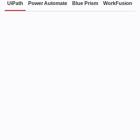
UiPath
Power Automate
Blue Prism
WorkFusion
Quadrante Mágico da Gartner