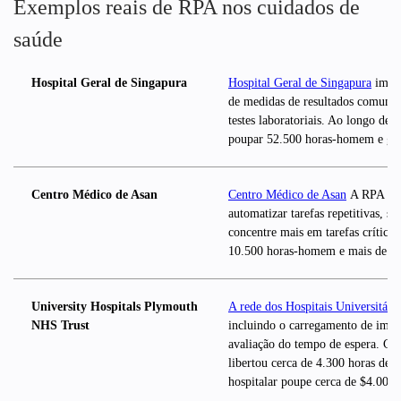
Exemplos reais de RPA nos cuidados de
saúde
Hospital Geral de Singapura
Hospital Geral de Singapura
imple
de medidas de resultados comunica
testes laboratoriais. Ao longo de
poupar 52.500 horas-homem e gan
Centro Médico de Asan
Centro Médico de Asan
A RPA foi 
automatizar tarefas repetitivas, s
concentre mais em tarefas crítica
10.500 horas-homem e mais de $2
University Hospitals Plymouth
A rede dos Hospitais Universitár
NHS Trust
incluindo o carregamento de image
avaliação do tempo de espera. Co
libertou cerca de 4.300 horas de 
hospitalar poupe cerca de $4.000