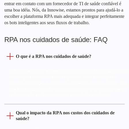
entrar em contato com um fornecedor de TI de saúde confiável é
uma boa idéia. Nós, da Innowise, estamos prontos para ajudá-lo a
escolher a plataforma RPA mais adequada e integrar perfeitamente
os bots inteligentes aos seus fluxos de trabalho.
RPA nos cuidados de saúde: FAQ
O que é a RPA nos cuidados de saúde?
RPA ou automação de processos robóticos significa a utilização de bots d
software para automatizar tarefas repetitivas, como a marcação de
consultas, a faturação de doentes ou a introdução de dados clínicos. Esta
tecnologia reduz o trabalho manual, minimiza os erros e permite que os
profissionais de saúde se concentrem nos cuidados aos doentes.
Qual o impacto da RPA nos custos dos cuidados de
saúde?