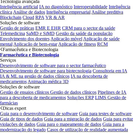
Tecnologia avançada
Inteligência artificial
IA no diagnóstico
Interoperabilidade
Inteligência
clínica
Análise de dados
Inteligência empresarial
Análise preditiva
Blockchain
Cloud
RPA
VR & AR
Soluções de software
Gestão de práticas
EMR E EHR
CRM para o sector da saúde
Telemedicina
SaMD e SiMD
Gestão da saúde da população
Envolvimento dos doentes
Aplicação móvel
Aplicação de saúde
mental
Aplicação de bem-estar
Aplicação de fitness
RCM
Farmacêutica e Biotecnologia
Farmacêutica e Biotecnologia
Serviços
Desenvolvimento de software para o sector farmacêutico
Desenvolvimento de software para biotecnologia
Consultoria em IA
IA & ML na gestão de dados clínicos
IA na descoberta de
medicamentos
Animação médica 3D
Soluções de software
Gestão de ensaios clínicos
Gestão de dados clínicos
Pipelines de IA
para a descoberta de medicamentos
Soluções ERP
LIMS
Gestão de
farmácias
Dicas expert
Guia para o desenvolvimento de software
Guia para testes de software
Guia de tipos de dados
Guia para a migração de dados
Guia para evitar
violações de dados
Guia para o mapeamento de dados
Guia para a
modernização do legado
Casos de utilização de realidade aumentada