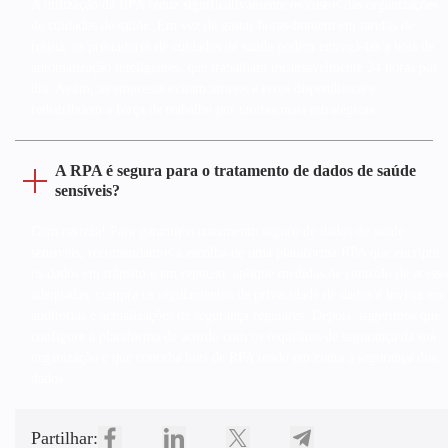
A utilização da RPA reduz significativamente os custos das organizações
de cuidados de saúde. Em vez de gastar horas-homem em tarefas de
rotina, os prestadores de cuidados de saúde podem entregá-las a bots de
automatização inteligentes, que trabalham incansavelmente 24 horas por
dia. Assim, as empresas evitam atrasos e erros dispendiosos e
redistribuem a força de trabalho por tarefas mais estratégicas.
A RPA é segura para o tratamento de dados de saúde
sensíveis?
Com certeza! Para garantir o tratamento seguro de dados de saúde
sensíveis, recomendamos a escolha de uma plataforma RPA que encripte
os dados em trânsito e em repouso, aplique medidas de controlo de acesso
adequadas, cumpra os regulamentos de privacidade de dados e invista em
auditorias e actualizações de segurança regulares. Depois, sugerimos que
configure a plataforma de acordo com os requisitos de segurança da sua
organização e que conceba bots de RPA tendo em conta a segurança dos
dados.
Partilhar: