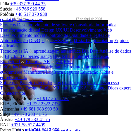
Itália
+39 377 399 44 35
Suécia
+46 766 920 558
Polónia
+48 517 370 938
Aleh Yafimau
17 de abril de 2026
contact@innowise.com
Serviços
Desenvolvimento de software
Consultoria informática
Transformação digital
Design UX/UI
Desenvolvimento Web
Desenvolvimento móvel
Controlo de Qualidade e Testes de
Automatização
DevOps
&
DevSecOps
IT staff augmentation
Equipes
dedicadas
Tecnologias
IA
&
aprendizagem automática
Big Data
Análise de dados
&
BI
Cloud
Cibersegurança
Blockchain
Internet das coisas
Embedded
&
Robótica
AR
&
VR
ESG
Indústrias
Finanças
Bancário
Saúde
Produtos farmacêuticos
eCommerce
Manufatura
Logística
Seguros
Educação
Mídia e
entretenimento
Sobre nós
Parceiros tecnológicos
Certificações
Casos de sucesso
Testemunhos
Design Studio
XR studio
VOKA.io
Blogue
Dicas expert
Contactar-nos
EUA, Nova Iorque
+1 917 267 7727
EUA, Flórida
+1 772 2322 7337
Alemanha
+49 681 988 999 59
Suíça
+49 178 233 41 75
Áustria
+49 178 233 41 75
EAU
+971 58 527 4499
Reino Unido
+44 748 8817 958