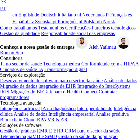
PT
en
English
de
Deutsch
it
Italiano
nl
Nederlands
fr
Français
es
Español
sv
Svenska
pt
Português
pl
Polski
nb
Norsk
Como trabalhamos
Testemunhos
Certificações
Parceiros tecnológicos
Gestão da qualidade
Responsabilidade social das empresas
Conheça a nossa gestão de entregas
Aleh Yafimau
Roman Sen
Consultoria
TI no sector da saúde
Tecnologia médica
Conformidade com a HIPAA
Cuidados de saúde IA
Transformação digital
Serviços de exploração
Desenvolvimento de software para o sector da saúde
Análise de dados
Migração de dados
integração de EHR
Integração do InterSystems
IRIS
Migração do BizTalk para o Health Connect
Contratar
programadores
Tecnologia avançada
Inteligência artificial
IA no diagnóstico
Interoperabilidade
Inteligência
clínica
Análise de dados
Inteligência empresarial
Análise preditiva
Blockchain
Cloud
RPA
VR & AR
Soluções de software
Gestão de práticas
EMR E EHR
CRM para o sector da saúde
Telemedicina
SaMD e SiMD
Gestão da saúde da população