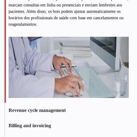
marcam consultas em linha ou presenciais e enviam lembretes aos
pacientes. Além disso, os bots podem ajustar automaticamente os
horários dos profissionais de saúde com base em cancelamentos ou
reagendamentos.
Revenue cycle management
Os prestadores de cuidados de saúde utilizam a RPA para facilitar
gestão do ciclo de receitas (RCM)
- desde o registo do paciente e a
Billing and invoicing
verificação do seguro até à liquidação do pagamento. Os bots RPA
Os bots RPA extraem os dados dos doentes dos registos médicos,
capturam com precisão todos os serviços prestados pelos profissionais