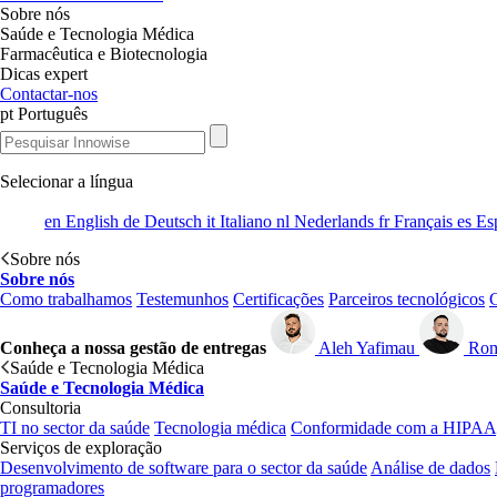
Sobre nós
Saúde e Tecnologia Médica
Farmacêutica e Biotecnologia
Dicas expert
Contactar-nos
pt
Português
Selecionar a língua
en
English
de
Deutsch
it
Italiano
nl
Nederlands
fr
Français
es
Es
Sobre nós
Sobre nós
Como trabalhamos
Testemunhos
Certificações
Parceiros tecnológicos
G
Conheça a nossa gestão de entregas
Aleh Yafimau
Rom
Saúde e Tecnologia Médica
Saúde e Tecnologia Médica
Consultoria
TI no sector da saúde
Tecnologia médica
Conformidade com a HIPAA
Serviços de exploração
Desenvolvimento de software para o sector da saúde
Análise de dados
programadores