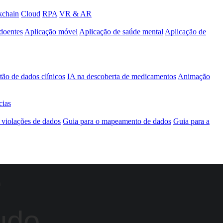
kchain
Cloud
RPA
VR & AR
doentes
Aplicação móvel
Aplicação de saúde mental
Aplicação de
ão de dados clínicos
IA na descoberta de medicamentos
Animação
cias
r violações de dados
Guia para o mapeamento de dados
Guia para a
e
udo