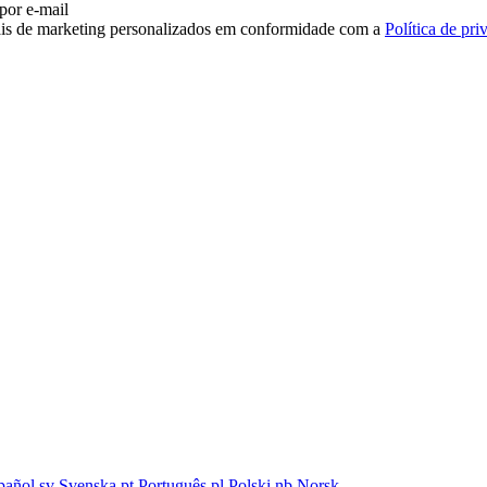
 por e-mail
iais de marketing personalizados em conformidade com a
Política de pri
pañol
sv
Svenska
pt
Português
pl
Polski
nb
Norsk