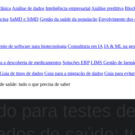
clínica
Análise de dados
Inteligência empresarial
Análise preditiva
Bloc
cina
SaMD e SiMD
Gestão da saúde da população
Envolvimento dos 
nto de software para biotecnologia
Consultoria em IA
IA & ML na gest
ra a descoberta de medicamentos
Soluções ERP
LIMS
Gestão de farmá
Guia de tipos de dados
Guia para a migração de dados
Guia para evita
de saúde: tudo o que precisa de saber
do para testes d
ados de saúde: t