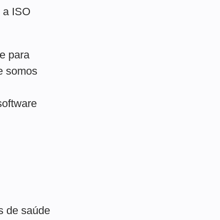
 a ISO
e para
se somos
software
os de saúde