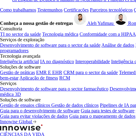
Como trabalhamos
Testemunhos
Certificações
Parceiros tecnológicos
G
Conheça a nossa gestão de entregas
Aleh Yafimau
Rom
Consultoria
TI no sector da saúde
Tecnologia médica
Conformidade com a HIPAA
Serviços de exploração
Desenvolvimento de software para o sector da saúde
Análise de dados
programadores
Tecnologia avançada
Inteligência artificial
IA no diagnóstico
Interoperabilidade
Inteligência 
Soluções de software
Gestão de práticas
EMR E EHR
CRM para o sector da saúde
Telemedi
bem-estar
Aplicação de fitness
RCM
Serviços
Desenvolvimento de software para o sector farmacêutico
Desenvolvime
médica 3D
Soluções de software
Gestão de ensaios clínicos
Gestão de dados clínicos
Pipelines de IA pa
Guia para o desenvolvimento de software
Guia para testes de software
Guia para evitar violações de dados
Guia para o mapeamento de dados
Innowise Global
CIÊNCIAS DA VIDA