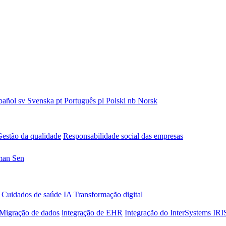
pañol
sv
Svenska
pt
Português
pl
Polski
nb
Norsk
estão da qualidade
Responsabilidade social das empresas
an Sen
Cuidados de saúde IA
Transformação digital
Migração de dados
integração de EHR
Integração do InterSystems IRI