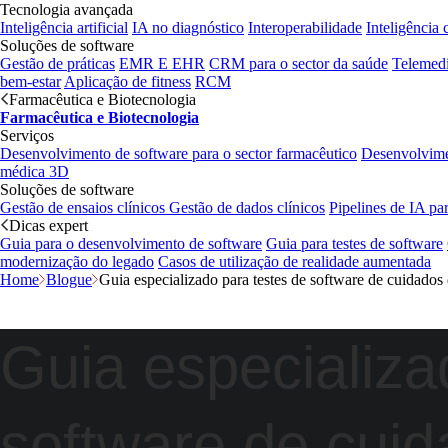
Tecnologia avançada
Inteligência artificial
IA no diagnóstico
Interoperabilidade
Inteligência 
Soluções de software
Gestão de práticas
EMR E EHR
CRM para o sector da saúde
Telemedi
bem-estar
Aplicação de fitness
RCM
Farmacêutica e Biotecnologia
Farmacêutica e Biotecnologia
Serviços
Desenvolvimento de software para o sector farmacêutico
Desenvolvime
médica 3D
Soluções de software
Gestão de ensaios clínicos
Gestão de dados clínicos
Pipelines de IA pa
Dicas expert
Guia para o desenvolvimento de software
Guia para testes de software
modernização do legado
Casos de utilização de realidade aumentada
Home
Blogue
Guia especializado para testes de software de cuidados 
Guia especializa
software de cuid