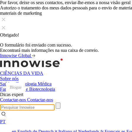
Por favor, deixe os seus contactos, enviar-lhe-emos a nossa visão geral
Autorizo o tratamento dos meus dados pessoais para o envio de mater
materiais de marketing
Obrigado!
O formulário foi enviado com sucesso.
Encontrará mais informações na sua caixa de correio.
Innowise Global
CIÊNCIAS DA VIDA
Sobre nós
Saúde e Tecnologia Médica
Blogue
Blogue
Blogue
Blogue
Blogue
Blogue
Blogue
Blogue
Blogue
Blogue
Blogue
Blogue
Farmacêutica e Biotecnologia
Dicas expert
Contactar-nos
Contactar-nos
PT
en
English
de
Deutsch
it
Italiano
nl
Nederlands
fr
Français
es
Es