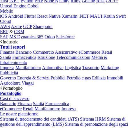
Java
.NET
Python
PHP
Node.js
Unity
Ruby
Golang
Rust
C/C++
Unreal Engine
Cobol
Mobile
iOS
Android
Flutter
React Native
Xamarin
.NET MAUI
Kotlin
Swift
Cloud
AWS
Azure
GCP
Sharepoint
ERP
&
CRM
SAP
MS Dynamics 365
Odoo
Salesforce
Industrie
Tutti i settori
Finanza
Bancario
Commercio
Assicurativo
eCommerce
Retail
Sanità
Farmaceutica
Istruzione
Telecomunicazioni
Media &
Intrattenimento
Impresa
Manifatturiero
Automotive
Logistica
Trasporto
Marketing
Pubblicità
Governo
Energia & Servizi Pubblici
Petrolio e gas
Edilizia
Immobili
Agricoltura
Viaggi
Portafoglio
Portafoglio
Casi di successo
Bancario
Finanza
Sanità
Farmaceutica
eCommerce
Retail
Manifatturiero
Impresa
Le nostre piattaforme
Sistema di tracciamento dei candidati (ATS)
Sistema HRM
Sistema di
gestione dell'apprendimento (LMS)
Sistema di prenotazione degli spazi