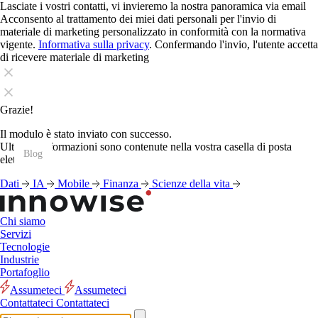
Lasciate i vostri contatti, vi invieremo la nostra panoramica via email
Acconsento al trattamento dei miei dati personali per l'invio di
materiale di marketing personalizzato in conformità con la normativa
vigente.
Informativa sulla privacy
. Confermando l'invio, l'utente accetta
di ricevere materiale di marketing
Grazie!
Il modulo è stato inviato con successo.
Ulteriori informazioni sono contenute nella vostra casella di posta
Blog
Blog
Blog
Blog
Blog
Blog
Blog
Blog
Blog
Blog
Blog
Blog
elettronica.
Dati
IA
Mobile
Finanza
Scienze della vita
Chi siamo
Servizi
Tecnologie
Industrie
Portafoglio
Assumeteci
Assumeteci
Contattateci
Contattateci