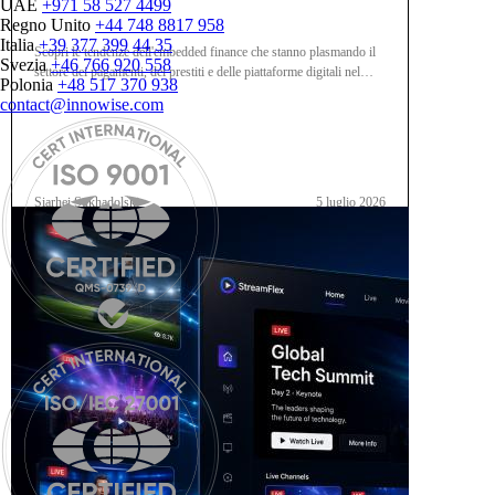
UAE
+971 58 527 4499
Regno Unito
+44 748 8817 958
Italia
+39 377 399 44 35
Scopri le tendenze dell'embedded finance che stanno plasmando il
Svezia
+46 766 920 558
settore dei pagamenti, dei prestiti e delle piattaforme digitali nel
Polonia
+48 517 370 938
2026.
contact@innowise.com
Siarhei Sukhadolski
5 luglio 2026