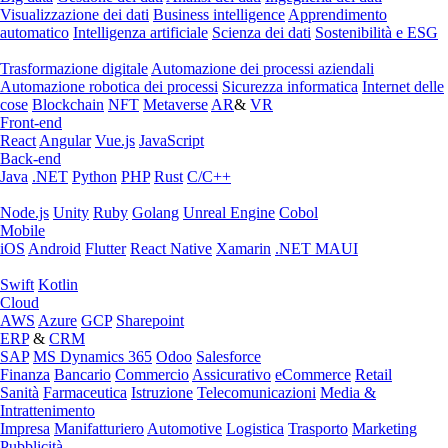
Visualizzazione dei dati
Business intelligence
Apprendimento
automatico
Intelligenza artificiale
Scienza dei dati
Sostenibilità e ESG
Trasformazione digitale
Automazione dei processi aziendali
Automazione robotica dei processi
Sicurezza informatica
Internet delle
cose
Blockchain
NFT
Metaverse
AR
&
VR
Front-end
React
Angular
Vue.js
JavaScript
Back-end
Java
.NET
Python
PHP
Rust
C/C++
Node.js
Unity
Ruby
Golang
Unreal Engine
Cobol
Mobile
iOS
Android
Flutter
React Native
Xamarin
.NET MAUI
Swift
Kotlin
Cloud
AWS
Azure
GCP
Sharepoint
ERP
&
CRM
SAP
MS Dynamics 365
Odoo
Salesforce
Finanza
Bancario
Commercio
Assicurativo
eCommerce
Retail
Sanità
Farmaceutica
Istruzione
Telecomunicazioni
Media &
Intrattenimento
Impresa
Manifatturiero
Automotive
Logistica
Trasporto
Marketing
Pubblicità