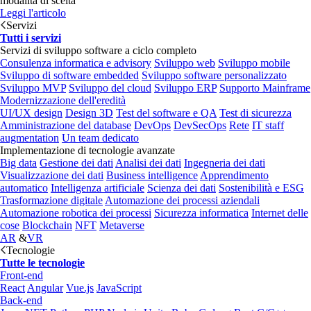
modalità di scelta
Leggi l'articolo
Servizi
Tutti i servizi
Servizi di sviluppo software a ciclo completo
Consulenza informatica e advisory
Sviluppo web
Sviluppo mobile
Sviluppo di software embedded
Sviluppo software personalizzato
Sviluppo MVP
Sviluppo del cloud
Sviluppo ERP
Supporto Mainframe
Modernizzazione dell'eredità
UI/UX design
Design 3D
Test del software e QA
Test di sicurezza
Amministrazione del database
DevOps
DevSecOps
Rete
IT staff
augmentation
Un team dedicato
Implementazione di tecnologie avanzate
Big data
Gestione dei dati
Analisi dei dati
Ingegneria dei dati
Visualizzazione dei dati
Business intelligence
Apprendimento
automatico
Intelligenza artificiale
Scienza dei dati
Sostenibilità e ESG
Trasformazione digitale
Automazione dei processi aziendali
Automazione robotica dei processi
Sicurezza informatica
Internet delle
cose
Blockchain
NFT
Metaverse
AR
&
VR
Tecnologie
Tutte le tecnologie
Front-end
React
Angular
Vue.js
JavaScript
Back-end