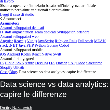
di lavoro
Sistema operativo finanziario basato sull'intelligenza artificiale
unificato per valute tradizionali e criptovalute
Leggi il caso di studio
Assumeteci
Assumeteci
Assumi sviluppatori dedicati
IT staff augmentation
Team dedicati
Sviluppatori offshore
Assumi sviluppatori web
Angular
React.js
Vue.js
JavaScript
Ruby on Rails
Full stack
MEAN
stack
.NET
Java
PHP
Python
Golang
Cobol
Assumi sviluppatori mobile
iOS
Android
Kotlin
React Native
Swift
Assumi altri ingegneri
IA
Cloud
AWS
Azure
DevOps
QA
Fintech
SAP
Odoo
Salesforce
Shopify
UiPath
Casa
Blog
Data science vs data analytics: capire le differenze
Data science vs data analytics:
capire le differenze
Dmitry Nazarevich