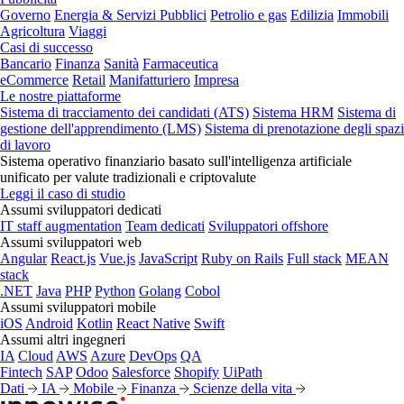
Governo
Energia & Servizi Pubblici
Petrolio e gas
Edilizia
Immobili
Agricoltura
Viaggi
Casi di successo
Bancario
Finanza
Sanità
Farmaceutica
eCommerce
Retail
Manifatturiero
Impresa
Le nostre piattaforme
Sistema di tracciamento dei candidati (ATS)
Sistema HRM
Sistema di
gestione dell'apprendimento (LMS)
Sistema di prenotazione degli spazi
di lavoro
Sistema operativo finanziario basato sull'intelligenza artificiale
unificato per valute tradizionali e criptovalute
Leggi il caso di studio
Assumi sviluppatori dedicati
IT staff augmentation
Team dedicati
Sviluppatori offshore
Assumi sviluppatori web
Angular
React.js
Vue.js
JavaScript
Ruby on Rails
Full stack
MEAN
stack
.NET
Java
PHP
Python
Golang
Cobol
Assumi sviluppatori mobile
iOS
Android
Kotlin
React Native
Swift
Assumi altri ingegneri
IA
Cloud
AWS
Azure
DevOps
QA
Fintech
SAP
Odoo
Salesforce
Shopify
UiPath
Dati
IA
Mobile
Finanza
Scienze della vita