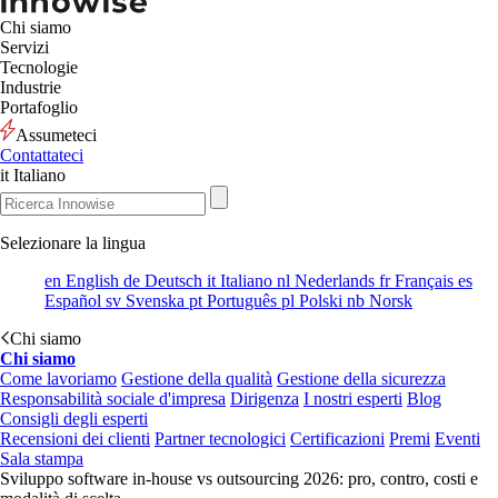
Chi siamo
Servizi
Tecnologie
Industrie
Portafoglio
Assumeteci
Contattateci
it
Italiano
Selezionare la lingua
en
English
de
Deutsch
it
Italiano
nl
Nederlands
fr
Français
es
Español
sv
Svenska
pt
Português
pl
Polski
nb
Norsk
Chi siamo
Chi siamo
Come lavoriamo
Gestione della qualità
Gestione della sicurezza
Responsabilità sociale d'impresa
Dirigenza
I nostri esperti
Blog
Consigli degli esperti
Recensioni dei clienti
Partner tecnologici
Certificazioni
Premi
Eventi
Sala stampa
Sviluppo software in-house vs outsourcing 2026: pro, contro, costi e