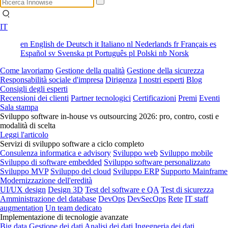
IT
en
English
de
Deutsch
it
Italiano
nl
Nederlands
fr
Français
es
Español
sv
Svenska
pt
Português
pl
Polski
nb
Norsk
Come lavoriamo
Gestione della qualità
Gestione della sicurezza
Responsabilità sociale d'impresa
Dirigenza
I nostri esperti
Blog
Consigli degli esperti
Recensioni dei clienti
Partner tecnologici
Certificazioni
Premi
Eventi
Sala stampa
Sviluppo software in-house vs outsourcing 2026: pro, contro, costi e
modalità di scelta
Leggi l'articolo
Servizi di sviluppo software a ciclo completo
Consulenza informatica e advisory
Sviluppo web
Sviluppo mobile
Sviluppo di software embedded
Sviluppo software personalizzato
Sviluppo MVP
Sviluppo del cloud
Sviluppo ERP
Supporto Mainframe
Modernizzazione dell'eredità
UI/UX design
Design 3D
Test del software e QA
Test di sicurezza
Amministrazione del database
DevOps
DevSecOps
Rete
IT staff
augmentation
Un team dedicato
Implementazione di tecnologie avanzate
Big data
Gestione dei dati
Analisi dei dati
Ingegneria dei dati