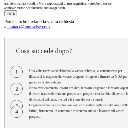
tramite chiamate vocali, SMS e applicazioni di messaggistica. Potrebbero essere
applicate tariffe per chiamate, messaggi e dati.
Potete anche inviarci la vostra richiesta
a
contact@innowise.com
Cosa succede dopo?
1
Una volta ricevuta ed elaborata la vostra richiesta, vi contatteremo per
illustrarvi le esigenze del vostro progetto. Progetto e firmare un NDA per
garantire la riservatezza.
2
Dopo aver esaminato i vostri desideri, le vostre esigenze e le vostre aspett
il nostro team elaborerà una proposta di progetto con l'ambito di lavoro, l
dimensioni del team, i tempi e le stime dei costi stimati.
3
Organizzeremo un incontro con voi per discutere l'offerta e definire i detta
4
Infine, firmeremo un contratto e inizieremo subito a lavorare sul vostro
progetto.