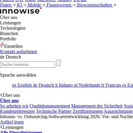
Daten
KI
Mobile
Finanzwesen
Biowissenschaften
Über uns
Leistungen
Technologien
Branchen
Portfolio
Einstellen
Kontakt aufnehmen
de
Deutsch
Sprache auswählen
en
English
de
Deutsch
it
Italiano
nl
Nederlands
fr
Français
es
Es
Über uns
Über uns
So arbeiten wir
Qualitätsmanagement
Management der Sicherheit
Sozi
Kundenreferenzen
Technische Partner
Zertifizierungen
Auszeichnunge
Inhouse- vs. Outsourcing-Softwareentwicklung 2026: Vor- und Nachtei
Artikel lesen
Leistungen
Alle Dienstleistungen