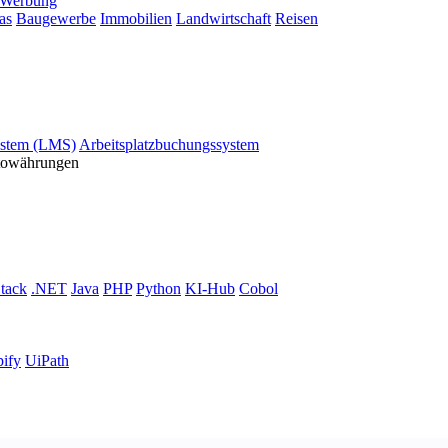
Werbung
as
Baugewerbe
Immobilien
Landwirtschaft
Reisen
stem (LMS)
Arbeitsplatzbuchungssystem
ptowährungen
tack
.NET
Java
PHP
Python
KI-Hub
Cobol
ify
UiPath