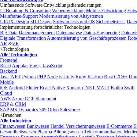
Umfassende Software-Entwicklungsdienstleistungen
IT-Beratung & Consulting
Webentwicklung
Mobile-Entwicklung
Entw
Mainframe-Support
Modernisierung von Altsystemen
UI/UX-Design
3D-Design
Softwaretests und QS
Sicherheitstests
Date
Implementierung fortschrittlicher Technologien
Big Data
Datenmanagement
Datenanalyse
Daten-Engineering
Datenvi
Digitale Transformation
Automatisierung von Geschäftsprozessen
Robo
AR
&
VR
Technologien
Alle Technologien
Frontend
React
Angular
Vue.js
JavaScript
Backend
Java
.NET
Python
PHP
Node.js
Unity
Ruby
KI-Hub
Rust
C/C++
Unr
Mobile
iOS
Android
Flutter
React Native
Xamarin
.NET MAUI
Kotlin
Swift
Cloud
AWS
Azure
GCP
Sharepoint
ERP
&
CRM
SAP
MS Dynamics 365
Odoo
Salesforce
Branchen
Alle Industrien
Finanzwesen
Bankwesen
Handel
Versicherungswesen
E-Commerce
E
Gesundheitswesen
Pharma
Bildungswesen
Telekommunikation
Medie