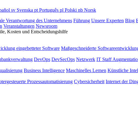
pañol
sv
Svenska
pt
Português
pl
Polski
nb
Norsk
ale Verantwortung des Unternehmens
Führung
Unsere Experten
Blog
E
n
Veranstaltungen
Newsroom
le, Kosten und Entscheidungshilfe
icklung eingebetteter Software
Maßgeschneiderte Softwareentwicklun
nbankverwaltung
DevOps
DevSecOps
Netzwerk
IT Staff Augmentati
sualisierung
Business Intelligence
Maschinelles Lernen
Künstliche Inte
tergesteuerte Prozessautomatisierung
Cybersicherheit
Internet der Din