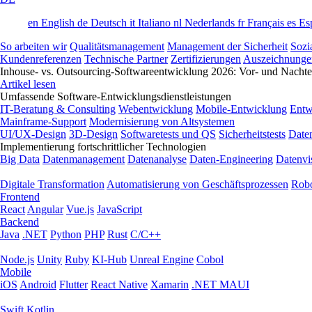
en
English
de
Deutsch
it
Italiano
nl
Nederlands
fr
Français
es
Es
So arbeiten wir
Qualitätsmanagement
Management der Sicherheit
Sozi
Kundenreferenzen
Technische Partner
Zertifizierungen
Auszeichnunge
Inhouse- vs. Outsourcing-Softwareentwicklung 2026: Vor- und Nachtei
Artikel lesen
Umfassende Software-Entwicklungsdienstleistungen
IT-Beratung & Consulting
Webentwicklung
Mobile-Entwicklung
Entw
Mainframe-Support
Modernisierung von Altsystemen
UI/UX-Design
3D-Design
Softwaretests und QS
Sicherheitstests
Date
Implementierung fortschrittlicher Technologien
Big Data
Datenmanagement
Datenanalyse
Daten-Engineering
Datenvi
Digitale Transformation
Automatisierung von Geschäftsprozessen
Robo
Frontend
React
Angular
Vue.js
JavaScript
Backend
Java
.NET
Python
PHP
Rust
C/C++
Node.js
Unity
Ruby
KI-Hub
Unreal Engine
Cobol
Mobile
iOS
Android
Flutter
React Native
Xamarin
.NET MAUI
Swift
Kotlin