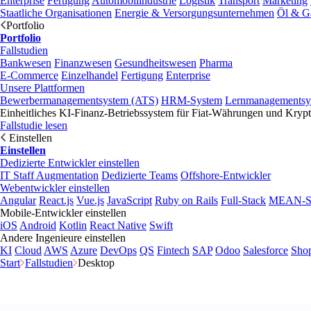
Enterprise
Fertigung
Automobilindustrie
Logistik
Transport
Marketing
Staatliche Organisationen
Energie & Versorgungsunternehmen
Öl & G
Portfolio
Portfolio
Fallstudien
Bankwesen
Finanzwesen
Gesundheitswesen
Pharma
E-Commerce
Einzelhandel
Fertigung
Enterprise
Unsere Plattformen
Bewerbermanagementsystem (ATS)
HRM-System
Lernmanagementsy
Einheitliches KI-Finanz-Betriebssystem für Fiat-Währungen und Kry
Fallstudie lesen
Einstellen
Einstellen
Dedizierte Entwickler einstellen
IT Staff Augmentation
Dedizierte Teams
Offshore-Entwickler
Webentwickler einstellen
Angular
React.js
Vue.js
JavaScript
Ruby on Rails
Full-Stack
MEAN-S
Mobile-Entwickler einstellen
iOS
Android
Kotlin
React Native
Swift
Andere Ingenieure einstellen
KI
Cloud
AWS
Azure
DevOps
QS
Fintech
SAP
Odoo
Salesforce
Shop
Start
Fallstudien
Desktop