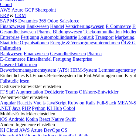
Cloud
AWS
Azure
GCP
Sharepoint
ERP
&
CRM
SAP
MS Dynamics 365
Odoo
Salesforce
Finanzwesen
Bankwesen
Handel
Versicherungswesen
E-Commerce
E
Gesundheitswesen
Pharma
Bildungswesen
Telekommunikation
Medie
Enterprise
Fertigung
Automobilindustrie
Logistik
Transport
Marketing
Staatliche Organisationen
Energie & Versorgungsunternehmen
Öl & G
Fallstudien
Bankwesen
Finanzwesen
Gesundheitswesen
Pharma
E-Commerce
Einzelhandel
Fertigung
Enterprise
Unsere Plattformen
Bewerbermanagementsystem (ATS)
HRM-System
Lernmanagementsy
Einheitliches KI-Finanz-Betriebssystem für Fiat-Währungen und Kry
Fallstudie lesen
Dedizierte Entwickler einstellen
IT Staff Augmentation
Dedizierte Teams
Offshore-Entwickler
Webentwickler einstellen
Angular
React.js
Vue.js
JavaScript
Ruby on Rails
Full-Stack
MEAN-S
.NET
Java
PHP
Python
KI-Hub
Cobol
Mobile-Entwickler einstellen
iOS
Android
Kotlin
React Native
Swift
Andere Ingenieure einstellen
KI
Cloud
AWS
Azure
DevOps
QS
Fintech
SAP
Odoo
Salesforce
Shopify
UiPath