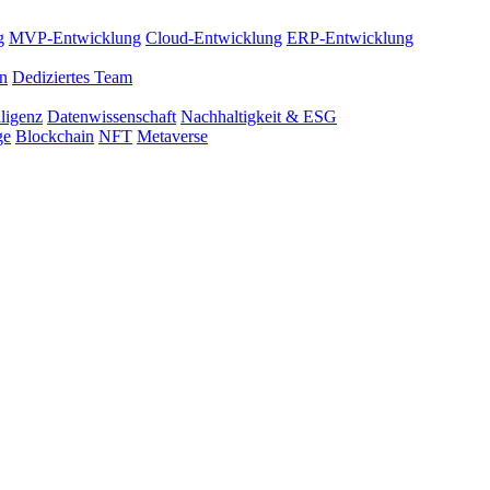
g
MVP-Entwicklung
Cloud-Entwicklung
ERP-Entwicklung
on
Dediziertes Team
lligenz
Datenwissenschaft
Nachhaltigkeit & ESG
ge
Blockchain
NFT
Metaverse