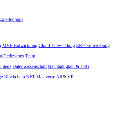
xpertentipps
g
MVP-Entwicklung
Cloud-Entwicklung
ERP-Entwicklung
on
Dediziertes Team
lligenz
Datenwissenschaft
Nachhaltigkeit & ESG
ge
Blockchain
NFT
Metaverse
AR
&
VR