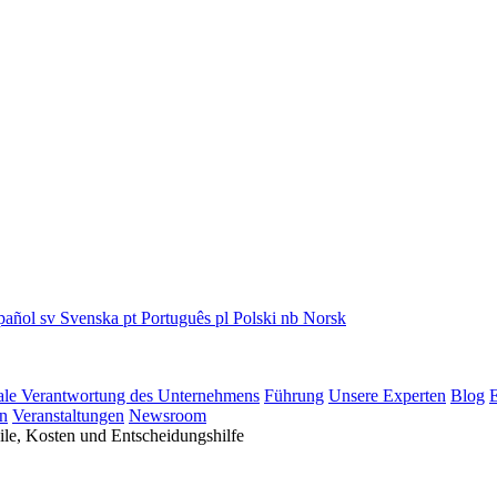
pañol
sv
Svenska
pt
Português
pl
Polski
nb
Norsk
ale Verantwortung des Unternehmens
Führung
Unsere Experten
Blog
E
n
Veranstaltungen
Newsroom
le, Kosten und Entscheidungshilfe