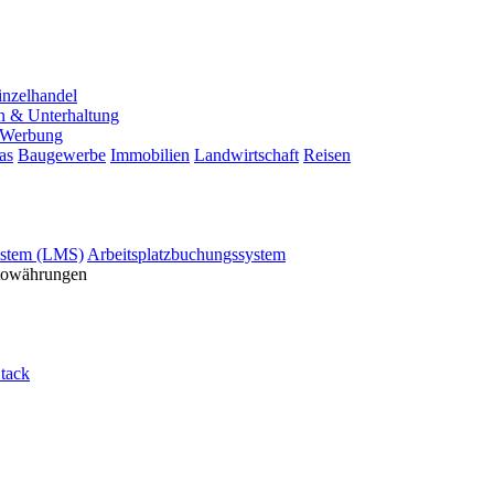
inzelhandel
n & Unterhaltung
Werbung
as
Baugewerbe
Immobilien
Landwirtschaft
Reisen
stem (LMS)
Arbeitsplatzbuchungssystem
ptowährungen
tack