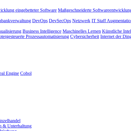
icklung eingebetteter Software
Maßgeschneiderte Softwareentwicklun
nbankverwaltung
DevOps
DevSecOps
Netzwerk
IT Staff Augmentati
sualisierung
Business Intelligence
Maschinelles Lernen
Künstliche Inte
tergesteuerte Prozessautomatisierung
Cybersicherheit
Internet der Din
eal Engine
Cobol
inzelhandel
n & Unterhaltung