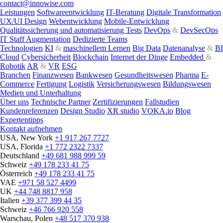
contact@innowise.com
Leistungen
Softwareentwicklung
IT-Beratung
Digitale Transformation
UX/UI Design
Webentwicklung
Mobile-Entwicklung
Qualitätssicherung und automatisierung Tests
DevOps
&
DevSecOps
IT Staff Augmentation
Dedizierte Teams
Technologien
KI
&
maschinellem Lernen
Big Data
Datenanalyse
&
BI
Cloud
Cybersicherheit
Blockchain
Internet der Dinge
Embedded
&
Robotik
AR
&
VR
ESG
Branchen
Finanzwesen
Bankwesen
Gesundheitswesen
Pharma
E-
Commerce
Fertigung
Logistik
Versicherungswesen
Bildungswesen
Medien und Unterhaltung
Über uns
Technische Partner
Zertifizierungen
Fallstudien
Kundenreferenzen
Design Studio
XR studio
VOKA.io
Blog
Expertentipps
Kontakt aufnehmen
USA, New York
+1 917 267 7727
USA, Florida
+1 772 2322 7337
Deutschland
+49 681 988 999 59
Schweiz
+49 178 233 41 75
Österreich
+49 178 233 41 75
VAE
+971 58 527 4499
UK
+44 748 8817 958
Italien
+39 377 399 44 35
Schweiz
+46 766 920 558
Warschau, Polen
+48 517 370 938