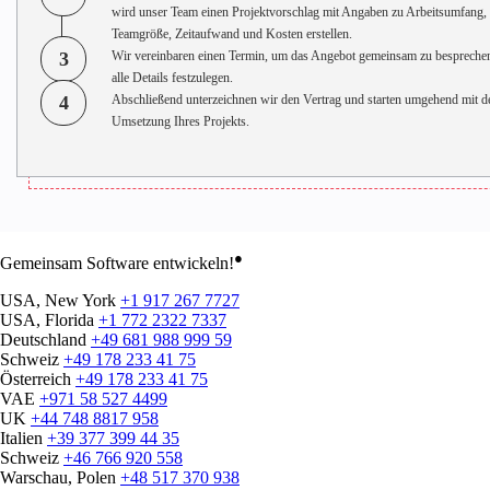
wird unser Team einen Projektvorschlag mit Angaben zu Arbeitsumfang,
Teamgröße, Zeitaufwand und Kosten erstellen.
3
Wir vereinbaren einen Termin, um das Angebot gemeinsam zu bespreche
alle Details festzulegen.
4
Abschließend unterzeichnen wir den Vertrag und starten umgehend mit d
Umsetzung Ihres Projekts.
●
Gemeinsam Software entwickeln!
USA, New York
+1 917 267 7727
USA, Florida
+1 772 2322 7337
Deutschland
+49 681 988 999 59
Schweiz
+49 178 233 41 75
Österreich
+49 178 233 41 75
VAE
+971 58 527 4499
UK
+44 748 8817 958
Italien
+39 377 399 44 35
Schweiz
+46 766 920 558
Warschau, Polen
+48 517 370 938