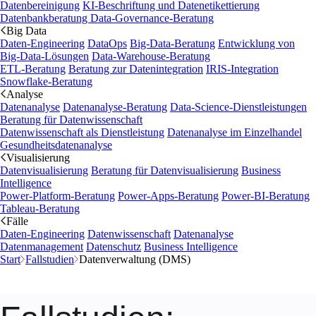
Datenbereinigung
KI-Beschriftung und Datenetikettierung
Datenbankberatung
Data-Governance-Beratung
Big Data
Daten-Engineering
DataOps
Big-Data-Beratung
Entwicklung von
Big-Data-Lösungen
Data-Warehouse-Beratung
ETL-Beratung
Beratung zur Datenintegration
IRIS-Integration
Snowflake-Beratung
Analyse
Datenanalyse
Datenanalyse-Beratung
Data-Science-Dienstleistungen
Beratung für Datenwissenschaft
Datenwissenschaft als Dienstleistung
Datenanalyse im Einzelhandel
Gesundheitsdatenanalyse
Visualisierung
Datenvisualisierung
Beratung für Datenvisualisierung
Business
Intelligence
Power-Platform-Beratung
Power-Apps-Beratung
Power-BI-Beratung
Tableau-Beratung
Fälle
Daten-Engineering
Datenwissenschaft
Datenanalyse
Datenmanagement
Datenschutz
Business Intelligence
Start
Fallstudien
Datenverwaltung (DMS)