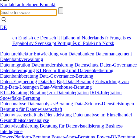
Kontakt aufnehmen
Kontakt
DE
en
English
de
Deutsch
it
Italiano
nl
Nederlands
fr
Français
es
Español
sv
Svenska
pt
Português
pl
Polski
nb
Norsk
Datenarchitektur
Entwicklung von Datenbanken
Datenmanagement
Datenbankverwaltung
Datenmigration
Datenmodernisierung
Datenschutz
Daten-Governance
Datenbereinigung
KI-Beschriftung und Datenetikettierung
Datenbankberatung
Data-Governance-Beratung
Daten-Engineering
DataOps
Big-Data-Beratung
Entwicklung von
Big-Data-Lösungen
Data-Warehouse-Beratung
ETL-Beratung
Beratung zur Datenintegration
IRIS-Integration
Snowflake-Beratung
Datenanalyse
Datenanalyse-Beratung
Data-Science-Dienstleistungen
Beratung für Datenwissenschaft
Datenwissenschaft als Dienstleistung
Datenanalyse im Einzelhandel
Gesundheitsdatenanalyse
Datenvisualisierung
Beratung für Datenvisualisierung
Business
Intelligence
Power-Platform-Beratung
Power-Apps-Beratung
Power-BI-Beratung