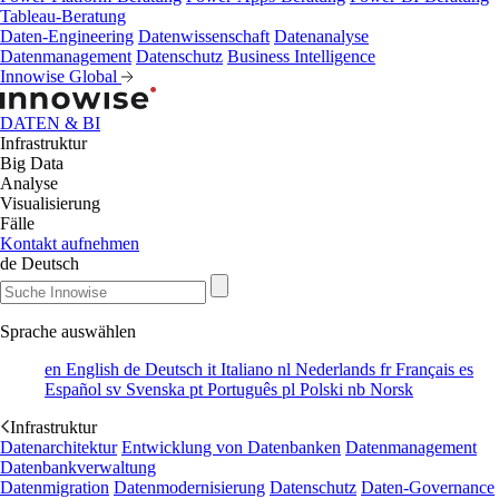
Tableau-Beratung
Daten-Engineering
Datenwissenschaft
Datenanalyse
Datenmanagement
Datenschutz
Business Intelligence
Innowise Global
DATEN & BI
Infrastruktur
Big Data
Analyse
Visualisierung
Fälle
Kontakt aufnehmen
de
Deutsch
Sprache auswählen
en
English
de
Deutsch
it
Italiano
nl
Nederlands
fr
Français
es
Español
sv
Svenska
pt
Português
pl
Polski
nb
Norsk
Infrastruktur
Datenarchitektur
Entwicklung von Datenbanken
Datenmanagement
Datenbankverwaltung
Datenmigration
Datenmodernisierung
Datenschutz
Daten-Governance