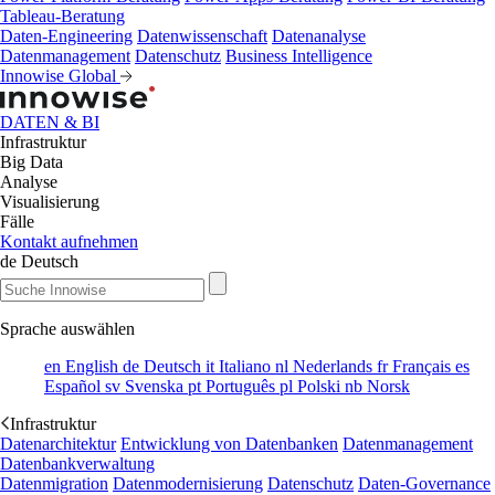
Tableau-Beratung
Daten-Engineering
Datenwissenschaft
Datenanalyse
Datenmanagement
Datenschutz
Business Intelligence
Innowise Global
DATEN & BI
Infrastruktur
Big Data
Analyse
Visualisierung
Fälle
Kontakt aufnehmen
de
Deutsch
Sprache auswählen
en
English
de
Deutsch
it
Italiano
nl
Nederlands
fr
Français
es
Español
sv
Svenska
pt
Português
pl
Polski
nb
Norsk
Infrastruktur
Datenarchitektur
Entwicklung von Datenbanken
Datenmanagement
Datenbankverwaltung
Datenmigration
Datenmodernisierung
Datenschutz
Daten-Governance