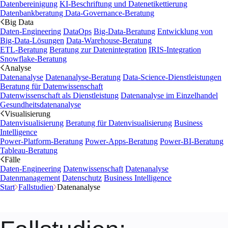
Datenbereinigung
KI-Beschriftung und Datenetikettierung
Datenbankberatung
Data-Governance-Beratung
Big Data
Daten-Engineering
DataOps
Big-Data-Beratung
Entwicklung von
Big-Data-Lösungen
Data-Warehouse-Beratung
ETL-Beratung
Beratung zur Datenintegration
IRIS-Integration
Snowflake-Beratung
Analyse
Datenanalyse
Datenanalyse-Beratung
Data-Science-Dienstleistungen
Beratung für Datenwissenschaft
Datenwissenschaft als Dienstleistung
Datenanalyse im Einzelhandel
Gesundheitsdatenanalyse
Visualisierung
Datenvisualisierung
Beratung für Datenvisualisierung
Business
Intelligence
Power-Platform-Beratung
Power-Apps-Beratung
Power-BI-Beratung
Tableau-Beratung
Fälle
Daten-Engineering
Datenwissenschaft
Datenanalyse
Datenmanagement
Datenschutz
Business Intelligence
Start
Fallstudien
Datenanalyse