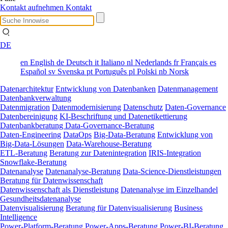
Kontakt aufnehmen
Kontakt
DE
en
English
de
Deutsch
it
Italiano
nl
Nederlands
fr
Français
es
Español
sv
Svenska
pt
Português
pl
Polski
nb
Norsk
Datenarchitektur
Entwicklung von Datenbanken
Datenmanagement
Datenbankverwaltung
Datenmigration
Datenmodernisierung
Datenschutz
Daten-Governance
Datenbereinigung
KI-Beschriftung und Datenetikettierung
Datenbankberatung
Data-Governance-Beratung
Daten-Engineering
DataOps
Big-Data-Beratung
Entwicklung von
Big-Data-Lösungen
Data-Warehouse-Beratung
ETL-Beratung
Beratung zur Datenintegration
IRIS-Integration
Snowflake-Beratung
Datenanalyse
Datenanalyse-Beratung
Data-Science-Dienstleistungen
Beratung für Datenwissenschaft
Datenwissenschaft als Dienstleistung
Datenanalyse im Einzelhandel
Gesundheitsdatenanalyse
Datenvisualisierung
Beratung für Datenvisualisierung
Business
Intelligence
Power-Platform-Beratung
Power-Apps-Beratung
Power-BI-Beratung