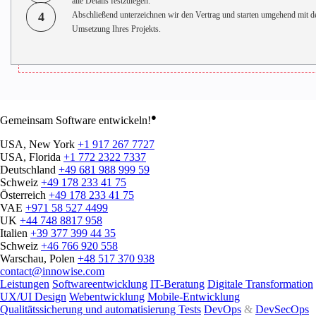
alle Details festzulegen.
4
Abschließend unterzeichnen wir den Vertrag und starten umgehend mit d
Umsetzung Ihres Projekts.
●
Gemeinsam Software entwickeln!
USA, New York
+1 917 267 7727
USA, Florida
+1 772 2322 7337
Deutschland
+49 681 988 999 59
Schweiz
+49 178 233 41 75
Österreich
+49 178 233 41 75
VAE
+971 58 527 4499
UK
+44 748 8817 958
Italien
+39 377 399 44 35
Schweiz
+46 766 920 558
Warschau, Polen
+48 517 370 938
contact@innowise.com
Leistungen
Softwareentwicklung
IT-Beratung
Digitale Transformation
UX/UI Design
Webentwicklung
Mobile-Entwicklung
Qualitätssicherung und automatisierung Tests
DevOps
&
DevSecOps