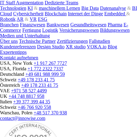
IT Staff Augmentation
Dedizierte Teams
Technologien
KI
&
maschinellem Lernen
Big Data
Datenanalyse
&
BI
Cloud
Cybersicherheit
Blockchain
Internet der Dinge
Embedded
&
Robotik
AR
&
VR
ESG
Branchen
Finanzwesen
Bankwesen
Gesundheitswesen
Pharma
E-
Commerce
Fertigung
Logistik
Versicherungswesen
Bildungswesen
Medien und Unterhaltung
Über uns
Technische Partner
Zertifizierungen
Fallstudien
Kundenreferenzen
Design Studio
XR studio
VOKA.io
Blog
Expertentipps
Kontakt aufnehmen
USA, New York
+1 917 267 7727
USA, Florida
+1 772 2322 7337
Deutschland
+49 681 988 999 59
Schweiz
+49 178 233 41 75
Österreich
+49 178 233 41 75
VAE
+971 58 527 4499
UK
+44 748 8817 958
Italien
+39 377 399 44 35
Schweiz
+46 766 920 558
Warschau, Polen
+48 517 370 938
contact@innowise.com